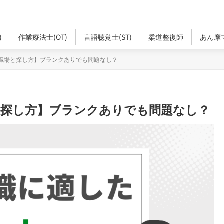
)
作業療法士(OT)
言語聴覚士(ST)
柔道整復師
あん摩
職場と探し方】ブランクありでも問題なし？
と探し方】ブランクありでも問題なし？