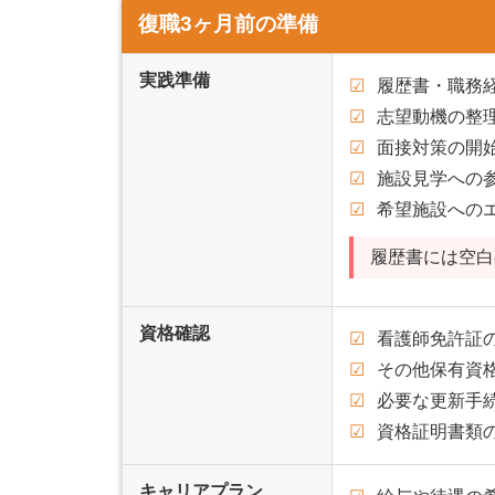
復職3ヶ月前の準備
実践準備
履歴書・職務
志望動機の整
面接対策の開
施設見学への
希望施設への
履歴書には空白
資格確認
看護師免許証
その他保有資
必要な更新手
資格証明書類
キャリアプラン