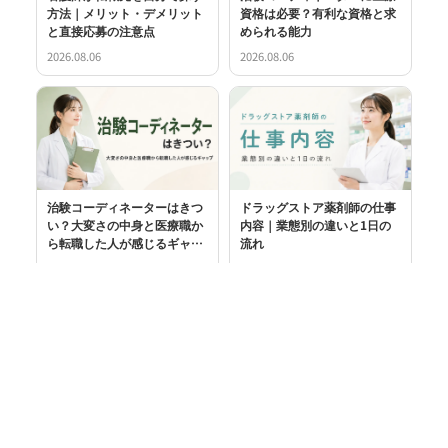
方法｜メリット・デメリット
資格は必要？有利な資格と求
と直接応募の注意点
められる能力
2026.08.06
2026.08.06
治験コーディネーターはきつ
ドラッグストア薬剤師の仕事
い？大変さの中身と医療職か
内容｜業態別の違いと1日の
ら転職した人が感じるギャッ
流れ
プ
2026.08.06
2026.08.05
整形外科と整骨院の違いは？
柔道整復師の副業とは？種
治療内容や保険適用の違い・
類・必要な届出・会社員の注