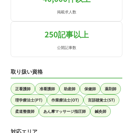
掲載求人数
250記事以上
公開記事数
取り扱い資格
正看護師
准看護師
助産師
保健師
薬剤師
理学療法士(PT)
作業療法士(OT)
言語聴覚士(ST)
柔道整復師
あん摩マッサージ指圧師
鍼灸師
対応エリア