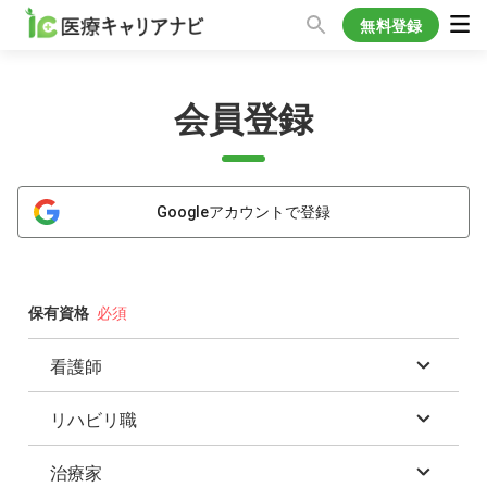
無料登録
会員登録
Googleアカウントで登録
保有資格
看護師
リハビリ職
正看護師
准看護師
治療家
理学療法士(PT)