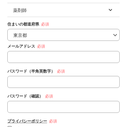
助産師
作業療法士(OT)
薬剤師
柔道整復師
保健師
言語聴覚士(ST)
あん摩マッサージ指圧師
薬剤師
住まいの都道府県
鍼灸師
認定薬剤師
メールアドレス
専門薬剤師
パスワード（半角英数字）
パスワード（確認）
プライバシーポリシー