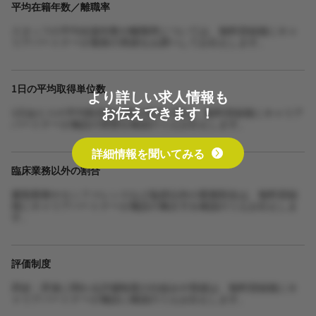
平均在籍年数／離職率
スタッフの平均在籍年数や離職率については、無料登録後にキャ
リアパートナーが最新の実績をお調べしてお伝えします。
1日の平均取得単位数
より詳しい求人情報も
お伝えできます！
1日あたりの平均取得単位数や担当人数は、無料登録後にキャリア
パートナーが施設の実態を確認のうえお伝えします。
詳細情報を聞いてみる
臨床業務以外の割合
書類業務やカンファレンスなど臨床以外の業務割合は、無料登録
後にキャリアパートナーが施設の働き方を確認のうえお伝えしま
す。
評価制度
昇給・昇進に関わる評価制度の仕組みや実績は、無料登録後にキ
ャリアパートナーが施設に確認のうえお伝えします。