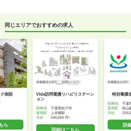
う方の応募も大歓迎です！
実際に職場の雰囲気を知るために対面での面接をおす
すめしていますが、企業様によってはWEB面接を導入
しているところもあります。
同じエリアでおすすめの求人
事前に確認することは可能ですので、お気軽にお申し
付けください！
WEB面接可能か確認する
作業療法士(OT)
訪問リハビリ
作業療法士(OT)
ック病院
Vida訪問看護リハビリステーシ
特別養護
ョン
市
勤務地
千葉
勤務地
千葉県松戸市
最寄駅
秋山
最寄駅
上本郷駅
月給
259,
月給
240,000 円~
ちら
詳
詳細はこちら