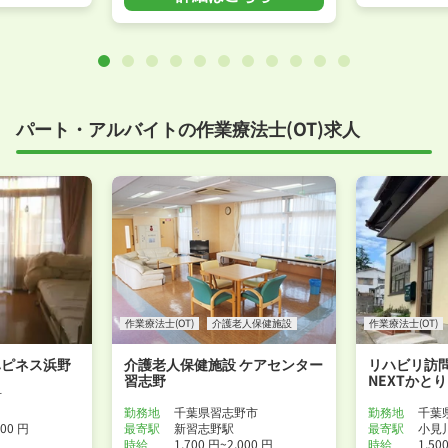
パート・アルバイトの作業療法士(OT)求人
作業療法士(OT)
介護老人保健施設
作業療法士(OT)
ハピネス浜野
介護老人保健施設 ケアセンター
リハビリ訪
習志野
NEXTかとり
市
勤務地
千葉県習志野市
勤務地
千葉
500 円
最寄駅
新習志野駅
最寄駅
小見
時給
1,700 円~2,000 円
時給
1,50