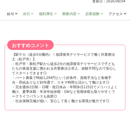
更新日：2026/08/04
給与
休日
福利厚生
業務内容
必要経験
アクセス
おすすめコメント
【駅チカ（徒歩5分圏内）！放課後等デイサービスで働く作業療法
士（松戸市）】
・松戸市・新松戸駅から徒歩2分の放課後等デイサービスで子ども
たちの発達支援に携われる作業療法士求人、経験不問なので安心し
てスタートできます◎
・パート募集で時給1,294円という好条件、資格手当など各種手
当・昇給ありなど好待遇で、スキマ時間も活かして働けます◎
・完全週休2日制・日曜・祝日休み・年間休日125日でメリハリよく
働け、夏季休暇・年末年始休暇・GWなど長期休暇も取りやすくワ
ークライフバランスも抜群◎
・社会保険完備が揃い、安心して長く働ける環境が魅力です◎