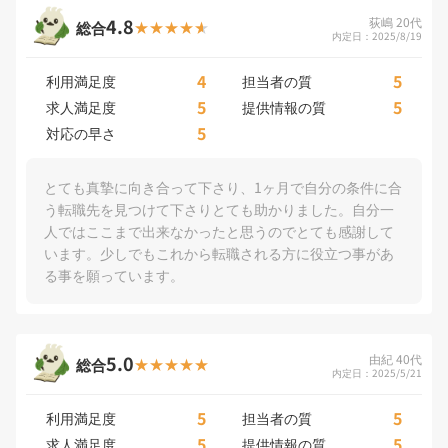
4.8
荻嶋 20代
総合
内定日：2025/8/19
4
5
利用満足度
担当者の質
5
5
求人満足度
提供情報の質
5
対応の早さ
とても真摯に向き合って下さり、1ヶ月で自分の条件に合
う転職先を見つけて下さりとても助かりました。自分一
人ではここまで出来なかったと思うのでとても感謝して
います。少しでもこれから転職される方に役立つ事があ
る事を願っています。
5.0
由紀 40代
総合
内定日：2025/5/21
5
5
利用満足度
担当者の質
5
5
求人満足度
提供情報の質