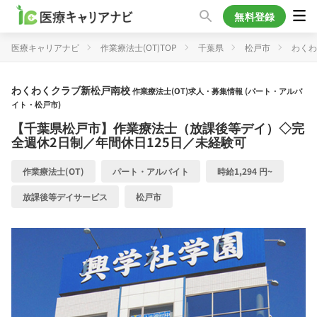
無料登録
医療キャリアナビ
作業療法士(OT)TOP
千葉県
松戸市
わくわ
わくわくクラブ新松戸南校
作業療法士(OT)求人・募集情報 (パート・アルバ
イト・松戸市)
【千葉県松戸市】作業療法士（放課後等デイ）◇完
全週休2日制／年間休日125日／未経験可
作業療法士(OT)
パート・アルバイト
時給1,294 円~
放課後等デイサービス
松戸市