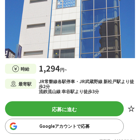
1,294
時給
円~
JR常磐線各駅停車・JR武蔵野線 新松戸駅より徒
最寄駅
歩2分
流鉄流山線 幸谷駅より徒歩3分
応募に進む
Googleアカウントで応募