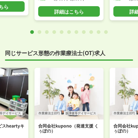
ちら
詳細はこちら
詳
同じサービス形態の作業療法士(OT)求人
等デイサービス
作業療法士(OT)
放課後等デイサービス
作業療法士(OT)
heartyキ
合同会社kupono（発達支援 く
合同会社ku
ぅぽの）
ぅぽの）