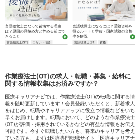
言語聴覚士になって後悔する理由
言語聴覚士になるには？受験資格を
は？原因の見極め方と辞める前にで
得るルートと学費・国家試験の合格
きること
率を解説
言語聴覚士(ST)
つらい・悩み
言語聴覚士(ST)
資格
作業療法士(OT)の求人・転職・募集・給料に
関する情報収集はお済みですか？
医療キャリアナビでは、作業療法士(OT)の転職に関する情
報を随時更新しています！会員登録いただくと、新着求人
をはじめ、転職やキャリアアップに役立つ情報などをいち
早くお届けします。転職において、どのような作業療法士
(OT)が評価・採用されているかなどの有益な情報もお伝え
可能です。今すぐ転職したい方も、将来のキャリアを考え
ている方も、まずは医療専門転職サイト「医療キャリアナ