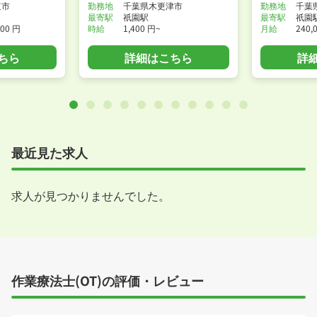
道市
勤務地
千葉県木更津市
勤務地
千葉
最寄駅
祇園駅
最寄駅
祇園
600 円
時給
1,400 円~
月給
240,
ちら
詳細はこちら
詳
最近見た求人
求人が見つかりませんでした。
作業療法士(OT)の評価・レビュー