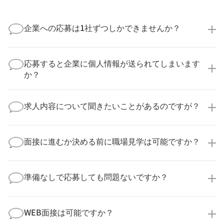
企業への応募は1社ずつしかできませんか？
いいえ、複数の企業様に同時にご応募いただけます。
実際に医療キャリアナビを利用して転職に成功した方
応募すると企業に個人情報が送られてしまいます
の多くは、複数応募して自分に合った職場を選ばれて
か？
います。
医療キャリアナビからご応募いただいた場合、直接企
業様に個人情報が送られることはありません！
求人内容について聞きたいことがあるのですが？
より詳細な求人情報をご確認いただいた上で、転職希
望時期に合わせてキャリアパートナーから応募企業様
求人票だけでは分からない詳細な情報について、確認
へ連絡をいたします。
してお答えいたします。
面接に進むか決める前に職場見学は可能ですか？
勤務体制や職場の雰囲気、研修制度など、どんな小さ
なことでも構いません。納得してから選考に進んでい
もちろんです！多くの医療機関では事前の職場見学を
ただけるよう、しっかりサポートさせていただきま
積極的に受け入れています。実際の職場環境や働く人
準備なしで応募しても問題ないですか？
す！
の様子を見ることで、より安心してご判断いただけま
求人内容について問い合わせる
す。
全く問題ございません！履歴書の書き方から面接対策
職場見学の日程調整もキャリアパートナーにお任せく
まで、一からサポートいたします。「転職を考え始め
WEB面接は可能ですか？
ださい！
たばかり」「何から始めればいいか分からない」とい
職場見学を希望する