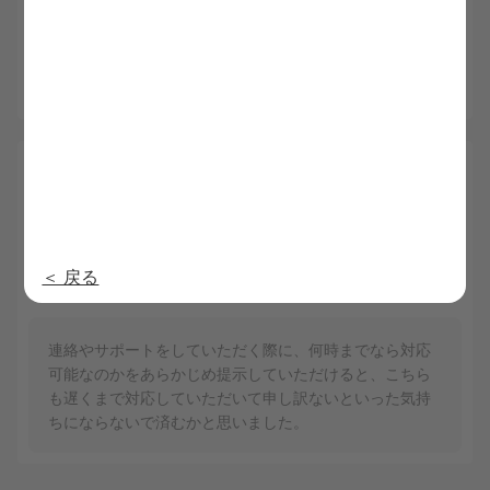
担当の方のお人柄がよく、気持ちよく転職先を見つける
ことができました。人間性の良さと仕事ができる方だっ
たので、安心して相談できました。
4.6
裕人 30代
総合
内定日：2025/3/13
5
4
利用満足度
担当者の質
4
5
求人満足度
提供情報の質
＜ 戻る
5
対応の早さ
連絡やサポートをしていただく際に、何時までなら対応
可能なのかをあらかじめ提示していただけると、こちら
も遅くまで対応していただいて申し訳ないといった気持
ちにならないで済むかと思いました。