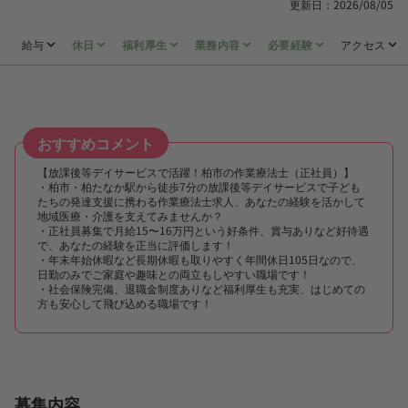
更新日：2026/08/05
給与
休日
福利厚生
業務内容
必要経験
アクセス
おすすめコメント
【放課後等デイサービスで活躍！柏市の作業療法士（正社員）】
・柏市・柏たなか駅から徒歩7分の放課後等デイサービスで子ども
たちの発達支援に携わる作業療法士求人、あなたの経験を活かして
地域医療・介護を支えてみませんか？
・正社員募集で月給15〜16万円という好条件、賞与ありなど好待遇
で、あなたの経験を正当に評価します！
・年末年始休暇など長期休暇も取りやすく年間休日105日なので、
日勤のみでご家庭や趣味との両立もしやすい職場です！
・社会保険完備、退職金制度ありなど福利厚生も充実、はじめての
方も安心して飛び込める職場です！
募集内容