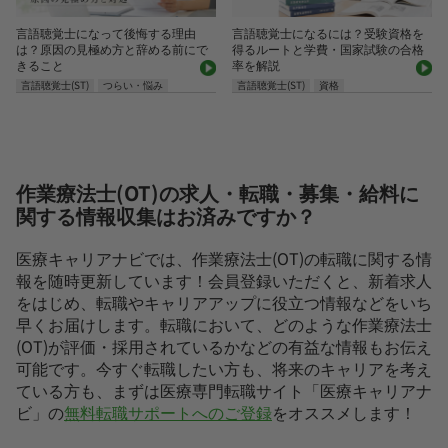
言語聴覚士になって後悔する理由
言語聴覚士になるには？受験資格を
は？原因の見極め方と辞める前にで
得るルートと学費・国家試験の合格
きること
率を解説
言語聴覚士(ST)
つらい・悩み
言語聴覚士(ST)
資格
作業療法士(OT)の求人・転職・募集・給料に
関する情報収集はお済みですか？
医療キャリアナビでは、作業療法士(OT)の転職に関する情
報を随時更新しています！会員登録いただくと、新着求人
をはじめ、転職やキャリアアップに役立つ情報などをいち
早くお届けします。転職において、どのような作業療法士
(OT)が評価・採用されているかなどの有益な情報もお伝え
可能です。今すぐ転職したい方も、将来のキャリアを考え
ている方も、まずは医療専門転職サイト「医療キャリアナ
ビ」の
無料転職サポートへのご登録
をオススメします！