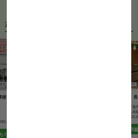
正社員の作業療法士(OT)求人
達支援
作業療法士(OT)
介護老人保健施設
作業療法士(OT)
課後等デイサ
介護老人保健施設ケアセンター
長
習志野
勤務地
千葉
市
勤務地
千葉県習志野市
最寄駅
八街
最寄駅
新習志野駅
月給
220,
280,000 円
月給
259,700 円~306,700 円
詳
ちら
詳細はこちら