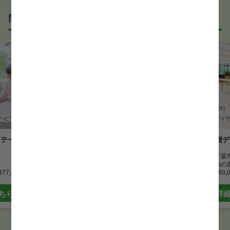
しているところもあります。
同じエリアでおすすめの求人
事前に確認することは可能ですので、お気軽にお申し
付けください！
WEB面接可能か確認する
作業療法士(OT)
ハビリ
作業療法士(OT)
訪問リハビリ
デイケア・デイ
ステーション
ピース訪問看護ステーション柏
大樹デ
勤務地
千葉県柏市
勤務地
千葉
最寄駅
北柏駅
最寄駅
柏の
377,000 円
月給
270,000 円~
月給
280,
ちら
詳細はこちら
詳