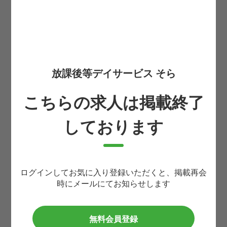
お住まいの都道府県
必須
お名前
必須
放課後等デイサービス そら
こちらの求人は掲載終了
生まれ年(西暦4桁)
必須
しております
携帯番号
必須
ログインしてお気に入り登録いただくと、掲載再会
メールアドレス
時にメールにてお知らせします
必須
無料会員登録