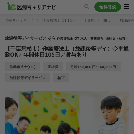
無料登録
医療キャリアナビ
作業療法士(OT)TOP
千葉県
柏市
放課後等
放課後等デイサービス そら
作業療法士(OT)求人・募集情報 (正社員・柏市)
【千葉県柏市】作業療法士（放課後等デイ）◇車通
勤OK／年間休日105日／賞与あり
作業療法士(OT)
正社員
月給150,000 円~160,000 円
放課後等デイサービス
柏市