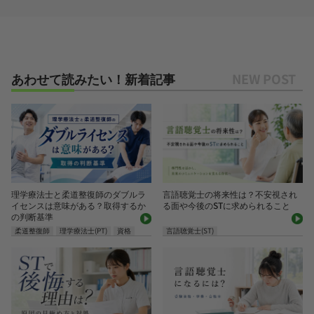
あわせて読みたい！新着記事
理学療法士と柔道整復師のダブルラ
言語聴覚士の将来性は？不安視され
イセンスは意味がある？取得するか
る面や今後のSTに求められること
の判断基準
柔道整復師
理学療法士(PT)
資格
言語聴覚士(ST)