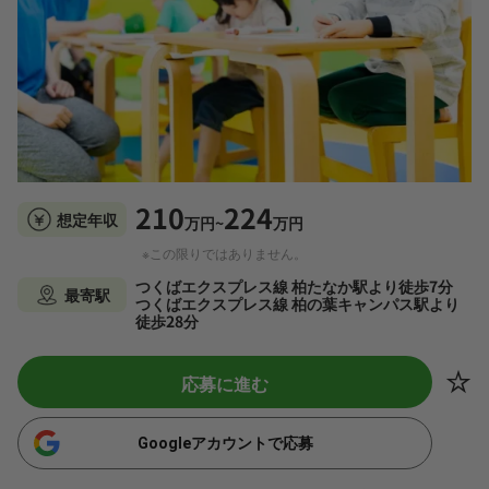
210
224
想定年収
万円~
万円
※この限りではありません。
つくばエクスプレス線 柏たなか駅より徒歩7分
最寄駅
つくばエクスプレス線 柏の葉キャンパス駅より
徒歩28分
応募に進む
Googleアカウントで応募