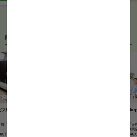
同じサービス形態の作業療法士(OT)求人
等デイサービス
作業療法士(OT)
放課後等デイサービス
作業療法士(OT)
heartyキ
合同会社kupono（発達支援 く
合同会社ku
ぅぽの）
ぅぽの）
道市
勤務地
千葉県木更津市
勤務地
千葉
最寄駅
祇園駅
最寄駅
祇園
600 円
時給
1,400 円~
月給
240,