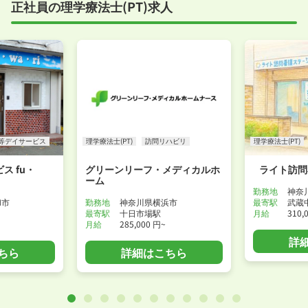
正社員の理学療法士(PT)求人
等デイサービス
理学療法士(PT)
訪問リハビリ
理学療法士(PT)
ス fu・
グリーンリーフ・メディカルホ
ライト訪問
ーム
勤務地
神奈
和市
勤務地
神奈川県横浜市
最寄駅
武蔵
最寄駅
十日市場駅
月給
310,
月給
285,000 円~
詳
ちら
詳細はこちら