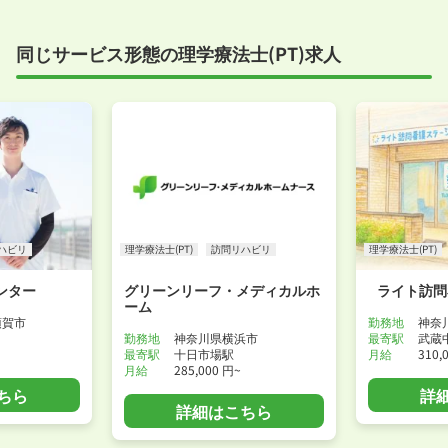
同じサービス形態の理学療法士(PT)求人
ハビリ
理学療法士(PT)
訪問リハビリ
理学療法士(PT)
ンター
グリーンリーフ・メディカルホ
ライト訪問
ーム
須賀市
勤務地
神奈
勤務地
神奈川県横浜市
最寄駅
武蔵
最寄駅
十日市場駅
月給
310,
月給
285,000 円~
ちら
詳
詳細はこちら