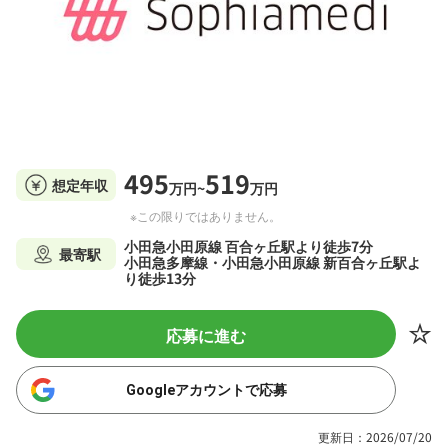
495
519
想定年収
万円~
万円
※この限りではありません。
小田急小田原線 百合ヶ丘駅より徒歩7分
最寄駅
小田急多摩線・小田急小田原線 新百合ヶ丘駅よ
り徒歩13分
応募に進む
Googleアカウントで応募
更新日：2026/07/20