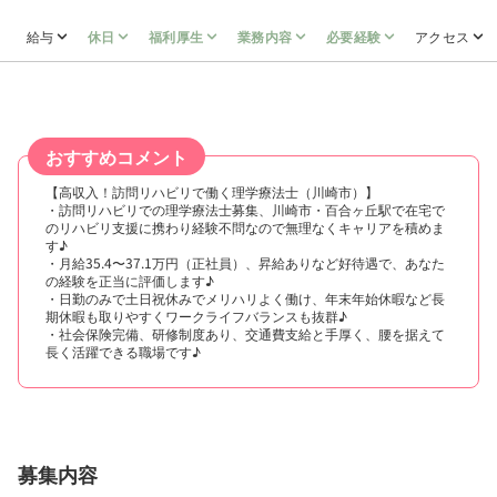
給与
休日
福利厚生
業務内容
必要経験
アクセス
おすすめコメント
【高収入！訪問リハビリで働く理学療法士（川崎市）】
・訪問リハビリでの理学療法士募集、川崎市・百合ヶ丘駅で在宅で
のリハビリ支援に携わり経験不問なので無理なくキャリアを積めま
す♪
・月給35.4〜37.1万円（正社員）、昇給ありなど好待遇で、あなた
の経験を正当に評価します♪
・日勤のみで土日祝休みでメリハリよく働け、年末年始休暇など長
期休暇も取りやすくワークライフバランスも抜群♪
・社会保険完備、研修制度あり、交通費支給と手厚く、腰を据えて
長く活躍できる職場です♪
募集内容