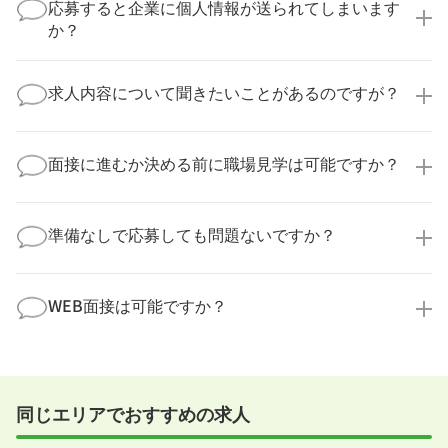
実際に医療キャリアナビを利用して転職に成功した方
応募すると企業に個人情報が送られてしまいます
の多くは、複数応募して自分に合った職場を選ばれて
か？
います。
医療キャリアナビからご応募いただいた場合、直接企
業様に個人情報が送られることはありません！
求人内容について聞きたいことがあるのですが？
より詳細な求人情報をご確認いただいた上で、転職希
望時期に合わせてキャリアパートナーから応募企業様
求人票だけでは分からない詳細な情報について、確認
へ連絡をいたします。
してお答えいたします。
面接に進むか決める前に職場見学は可能ですか？
勤務体制や職場の雰囲気、研修制度など、どんな小さ
なことでも構いません。納得してから選考に進んでい
もちろんです！多くの医療機関では事前の職場見学を
ただけるよう、しっかりサポートさせていただきま
積極的に受け入れています。実際の職場環境や働く人
準備なしで応募しても問題ないですか？
す！
の様子を見ることで、より安心してご判断いただけま
求人内容について問い合わせる
す。
全く問題ございません！履歴書の書き方から面接対策
職場見学の日程調整もキャリアパートナーにお任せく
まで、一からサポートいたします。「転職を考え始め
WEB面接は可能ですか？
ださい！
たばかり」「何から始めればいいか分からない」とい
職場見学を希望する
う方の応募も大歓迎です！
実際に職場の雰囲気を知るために対面での面接をおす
すめしていますが、企業様によってはWEB面接を導入
しているところもあります。
同じエリアでおすすめの求人
事前に確認することは可能ですので、お気軽にお申し
付けください！