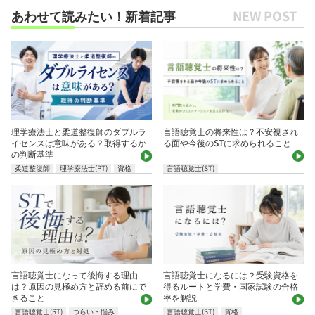
あわせて読みたい！新着記事
理学療法士と柔道整復師のダブルラ
言語聴覚士の将来性は？不安視され
イセンスは意味がある？取得するか
る面や今後のSTに求められること
の判断基準
柔道整復師
理学療法士(PT)
資格
言語聴覚士(ST)
言語聴覚士になって後悔する理由
言語聴覚士になるには？受験資格を
は？原因の見極め方と辞める前にで
得るルートと学費・国家試験の合格
きること
率を解説
言語聴覚士(ST)
つらい・悩み
言語聴覚士(ST)
資格