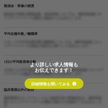
勉強会・研修の頻度
勉強会や研修の開催頻度・参加体制については、無料登録後にキ
ャリアパートナーが施設に確認のうえお伝えします。
平均在籍年数／離職率
スタッフの平均在籍年数や離職率については、無料登録後にキャ
リアパートナーが最新の実績をお調べしてお伝えします。
1日の平均取得単位数
より詳しい求人情報も
お伝えできます！
1日あたりの平均取得単位数や担当人数は、無料登録後にキャリア
パートナーが施設の実態を確認のうえお伝えします。
詳細情報を聞いてみる
臨床業務以外の割合
書類業務やカンファレンスなど臨床以外の業務割合は、無料登録
後にキャリアパートナーが施設の働き方を確認のうえお伝えしま
す。