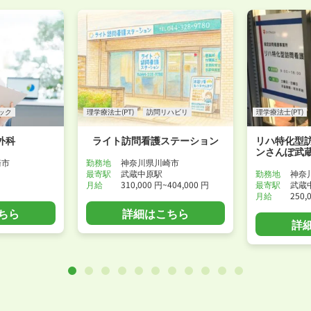
WEB面接可能か確認する
ック
理学療法士(PT)
訪問リハビリ
理学療法士(PT)
外科
ライト訪問看護ステーション
リハ特化型
ンさんぽ武
崎市
勤務地
神奈川県川崎市
最寄駅
武蔵中原駅
勤務地
神奈
月給
310,000 円~404,000 円
最寄駅
武蔵
月給
250,
ちら
詳細はこちら
詳