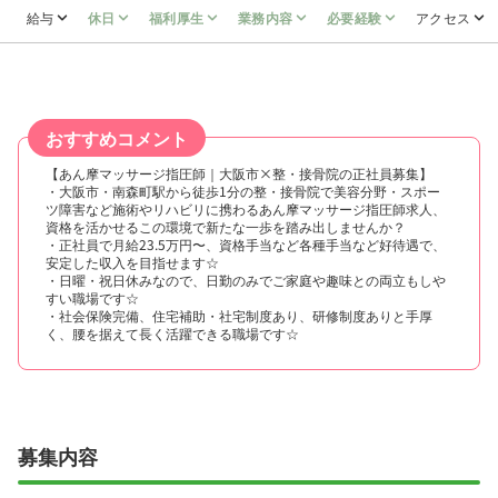
給与
休日
福利厚生
業務内容
必要経験
アクセス
おすすめコメント
【あん摩マッサージ指圧師｜大阪市×整・接骨院の正社員募集】
・大阪市・南森町駅から徒歩1分の整・接骨院で美容分野・スポー
ツ障害など施術やリハビリに携わるあん摩マッサージ指圧師求人、
資格を活かせるこの環境で新たな一歩を踏み出しませんか？
・正社員で月給23.5万円〜、資格手当など各種手当など好待遇で、
安定した収入を目指せます☆
・日曜・祝日休みなので、日勤のみでご家庭や趣味との両立もしや
すい職場です☆
・社会保険完備、住宅補助・社宅制度あり、研修制度ありと手厚
く、腰を据えて長く活躍できる職場です☆
募集内容