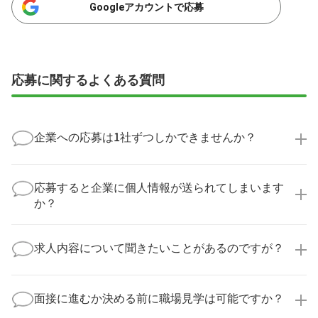
Googleアカウントで応募
応募に関するよくある質問
企業への応募は1社ずつしかできませんか？
いいえ、複数の企業様に同時にご応募いただけます。
実際に医療キャリアナビを利用して転職に成功した方
応募すると企業に個人情報が送られてしまいます
の多くは、複数応募して自分に合った職場を選ばれて
か？
います。
医療キャリアナビからご応募いただいた場合、直接企
業様に個人情報が送られることはありません！
求人内容について聞きたいことがあるのですが？
より詳細な求人情報をご確認いただいた上で、転職希
望時期に合わせてキャリアパートナーから応募企業様
求人票だけでは分からない詳細な情報について、確認
へ連絡をいたします。
してお答えいたします。
面接に進むか決める前に職場見学は可能ですか？
勤務体制や職場の雰囲気、研修制度など、どんな小さ