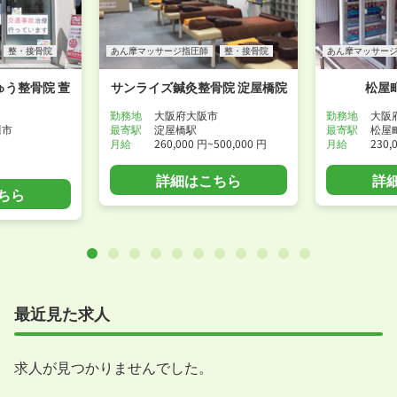
整・接骨院
あん摩マッサージ指圧師
整・接骨院
あん摩マッサー
う整骨院 萱
サンライズ鍼灸整骨院 淀屋橋院
松屋
勤務地
大阪府大阪市
勤務地
大阪
川市
最寄駅
淀屋橋駅
最寄駅
松屋
月給
260,000 円~500,000 円
月給
230,
詳細はこちら
詳
ちら
最近見た求人
求人が見つかりませんでした。