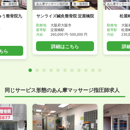
整・接骨院
あん摩マッサージ指圧師
整・接骨院
あん摩マッサー
ゅう整骨院九
サンライズ鍼灸整骨院 淀屋橋院
松屋
勤務地
大阪府大阪市
勤務地
大阪
市
最寄駅
淀屋橋駅
最寄駅
松屋
月給
260,000 円~500,000 円
月給
230,
詳細はこちら
詳
ちら
同じサービス形態のあん摩マッサージ指圧師求人