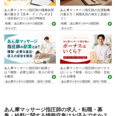
あん摩マッサージ指圧師の職務経歴
あん摩マッサージ指圧師の志望動機
書の書き方【見本・テンプレ付き】
の書き方｜就職先別の例文と面接の
｜項目別のコツと自己PR例文
コツ
転職
あん摩マッサージ指圧師
転職
あん摩マッサージ指圧師
キャリア
キャリア
あん摩マッサージ指圧師の副業と
あん摩マッサージ指圧師のボーナス
は？種類・必要な届出・収入の目安
はいくら？相場・出ない理由・支給
を解説
される職場
あん摩マッサージ指圧師
給与・年収
あん摩マッサージ指圧師
給与・年収
あん摩マッサージ指圧師の求人・転職・募
集・給料に関する情報収集はお済みですか？