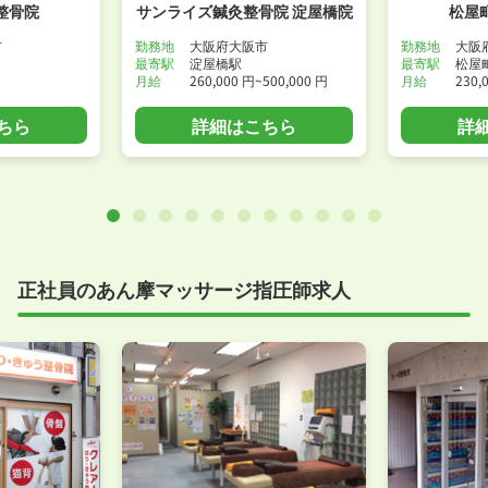
整骨院
サンライズ鍼灸整骨院 淀屋橋院
松屋
市
勤務地
大阪府大阪市
勤務地
大阪
最寄駅
淀屋橋駅
最寄駅
松屋
月給
260,000 円~500,000 円
月給
230,
ちら
詳細はこちら
詳
正社員のあん摩マッサージ指圧師求人