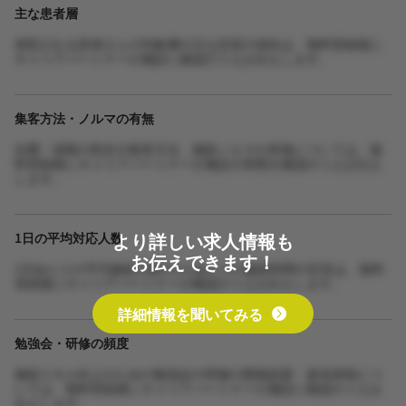
主な患者層
来院される患者さんの年齢層や主な症状の傾向は、無料登録後に
キャリアパートナーが施設に確認のうえお伝えします。
集客方法・ノルマの有無
自費・保険の割合や集客方法、施術ノルマの有無については、無
料登録後にキャリアパートナーが施設の実態を確認のうえお伝え
します。
より詳しい求人情報も
1日の平均対応人数
お伝えできます！
1日あたりの平均施術人数や1人あたりの施術時間の目安は、無料
登録後にキャリアパートナーが確認のうえお伝えします。
詳細情報を聞いてみる
勉強会・研修の頻度
施術スキル向上のための勉強会や研修の開催頻度・参加体制につ
いては、無料登録後にキャリアパートナーが施設に確認のうえお
伝えします。