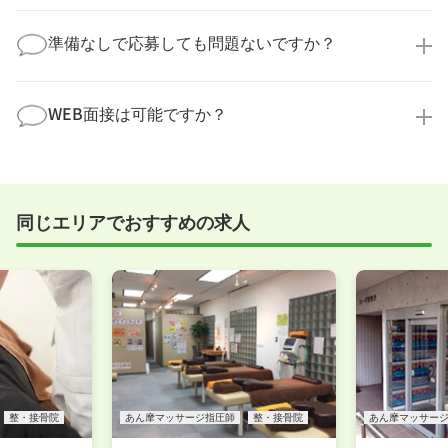
なことでも構いません。納得してから選考に進んでい
もちろんです！多くの医療機関では事前の職場見学を
ただけるよう、しっかりサポートさせていただきま
積極的に受け入れています。実際の職場環境や働く人
準備なしで応募しても問題ないですか？
す！
の様子を見ることで、より安心してご判断いただけま
求人内容について問い合わせる
す。
全く問題ございません！履歴書の書き方から面接対策
職場見学の日程調整もキャリアパートナーにお任せく
まで、一からサポートいたします。「転職を考え始め
WEB面接は可能ですか？
ださい！
たばかり」「何から始めればいいか分からない」とい
職場見学を希望する
う方の応募も大歓迎です！
実際に職場の雰囲気を知るために対面での面接をおす
すめしていますが、企業様によってはWEB面接を導入
しているところもあります。
同じエリアでおすすめの求人
事前に確認することは可能ですので、お気軽にお申し
付けください！
WEB面接可能か確認する
整・接骨院
あん摩マッサージ指圧師
整・接骨院
あん摩マッサー