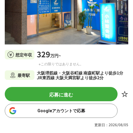
329
想定年収
万円~
※この限りではありません。
大阪堺筋線・大阪谷町線 南森町駅より徒歩1分
最寄駅
JR東西線 大阪天満宮駅より徒歩2分
応募に進む
Googleアカウントで応募
更新日：2026/08/05