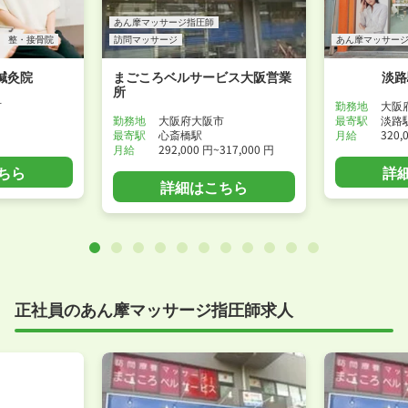
あん摩マッサージ指圧師
整・接骨院
訪問マッサージ
あん摩マッサー
鍼灸院
まごころベルサービス大阪営業
淡路
所
市
勤務地
大阪
勤務地
大阪府大阪市
最寄駅
淡路
最寄駅
心斎橋駅
月給
320,
月給
292,000 円~317,000 円
ちら
詳
詳細はこちら
正社員のあん摩マッサージ指圧師求人