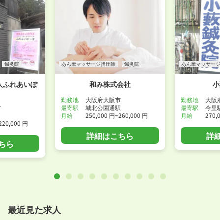
鍼灸院
あん摩マッサージ指圧師
鍼灸院
あん摩マッサー
人ふれあいぽ
和み株式会社
小
勤務地
大阪府大阪市
勤務地
大阪
市
最寄駅
城北公園通駅
最寄駅
今里
月給
250,000 円~260,000 円
月給
270,
220,000 円
詳細はこちら
詳
ちら
最近見た求人