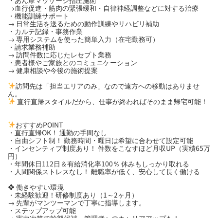
→血行促進・筋肉の緊張緩和・自律神経調整などに対する治療
・機能訓練サポート
→ 日常生活を送るための動作訓練やリハビリ補助
・カルテ記録・事務作業
→ 専用システムを使った簡単入力（在宅勤務可）
・請求業務補助
→ 訪問件数に応じたレセプト業務
・患者様やご家族とのコミュニケーション
→ 健康相談や今後の施術提案
訪問先は「担当エリアのみ」なので遠方への移動はありませ
ん。
直行直帰スタイルだから、仕事が終わればそのまま帰宅可能！
おすすめPOINT
・直行直帰OK！ 通勤の手間なし
・自由シフト制！ 勤務時間・曜日は希望に合わせて設定可能
・インセンティブ制度あり！ 件数をこなすほど月収UP（実績65万
円）
・年間休日112日＆有給消化率100％ 休みもしっかり取れる
・人間関係ストレスなし！ 離職率が低く、安心して長く働ける
❖ 働きやすい環境
・未経験歓迎！研修制度あり（1～2ヶ月）
→ 先輩がマンツーマンで丁寧に指導します。
・ステップアップ可能
→ 実力次第で幹部候補・管理者へのキャリアアップも！