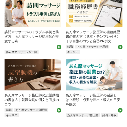
訪問マッサージのトラブル事例と防
あん摩マッサージ指圧師の職務経歴
ぎ方｜あん摩マッサージ指圧師が注
書の書き方【見本・テンプレ付き】
意する点
｜項目別のコツと自己PR例文
転職
あん摩マッサージ指圧師
あん摩マッサージ指圧師
キャリア
あん摩マッサージ指圧師の志望動機
あん摩マッサージ指圧師の副業と
の書き方｜就職先別の例文と面接の
は？種類・必要な届出・収入の目安
コツ
を解説
転職
あん摩マッサージ指圧師
キャリア
あん摩マッサージ指圧師
給与・年収