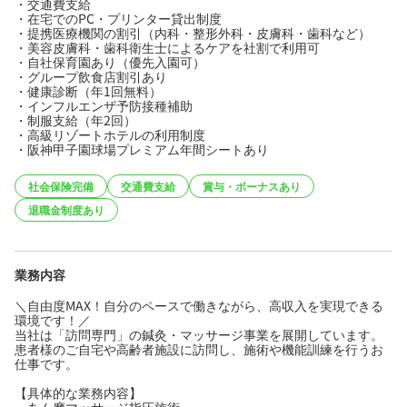
・交通費支給
・在宅でのPC・プリンター貸出制度
・提携医療機関の割引（内科・整形外科・皮膚科・歯科など）
・美容皮膚科・歯科衛生士によるケアを社割で利用可
・自社保育園あり（優先入園可）
・グループ飲食店割引あり
・健康診断（年1回無料）
・インフルエンザ予防接種補助
・制服支給（年2回）
・高級リゾートホテルの利用制度
・阪神甲子園球場プレミアム年間シートあり
社会保険完備
交通費支給
賞与・ボーナスあり
退職金制度あり
業務内容
＼自由度MAX！自分のペースで働きながら、高収入を実現できる
環境です！／
当社は「訪問専門」の鍼灸・マッサージ事業を展開しています。
患者様のご自宅や高齢者施設に訪問し、施術や機能訓練を行うお
仕事です。
【具体的な業務内容】
・あん摩マッサージ指圧施術