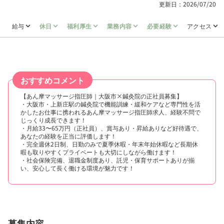
更新日：2026/07/20
給与
休日
福利厚生
業務内容
必要経験
アクセス
おすすめコメント
【あん摩マッサージ指圧師｜大阪市×鍼灸院の正社員募集】
・大阪市・上新庄駅の鍼灸院で機能訓練・緩和ケアなど専門性を活
かしたお仕事に携われるあん摩マッサージ指圧師求人、経験不問で
じっくり成長できます！
・月給33〜65万円（正社員）、賞与あり・昇給ありなど好待遇で、
あなたの経験を正当に評価します！
・完全週休2日制、日勤のみで夏季休暇・年末年始休暇など長期休
暇も取りやすくプライベートも大切にしながら働けます！
・社会保険完備、退職金制度あり、託児・保育サポートありが揃
い、安心して長く働ける環境が魅力です！
募集内容