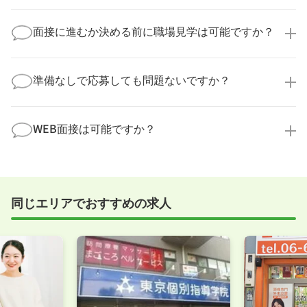
望時期に合わせてキャリアパートナーから応募企業様
求人票だけでは分からない詳細な情報について、確認
へ連絡をいたします。
してお答えいたします。
面接に進むか決める前に職場見学は可能ですか？
勤務体制や職場の雰囲気、研修制度など、どんな小さ
なことでも構いません。納得してから選考に進んでい
もちろんです！多くの医療機関では事前の職場見学を
ただけるよう、しっかりサポートさせていただきま
積極的に受け入れています。実際の職場環境や働く人
準備なしで応募しても問題ないですか？
す！
の様子を見ることで、より安心してご判断いただけま
求人内容について問い合わせる
す。
全く問題ございません！履歴書の書き方から面接対策
職場見学の日程調整もキャリアパートナーにお任せく
まで、一からサポートいたします。「転職を考え始め
WEB面接は可能ですか？
ださい！
たばかり」「何から始めればいいか分からない」とい
職場見学を希望する
う方の応募も大歓迎です！
実際に職場の雰囲気を知るために対面での面接をおす
すめしていますが、企業様によってはWEB面接を導入
しているところもあります。
同じエリアでおすすめの求人
事前に確認することは可能ですので、お気軽にお申し
付けください！
WEB面接可能か確認する