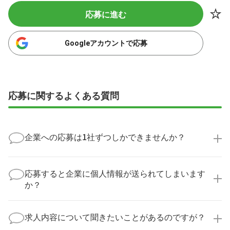
応募に進む
Googleアカウントで応募
応募に関するよくある質問
企業への応募は1社ずつしかできませんか？
いいえ、複数の企業様に同時にご応募いただけます。
実際に医療キャリアナビを利用して転職に成功した方
応募すると企業に個人情報が送られてしまいます
の多くは、複数応募して自分に合った職場を選ばれて
か？
います。
医療キャリアナビからご応募いただいた場合、直接企
業様に個人情報が送られることはありません！
求人内容について聞きたいことがあるのですが？
より詳細な求人情報をご確認いただいた上で、転職希