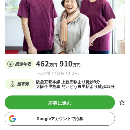
462
910
想定年収
万円~
万円
※この限りではありません。
阪急京都本線 上新庄駅より徒歩9分
最寄駅
大阪今里筋線 だいどう豊里駅より徒歩12分
応募に進む
Googleアカウントで応募