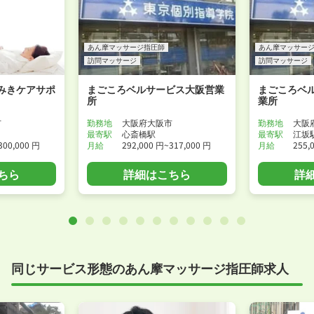
あん摩マッサージ指圧師
あん摩マッサー
訪問マッサージ
訪問マッサージ
みきケアサポ
まごころベルサービス大阪営業
まごころベ
所
業所
市
勤務地
大阪府大阪市
勤務地
大阪
最寄駅
心斎橋駅
最寄駅
江坂
300,000 円
月給
292,000 円~317,000 円
月給
255,
ちら
詳細はこちら
詳
同じサービス形態のあん摩マッサージ指圧師求人