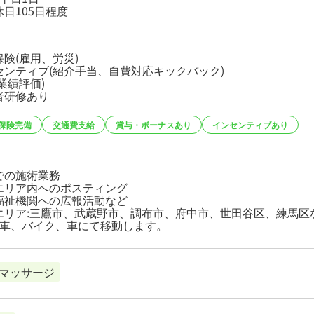
日105日程度
険(雇用、労災)
センティブ(紹介手当、自費対応キックバック)
業績評価)
者研修あり
保険完備
交通費支給
賞与・ボーナスあり
インセンティブあり
での施術業務
エリア内へのポスティング
福祉機関への広報活動など
エリア:三鷹市、武蔵野市、調布市、府中市、世田谷区、練馬区
転車、バイク、車にて移動します。
マッサージ