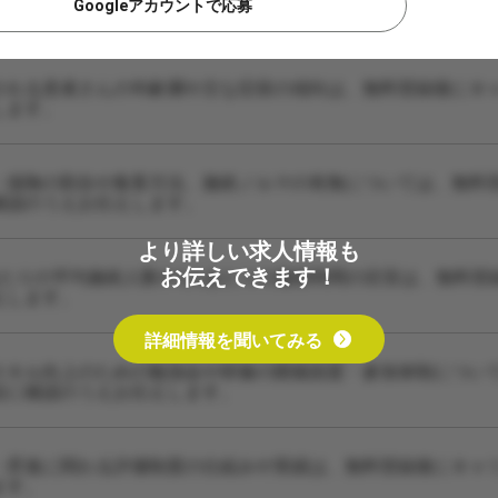
Googleアカウントで応募
される患者さんの年齢層や主な症状の傾向は、無料登録後にキ
します。
・保険の割合や集客方法、施術ノルマの有無については、無料
確認のうえお伝えします。
より詳しい求人情報も
お伝えできます！
あたりの平均施術人数や1人あたりの施術時間の目安は、無料登
えします。
詳細情報を聞いてみる
スキル向上のための勉強会や研修の開催頻度・参加体制につい
設に確認のうえお伝えします。
・昇進に関わる評価制度の仕組みや実績は、無料登録後にキャ
ます。