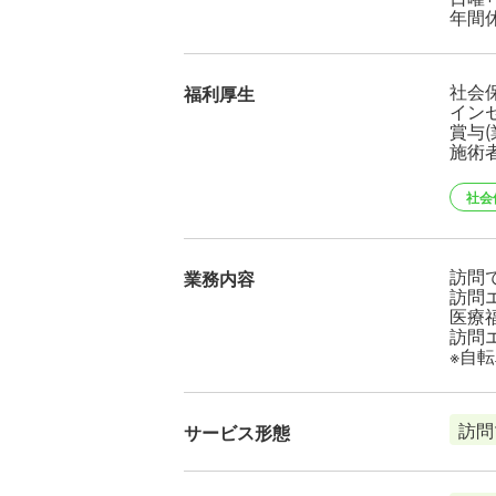
年間休
社会保
福利厚生
イン
賞与(
施術
社会
訪問
業務内容
訪問
医療
訪問
※自
訪問
サービス形態