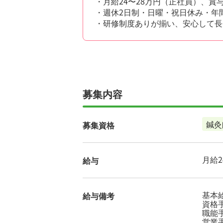
・月給24〜28万円（正社員）、
・週休2日制・日曜・祝日休み・年
・研修制度ありが揃い、安心して長
募集内容
鍼灸
募集資格
月給24
給与
基本給 
給与備考
資格手
職能手
営業手