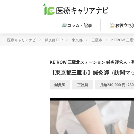
コラム・記事
お役立ち
医療キャリアナビ
鍼灸師TOP
東京都
三鷹市
KEiROW 
KEiROW 三鷹北ステーション
鍼灸師求人・募
【東京都三鷹市】鍼灸師（訪問マ
鍼灸師
正社員
月給240,000 円~280