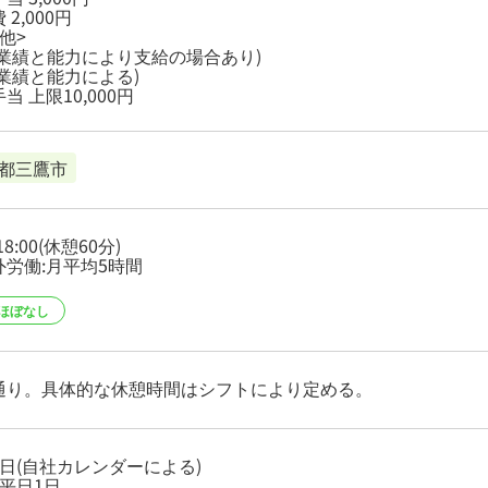
 2,000円
他>
(業績と能力により支給の場合あり)
(業績と能力による)
当 上限10,000円
都三鷹市
-18:00(休憩60分)
外労働:月平均5時間
ほぼなし
通り。具体的な休憩時間はシフトにより定める。
2日(自社カレンダーによる)
平日1日