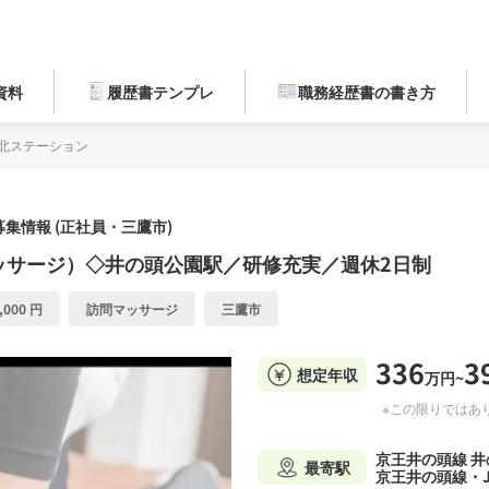
資料
履歴書テンプレ
職務経歴書の書き方
三鷹北ステーション
集情報 (正社員・三鷹市)
ッサージ）◇井の頭公園駅／研修充実／週休2日制
,000 円
訪問マッサージ
三鷹市
336
3
想定年収
万円~
※この限りではあ
京王井の頭線 
最寄駅
京王井の頭線・J