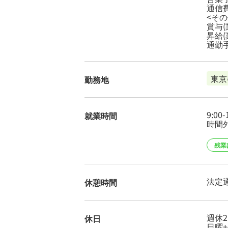
通信費
<その
賞与
昇給
通勤手
東京
勤務地
9:00
就業時間
時間
残業
法定
休憩時間
週休
休日
日曜+