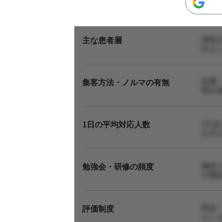
来院
主な患者層
伝え
自費
集客方法・ノルマの有無
態を
1日
1日の平均対応人数
お伝
施術
勉強会・研修の頻度
が施
昇給
評価制度
えし