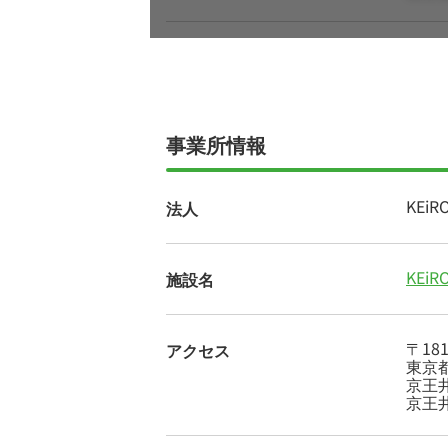
事業所情報
KEi
法人
KEi
施設名
〒181
アクセス
東京都
京王
京王