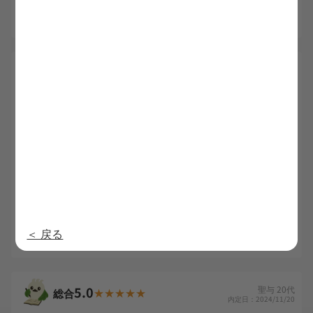
次は自分が頑張る番です！
5.0
ゆず佳 30代
総合
内定日：2025/6/10
5
5
利用満足度
担当者の質
5
5
求人満足度
提供情報の質
5
対応の早さ
マッサージ師ばかりの整骨院にいると、世の中全ての整
骨院が鍼灸師を必要としていないと思ってしまっていた
のですが、面接に行った企業様は本当に鍼灸師を必要と
していてくれて、転職活動して良かったです。
＜ 戻る
5.0
聖与 20代
総合
内定日：2024/11/20