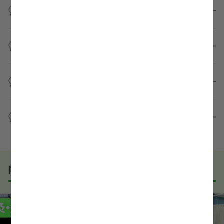
業様に個人情報が送られることはありません！
求人内容について聞きたいことがあるのですが？
より詳細な求人情報をご確認いただいた上で、転職希
望時期に合わせてキャリアパートナーから応募企業様
求人票だけでは分からない詳細な情報について、確認
へ連絡をいたします。
してお答えいたします。
面接に進むか決める前に職場見学は可能ですか？
勤務体制や職場の雰囲気、研修制度など、どんな小さ
なことでも構いません。納得してから選考に進んでい
もちろんです！多くの医療機関では事前の職場見学を
ただけるよう、しっかりサポートさせていただきま
積極的に受け入れています。実際の職場環境や働く人
準備なしで応募しても問題ないですか？
す！
の様子を見ることで、より安心してご判断いただけま
求人内容について問い合わせる
す。
全く問題ございません！履歴書の書き方から面接対策
職場見学の日程調整もキャリアパートナーにお任せく
まで、一からサポートいたします。「転職を考え始め
WEB面接は可能ですか？
ださい！
たばかり」「何から始めればいいか分からない」とい
職場見学を希望する
う方の応募も大歓迎です！
実際に職場の雰囲気を知るために対面での面接をおす
すめしていますが、企業様によってはWEB面接を導入
しているところもあります。
同じエリアでおすすめの求人
事前に確認することは可能ですので、お気軽にお申し
付けください！
WEB面接可能か確認する