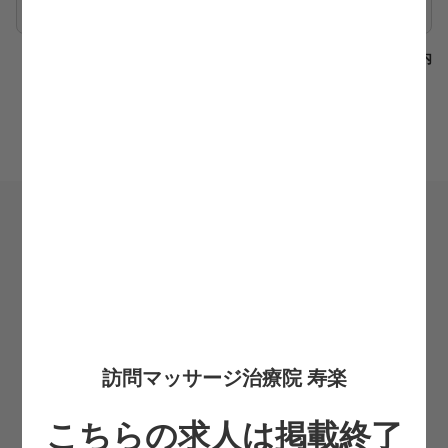
郵便局
職場から半径500m以内
＼かんたん応募／
希望転職時期
必須
お住まいの都道府県
必須
訪問マッサージ治療院 寿楽
お名前
こちらの求人は掲載終了
必須