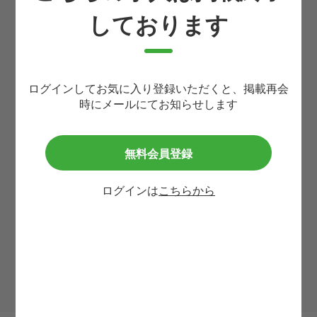
しております
生まれ年(西暦4桁)
必須
ログインしてお気に入り登録いただくと、掲載再会
携帯番号
必須
時にメールにてお知らせします
メールアドレス
無料会員登録
必須
ログインは
こちらから
利用規約
等に同意して
この求人に問い合わせる