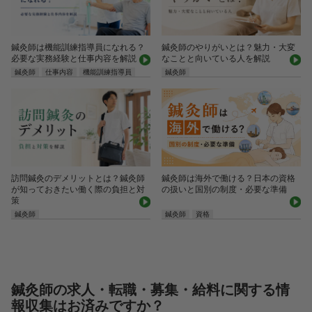
鍼灸師は機能訓練指導員になれる？
鍼灸師のやりがいとは？魅力・大変
必要な実務経験と仕事内容を解説
なことと向いている人を解説
鍼灸師
仕事内容
機能訓練指導員
鍼灸師
鍼灸師は海外で働ける？日本の資格
訪問鍼灸のデメリットとは？鍼灸師
の扱いと国別の制度・必要な準備
が知っておきたい働く際の負担と対
策
鍼灸師
鍼灸師
資格
鍼灸師の求人・転職・募集・給料に関する情
報収集はお済みですか？