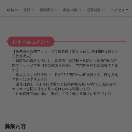
給与
休日
福利厚生
業務内容
必要経験
アクセス
おすすめコメント
【多摩市の訪問マッサージで鍼灸師｜駅から徒歩10分圏内が嬉しい
正社員求人】
・鍼灸師の資格を活かし、多摩市・聖蹟桜ヶ丘駅から徒歩7分の訪
問マッサージで在宅での施術をお任せ、専門性を存分に発揮できま
す◎
・賞与ありなど好待遇で、月給25.8万円〜の正社員求人、腰を据え
て長く活躍できます◎
・週休2日制、年末年始休暇など長期休暇も取りやすく日勤のみで
オンオフを切り替えて長く続けられる環境です◎
・社会保険完備が揃い、安心して長く働ける環境が魅力です◎
募集内容