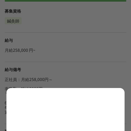
募集資格
鍼灸師
給与
月給258,000 円~
給与備考
正社員：月給258,000円～
非常勤：時給2000円
└週1~5日で相談可能
6月、12月の賞与でそれぞれ月給の一か月分支給。
年収3,612,000円～
通勤費別途支給