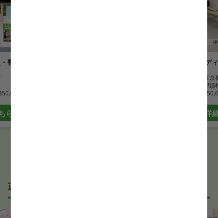
鍼灸師
整・接骨院
鍼灸師
整・接
灸・整骨院
フィット整骨院 聖蹟桜ヶ丘院
Fitコン
市
勤務地
東京都多摩市
勤務地
東京
最寄駅
聖蹟桜ヶ丘駅
最寄駅
聖蹟
350,000 円
月給
250,000 円~
月給
250,
ちら
詳細はこちら
詳
正社員の鍼灸師求人