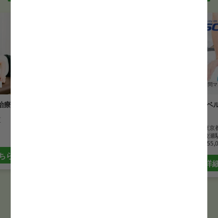
鍼灸師
訪問マッサージ
鍼灸師
訪問マ
治療院
まごころベルサービス東京城西
まごころベ
営業所
営業所
区
勤務地
東京都新宿区
勤務地
東京
最寄駅
西新宿五丁目駅
最寄駅
綾瀬
月給
255,000 円~
月給
255,
ちら
詳細はこちら
詳