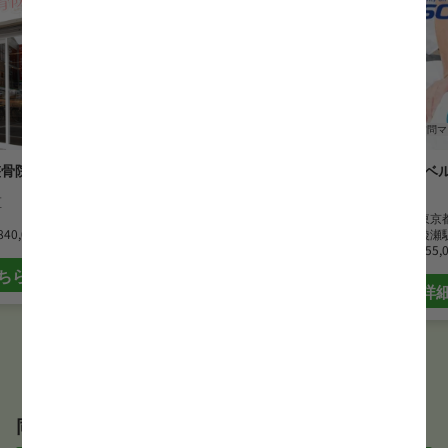
鍼灸師
訪問マッサージ
鍼灸師
訪問マ
整骨院
まごころベルサービス東京城西
まごころベ
営業所
営業所
区
勤務地
東京都新宿区
勤務地
東京
840,000 円
最寄駅
西新宿五丁目駅
最寄駅
綾瀬
月給
255,000 円~
月給
255,
ちら
詳細はこちら
詳
同じサービス形態の鍼灸師求人