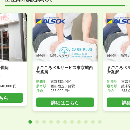
鍼灸師
訪問マッサージ
鍼灸師
訪問マ
整骨院
まごころベルサービス東京城西
まごころベ
営業所
営業所
区
勤務地
東京都新宿区
勤務地
東京
840,000 円
最寄駅
西新宿五丁目駅
最寄駅
綾瀬
月給
255,000 円~
月給
255,
ちら
詳細はこちら
詳