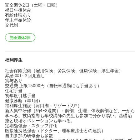
完全週休2日（土曜・日曜）
祝日午後休み
有給休暇あり
年末年始休診
交代制
完全週休2日
福利厚生
社会保険完備（雇用保険、労災保険、健康保険、厚生年金）
昇給 年1∼2回見直し
賞与あり
交通費 上限15000円（自転車通勤にも手当あり）
住宅手当
初年度引越手当
健康診断（年1回）
福利厚生施設（河口湖・リゾート2戸）
新人集中研修（約4~8週間）：解剖、生理、体表解剖など、一から
学べる。技術指導も学校講師の先生も参加で分かり易い。基礎治
療と現場オペレーションも学べる。
定期勉強会・スタッフ評価
医接連携勉強会（ドクター、理学療法士との連携）
自由参加の研修会も多数