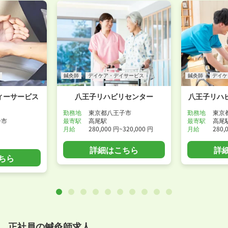
鍼灸師
デイケア・デイサービス
鍼灸師
デイケ
ィーサービス
八王子リハビリセンター
八王子リハ
勤務地
東京都八王子市
勤務地
東京
子市
最寄駅
高尾駅
最寄駅
高尾
月給
280,000 円~320,000 円
月給
280,
詳細はこちら
詳
ちら
正社員の鍼灸師求人