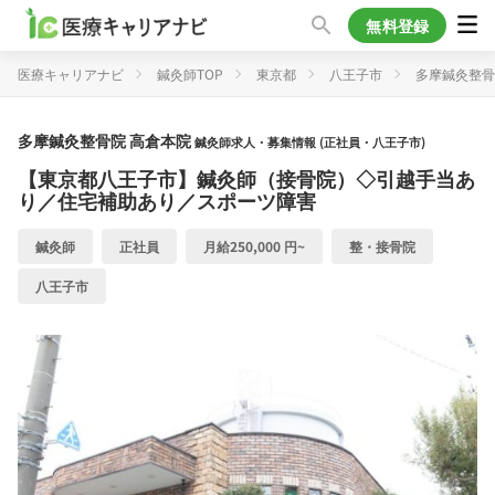
無料登録
医療キャリアナビ
鍼灸師TOP
東京都
八王子市
多摩鍼灸整骨
多摩鍼灸整骨院 高倉本院
鍼灸師求人・募集情報 (正社員・八王子市)
【東京都八王子市】鍼灸師（接骨院）◇引越手当あ
り／住宅補助あり／スポーツ障害
鍼灸師
正社員
月給250,000 円~
整・接骨院
八王子市