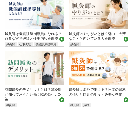
鍼灸師は機能訓練指導員になれる？
鍼灸師のやりがいとは？魅力・大変
必要な実務経験と仕事内容を解説
なことと向いている人を解説
鍼灸師
仕事内容
機能訓練指導員
鍼灸師
鍼灸師は海外で働ける？日本の資格
訪問鍼灸のデメリットとは？鍼灸師
の扱いと国別の制度・必要な準備
が知っておきたい働く際の負担と対
策
鍼灸師
鍼灸師
資格