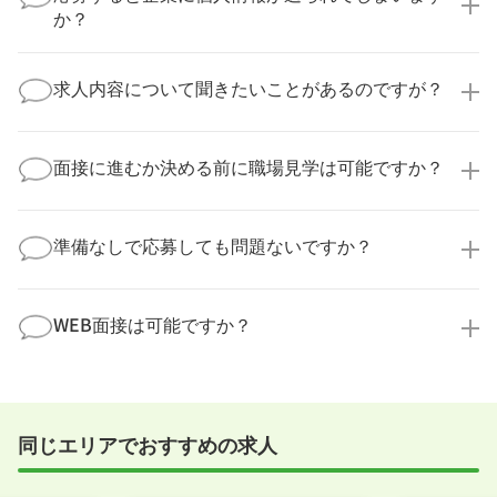
の多くは、複数応募して自分に合った職場を選ばれて
か？
います。
医療キャリアナビからご応募いただいた場合、直接企
業様に個人情報が送られることはありません！
求人内容について聞きたいことがあるのですが？
より詳細な求人情報をご確認いただいた上で、転職希
望時期に合わせてキャリアパートナーから応募企業様
求人票だけでは分からない詳細な情報について、確認
へ連絡をいたします。
してお答えいたします。
面接に進むか決める前に職場見学は可能ですか？
勤務体制や職場の雰囲気、研修制度など、どんな小さ
なことでも構いません。納得してから選考に進んでい
もちろんです！多くの医療機関では事前の職場見学を
ただけるよう、しっかりサポートさせていただきま
積極的に受け入れています。実際の職場環境や働く人
準備なしで応募しても問題ないですか？
す！
の様子を見ることで、より安心してご判断いただけま
求人内容について問い合わせる
す。
全く問題ございません！履歴書の書き方から面接対策
職場見学の日程調整もキャリアパートナーにお任せく
まで、一からサポートいたします。「転職を考え始め
WEB面接は可能ですか？
ださい！
たばかり」「何から始めればいいか分からない」とい
職場見学を希望する
う方の応募も大歓迎です！
実際に職場の雰囲気を知るために対面での面接をおす
すめしていますが、企業様によってはWEB面接を導入
しているところもあります。
同じエリアでおすすめの求人
事前に確認することは可能ですので、お気軽にお申し
付けください！
WEB面接可能か確認する