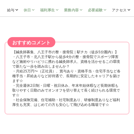
給与
休日
福利厚生
業務内容
必要経験
アクセス
おすすめコメント
【鍼灸師募集、八王子市の整・接骨院｜駅チカ（徒歩5分圏内）】
・八王子市・北八王子駅から徒歩4分の整・接骨院でスポーツ障害
など施術やリハビリに携わる鍼灸師求人、資格を活かせるこの環境
で新たな一歩を踏み出しませんか？
・月給25万円〜（正社員）、賞与あり・資格手当・住宅手当など各
種手当・昇給ありなど好待遇で、長期的に安定したキャリアを築け
ます☆
・完全週休2日制・日曜・祝日休み、年末年始休暇など長期休暇も
取りやすく日勤のみでオンオフを切り替えて長く続けられる環境で
す☆
・社会保険完備、住宅補助・社宅制度あり、研修制度ありなど福利
厚生も充実、はじめての方も安心して飛び込める職場です☆