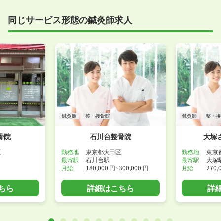
同じサービス形態の鍼灸師求人
鍼灸師
整・接骨院
鍼灸師
整・接
骨院
石川台整骨院
大塚
区
勤務地
東京都大田区
勤務地
東京
最寄駅
石川台駅
最寄駅
大塚
月給
180,000 円~300,000 円
月給
270,
ちら
詳細はこちら
詳