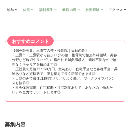
給与
休日
福利厚生
業務内容
必要経験
アクセス
おすすめコメント
【鍼灸師募集、三鷹市の整・接骨院｜日勤のみ】
・三鷹市・三鷹駅から徒歩11分の整・接骨院で整形外科領域・美容
分野など施術やリハビリに携われる鍼灸師求人、経験不問なので無
理なくキャリアを積めます◎
・正社員で月給25〜60万円、賞与あり・住宅手当など各種手当・昇
給ありなど好待遇で、腰を据えて長く活躍できます◎
・日勤のみで週休2日制でメリハリよく働け、ワークライフバラン
スも抜群◎
・社会保険完備、住宅補助・社宅制度ありで、あなたの「働きた
い」を全力でサポートします◎
募集内容