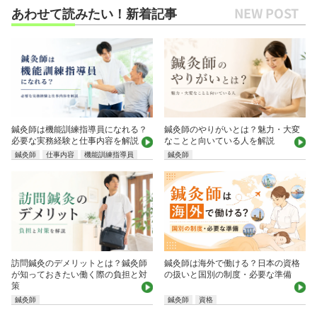
あわせて読みたい！新着記事
鍼灸師は機能訓練指導員になれる？
鍼灸師のやりがいとは？魅力・大変
必要な実務経験と仕事内容を解説
なことと向いている人を解説
鍼灸師
仕事内容
機能訓練指導員
鍼灸師
鍼灸師は海外で働ける？日本の資格
訪問鍼灸のデメリットとは？鍼灸師
の扱いと国別の制度・必要な準備
が知っておきたい働く際の負担と対
策
鍼灸師
鍼灸師
資格