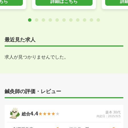
ちら
詳細はこちら
詳
最近見た求人
求人が見つかりませんでした。
鍼灸師の評価・レビュー
4.4
森本 30代
総合
内定日：2025/9/5