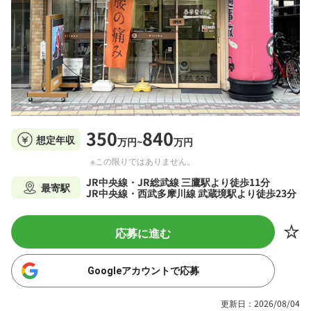
350
840
想定年収
万円~
万円
※この限りではありません。
JR中央線・JR総武線 三鷹駅より徒歩11分
最寄駅
JR中央線・西武多摩川線 武蔵境駅より徒歩23分
応募に進む
Googleアカウントで応募
更新日：2026/08/04