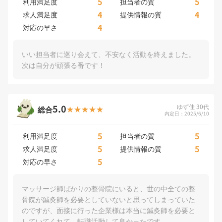
5
5
利用満足度
担当者の質
4
4
求人満足度
提供情報の質
4
対応の早さ
いい担当者に巡り会えて、不安なく活動を終えました。
次は自分が頑張る番です！
5.0
ゆず佳 30代
総合
内定日：2025/6/10
5
5
利用満足度
担当者の質
5
5
求人満足度
提供情報の質
5
対応の早さ
マッサージ師ばかりの整骨院にいると、世の中全ての整
骨院が鍼灸師を必要としていないと思ってしまっていた
のですが、面接に行った企業様は本当に鍼灸師を必要と
していてくれて、転職活動して良かったです。