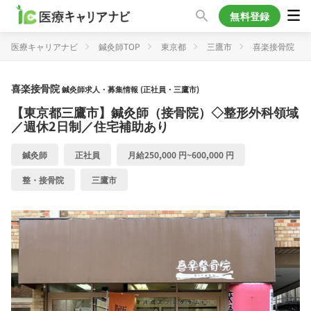
無料登録
医療キャリアナビ
鍼灸師TOP
東京都
三鷹市
喜楽接骨院
喜楽接骨院
鍼灸師求人・募集情報 (正社員・三鷹市)
【東京都三鷹市】鍼灸師（接骨院）◇整形外科領域
／週休2日制／住宅補助あり
鍼灸師
正社員
月給250,000 円~600,000 円
整・接骨院
三鷹市