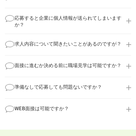
いいえ、複数の企業様に同時にご応募いただけます。
実際に医療キャリアナビを利用して転職に成功した方
応募すると企業に個人情報が送られてしまいます
の多くは、複数応募して自分に合った職場を選ばれて
か？
います。
医療キャリアナビからご応募いただいた場合、直接企
業様に個人情報が送られることはありません！
求人内容について聞きたいことがあるのですが？
より詳細な求人情報をご確認いただいた上で、転職希
望時期に合わせてキャリアパートナーから応募企業様
求人票だけでは分からない詳細な情報について、確認
へ連絡をいたします。
してお答えいたします。
面接に進むか決める前に職場見学は可能ですか？
勤務体制や職場の雰囲気、研修制度など、どんな小さ
なことでも構いません。納得してから選考に進んでい
もちろんです！多くの医療機関では事前の職場見学を
ただけるよう、しっかりサポートさせていただきま
積極的に受け入れています。実際の職場環境や働く人
準備なしで応募しても問題ないですか？
す！
の様子を見ることで、より安心してご判断いただけま
求人内容について問い合わせる
す。
全く問題ございません！履歴書の書き方から面接対策
職場見学の日程調整もキャリアパートナーにお任せく
まで、一からサポートいたします。「転職を考え始め
WEB面接は可能ですか？
ださい！
たばかり」「何から始めればいいか分からない」とい
職場見学を希望する
う方の応募も大歓迎です！
実際に職場の雰囲気を知るために対面での面接をおす
すめしていますが、企業様によってはWEB面接を導入
しているところもあります。