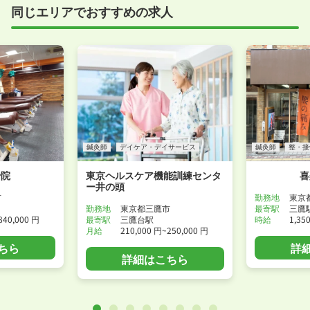
同じエリアでおすすめの求人
事前に確認することは可能ですので、お気軽にお申し
付けください！
WEB面接可能か確認する
鍼灸師
デイケア・デイサービス
鍼灸師
整・接
骨院
東京ヘルスケア機能訓練センタ
喜
ー井の頭
市
勤務地
東京
勤務地
東京都三鷹市
最寄駅
三鷹
840,000 円
最寄駅
三鷹台駅
時給
1,35
月給
210,000 円~250,000 円
ちら
詳
詳細はこちら