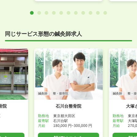
同じサービス形態の鍼灸師求人
鍼灸師
整・接骨院
鍼灸師
整・接
骨院
石川台整骨院
大塚
区
勤務地
東京都大田区
勤務地
東京
最寄駅
石川台駅
最寄駅
大塚
月給
180,000 円~300,000 円
月給
270,