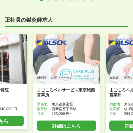
正社員の鍼灸師求人
鍼灸師
訪問マッサージ
鍼灸師
訪問マ
整骨院
まごころベルサービス東京城西
まごころベ
営業所
営業所
区
勤務地
東京都新宿区
勤務地
東京
840,000 円
最寄駅
西新宿五丁目駅
最寄駅
綾瀬
月給
255,000 円~
月給
255,
ちら
詳細はこちら
詳