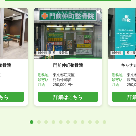
WEB面接可能か確認する
鍼灸師
整・接骨院
鍼灸師
整・接
整骨院
門前仲町整骨院
キャナ
区
勤務地
東京都江東区
勤務地
東京
最寄駅
門前仲町駅
最寄駅
辰巳
月給
250,000 円~
月給
250,
ちら
詳細はこちら
詳