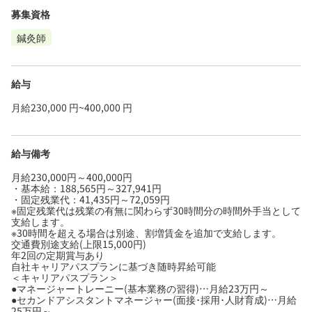
募集資格
鍼灸師
給与
月給230,000 円~400,000 円
給与備考
月給230,000円～400,000円
・基本給：188,565円～327,941円
・固定残業代：41,435円～72,059円
※固定残業代は残業の有無に関わらず30時間分の時間外手当として
支給します。
※30時間を超える場合は別途、割増賃金を追加で支給します。
交通費別途支給(上限15,000円)
年2回の定期賞与あり
自社キャリアパスプランに基づき随時昇給可能
＜キャリアパスプラン＞
●マネージャートレーニー(基本業務の習得)…月給23万円～
●セカンドアシスタントマネージャー(面接･採用･人財育成)…月給
25万円～