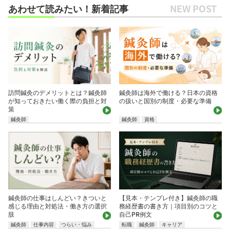
あわせて読みたい！新着記事
鍼灸師は海外で働ける？日本の資格
訪問鍼灸のデメリットとは？鍼灸師
の扱いと国別の制度・必要な準備
が知っておきたい働く際の負担と対
策
鍼灸師
鍼灸師
資格
鍼灸師の仕事はしんどい？きついと
【見本・テンプレ付き】鍼灸師の職
感じる理由と対処法・働き方の選択
務経歴書の書き方｜項目別のコツと
肢
自己PR例文
鍼灸師
仕事内容
つらい・悩み
転職
鍼灸師
キャリア