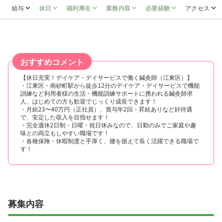
給与
休日
福利厚生
業務内容
必要経験
アクセス
おすすめコメント
【休日充実！デイケア・デイサービスで働く鍼灸師（江東区）】
・江東区・南砂町駅から徒歩12分のデイケア・デイサービスで機能
訓練など利用者様の生活・機能訓練サポートに携われる鍼灸師求
人、はじめての方も歓迎でじっくり成長できます！
・月給23〜40万円（正社員）、賞与年2回・昇給ありなど好待遇
で、安定した収入を目指せます！
・完全週休2日制・日曜・祝日休みなので、日勤のみでご家庭や趣
味との両立もしやすい職場です！
・各種保険・休暇制度と手厚く、腰を据えて長く活躍できる職場で
す！
募集内容