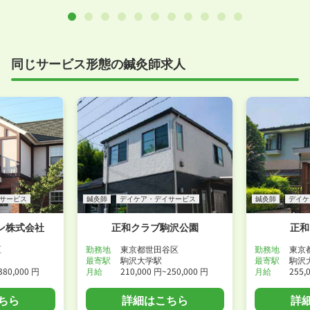
同じサービス形態の鍼灸師求人
サービス
鍼灸師
デイケア・デイサービス
鍼灸師
デイケ
ン株式会社
正和クラブ駒沢公園
正和
区
勤務地
東京都世田谷区
勤務地
東京
最寄駅
駒沢大学駅
最寄駅
駒沢
380,000 円
月給
210,000 円~250,000 円
月給
255,
ちら
詳細はこちら
詳