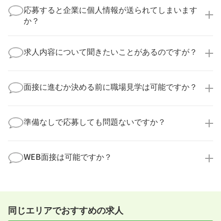
実際に医療キャリアナビを利用して転職に成功した方
応募すると企業に個人情報が送られてしまいます
の多くは、複数応募して自分に合った職場を選ばれて
か？
います。
医療キャリアナビからご応募いただいた場合、直接企
業様に個人情報が送られることはありません！
求人内容について聞きたいことがあるのですが？
より詳細な求人情報をご確認いただいた上で、転職希
望時期に合わせてキャリアパートナーから応募企業様
求人票だけでは分からない詳細な情報について、確認
へ連絡をいたします。
してお答えいたします。
面接に進むか決める前に職場見学は可能ですか？
勤務体制や職場の雰囲気、研修制度など、どんな小さ
なことでも構いません。納得してから選考に進んでい
もちろんです！多くの医療機関では事前の職場見学を
ただけるよう、しっかりサポートさせていただきま
積極的に受け入れています。実際の職場環境や働く人
準備なしで応募しても問題ないですか？
す！
の様子を見ることで、より安心してご判断いただけま
求人内容について問い合わせる
す。
全く問題ございません！履歴書の書き方から面接対策
職場見学の日程調整もキャリアパートナーにお任せく
まで、一からサポートいたします。「転職を考え始め
WEB面接は可能ですか？
ださい！
たばかり」「何から始めればいいか分からない」とい
職場見学を希望する
う方の応募も大歓迎です！
実際に職場の雰囲気を知るために対面での面接をおす
すめしていますが、企業様によってはWEB面接を導入
しているところもあります。
同じエリアでおすすめの求人
事前に確認することは可能ですので、お気軽にお申し
付けください！