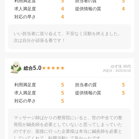
5
5
利用満足度
担当者の質
4
4
求人満足度
提供情報の質
4
対応の早さ
いい担当者に巡り会えて、不安なく活動を終えました。
次は自分が頑張る番です！
5.0
ゆず佳 30代
総合
内定日：2025/6/10
5
5
利用満足度
担当者の質
5
5
求人満足度
提供情報の質
5
対応の早さ
マッサージ師ばかりの整骨院にいると、世の中全ての整
骨院が鍼灸師を必要としていないと思ってしまっていた
のですが、面接に行った企業様は本当に鍼灸師を必要と
していてくれて、転職活動して良かったです。