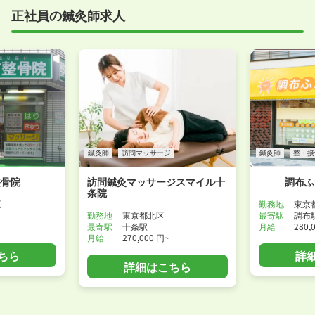
正社員の鍼灸師求人
鍼灸師
訪問マッサージ
鍼灸師
整・接
整骨院
訪問鍼灸マッサージスマイル十
調布ふ
条院
区
勤務地
東京
勤務地
東京都北区
最寄駅
調布
最寄駅
十条駅
月給
280,
月給
270,000 円~
ちら
詳
詳細はこちら