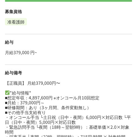
募集資格
准看護師
給与
月給379,000 円~
給与備考
【正職員】 月給379,000円〜
*給与情報*
■想定年収：4,897,600円 ※オンコール月10回想定
■月給：379,000円～
■研修期間：あり（3ヶ月間、条件変動無し）
■その他手当支給有り
・オンコール手当 └土日祝（日中・夜間）6,000円×対応日数 └平
日（日中・夜間）5,000円×対応日数
・緊急訪問手当 └夜間（18時～翌朝9時）：基礎単価×2.0×対象
時間
・深夜手当 └夜間（22時～翌朝5時）：715円/時間 × 対象時間