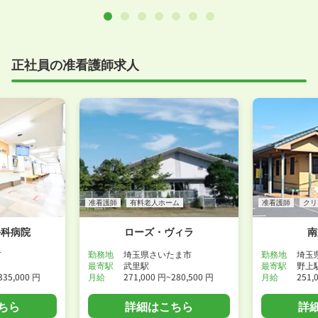
正社員の准看護師求人
准看護師
有料老人ホーム
准看護師
クリ
外科病院
ローズ・ヴィラ
南
市
勤務地
埼玉県さいたま市
勤務地
埼玉
最寄駅
武里駅
最寄駅
野上
335,000 円
月給
271,000 円~280,500 円
月給
251,
ちら
詳細はこちら
詳