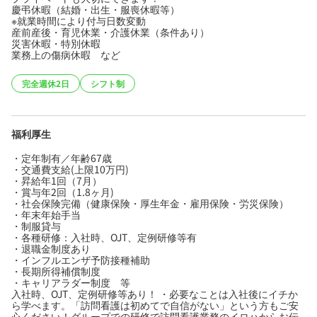
慶弔休暇（結婚・出生・服喪休暇等）
※就業時間により付与日数変動
産前産後・育児休業・介護休業（条件あり）
災害休暇・特別休暇
業務上の傷病休暇 など
完全週休2日
シフト制
福利厚生
・定年制有／年齢67歳
・交通費支給(上限10万円)
・昇給年1回（7月）
・賞与年2回（1.8ヶ月)
・社会保険完備（健康保険・厚生年金・雇用保険・労災保険）
・年末年始手当
・制服貸与
・各種研修：入社時、OJT、定例研修等有
・退職金制度あり
・インフルエンザ予防接種補助
・長期所得補償制度
・キャリアラダー制度 等
入社時、OJT、定例研修等あり！ ・必要なことは入社後にイチか
ら学べます。「訪問看護は初めてで自信がない」という方もご安
心ください！グループでの研修で訪問看護業務のイロハからお伝