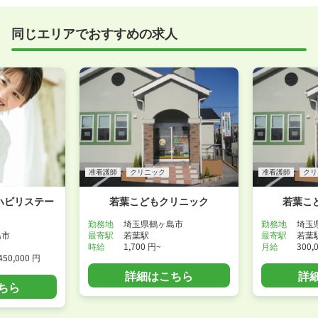
すめしていますが、企業様によってはWEB面接を導入
しているところもあります。
同じエリアでおすすめの求人
事前に確認することは可能ですので、お気軽にお申し
付けください！
WEB面接可能か確認する
准看護師
クリニック
准看護師
クリ
ハビリステー
若葉こどもクリニック
若葉こ
勤務地
埼玉県鶴ヶ島市
勤務地
埼玉
島市
最寄駅
若葉駅
最寄駅
若葉
時給
1,700 円~
月給
300,
450,000 円
詳細はこちら
詳
ちら