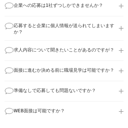
企業への応募は1社ずつしかできませんか？
いいえ、複数の企業様に同時にご応募いただけます。
実際に医療キャリアナビを利用して転職に成功した方
応募すると企業に個人情報が送られてしまいます
の多くは、複数応募して自分に合った職場を選ばれて
か？
います。
医療キャリアナビからご応募いただいた場合、直接企
業様に個人情報が送られることはありません！
求人内容について聞きたいことがあるのですが？
より詳細な求人情報をご確認いただいた上で、転職希
望時期に合わせてキャリアパートナーから応募企業様
求人票だけでは分からない詳細な情報について、確認
へ連絡をいたします。
してお答えいたします。
面接に進むか決める前に職場見学は可能ですか？
勤務体制や職場の雰囲気、研修制度など、どんな小さ
なことでも構いません。納得してから選考に進んでい
もちろんです！多くの医療機関では事前の職場見学を
ただけるよう、しっかりサポートさせていただきま
積極的に受け入れています。実際の職場環境や働く人
準備なしで応募しても問題ないですか？
す！
の様子を見ることで、より安心してご判断いただけま
求人内容について問い合わせる
す。
全く問題ございません！履歴書の書き方から面接対策
職場見学の日程調整もキャリアパートナーにお任せく
まで、一からサポートいたします。「転職を考え始め
WEB面接は可能ですか？
ださい！
たばかり」「何から始めればいいか分からない」とい
職場見学を希望する
う方の応募も大歓迎です！
実際に職場の雰囲気を知るために対面での面接をおす