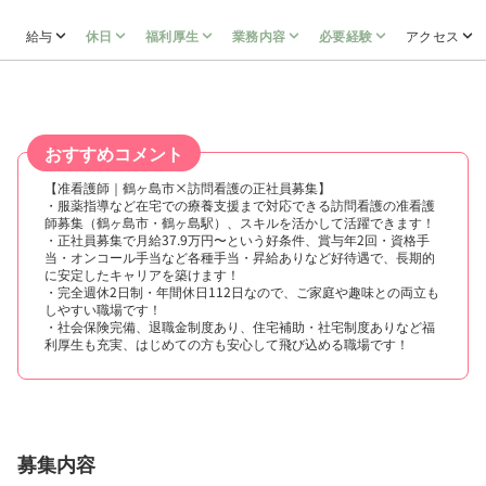
給与
休日
福利厚生
業務内容
必要経験
アクセス
おすすめコメント
【准看護師｜鶴ヶ島市×訪問看護の正社員募集】
・服薬指導など在宅での療養支援まで対応できる訪問看護の准看護
師募集（鶴ヶ島市・鶴ヶ島駅）、スキルを活かして活躍できます！
・正社員募集で月給37.9万円〜という好条件、賞与年2回・資格手
当・オンコール手当など各種手当・昇給ありなど好待遇で、長期的
に安定したキャリアを築けます！
・完全週休2日制・年間休日112日なので、ご家庭や趣味との両立も
しやすい職場です！
・社会保険完備、退職金制度あり、住宅補助・社宅制度ありなど福
利厚生も充実、はじめての方も安心して飛び込める職場です！
募集内容