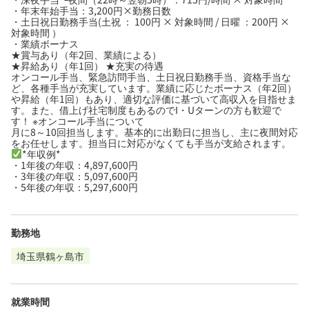
・年末年始手当：3,200円×勤務日数
・土日祝日勤務手当(土祝 ： 100円 × 対象時間 / 日曜 ：200円 ×
対象時間 ）
・業績ボーナス
★賞与あり（年2回、業績による）
★昇給あり（年1回） ★充実の待遇
オンコール手当、緊急訪問手当、土日祝日勤務手当、資格手当な
ど、各種手当が充実しています。業績に応じたボーナス（年2回）
や昇給（年1回）もあり、適切な評価に基づいて高収入を目指せま
す。また、借上げ社宅制度もあるのでI・Uターンの方も歓迎で
す！ ※オンコール手当について
月に8～10回担当します。基本的に出勤日に担当し、主に夜間対応
をお任せします。担当日に対応がなくても手当が支給されます。
*年収例*
・1年後の年収：4,897,600円
・3年後の年収：5,097,600円
・5年後の年収：5,297,600円
勤務地
埼玉県鶴ヶ島市
就業時間