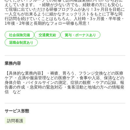
えしていきます。 ・経験が少ない方でも、経験者の方にも安心し
て現場に出ていただける研修プログラムがあり！3ヶ月目を目処に
一人立ちが出来るように細かなチェックリストをもとに丁寧な同
行訪問を続けていくことはもちろん、入社時・3ヶ月後・半年後・
1年後・2年後と長期的なフォロー研修も用意！
社会保険完備
交通費支給
賞与・ボーナスあり
退職金制度あり
業務内容
【具体的な業務内容】 ・褥瘡、胃ろう、フランジ交換などの医療
ケア ・点滴や服薬管理などの医療ケア ・食事や入浴、保清などの
身体介助 ・バイタルサインの測定、症状の観察 ・ケアの記録、報
告書の作成 ・急変時の緊急対応 ・集客活動と地域の方への情報発
信 など
サービス形態
訪問看護