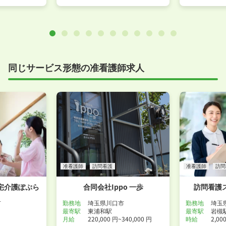
同じサービス形態の准看護師求人
准看護師
訪問看護
准看護師
訪問
宅介護ぽぷら
合同会社Ippo 一歩
訪問看護
市
勤務地
埼玉県川口市
勤務地
埼玉
最寄駅
東浦和駅
最寄駅
岩槻
月給
220,000 円~340,000 円
時給
2,00