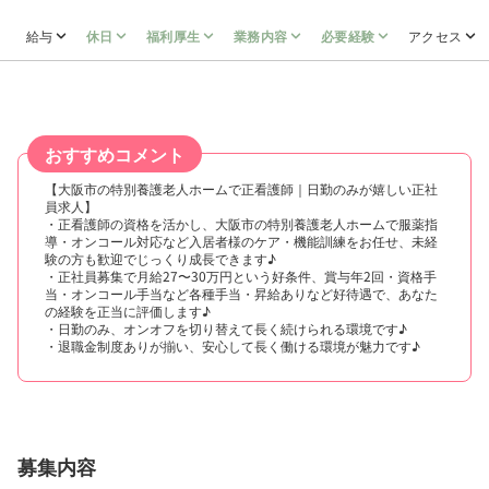
給与
休日
福利厚生
業務内容
必要経験
アクセス
おすすめコメント
【大阪市の特別養護老人ホームで正看護師｜日勤のみが嬉しい正社
員求人】
・正看護師の資格を活かし、大阪市の特別養護老人ホームで服薬指
導・オンコール対応など入居者様のケア・機能訓練をお任せ、未経
験の方も歓迎でじっくり成長できます♪
・正社員募集で月給27〜30万円という好条件、賞与年2回・資格手
当・オンコール手当など各種手当・昇給ありなど好待遇で、あなた
の経験を正当に評価します♪
・日勤のみ、オンオフを切り替えて長く続けられる環境です♪
・退職金制度ありが揃い、安心して長く働ける環境が魅力です♪
募集内容