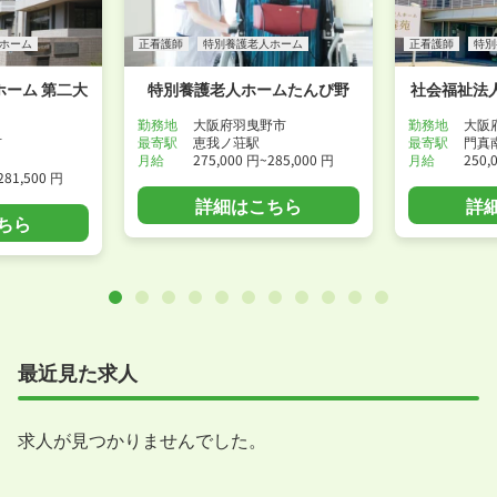
ホーム
正看護師
特別養護老人ホーム
正看護師
特別
ーム 第二大
特別養護老人ホームたんぴ野
社会福祉法
勤務地
大阪府羽曳野市
勤務地
大阪
市
最寄駅
恵我ノ荘駅
最寄駅
門真
月給
275,000 円~285,000 円
月給
250,
281,500 円
詳細はこちら
詳
ちら
最近見た求人
求人が見つかりませんでした。