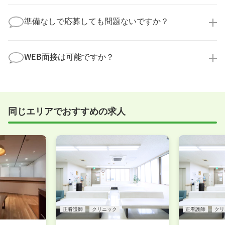
なことでも構いません。納得してから選考に進んでい
もちろんです！多くの医療機関では事前の職場見学を
ただけるよう、しっかりサポートさせていただきま
積極的に受け入れています。実際の職場環境や働く人
準備なしで応募しても問題ないですか？
す！
の様子を見ることで、より安心してご判断いただけま
求人内容について問い合わせる
す。
全く問題ございません！履歴書の書き方から面接対策
職場見学の日程調整もキャリアパートナーにお任せく
まで、一からサポートいたします。「転職を考え始め
WEB面接は可能ですか？
ださい！
たばかり」「何から始めればいいか分からない」とい
職場見学を希望する
う方の応募も大歓迎です！
実際に職場の雰囲気を知るために対面での面接をおす
すめしていますが、企業様によってはWEB面接を導入
しているところもあります。
同じエリアでおすすめの求人
事前に確認することは可能ですので、お気軽にお申し
付けください！
WEB面接可能か確認する
正看護師
クリニック
正看護師
クリ