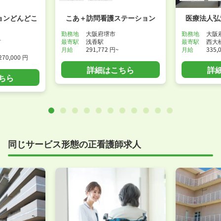
ョンどんどこ
こあ＋訪問看護ステーション
医療法人弘
勤務地
大阪府堺市
勤務地
大阪
市
最寄駅
浅香駅
最寄駅
西大
月給
291,772 円~
月給
335,
270,000 円
詳細はこちら
詳
ちら
同じサービス形態の正看護師求人