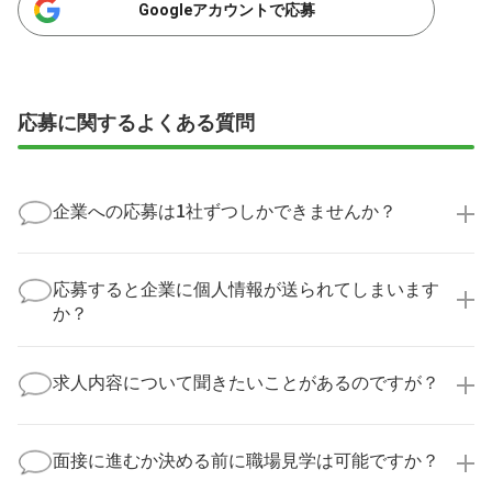
Googleアカウントで応募
応募に関するよくある質問
企業への応募は1社ずつしかできませんか？
いいえ、複数の企業様に同時にご応募いただけます。
実際に医療キャリアナビを利用して転職に成功した方
応募すると企業に個人情報が送られてしまいます
の多くは、複数応募して自分に合った職場を選ばれて
か？
います。
医療キャリアナビからご応募いただいた場合、直接企
業様に個人情報が送られることはありません！
求人内容について聞きたいことがあるのですが？
より詳細な求人情報をご確認いただいた上で、転職希
望時期に合わせてキャリアパートナーから応募企業様
求人票だけでは分からない詳細な情報について、確認
へ連絡をいたします。
してお答えいたします。
面接に進むか決める前に職場見学は可能ですか？
勤務体制や職場の雰囲気、研修制度など、どんな小さ