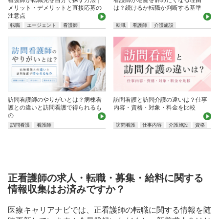
メリット・デメリットと直接応募の
は？続けるか転職か判断する基準
注意点
転職
エージェント
看護師
転職
看護師
介護施設
訪問看護師のやりがいとは？病棟看
訪問看護と訪問介護の違いは？仕事
護との違いと訪問看護で得られるも
内容・資格・対象・料金を比較
の
訪問看護
看護師
訪問看護
仕事内容
介護施設
資格
正看護師の求人・転職・募集・給料に関する
情報収集はお済みですか？
医療キャリアナビでは、正看護師の転職に関する情報を随