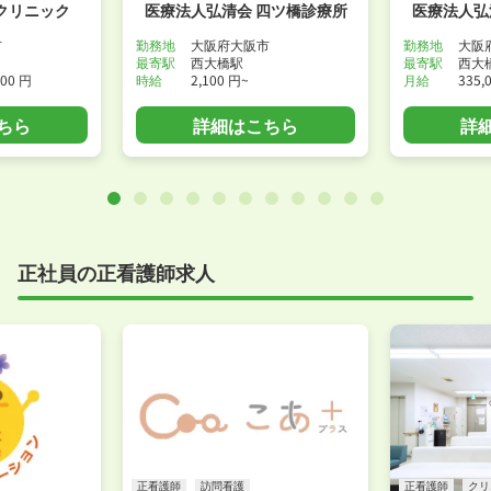
クリニック
医療法人弘清会 四ツ橋診療所
医療法人弘
市
勤務地
大阪府大阪市
勤務地
大阪
最寄駅
西大橋駅
最寄駅
西大
900 円
時給
2,100 円~
月給
335,
ちら
詳細はこちら
詳
正社員の正看護師求人
正看護師
訪問看護
正看護師
クリ