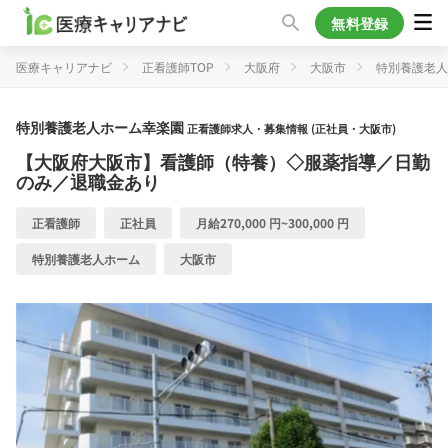
無料登録
医療キャリアナビ
正看護師TOP
大阪府
大阪市
特別養護老人
特別養護老人ホーム幸楽園
正看護師求人・募集情報 (正社員・大阪市)
【大阪府大阪市】看護師（特養）◇服薬指導／日勤
のみ／退職金あり
正看護師
正社員
月給270,000 円~300,000 円
特別養護老人ホーム
大阪市