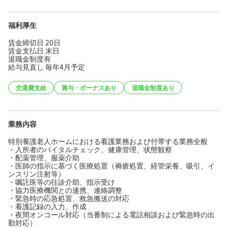
福利厚生
賃金締切日 20日
賃金支払日 末日
退職金制度有
給与見直し 毎年4月予定
交通費支給
賞与・ボーナスあり
退職金制度あり
業務内容
特別養護老人ホームにおける看護業務および付帯する業務全般
・入所者のバイタルチェック、健康管理、状態観察
・配薬管理、服薬介助
・医師の指示に基づく医療処置（褥瘡処置、経管栄養、吸引、イ
ンスリン注射等）
・嘱託医等の往診介助、指示受け
・協力医療機関との連携、連絡調整
・緊急時の応急処置、救急搬送の対応
・看護記録の入力、作成
・夜間オンコール対応（当番制による電話相談および緊急時の出
勤対応）