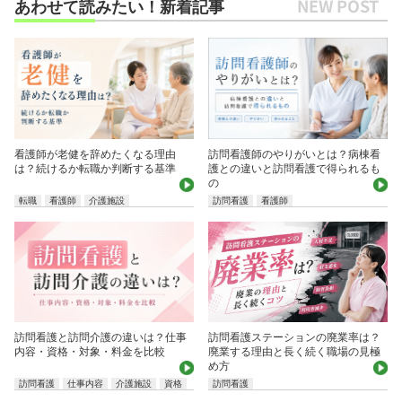
あわせて読みたい！新着記事
看護師が老健を辞めたくなる理由
訪問看護師のやりがいとは？病棟看
は？続けるか転職か判断する基準
護との違いと訪問看護で得られるも
の
転職
看護師
介護施設
訪問看護
看護師
訪問看護ステーションの廃業率は？
訪問看護と訪問介護の違いは？仕事
廃業する理由と長く続く職場の見極
内容・資格・対象・料金を比較
め方
訪問看護
仕事内容
介護施設
資格
訪問看護