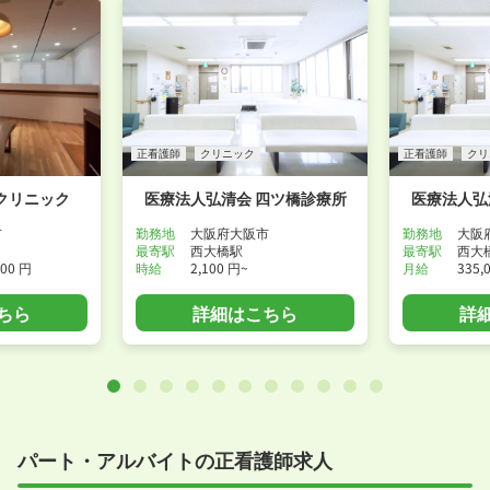
正看護師
クリニック
正看護師
クリ
クリニック
医療法人弘清会 四ツ橋診療所
医療法人弘
市
勤務地
大阪府大阪市
勤務地
大阪
最寄駅
西大橋駅
最寄駅
西大
900 円
時給
2,100 円~
月給
335,
ちら
詳細はこちら
詳
パート・アルバイトの正看護師求人