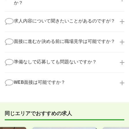
の多くは、複数応募して自分に合った職場を選ばれて
か？
います。
医療キャリアナビからご応募いただいた場合、直接企
業様に個人情報が送られることはありません！
求人内容について聞きたいことがあるのですが？
より詳細な求人情報をご確認いただいた上で、転職希
望時期に合わせてキャリアパートナーから応募企業様
求人票だけでは分からない詳細な情報について、確認
へ連絡をいたします。
してお答えいたします。
面接に進むか決める前に職場見学は可能ですか？
勤務体制や職場の雰囲気、研修制度など、どんな小さ
なことでも構いません。納得してから選考に進んでい
もちろんです！多くの医療機関では事前の職場見学を
ただけるよう、しっかりサポートさせていただきま
積極的に受け入れています。実際の職場環境や働く人
準備なしで応募しても問題ないですか？
す！
の様子を見ることで、より安心してご判断いただけま
求人内容について問い合わせる
す。
全く問題ございません！履歴書の書き方から面接対策
職場見学の日程調整もキャリアパートナーにお任せく
まで、一からサポートいたします。「転職を考え始め
WEB面接は可能ですか？
ださい！
たばかり」「何から始めればいいか分からない」とい
職場見学を希望する
う方の応募も大歓迎です！
実際に職場の雰囲気を知るために対面での面接をおす
すめしていますが、企業様によってはWEB面接を導入
しているところもあります。
同じエリアでおすすめの求人
事前に確認することは可能ですので、お気軽にお申し
付けください！
WEB面接可能か確認する