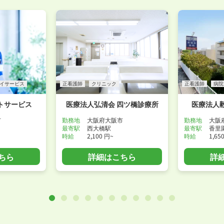
イサービス
正看護師
クリニック
正看護師
病院
トサービス
医療法人弘清会 四ツ橋診療所
医療法人
市
勤務地
大阪府大阪市
勤務地
大阪
最寄駅
西大橋駅
最寄駅
香里
時給
2,100 円~
時給
1,65
ちら
詳細はこちら
詳