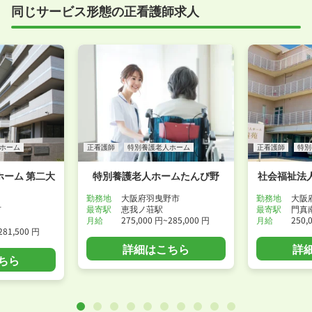
同じサービス形態の正看護師求人
ホーム
正看護師
特別養護老人ホーム
正看護師
特別
ーム 第二大
特別養護老人ホームたんぴ野
社会福祉法
勤務地
大阪府羽曳野市
勤務地
大阪
市
最寄駅
恵我ノ荘駅
最寄駅
門真
月給
275,000 円~285,000 円
月給
250,
281,500 円
詳細はこちら
詳
ちら