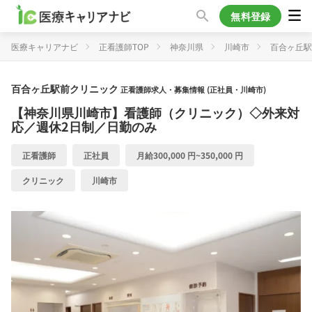
無料登録
医療キャリアナビ
正看護師TOP
神奈川県
川崎市
百合ヶ丘駅
百合ヶ丘駅前クリニック
正看護師求人・募集情報 (正社員・川崎市)
【神奈川県川崎市】看護師（クリニック）◇外来対
応／週休2日制／日勤のみ
正看護師
正社員
月給300,000 円~350,000 円
クリニック
川崎市