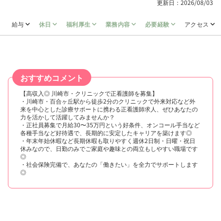
更新日：2026/08/03
給与
休日
福利厚生
業務内容
必要経験
アクセス
おすすめコメント
【高収入◎ 川崎市・クリニックで正看護師を募集】
・川崎市・百合ヶ丘駅から徒歩2分のクリニックで外来対応など外
来を中心とした診療サポートに携わる正看護師求人、ぜひあなたの
力を活かして活躍してみませんか？
・正社員募集で月給30〜35万円という好条件、オンコール手当など
各種手当など好待遇で、長期的に安定したキャリアを築けます◎
・年末年始休暇など長期休暇も取りやすく週休2日制・日曜・祝日
休みなので、日勤のみでご家庭や趣味との両立もしやすい職場です
◎
・社会保険完備で、あなたの「働きたい」を全力でサポートします
◎