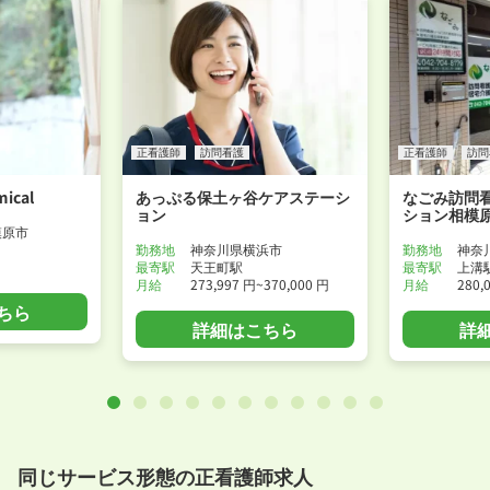
正看護師
訪問看護
正看護師
訪問
ical
あっぷる保土ヶ谷ケアステーシ
なごみ訪問
ョン
ション相模
模原市
勤務地
神奈川県横浜市
勤務地
神奈
最寄駅
天王町駅
最寄駅
上溝
月給
273,997 円~370,000 円
月給
280,
ちら
詳細はこちら
詳
同じサービス形態の正看護師求人