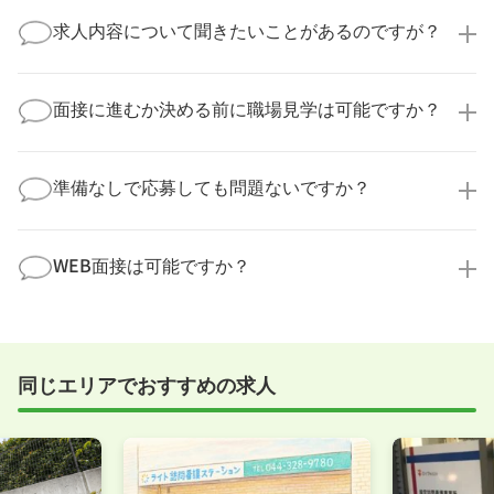
医療キャリアナビからご応募いただいた場合、直接企
業様に個人情報が送られることはありません！
求人内容について聞きたいことがあるのですが？
より詳細な求人情報をご確認いただいた上で、転職希
望時期に合わせてキャリアパートナーから応募企業様
求人票だけでは分からない詳細な情報について、確認
へ連絡をいたします。
してお答えいたします。
面接に進むか決める前に職場見学は可能ですか？
勤務体制や職場の雰囲気、研修制度など、どんな小さ
なことでも構いません。納得してから選考に進んでい
もちろんです！多くの医療機関では事前の職場見学を
ただけるよう、しっかりサポートさせていただきま
積極的に受け入れています。実際の職場環境や働く人
準備なしで応募しても問題ないですか？
す！
の様子を見ることで、より安心してご判断いただけま
求人内容について問い合わせる
す。
全く問題ございません！履歴書の書き方から面接対策
職場見学の日程調整もキャリアパートナーにお任せく
まで、一からサポートいたします。「転職を考え始め
WEB面接は可能ですか？
ださい！
たばかり」「何から始めればいいか分からない」とい
職場見学を希望する
う方の応募も大歓迎です！
実際に職場の雰囲気を知るために対面での面接をおす
すめしていますが、企業様によってはWEB面接を導入
しているところもあります。
同じエリアでおすすめの求人
事前に確認することは可能ですので、お気軽にお申し
付けください！
WEB面接可能か確認する