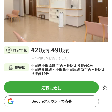
420
490
想定年収
万円~
万円
※この限りではありません。
小田急小田原線 百合ヶ丘駅より徒歩2分
最寄駅
小田急多摩線・小田急小田原線 新百合ヶ丘駅よ
り徒歩14分
応募に進む
Googleアカウントで応募