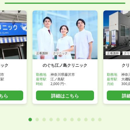
正看護師
クリニック
正看護師
クリ
ニック
のぐち江ノ島クリニック
クリ
間市
勤務地
神奈川県藤沢市
勤務地
神奈
原駅
最寄駅
江ノ島駅
最寄駅
大磯
時給
2,000 円~
月給
300,
ちら
詳細はこちら
詳