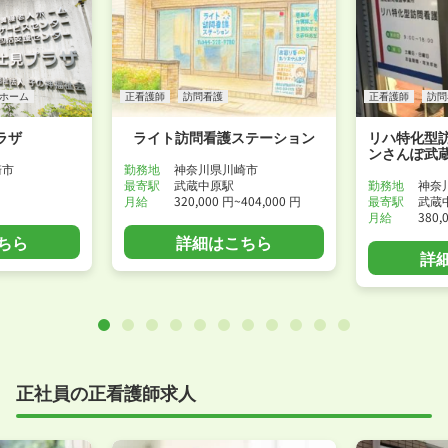
ホーム
正看護師
訪問看護
正看護師
訪問
ラザ
ライト訪問看護ステーション
リハ特化型
ンさんぽ武
崎市
勤務地
神奈川県川崎市
最寄駅
武蔵中原駅
勤務地
神奈
月給
320,000 円~404,000 円
最寄駅
武蔵
月給
380,
ちら
詳細はこちら
詳
正社員の正看護師求人