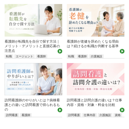
看護師が転職先を自分で探す方法｜
看護師が老健を辞めたくなる理由
メリット・デメリットと直接応募の
は？続けるか転職か判断する基準
注意点
転職
エージェント
看護師
転職
看護師
介護施設
訪問看護師のやりがいとは？病棟看
訪問看護と訪問介護の違いは？仕事
護との違いと訪問看護で得られるも
内容・資格・対象・料金を比較
の
訪問看護
看護師
訪問看護
仕事内容
介護施設
資格