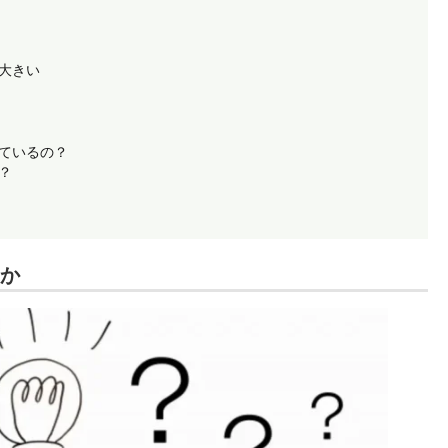
大きい
ているの？
？
か