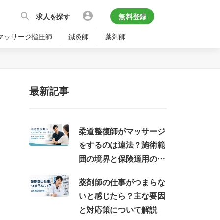
求人を探す
無料登録
マッサージ指圧師
鍼灸師
薬剤師
最新記事
柔道整復師がマッサージ
をするのは違法？施術範
囲の境界と保険適用のル
ール
薬剤師の仕事がつまらな
いと感じたら？主な要因
と対応策について解説