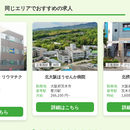
しているところもあります。
同じエリアでおすすめの求人
事前に確認することは可能ですので、お気軽にお申し
付けください！
WEB面接可能か確認する
正看護師
病院
正看護師
クリ
・リウマチク
北大阪ほうせんか病院
北摂
勤務地
大阪府茨木市
勤務地
大阪
市
最寄駅
豊川駅
最寄駅
茨木
月給
266,100 円~
時給
1,60
詳細はこちら
詳
ちら