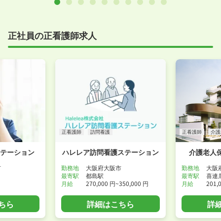
正社員の正看護師求人
正看護師
訪問看護
正看護師
介護
ステーション
ハレレア訪問看護ステーション
介護老人
市
勤務地
大阪府大阪市
勤務地
大阪
最寄駅
都島駅
最寄駅
喜連
月給
270,000 円~350,000 円
月給
201,
ちら
詳細はこちら
詳