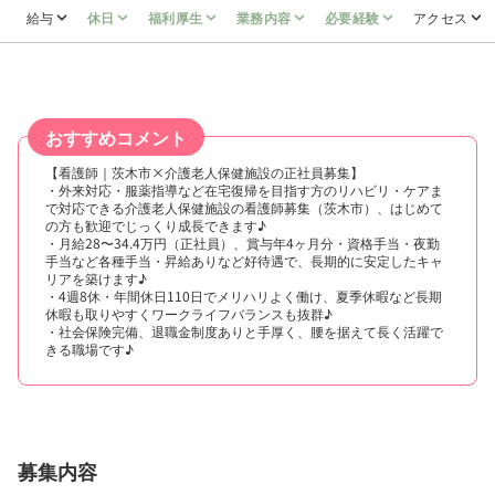
給与
休日
福利厚生
業務内容
必要経験
アクセス
おすすめコメント
【看護師｜茨木市×介護老人保健施設の正社員募集】
・外来対応・服薬指導など在宅復帰を目指す方のリハビリ・ケアま
で対応できる介護老人保健施設の看護師募集（茨木市）、はじめて
の方も歓迎でじっくり成長できます♪
・月給28〜34.4万円（正社員）、賞与年4ヶ月分・資格手当・夜勤
手当など各種手当・昇給ありなど好待遇で、長期的に安定したキャ
リアを築けます♪
・4週8休・年間休日110日でメリハリよく働け、夏季休暇など長期
休暇も取りやすくワークライフバランスも抜群♪
・社会保険完備、退職金制度ありと手厚く、腰を据えて長く活躍で
きる職場です♪
募集内容