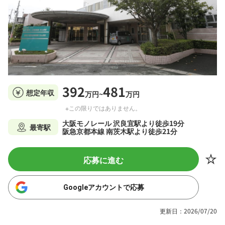
392
481
想定年収
万円~
万円
※この限りではありません。
大阪モノレール 沢良宜駅より徒歩19分
最寄駅
阪急京都本線 南茨木駅より徒歩21分
応募に進む
Googleアカウントで応募
更新日：2026/07/20