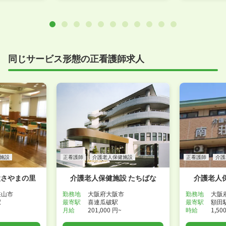
同じサービス形態の正看護師求人
施設
正看護師
介護老人保健施設
正看護師
介護
設さやまの里
介護老人保健施設 たちばな
介護老人
狭山市
勤務地
大阪府大阪市
勤務地
大阪
駅
最寄駅
喜連瓜破駅
最寄駅
額田
月給
201,000 円~
時給
1,50