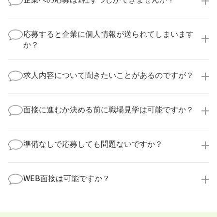
いいえ、複数の企業様に同時にご応募いただけます。
実際に医療キャリアナビを利用して転職に成功した方
応募すると企業に個人情報が送られてしまいます
の多くは、複数応募して自分に合った職場を選ばれて
か？
います。
医療キャリアナビからご応募いただいた場合、直接企
業様に個人情報が送られることはありません！
求人内容について聞きたいことがあるのですが？
より詳細な求人情報をご確認いただいた上で、転職希
望時期に合わせてキャリアパートナーから応募企業様
求人票だけでは分からない詳細な情報について、確認
へ連絡をいたします。
してお答えいたします。
面接に進むか決める前に職場見学は可能ですか？
勤務体制や職場の雰囲気、研修制度など、どんな小さ
なことでも構いません。納得してから選考に進んでい
もちろんです！多くの医療機関では事前の職場見学を
ただけるよう、しっかりサポートさせていただきま
積極的に受け入れています。実際の職場環境や働く人
準備なしで応募しても問題ないですか？
す！
の様子を見ることで、より安心してご判断いただけま
求人内容について問い合わせる
す。
全く問題ございません！履歴書の書き方から面接対策
職場見学の日程調整もキャリアパートナーにお任せく
まで、一からサポートいたします。「転職を考え始め
WEB面接は可能ですか？
ださい！
たばかり」「何から始めればいいか分からない」とい
職場見学を希望する
う方の応募も大歓迎です！
実際に職場の雰囲気を知るために対面での面接をおす
すめしていますが、企業様によってはWEB面接を導入