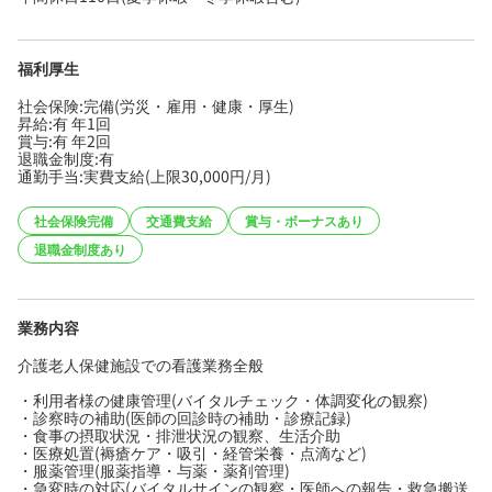
福利厚生
社会保険:完備(労災・雇用・健康・厚生)
昇給:有 年1回
賞与:有 年2回
退職金制度:有
通勤手当:実費支給(上限30,000円/月)
社会保険完備
交通費支給
賞与・ボーナスあり
退職金制度あり
業務内容
介護老人保健施設での看護業務全般
・利用者様の健康管理(バイタルチェック・体調変化の観察)
・診察時の補助(医師の回診時の補助・診療記録)
・食事の摂取状況・排泄状況の観察、生活介助
・医療処置(褥瘡ケア・吸引・経管栄養・点滴など)
・服薬管理(服薬指導・与薬・薬剤管理)
・急変時の対応(バイタルサインの観察・医師への報告・救急搬送