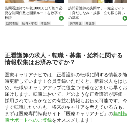
訪問看護師で年収1000万は可能？必
訪問看護師の訪問マナー完全ガイド
要な訪問件数と開業ルートを数字で
｜身だしなみ・挨拶・立ち振る舞い
検証
の基本
訪問看護
給与・年収
看護師
訪問看護
看護師
正看護師の求人・転職・募集・給料に関する
情報収集はお済みですか？
医療キャリアナビでは、正看護師の転職に関する情報を随
時更新しています！会員登録いただくと、新着求人をはじ
め、転職やキャリアアップに役立つ情報などをいち早くお
届けします。転職において、どのような正看護師が評価・
採用されているかなどの有益な情報もお伝え可能です。今
すぐ転職したい方も、将来のキャリアを考えている方も、
まずは医療専門転職サイト「医療キャリアナビ」の
無料転
職サポートへのご登録
をオススメします！