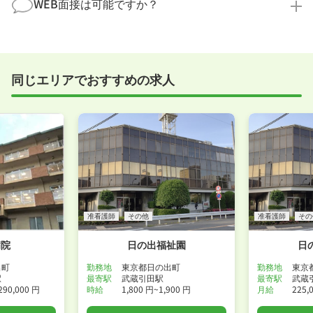
まで、一からサポートいたします。「転職を考え始め
WEB面接は可能ですか？
ださい！
たばかり」「何から始めればいいか分からない」とい
職場見学を希望する
う方の応募も大歓迎です！
実際に職場の雰囲気を知るために対面での面接をおす
すめしていますが、企業様によってはWEB面接を導入
しているところもあります。
同じエリアでおすすめの求人
事前に確認することは可能ですので、お気軽にお申し
付けください！
WEB面接可能か確認する
准看護師
その他
准看護師
その
病院
日の出福祉園
日
出町
勤務地
東京都日の出町
勤務地
東京
駅
最寄駅
武蔵引田駅
最寄駅
武蔵
290,000 円
時給
1,800 円~1,900 円
月給
225,