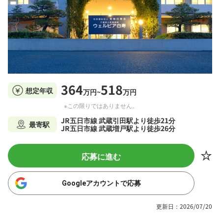
364
518
想定年収
万円~
万円
※この限りではありません。
JR五日市線 武蔵引田駅より徒歩21分
最寄駅
JR五日市線 武蔵増戸駅より徒歩26分
応募に進む
Googleアカウントで応募
更新日：2026/07/20