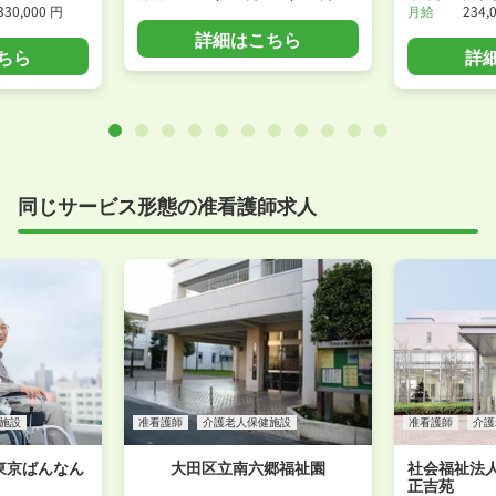
330,000 円
月給
234,
詳細はこちら
ちら
詳
同じサービス形態の准看護師求人
施設
准看護師
介護老人保健施設
准看護師
介護
東京ばんなん
大田区立南六郷福祉園
社会福祉法
正吉苑