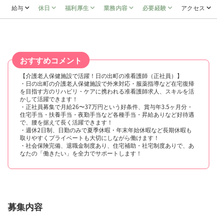
給与
休日
福利厚生
業務内容
必要経験
アクセス
おすすめコメント
【介護老人保健施設で活躍！日の出町の准看護師（正社員）】
・日の出町の介護老人保健施設で外来対応・服薬指導など在宅復帰
を目指す方のリハビリ・ケアに携われる准看護師求人、スキルを活
かして活躍できます！
・正社員募集で月給26〜37万円という好条件、賞与年3.5ヶ月分・
住宅手当・扶養手当・夜勤手当など各種手当・昇給ありなど好待遇
で、腰を据えて長く活躍できます！
・週休2日制、日勤のみで夏季休暇・年末年始休暇など長期休暇も
取りやすくプライベートも大切にしながら働けます！
・社会保険完備、退職金制度あり、住宅補助・社宅制度ありで、あ
なたの「働きたい」を全力でサポートします！
募集内容