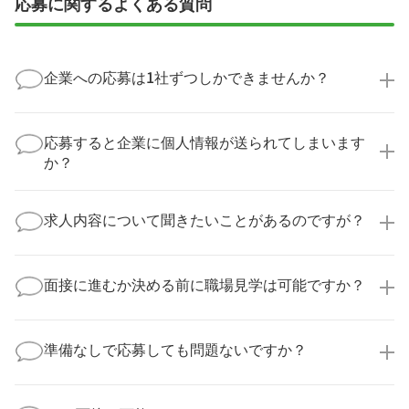
応募に関するよくある質問
企業への応募は1社ずつしかできませんか？
いいえ、複数の企業様に同時にご応募いただけます。
実際に医療キャリアナビを利用して転職に成功した方
応募すると企業に個人情報が送られてしまいます
の多くは、複数応募して自分に合った職場を選ばれて
か？
います。
医療キャリアナビからご応募いただいた場合、直接企
業様に個人情報が送られることはありません！
求人内容について聞きたいことがあるのですが？
より詳細な求人情報をご確認いただいた上で、転職希
望時期に合わせてキャリアパートナーから応募企業様
求人票だけでは分からない詳細な情報について、確認
へ連絡をいたします。
してお答えいたします。
面接に進むか決める前に職場見学は可能ですか？
勤務体制や職場の雰囲気、研修制度など、どんな小さ
なことでも構いません。納得してから選考に進んでい
もちろんです！多くの医療機関では事前の職場見学を
ただけるよう、しっかりサポートさせていただきま
積極的に受け入れています。実際の職場環境や働く人
準備なしで応募しても問題ないですか？
す！
の様子を見ることで、より安心してご判断いただけま
求人内容について問い合わせる
す。
全く問題ございません！履歴書の書き方から面接対策
職場見学の日程調整もキャリアパートナーにお任せく