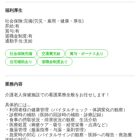
福利厚生
社会保険:完備(労災・雇用・健康・厚生)
昇給:有
賞与:有
退職金制度:有
通勤手当:支給
社会保険完備
交通費支給
賞与・ボーナスあり
住宅補助あり
退職金制度あり
業務内容
介護老人保健施設での看護業務全般をお任せします！
具体的には...
・利用者様の健康管理（バイタルチェック・体調変化の観察）
・診察時の補助（医師の回診時の補助・診療記録）
・食事の摂取状況・排泄状況の観察、生活介助
・医療処置（褥瘡ケア・吸引・経管栄養・点滴など）
・服薬管理（服薬指導・与薬・薬剤管理）
・急変時の対応（バイタルサインの観察・医師への報告・救急搬
送時の対応）