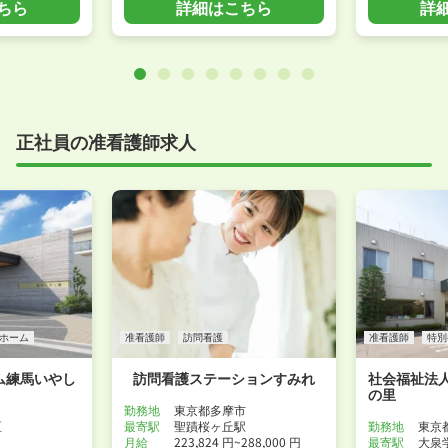
ちら
詳細はこちら
詳
正社員の准看護師求人
ホーム
准看護師
訪問看護
准看護師
特別
ム練馬いやし
訪問看護ステーションすみれ
社会福祉法人
の里
勤務地
東京都多摩市
区
最寄駅
聖蹟桜ヶ丘駅
勤務地
東京
月給
223,824 円~288,000 円
最寄駅
大泉