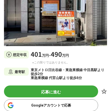
401
490
想定年収
万円~
万円
※この限りではありません。
東京メトロ日比谷線・東急東横線 中目黒駅より
最寄駅
徒歩2分
東急東横線 代官山駅より徒歩8分
応募に進む
Googleアカウントで応募