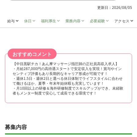
更新日：2026/08/05
給与
休日
福利厚生
業務内容
必要経験
アクセス
おすすめコメント
【中目黒駅チカ！あん摩マッサージ指圧師の正社員高収入求人】
・月給287,000円の高待遇スタートで安定収入を実現！賞与やイン
センティブ評価もあり長期的なキャリア形成が可能です！
・週休1.5日・週休2日と選べる休日体制でライフスタイルに合わせ
て働けるほか、夏季・年末年始休暇も充実しています！
・月10回以上の研修＆海外研修制度でスキルアップができ、未経験
者もメンター制度で安心して成長できる環境です！
募集内容