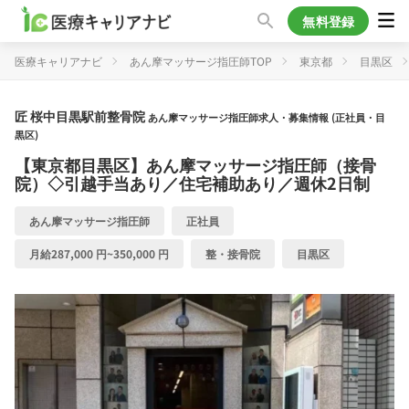
無料登録
医療キャリアナビ
あん摩マッサージ指圧師TOP
東京都
目黒区
匠 桜中目黒駅前整骨院
あん摩マッサージ指圧師求人・募集情報 (正社員・目
黒区)
【東京都目黒区】あん摩マッサージ指圧師（接骨
院）◇引越手当あり／住宅補助あり／週休2日制
あん摩マッサージ指圧師
正社員
月給287,000 円~350,000 円
整・接骨院
目黒区