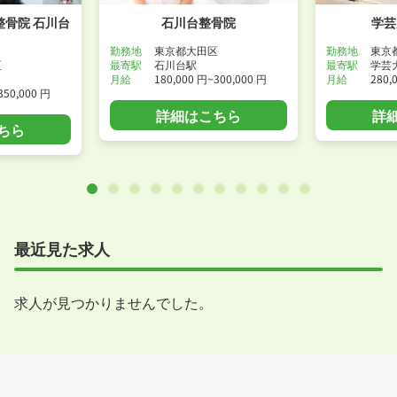
骨院 石川台
石川台整骨院
学芸
勤務地
東京都大田区
勤務地
東京
区
最寄駅
石川台駅
最寄駅
学芸
月給
180,000 円~300,000 円
月給
280,
350,000 円
詳細はこちら
詳
ちら
最近見た求人
求人が見つかりませんでした。