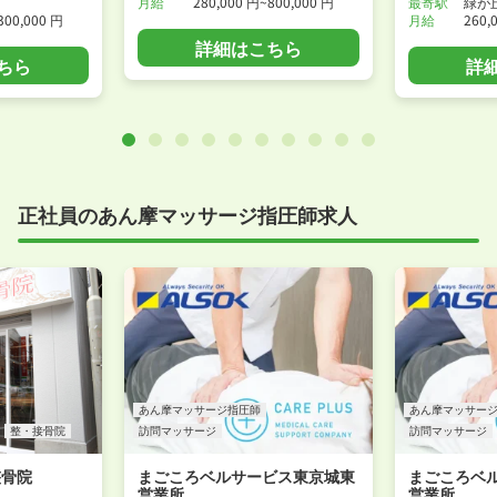
月給
280,000 円~800,000 円
最寄駅
緑が
300,000 円
月給
260,
詳細はこちら
ちら
詳
正社員のあん摩マッサージ指圧師求人
あん摩マッサージ指圧師
あん摩マッサー
整・接骨院
訪問マッサージ
訪問マッサージ
整骨院
まごころベルサービス東京城東
まごころベ
営業所
営業所