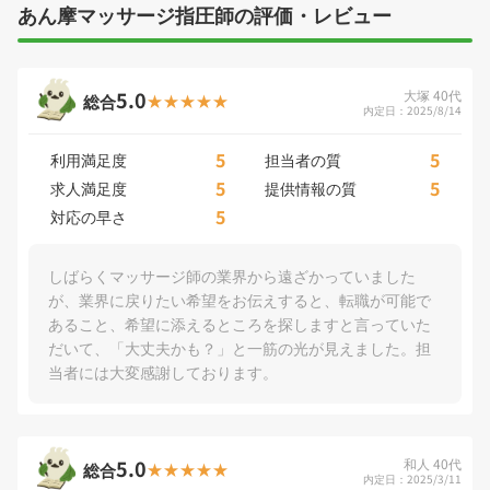
あん摩マッサージ指圧師の評価・レビュー
5.0
大塚 40代
総合
内定日：2025/8/14
5
5
利用満足度
担当者の質
5
5
求人満足度
提供情報の質
5
対応の早さ
しばらくマッサージ師の業界から遠ざかっていました
が、業界に戻りたい希望をお伝えすると、転職が可能で
あること、希望に添えるところを探しますと言っていた
だいて、「大丈夫かも？」と一筋の光が見えました。担
当者には大変感謝しております。
5.0
和人 40代
総合
内定日：2025/3/11