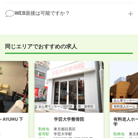
す。
全く問題ございません！履歴書の書き方から面接対策
職場見学の日程調整もキャリアパートナーにお任せく
まで、一からサポートいたします。「転職を考え始め
WEB面接は可能ですか？
ださい！
たばかり」「何から始めればいいか分からない」とい
職場見学を希望する
う方の応募も大歓迎です！
実際に職場の雰囲気を知るために対面での面接をおす
すめしていますが、企業様によってはWEB面接を導入
しているところもあります。
同じエリアでおすすめの求人
事前に確認することは可能ですので、お気軽にお申し
付けください！
WEB面接可能か確認する
あん摩マッサー
あん摩マッサージ指圧師
整・接骨院
有料老人ホーム
AYUMU 下
学芸大学整骨院
有料老人ホー
学
勤務地
東京都目黒区
区
最寄駅
学芸大学駅
勤務地
東京