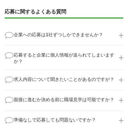
応募に関するよくある質問
企業への応募は1社ずつしかできませんか？
いいえ、複数の企業様に同時にご応募いただけます。
実際に医療キャリアナビを利用して転職に成功した方
応募すると企業に個人情報が送られてしまいます
の多くは、複数応募して自分に合った職場を選ばれて
か？
います。
医療キャリアナビからご応募いただいた場合、直接企
業様に個人情報が送られることはありません！
求人内容について聞きたいことがあるのですが？
より詳細な求人情報をご確認いただいた上で、転職希
望時期に合わせてキャリアパートナーから応募企業様
求人票だけでは分からない詳細な情報について、確認
へ連絡をいたします。
してお答えいたします。
面接に進むか決める前に職場見学は可能ですか？
勤務体制や職場の雰囲気、研修制度など、どんな小さ
なことでも構いません。納得してから選考に進んでい
もちろんです！多くの医療機関では事前の職場見学を
ただけるよう、しっかりサポートさせていただきま
積極的に受け入れています。実際の職場環境や働く人
準備なしで応募しても問題ないですか？
す！
の様子を見ることで、より安心してご判断いただけま
求人内容について問い合わせる