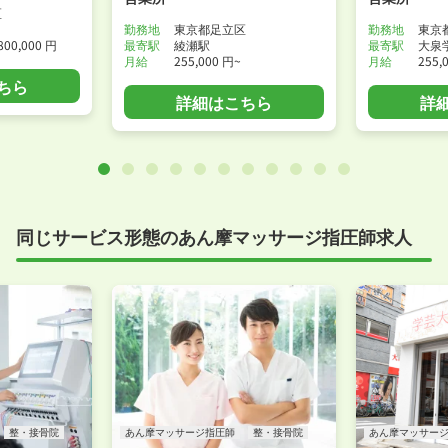
区
勤務地
東京都足立区
勤務地
東京
800,000 円
最寄駅
綾瀬駅
最寄駅
大泉
月給
255,000 円~
月給
255,
ちら
詳細はこちら
詳
同じサービス形態のあん摩マッサージ指圧師求人
整・接骨院
あん摩マッサージ指圧師
整・接骨院
あん摩マッサー