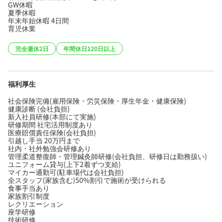
GW休暇
夏季休暇
年末年始休暇 4日間
育児休業
完全週休2日
年間休日120日以上
福利厚生
社会保険完備(雇用保険・労災保険・厚生年金・健康保険)
健康診断 (会社負担)
新入社員研修(本部にて実施)
研修期間 社宅活用制度あり
医療賠償責任保険(会社負担)
引越し手当 20万円まで
社内・社外勉強会研修あり
管理柔道整復師・管理鍼灸師研修(会社負担、研修日は勤務扱い)
ユニフォーム貸与(上下2着ずつ支給)
マイカー通勤可(駐車場代は会社負担)
全スタッフ(家族含む)50%割引で施術が受けられる
食事手当あり
家族割引制度
レクリエーション
座学研修
技術研修