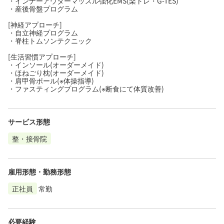
・インナーアウターマッスル強化EMS(楽トレ・G-TES)
・産後骨盤プログラム
[神経アプローチ]
・自立神経プログラム
・脊柱トムソンテクニック
[生活習慣アプローチ]
・インソール(オーダーメイド)
・ほねごり枕(オーダーメイド)
・肩甲骨ポール(※体操指導)
・ファスティングプログラム(※断食にて体質改善)
サービス形態
整・接骨院
雇用形態・勤務形態
正社員
常勤
必要経験