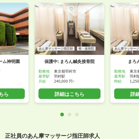
あん摩マッサージ指圧師
整・接骨院
あん摩マッサー
ーム神明園
保護中: まろん鍼灸接骨院
まろ
市
勤務地
東京都羽村市
勤務地
東京
最寄駅
羽村駅
最寄駅
羽村
月給
240,000 円~
時給
1,25
ちら
詳細はこちら
詳
正社員のあん摩マッサージ指圧師求人