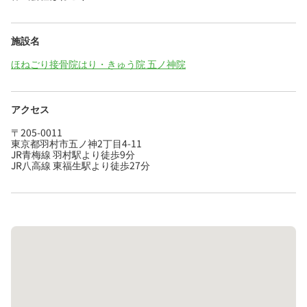
施設名
ほねごり接骨院はり・きゅう院 五ノ神院
アクセス
〒205-0011
東京都羽村市五ノ神2丁目4-11
JR青梅線 羽村駅より徒歩9分
JR八高線 東福生駅より徒歩27分