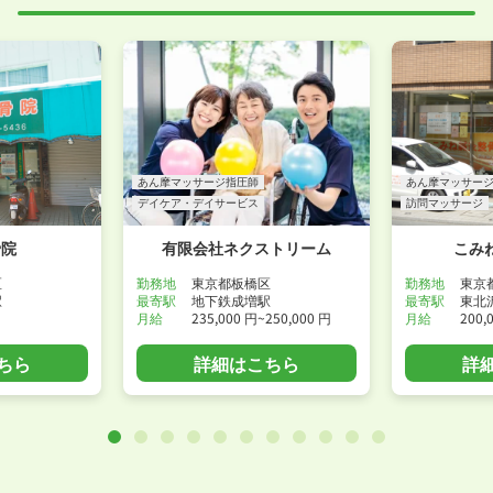
あん摩マッサージ指圧師
あん摩マッサー
デイケア・デイサービス
訪問マッサージ
骨院
有限会社ネクストリーム
こみ
区
勤務地
東京都板橋区
勤務地
東京
駅
最寄駅
地下鉄成増駅
最寄駅
東北
月給
235,000 円~250,000 円
月給
200,
ちら
詳細はこちら
詳