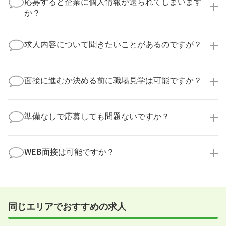
応募すると企業に個人情報が送られてしまいます
の多くは、複数応募して自分に合った職場を選ばれて
か？
います。
医療キャリアナビからご応募いただいた場合、直接企
業様に個人情報が送られることはありません！
求人内容について聞きたいことがあるのですが？
より詳細な求人情報をご確認いただいた上で、転職希
望時期に合わせてキャリアパートナーから応募企業様
求人票だけでは分からない詳細な情報について、確認
へ連絡をいたします。
してお答えいたします。
面接に進むか決める前に職場見学は可能ですか？
勤務体制や職場の雰囲気、研修制度など、どんな小さ
なことでも構いません。納得してから選考に進んでい
もちろんです！多くの医療機関では事前の職場見学を
ただけるよう、しっかりサポートさせていただきま
積極的に受け入れています。実際の職場環境や働く人
準備なしで応募しても問題ないですか？
す！
の様子を見ることで、より安心してご判断いただけま
求人内容について問い合わせる
す。
全く問題ございません！履歴書の書き方から面接対策
職場見学の日程調整もキャリアパートナーにお任せく
まで、一からサポートいたします。「転職を考え始め
WEB面接は可能ですか？
ださい！
たばかり」「何から始めればいいか分からない」とい
職場見学を希望する
う方の応募も大歓迎です！
実際に職場の雰囲気を知るために対面での面接をおす
すめしていますが、企業様によってはWEB面接を導入
しているところもあります。
同じエリアでおすすめの求人
事前に確認することは可能ですので、お気軽にお申し
付けください！
WEB面接可能か確認する