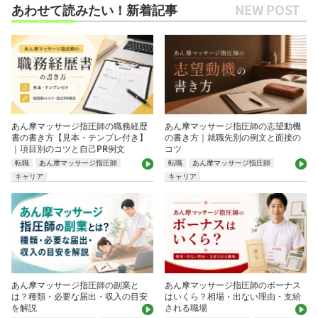
あわせて読みたい！新着記事
あん摩マッサージ指圧師の職務経歴
あん摩マッサージ指圧師の志望動機
書の書き方【見本・テンプレ付き】
の書き方｜就職先別の例文と面接の
｜項目別のコツと自己PR例文
コツ
転職
あん摩マッサージ指圧師
転職
あん摩マッサージ指圧師
キャリア
キャリア
あん摩マッサージ指圧師の副業と
あん摩マッサージ指圧師のボーナス
は？種類・必要な届出・収入の目安
はいくら？相場・出ない理由・支給
を解説
される職場