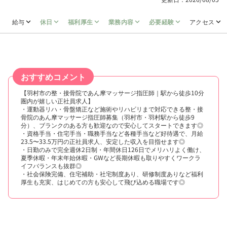
給与
休日
福利厚生
業務内容
必要経験
アクセス
おすすめコメント
【羽村市の整・接骨院であん摩マッサージ指圧師｜駅から徒歩10分
圏内が嬉しい正社員求人】
・運動器リハ・骨盤矯正など施術やリハビリまで対応できる整・接
骨院のあん摩マッサージ指圧師募集（羽村市・羽村駅から徒歩9
分）、ブランクのある方も歓迎なので安心してスタートできます◎
・資格手当・住宅手当・職務手当など各種手当など好待遇で、月給
23.5〜33.5万円の正社員求人、安定した収入を目指せます◎
・日勤のみで完全週休2日制・年間休日126日でメリハリよく働け、
夏季休暇・年末年始休暇・GWなど長期休暇も取りやすくワークラ
イフバランスも抜群◎
・社会保険完備、住宅補助・社宅制度あり、研修制度ありなど福利
厚生も充実、はじめての方も安心して飛び込める職場です◎