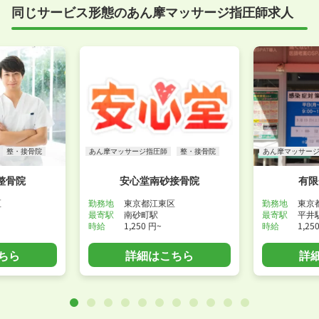
同じサービス形態のあん摩マッサージ指圧師求人
整・接骨院
あん摩マッサージ指圧師
整・接骨院
あん摩マッサー
整骨院
安心堂南砂接骨院
有限
区
勤務地
東京都江東区
勤務地
東京
最寄駅
南砂町駅
最寄駅
平井
時給
1,250 円~
時給
1,25
ちら
詳細はこちら
詳