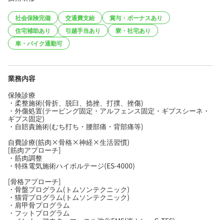
社会保険完備
交通費支給
賞与・ボーナスあり
住宅補助あり
引越手当あり
寮・社宅あり
車・バイク通勤可
業務内容
保険診療
・柔整施術(骨折、脱臼、捻挫、打撲、挫傷)
・外傷処置(テーピング固定・アルフェンス固定・ギプスシーネ・
ギプス固定)
・自賠責施術(むち打ち・腰部痛・背部痛等)
自費診療(筋肉×骨格×神経×生活習慣)
[筋肉アプローチ]
・筋肉調整
・特殊電気施術ハイボルテージ(ES-4000)
[骨格アプローチ]
・骨盤プログラム(トムソンテクニック)
・猫背プログラム(トムソンテクニック)
・肩甲骨プログラム
・フットプログラム