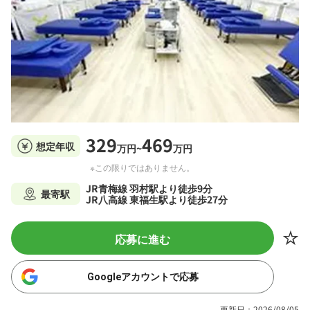
329
469
想定年収
万円~
万円
※この限りではありません。
JR青梅線 羽村駅より徒歩9分
最寄駅
JR八高線 東福生駅より徒歩27分
応募に進む
Googleアカウントで応募
更新日：2026/08/05