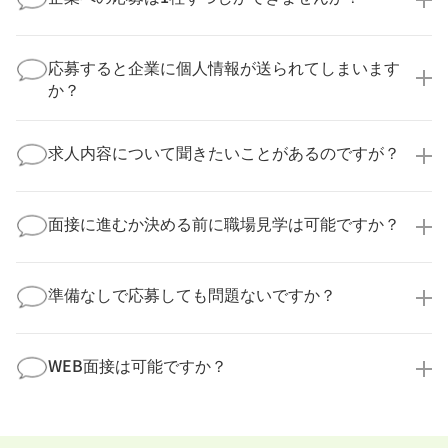
いいえ、複数の企業様に同時にご応募いただけます。
実際に医療キャリアナビを利用して転職に成功した方
応募すると企業に個人情報が送られてしまいます
の多くは、複数応募して自分に合った職場を選ばれて
か？
います。
医療キャリアナビからご応募いただいた場合、直接企
業様に個人情報が送られることはありません！
求人内容について聞きたいことがあるのですが？
より詳細な求人情報をご確認いただいた上で、転職希
望時期に合わせてキャリアパートナーから応募企業様
求人票だけでは分からない詳細な情報について、確認
へ連絡をいたします。
してお答えいたします。
面接に進むか決める前に職場見学は可能ですか？
勤務体制や職場の雰囲気、研修制度など、どんな小さ
なことでも構いません。納得してから選考に進んでい
もちろんです！多くの医療機関では事前の職場見学を
ただけるよう、しっかりサポートさせていただきま
積極的に受け入れています。実際の職場環境や働く人
準備なしで応募しても問題ないですか？
す！
の様子を見ることで、より安心してご判断いただけま
求人内容について問い合わせる
す。
全く問題ございません！履歴書の書き方から面接対策
職場見学の日程調整もキャリアパートナーにお任せく
まで、一からサポートいたします。「転職を考え始め
WEB面接は可能ですか？
ださい！
たばかり」「何から始めればいいか分からない」とい
職場見学を希望する
う方の応募も大歓迎です！
実際に職場の雰囲気を知るために対面での面接をおす
すめしていますが、企業様によってはWEB面接を導入