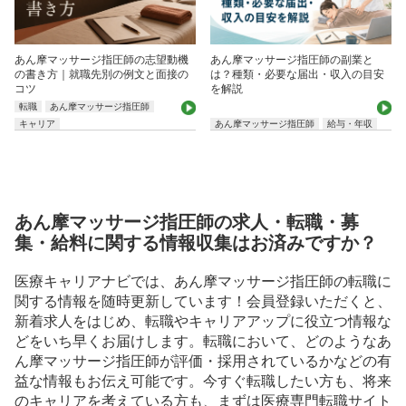
あん摩マッサージ指圧師の志望動機
あん摩マッサージ指圧師の副業と
の書き方｜就職先別の例文と面接の
は？種類・必要な届出・収入の目安
コツ
を解説
転職
あん摩マッサージ指圧師
キャリア
あん摩マッサージ指圧師
給与・年収
あん摩マッサージ指圧師の求人・転職・募
集・給料に関する情報収集はお済みですか？
医療キャリアナビでは、あん摩マッサージ指圧師の転職に
関する情報を随時更新しています！会員登録いただくと、
新着求人をはじめ、転職やキャリアアップに役立つ情報な
どをいち早くお届けします。転職において、どのようなあ
ん摩マッサージ指圧師が評価・採用されているかなどの有
益な情報もお伝え可能です。今すぐ転職したい方も、将来
のキャリアを考えている方も、まずは医療専門転職サイト