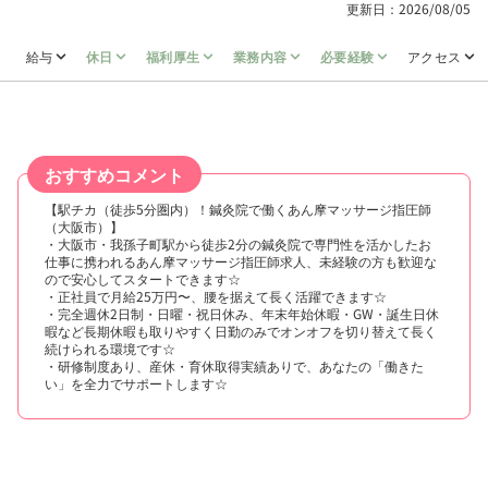
更新日：2026/08/05
給与
休日
福利厚生
業務内容
必要経験
アクセス
おすすめコメント
【駅チカ（徒歩5分圏内）！鍼灸院で働くあん摩マッサージ指圧師
（大阪市）】
・大阪市・我孫子町駅から徒歩2分の鍼灸院で専門性を活かしたお
仕事に携われるあん摩マッサージ指圧師求人、未経験の方も歓迎な
ので安心してスタートできます☆
・正社員で月給25万円〜、腰を据えて長く活躍できます☆
・完全週休2日制・日曜・祝日休み、年末年始休暇・GW・誕生日休
暇など長期休暇も取りやすく日勤のみでオンオフを切り替えて長く
続けられる環境です☆
・研修制度あり、産休・育休取得実績ありで、あなたの「働きた
い」を全力でサポートします☆