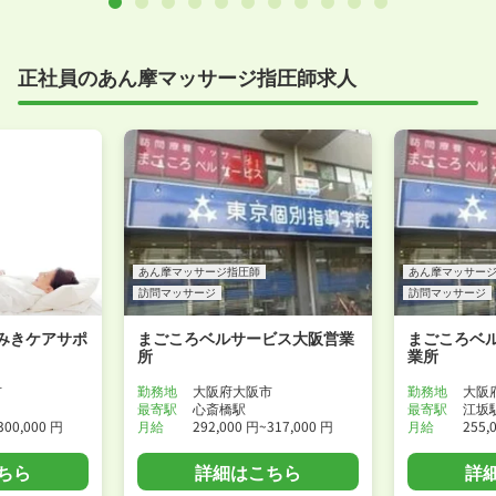
正社員のあん摩マッサージ指圧師求人
あん摩マッサージ指圧師
あん摩マッサー
訪問マッサージ
訪問マッサージ
みきケアサポ
まごころベルサービス大阪営業
まごころベ
所
業所
市
勤務地
大阪府大阪市
勤務地
大阪
最寄駅
心斎橋駅
最寄駅
江坂
300,000 円
月給
292,000 円~317,000 円
月給
255,
ちら
詳細はこちら
詳