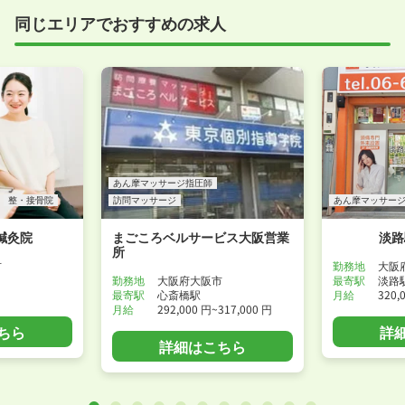
しているところもあります。
同じエリアでおすすめの求人
事前に確認することは可能ですので、お気軽にお申し
付けください！
WEB面接可能か確認する
あん摩マッサージ指圧師
整・接骨院
訪問マッサージ
あん摩マッサー
鍼灸院
まごころベルサービス大阪営業
淡路
所
市
勤務地
大阪
勤務地
大阪府大阪市
最寄駅
淡路
最寄駅
心斎橋駅
月給
320,
月給
292,000 円~317,000 円
ちら
詳
詳細はこちら