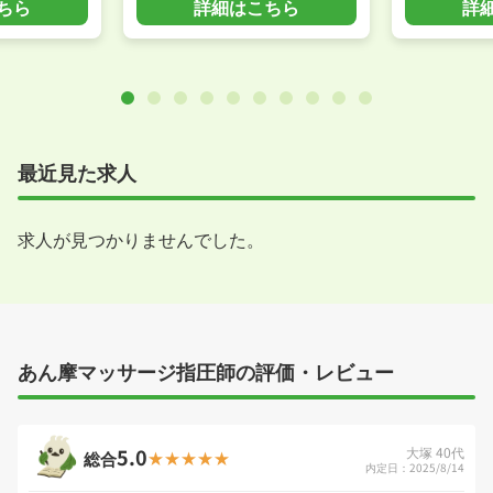
ちら
詳細はこちら
詳
最近見た求人
求人が見つかりませんでした。
あん摩マッサージ指圧師の評価・レビュー
5.0
大塚 40代
総合
内定日：2025/8/14