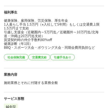
福利厚生
健康保険、雇用保険、労災保険、厚生年金
1人暮らし手当 1.5万円（※入社して5年間）もしくは交通費上限
1.5万円まで支給
引越し支援金（近畿圏内～5万円迄／近畿圏外～10万円迄/北海
道・沖縄は20万円迄支給）
賃貸契約時の仲介手数料80%off
健康診断（年1回）
BBQ・スポーツ大会・ボウリング大会・同期会費用負担など
社会保険完備
交通費支給
引越手当あり
業務内容
施術業務とそれに付随する業務全般
サービス形態
鍼灸院