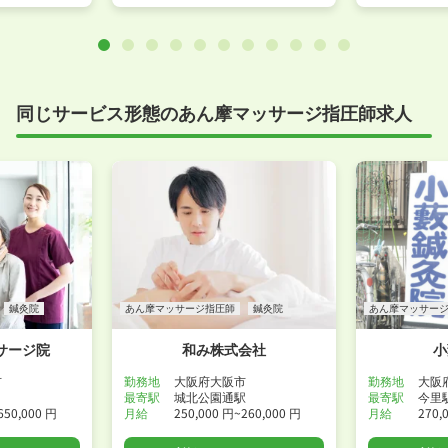
同じサービス形態のあん摩マッサージ指圧師求人
鍼灸院
あん摩マッサージ指圧師
鍼灸院
あん摩マッサー
サージ院
和み株式会社
小
市
勤務地
大阪府大阪市
勤務地
大阪
最寄駅
城北公園通駅
最寄駅
今里
650,000 円
月給
250,000 円~260,000 円
月給
270,