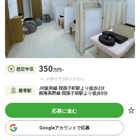
350
想定年収
万円~
※この限りではありません。
JR阪和線 我孫子町駅より徒歩2分
最寄駅
南海高野線 我孫子前駅より徒歩9分
応募に進む
Googleアカウントで応募