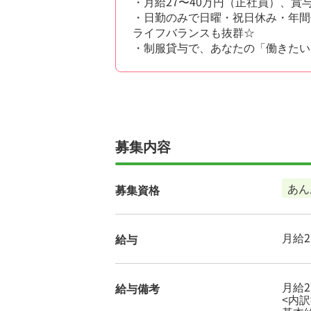
・月給27〜40万円（正社員）、
・日勤のみで日曜・祝日休み・年間
ライフバランスも抜群☆
・制服貸与で、あなたの「働きたい
募集内容
あん
募集資格
月給27
給与
月給27
給与備考
<内訳