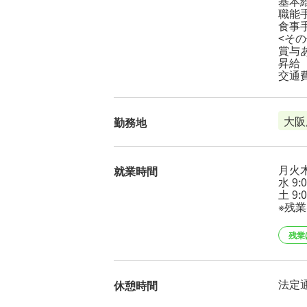
基本給2
職能手
食事手
<その
賞与
昇給
交通
大阪
勤務地
月火木金
就業時間
水 9:
土 9:
※残
残業
法定
休憩時間