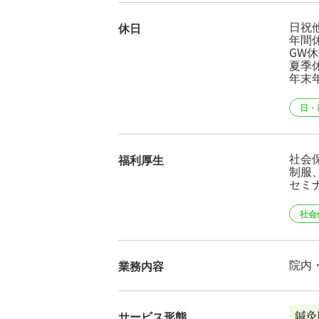
日祝
休日
年間休
GW
夏季
年末
日・
社会保
福利厚生
制服
セミ
社会
院内
業務内容
鍼灸
サービス形態