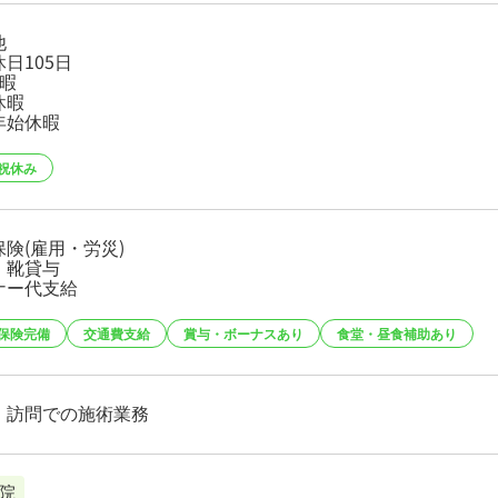
他
日105日
休暇
休暇
年始休暇
祝休み
険(雇用・労災)
、靴貸与
ナー代支給
保険完備
交通費支給
賞与・ボーナスあり
食堂・昼食補助あり
・訪問での施術業務
院