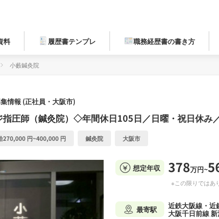
資料
履歴書テンプレ
職務経歴書の書き方
小藪鍼灸院
情報 (正社員・大阪市)
指圧師（鍼灸院）◇年間休日105日／日曜・祝日休み
270,000 円~400,000 円
鍼灸院
大阪市
378
5
想定年収
万円~
※この限りではあ
近鉄大阪線・近
最寄駅
大阪千日前線 新