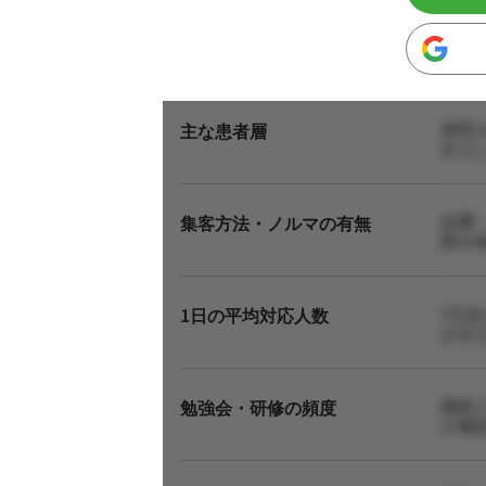
来院
主な患者層
伝え
自費
集客方法・ノルマの有無
態を
1日
1日の平均対応人数
お伝
施術
勉強会・研修の頻度
が施