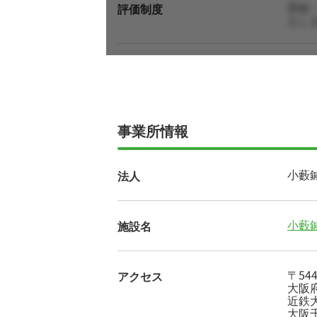
昇給
評価制度
えし
事業所情報
小藪
法人
小藪
施設名
〒544
アクセス
大阪府
近鉄
大阪