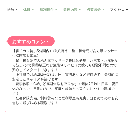
給与
休日
福利厚生
業務内容
必要経験
アクセス
おすすめコメント
【駅チカ（徒歩5分圏内）◎ 八尾市・整・接骨院であん摩マッサー
ジ指圧師を募集】
・整・接骨院でのあん摩マッサージ指圧師募集、八尾市・八尾駅か
ら徒歩2分で骨盤矯正など施術やリハビリに携わり経験不問なので
安心してスタートできます！
・正社員で月給26.5〜27.5万円、賞与ありなど好待遇で、長期的に
安定したキャリアを築けます！
・夏季休暇・GWなど長期休暇も取りやすく週休2日制・日曜・祝日
休みなので、日勤のみでご家庭や趣味との両立もしやすい職場で
す！
・社会保険完備、制服貸与など福利厚生も充実、はじめての方も安
心して飛び込める職場です！