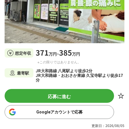
371
385
想定年収
万円~
万円
※この限りではありません。
JR大和路線 八尾駅より徒歩2分
最寄駅
JR大和路線・おおさか東線 久宝寺駅より徒歩17
分
応募に進む
Googleアカウントで応募
更新日：2026/08/05