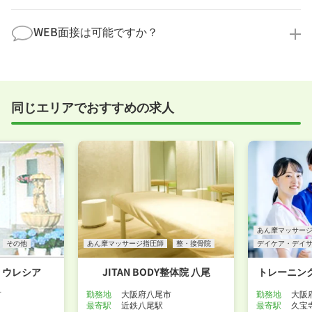
す。
全く問題ございません！履歴書の書き方から面接対策
職場見学の日程調整もキャリアパートナーにお任せく
まで、一からサポートいたします。「転職を考え始め
WEB面接は可能ですか？
ださい！
たばかり」「何から始めればいいか分からない」とい
職場見学を希望する
う方の応募も大歓迎です！
実際に職場の雰囲気を知るために対面での面接をおす
すめしていますが、企業様によってはWEB面接を導入
しているところもあります。
同じエリアでおすすめの求人
事前に確認することは可能ですので、お気軽にお申し
付けください！
WEB面接可能か確認する
あん摩マッサー
その他
あん摩マッサージ指圧師
整・接骨院
デイケア・デイ
 ウレシア
JITAN BODY整体院 八尾
トレーニン
市
勤務地
大阪府八尾市
勤務地
大阪
最寄駅
近鉄八尾駅
最寄駅
久宝