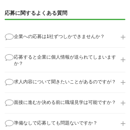
応募に関するよくある質問
企業への応募は1社ずつしかできませんか？
いいえ、複数の企業様に同時にご応募いただけます。
実際に医療キャリアナビを利用して転職に成功した方
応募すると企業に個人情報が送られてしまいます
の多くは、複数応募して自分に合った職場を選ばれて
か？
います。
医療キャリアナビからご応募いただいた場合、直接企
業様に個人情報が送られることはありません！
求人内容について聞きたいことがあるのですが？
より詳細な求人情報をご確認いただいた上で、転職希
望時期に合わせてキャリアパートナーから応募企業様
求人票だけでは分からない詳細な情報について、確認
へ連絡をいたします。
してお答えいたします。
面接に進むか決める前に職場見学は可能ですか？
勤務体制や職場の雰囲気、研修制度など、どんな小さ
なことでも構いません。納得してから選考に進んでい
もちろんです！多くの医療機関では事前の職場見学を
ただけるよう、しっかりサポートさせていただきま
積極的に受け入れています。実際の職場環境や働く人
準備なしで応募しても問題ないですか？
す！
の様子を見ることで、より安心してご判断いただけま
求人内容について問い合わせる