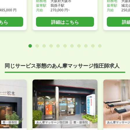
市
勤務地
大阪府大阪市
勤務地
大阪
最寄駅
我孫子駅
最寄駅
城北
485,000 円
月給
270,000 円~
月給
250,
ちら
詳細はこちら
詳
同じサービス形態のあん摩マッサージ指圧師求人
整・接骨院
あん摩マッサージ指圧師
整・接骨院
あん摩マッサー