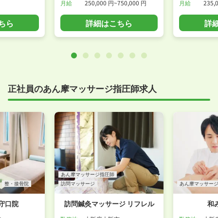
月給
250,000 円~750,000 円
月給
235,
ちら
詳細はこちら
詳
正社員のあん摩マッサージ指圧師求人
あん摩マッサージ指圧師
整・接骨院
訪問マッサージ
あん摩マッサー
守口院
訪問鍼灸マッサージ リフレル
和