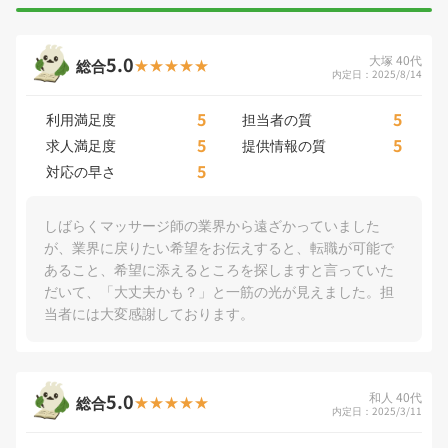
5.0
大塚 40代
総合
内定日：2025/8/14
5
5
利用満足度
担当者の質
5
5
求人満足度
提供情報の質
5
対応の早さ
しばらくマッサージ師の業界から遠ざかっていました
が、業界に戻りたい希望をお伝えすると、転職が可能で
あること、希望に添えるところを探しますと言っていた
だいて、「大丈夫かも？」と一筋の光が見えました。担
当者には大変感謝しております。
5.0
和人 40代
総合
内定日：2025/3/11