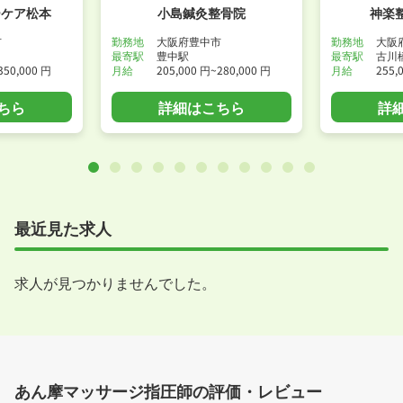
ーケア松本
小島鍼灸整骨院
神楽
市
勤務地
大阪府豊中市
勤務地
大阪
最寄駅
豊中駅
最寄駅
古川
350,000 円
月給
205,000 円~280,000 円
月給
255,
ちら
詳細はこちら
詳
最近見た求人
求人が見つかりませんでした。
あん摩マッサージ指圧師の評価・レビュー