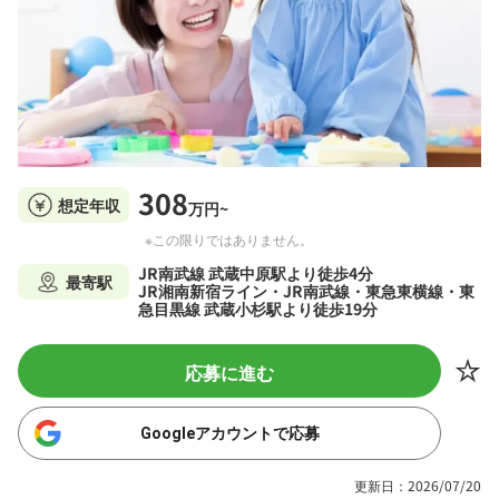
308
想定年収
万円~
※この限りではありません。
JR南武線 武蔵中原駅より徒歩4分
最寄駅
JR湘南新宿ライン・JR南武線・東急東横線・東
急目黒線 武蔵小杉駅より徒歩19分
応募に進む
Googleアカウントで応募
更新日：2026/07/20