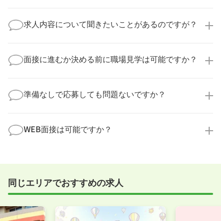
医療キャリアナビからご応募いただいた場合、直接企
業様に個人情報が送られることはありません！
求人内容について聞きたいことがあるのですが？
より詳細な求人情報をご確認いただいた上で、転職希
望時期に合わせてキャリアパートナーから応募企業様
求人票だけでは分からない詳細な情報について、確認
へ連絡をいたします。
してお答えいたします。
面接に進むか決める前に職場見学は可能ですか？
勤務体制や職場の雰囲気、研修制度など、どんな小さ
なことでも構いません。納得してから選考に進んでい
もちろんです！多くの医療機関では事前の職場見学を
ただけるよう、しっかりサポートさせていただきま
積極的に受け入れています。実際の職場環境や働く人
準備なしで応募しても問題ないですか？
す！
の様子を見ることで、より安心してご判断いただけま
求人内容について問い合わせる
す。
全く問題ございません！履歴書の書き方から面接対策
職場見学の日程調整もキャリアパートナーにお任せく
まで、一からサポートいたします。「転職を考え始め
WEB面接は可能ですか？
ださい！
たばかり」「何から始めればいいか分からない」とい
職場見学を希望する
う方の応募も大歓迎です！
実際に職場の雰囲気を知るために対面での面接をおす
すめしていますが、企業様によってはWEB面接を導入
しているところもあります。
同じエリアでおすすめの求人
事前に確認することは可能ですので、お気軽にお申し
付けください！
WEB面接可能か確認する