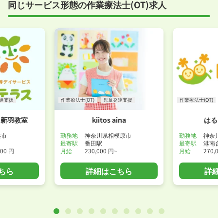
同じサービス形態の作業療法士(OT)求人
達支援
作業療法士(OT)
児童発達支援
作業療法士(OT)
ス新羽教室
kiitos aina
はる
浜市
勤務地
神奈川県相模原市
勤務地
神奈
最寄駅
番田駅
最寄駅
港南
800 円
月給
230,000 円~
月給
270,
ちら
詳細はこちら
詳