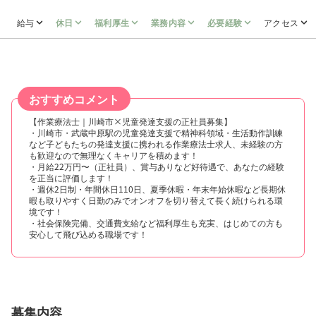
給与
休日
福利厚生
業務内容
必要経験
アクセス
おすすめコメント
【作業療法士｜川崎市×児童発達支援の正社員募集】
・川崎市・武蔵中原駅の児童発達支援で精神科領域・生活動作訓練
など子どもたちの発達支援に携われる作業療法士求人、未経験の方
も歓迎なので無理なくキャリアを積めます！
・月給22万円〜（正社員）、賞与ありなど好待遇で、あなたの経験
を正当に評価します！
・週休2日制・年間休日110日、夏季休暇・年末年始休暇など長期休
暇も取りやすく日勤のみでオンオフを切り替えて長く続けられる環
境です！
・社会保険完備、交通費支給など福利厚生も充実、はじめての方も
安心して飛び込める職場です！
募集内容