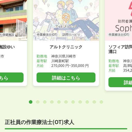
人保健施設
作業療法士(OT)
訪問リハビリ
作業療法士(OT)
施設ゆい
アルトクリニック
ソフィア訪
溝口
崎市
勤務地
神奈川県川崎市
最寄駅
川崎新町駅
勤務地
神奈
月給
270,000 円~350,000 円
最寄駅
高津
月給
354,
ちら
詳細はこちら
詳
正社員の作業療法士(OT)求人