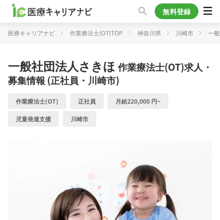
無料登録
医療キャリアナビ
作業療法士(OT)TOP
神奈川県
川崎市
一般
一般社団法人さきほ
作業療法士(OT)求人・
募集情報 (正社員・川崎市)
作業療法士(OT)
正社員
月給220,000 円~
児童発達支援
川崎市