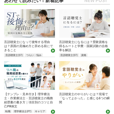
言語聴覚士になって後悔する理由
言語聴覚士になるには？受験資格を
は？原因の見極め方と辞める前にで
得るルートと学費・国家試験の合格
きること
率を解説
言語聴覚士(ST)
つらい・悩み
言語聴覚士(ST)
資格
【テンプレ・見本付き】理学療法
言語聴覚士のやりがいとは？現場で
士・作業療法士・言語聴覚士の職務
「なってよかった」と感じる6つの瞬
経歴書の書き方｜項目別のコツと自
間
己PR例文
転職
理学療法士(PT)
キャリア