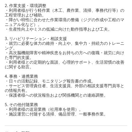
2. 作業支援・環境調整
・利用者様が行う軽作業（木工、農作業、清掃、事務代行等）の
工程管理および補助。
・障がい特性に合わせた作業環境の整備（ジグの作成や工程のマ
ニュアル化など）。
・生産性向上やミスの低減に向けた動作指導および工夫。
3. リハビリテーション・相談支援
・就労に必要な体力の維持・向上や、集中力・持続力のトレーニ
ング。
・高次脳機能障害や精神疾患をお持ちの方への復職・就労に向け
た専門的支援。
・利用者様との定期的な面談、心理的サポート、生活習慣の改善
に関する助言。
4. 事務・連携業務
・日々の活動記録、モニタリング報告書の作成。
・サービス管理責任者、生活支援員、外部の相談支援専門員等と
の情報共有。
・保護者様への状況報告および関係機関との連絡調整。
5. その他付随業務
・利用者様の送迎業務（社用車を使用）。
・施設運営に付随する清掃、備品管理、一般事務作業。