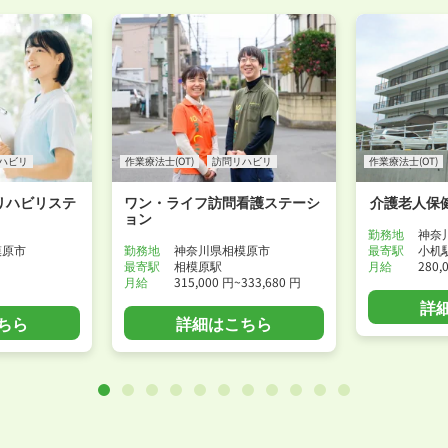
ハビリ
作業療法士(OT)
訪問リハビリ
作業療法士(OT)
リハビリステ
ワン・ライフ訪問看護ステーシ
介護老人保
ョン
勤務地
神奈
模原市
勤務地
神奈川県相模原市
最寄駅
小机
最寄駅
相模原駅
月給
280,
月給
315,000 円~333,680 円
詳
ちら
詳細はこちら