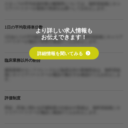
スタッフの平均在籍年数や離職率については、無料登録後にキャ
リアパートナーが最新の実績をお調べしてお伝えします。
1日の平均取得単位数
より詳しい求人情報も
お伝えできます！
1日あたりの平均取得単位数や担当人数は、無料登録後にキャリア
パートナーが施設の実態を確認のうえお伝えします。
詳細情報を聞いてみる
臨床業務以外の割合
書類業務やカンファレンスなど臨床以外の業務割合は、無料登録
後にキャリアパートナーが施設の働き方を確認のうえお伝えしま
す。
評価制度
昇給・昇進に関わる評価制度の仕組みや実績は、無料登録後にキ
ャリアパートナーが施設に確認のうえお伝えします。