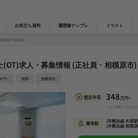
お役立ち資料
履歴書テンプレ
イラスト
相模原中央病院
(OT)求人・募集情報 (正社員・相模原市)
0 円~
病院
相模原市
348
想定年収
万円~
※この限りではあ
JR横浜線 矢部
最寄駅
JR横浜線 相模