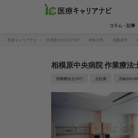
コラム・記事
医療キャリアナビ
作業療法士(OT)TOP
神奈川県
相模原市
相模原中央病院
作業療法士
作業療法士(OT)
正社員
月給249,00