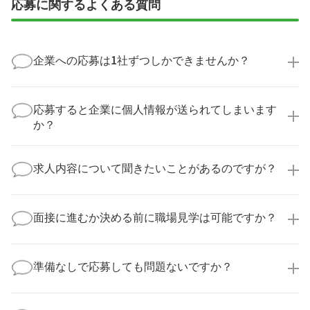
応募に関するよくある質問
企業への応募は1社ずつしかできませんか？
いいえ、複数の企業様に同時にご応募いただけます。
実際に医療キャリアナビを利用して転職に成功した方
応募すると企業に個人情報が送られてしまいます
の多くは、複数応募して自分に合った職場を選ばれて
か？
います。
医療キャリアナビからご応募いただいた場合、直接企
業様に個人情報が送られることはありません！
求人内容について聞きたいことがあるのですが？
より詳細な求人情報をご確認いただいた上で、転職希
望時期に合わせてキャリアパートナーから応募企業様
求人票だけでは分からない詳細な情報について、確認
へ連絡をいたします。
してお答えいたします。
面接に進むか決める前に職場見学は可能ですか？
勤務体制や職場の雰囲気、研修制度など、どんな小さ
なことでも構いません。納得してから選考に進んでい
もちろんです！多くの医療機関では事前の職場見学を
ただけるよう、しっかりサポートさせていただきま
積極的に受け入れています。実際の職場環境や働く人
準備なしで応募しても問題ないですか？
す！
の様子を見ることで、より安心してご判断いただけま
求人内容について問い合わせる
す。
全く問題ございません！履歴書の書き方から面接対策
職場見学の日程調整もキャリアパートナーにお任せく