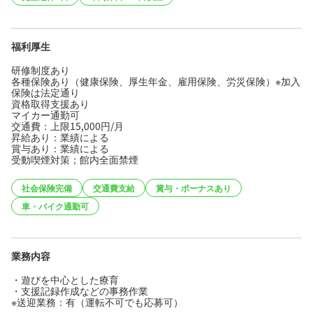
福利厚生
研修制度あり
各種保険あり（健康保険、厚生年金、雇用保険、労災保険）※加入
保険は法定通り
資格取得支援あり
マイカー通勤可
交通費：上限15,000円/月
昇給あり：業績による
賞与あり：業績による
受動喫煙対策；館内全面禁煙
社会保険完備
交通費支給
賞与・ボーナスあり
車・バイク通勤可
業務内容
・遊びを中心とした療育
・支援記録作成などの事務作業
※送迎業務：有（運転不可でも応募可）