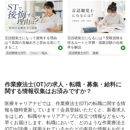
言語聴覚士になって後悔する理由
言語聴覚士になるには？受験資格を
は？原因の見極め方と辞める前にで
得るルートと学費・国家試験の合格
きること
率を解説
言語聴覚士(ST)
つらい・悩み
言語聴覚士(ST)
資格
作業療法士(OT)の求人・転職・募集・給料に
関する情報収集はお済みですか？
医療キャリアナビでは、作業療法士(OT)の転職に関する情
報を随時更新しています！会員登録いただくと、新着求人
をはじめ、転職やキャリアアップに役立つ情報などをいち
早くお届けします。転職において、どのような作業療法士
(OT)が評価・採用されているかなどの有益な情報もお伝え