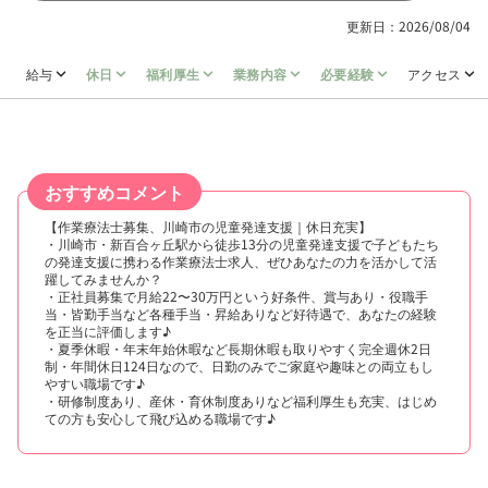
更新日：2026/08/04
給与
休日
福利厚生
業務内容
必要経験
アクセス
おすすめコメント
【作業療法士募集、川崎市の児童発達支援｜休日充実】
・川崎市・新百合ヶ丘駅から徒歩13分の児童発達支援で子どもたち
の発達支援に携わる作業療法士求人、ぜひあなたの力を活かして活
躍してみませんか？
・正社員募集で月給22〜30万円という好条件、賞与あり・役職手
当・皆勤手当など各種手当・昇給ありなど好待遇で、あなたの経験
を正当に評価します♪
・夏季休暇・年末年始休暇など長期休暇も取りやすく完全週休2日
制・年間休日124日なので、日勤のみでご家庭や趣味との両立もし
やすい職場です♪
・研修制度あり、産休・育休制度ありなど福利厚生も充実、はじめ
ての方も安心して飛び込める職場です♪