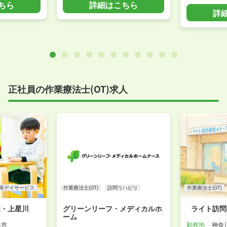
ちら
詳細はこちら
詳
正社員の作業療法士(OT)求人
等デイサービス
作業療法士(OT)
訪問リハビリ
作業療法士(OT)
森・上星川
グリーンリーフ・メディカルホ
ライト訪問
ーム
浜市
勤務地
神奈