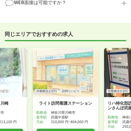
まで、一からサポートいたします。「転職を考え始め
WEB面接は可能ですか？
ださい！
たばかり」「何から始めればいいか分からない」とい
職場見学を希望する
う方の応募も大歓迎です！
実際に職場の雰囲気を知るために対面での面接をおす
すめしていますが、企業様によってはWEB面接を導入
しているところもあります。
同じエリアでおすすめの求人
事前に確認することは可能ですので、お気軽にお申し
付けください！
WEB面接可能か確認する
ハビリ
作業療法士(OT)
訪問リハビリ
作業療法士(OT)
う川崎
ライト訪問看護ステーション
リハ特化型
ンさんぽ武
崎市
勤務地
神奈川県川崎市
最寄駅
武蔵中原駅
勤務地
神奈
213,100 円
月給
310,000 円~404,000 円
最寄駅
武蔵
月給
250,