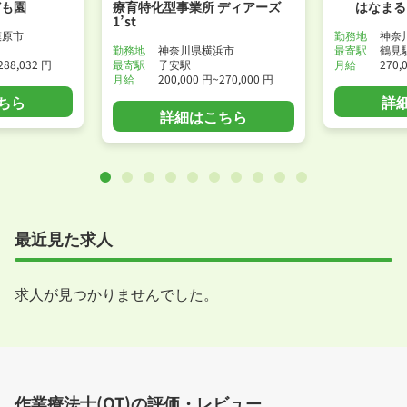
ども園
療育特化型事業所 ディアーズ
はなまる
1’st
模原市
勤務地
神奈
勤務地
神奈川県横浜市
最寄駅
鶴見
288,032 円
最寄駅
子安駅
月給
270,
月給
200,000 円~270,000 円
ちら
詳
詳細はこちら
最近見た求人
求人が見つかりませんでした。
作業療法士(OT)の評価・レビュー