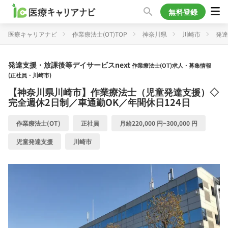
無料登録
医療キャリアナビ
作業療法士(OT)TOP
神奈川県
川崎市
発達
発達支援・放課後等デイサービスnext
作業療法士(OT)求人・募集情報
(正社員・川崎市)
【神奈川県川崎市】作業療法士（児童発達支援）◇
完全週休2日制／車通勤OK／年間休日124日
作業療法士(OT)
正社員
月給220,000 円~300,000 円
児童発達支援
川崎市