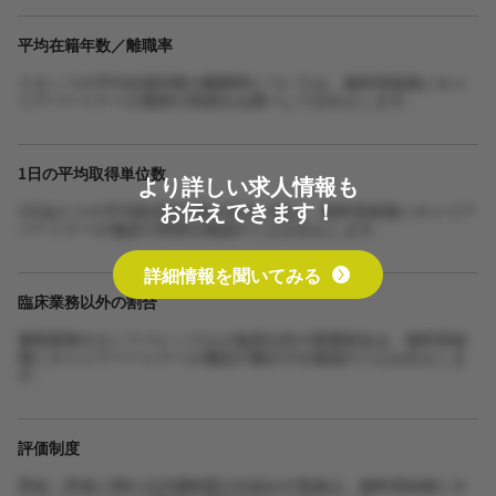
平均在籍年数／離職率
スタッフの平均在籍年数や離職率については、無料登録後にキャ
リアパートナーが最新の実績をお調べしてお伝えします。
1日の平均取得単位数
より詳しい求人情報も
お伝えできます！
1日あたりの平均取得単位数や担当人数は、無料登録後にキャリア
パートナーが施設の実態を確認のうえお伝えします。
詳細情報を聞いてみる
臨床業務以外の割合
書類業務やカンファレンスなど臨床以外の業務割合は、無料登録
後にキャリアパートナーが施設の働き方を確認のうえお伝えしま
す。
評価制度
昇給・昇進に関わる評価制度の仕組みや実績は、無料登録後にキ