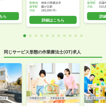
勤務地
神奈川県横浜市
最寄駅
武蔵
最寄駅
藤が丘駅
月給
310,
月給
285,000 円~
ちら
詳
詳細はこちら
同じサービス形態の作業療法士(OT)求人
達支援
作業療法士(OT)
児童発達支援
作業療法士(OT)