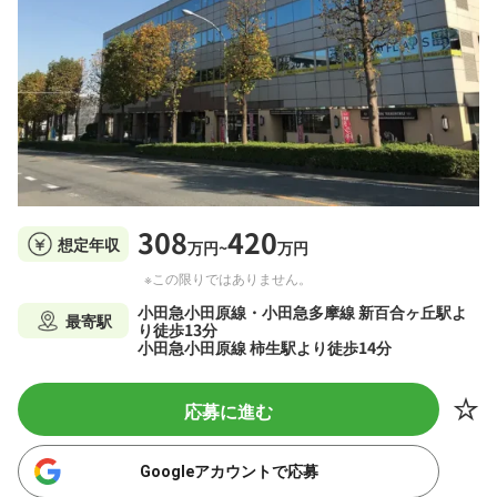
308
420
想定年収
万円~
万円
※この限りではありません。
小田急小田原線・小田急多摩線 新百合ヶ丘駅よ
最寄駅
り徒歩13分
小田急小田原線 柿生駅より徒歩14分
応募に進む
Googleアカウントで応募