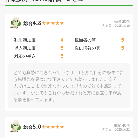
4.8
荻嶋 20代
総合
内定日：2025/8/19
4
5
利用満足度
担当者の質
5
5
求人満足度
提供情報の質
5
対応の早さ
とても真摯に向き合って下さり、1ヶ月で自分の条件に合
う転職先を見つけて下さりとても助かりました。自分一
人ではここまで出来なかったと思うのでとても感謝して
います。少しでもこれから転職される方に役立つ事があ
る事を願っています。
5.0
由紀 40代
総合
内定日：2025/5/21