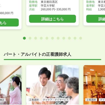
勤務地
東京都目黒区
勤務地
東京
区
最寄駅
学芸大学駅
最寄駅
学芸
月給
260,000 円~330,000 円
時給
1,90
480,000 円
詳細はこちら
詳
ちら
パート・アルバイトの正看護師求人
施設
正看護師
デイケア・デイサービス
正看護師
デイ