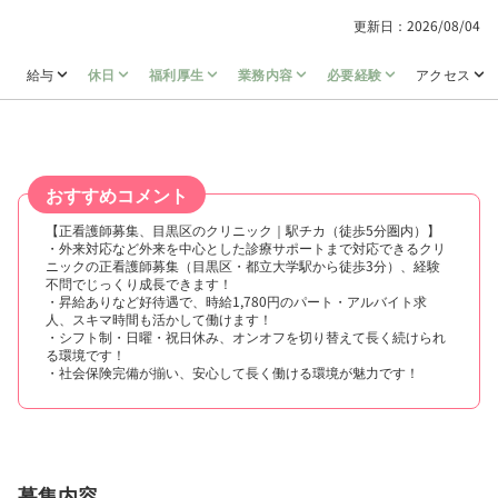
更新日：2026/08/04
給与
休日
福利厚生
業務内容
必要経験
アクセス
おすすめコメント
【正看護師募集、目黒区のクリニック｜駅チカ（徒歩5分圏内）】
・外来対応など外来を中心とした診療サポートまで対応できるクリ
ニックの正看護師募集（目黒区・都立大学駅から徒歩3分）、経験
不問でじっくり成長できます！
・昇給ありなど好待遇で、時給1,780円のパート・アルバイト求
人、スキマ時間も活かして働けます！
・シフト制・日曜・祝日休み、オンオフを切り替えて長く続けられ
る環境です！
・社会保険完備が揃い、安心して長く働ける環境が魅力です！
募集内容