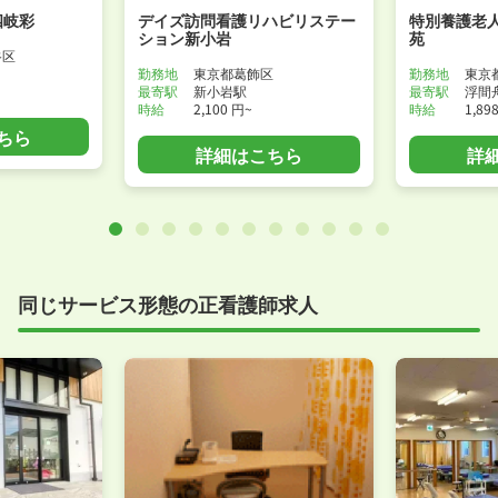
四岐彩
デイズ訪問看護リハビリステー
特別養護老
ション新小岩
苑
谷区
勤務地
東京都葛飾区
勤務地
東京
最寄駅
新小岩駅
最寄駅
浮間
時給
2,100 円~
時給
1,89
ちら
詳細はこちら
詳
同じサービス形態の正看護師求人