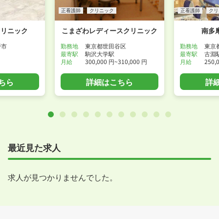
正看護師
クリニック
正看護師
クリ
クリニック
こまざわレディースクリニック
南多
野市
勤務地
東京都世田谷区
勤務地
東京
最寄駅
駒沢大学駅
最寄駅
古淵
月給
300,000 円~310,000 円
月給
250,
ちら
詳細はこちら
詳
最近見た求人
求人が見つかりませんでした。