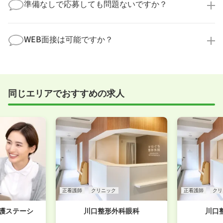
積極的に受け入れています。実際の職場環境や働く人
準備なしで応募しても問題ないですか？
す！
の様子を見ることで、より安心してご判断いただけま
求人内容について問い合わせる
す。
全く問題ございません！履歴書の書き方から面接対策
職場見学の日程調整もキャリアパートナーにお任せく
まで、一からサポートいたします。「転職を考え始め
WEB面接は可能ですか？
ださい！
たばかり」「何から始めればいいか分からない」とい
職場見学を希望する
う方の応募も大歓迎です！
実際に職場の雰囲気を知るために対面での面接をおす
すめしていますが、企業様によってはWEB面接を導入
しているところもあります。
同じエリアでおすすめの求人
事前に確認することは可能ですので、お気軽にお申し
付けください！
WEB面接可能か確認する
正看護師
クリニック
正看護師
クリ
問看護ステーシ
川口整形外科眼科
川口