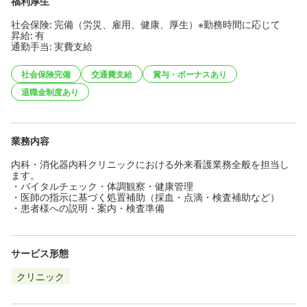
福利厚生
社会保険: 完備（労災、雇用、健康、厚生）※勤務時間に応じて
昇給: 有
通勤手当: 実費支給
社会保険完備
交通費支給
賞与・ボーナスあり
退職金制度あり
業務内容
内科・消化器内科クリニックにおける外来看護業務全般を担当し
ます。
・バイタルチェック・体調観察・健康管理
・医師の指示に基づく処置補助（採血・点滴・検査補助など）
・患者様への説明・案内・検査準備
サービス形態
クリニック