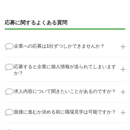
応募に関するよくある質問
企業への応募は1社ずつしかできませんか？
いいえ、複数の企業様に同時にご応募いただけます。
実際に医療キャリアナビを利用して転職に成功した方
応募すると企業に個人情報が送られてしまいます
の多くは、複数応募して自分に合った職場を選ばれて
か？
います。
医療キャリアナビからご応募いただいた場合、直接企
業様に個人情報が送られることはありません！
求人内容について聞きたいことがあるのですが？
より詳細な求人情報をご確認いただいた上で、転職希
望時期に合わせてキャリアパートナーから応募企業様
求人票だけでは分からない詳細な情報について、確認
へ連絡をいたします。
してお答えいたします。
面接に進むか決める前に職場見学は可能ですか？
勤務体制や職場の雰囲気、研修制度など、どんな小さ
なことでも構いません。納得してから選考に進んでい
もちろんです！多くの医療機関では事前の職場見学を
ただけるよう、しっかりサポートさせていただきま