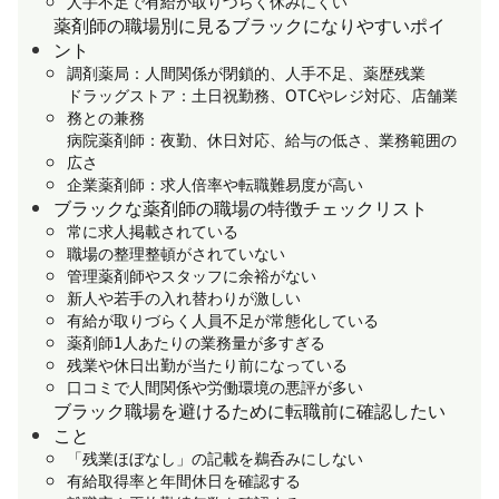
人手不足で有給が取りづらく休みにくい
薬剤師の職場別に見るブラックになりやすいポイ
ント
調剤薬局：人間関係が閉鎖的、人手不足、薬歴残業
ドラッグストア：土日祝勤務、OTCやレジ対応、店舗業
務との兼務
病院薬剤師：夜勤、休日対応、給与の低さ、業務範囲の
広さ
企業薬剤師：求人倍率や転職難易度が高い
ブラックな薬剤師の職場の特徴チェックリスト
常に求人掲載されている
職場の整理整頓がされていない
管理薬剤師やスタッフに余裕がない
新人や若手の入れ替わりが激しい
有給が取りづらく人員不足が常態化している
薬剤師1人あたりの業務量が多すぎる
残業や休日出勤が当たり前になっている
口コミで人間関係や労働環境の悪評が多い
ブラック職場を避けるために転職前に確認したい
こと
「残業ほぼなし」の記載を鵜呑みにしない
有給取得率と年間休日を確認する