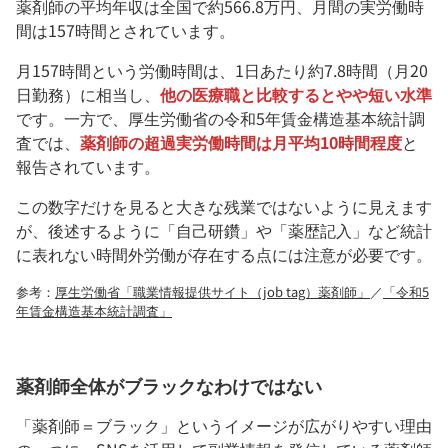
薬剤師の平均年収は全国で約566.8万円、月間の実労働時
間は157時間とされています。
月157時間という労働時間は、1日あたり約7.8時間（月20
日勤務）に相当し、
他の医療職と比較するとやや短い水準
です。一方で、厚生労働省の令和5年賃金構造基本統計調
査では、
薬剤師の超過実労働時間は月平均10時間程度
と
報告されています。
この数字だけを見ると大きな残業ではないように見えます
が、後述するように「自己研鑽」や「薬歴記入」など統計
に表れない時間外労働が存在する点には注意が必要です。
参考：
厚生労働省「職業情報提供サイト（job tag）薬剤師」
／
「令和5
年賃金構造基本統計調査」
薬剤師全体がブラックなわけではない
「薬剤師＝ブラック」というイメージが広がりやすい理由