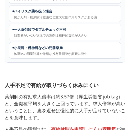
ハイリスク薬を扱う場合
抗がん剤・糖尿病治療薬など重大な副作用リスクがある薬
一人薬剤師でダブルチェック不可
監査者がいない状況での調剤は精神的負担が大きい
小児科・精神科などの門前薬局
体重比の用量計算や微細な投与量調整が頻繁に発生
人手不足で有給が取りづらく休みにくい
薬剤師の有効求人倍率は約3.57倍（厚生労働省 job tag）
と、全職種平均を大きく上回っています。求人倍率が高い
ということは、裏を返せば慢性的に人手が足りていないこ
とを意味します。
人手不足の職場では、
有給休暇を申請しにくい雰囲気
が生