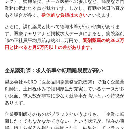
ング）、病棟業務、チーム医療への参加など、高度な専門
業務に携われる点が魅力です。しかし、夜勤や休日当直が
ある場合が多く、
身体的な負担は大きい
といえます。
さらに、調剤薬局と比べて給与水準が低い傾向がありま
す。医療キャリアナビ掲載求人データによると、病院薬剤
師の正社員平均月給は約31.1万円で、
調剤薬局の約36.2万
円と比べると月5万円以上の差があります。
企業薬剤師：求人倍率や転職難易度が高い
製薬会社やCRO（医薬品開発業務受託機関）で働く企業薬
剤師は、土日祝休みで福利厚生が充実しているケースが多
い反面、求人数が非常に少なく競争率が高いという特徴が
あります。
企業薬剤師そのものがブラックというよりも、「企業に転
職したくてもなかなかできない」という状況が、現在の職
場に留まらざるを得ない要因となり、結果としてブラック