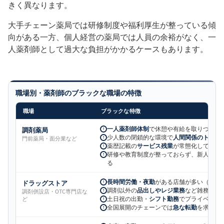
きく異なります。
大手チェーン薬局では研修制度や福利厚生が整っている傾
向がある一方、個人経営の薬局では人員の余裕がなく、一
人薬剤師として過大な負担がかかるケースもあります。
職場別・薬剤師のブラックな職場の特徴
職場
ブラックな特徴
調剤薬局
一人薬剤師体制
で休憩や有給を取りづらい
!
少人数の閉鎖的な環境で
人間関係のトラブ
門前薬局・面分業など
!
薬歴記載の
サービス残業
が常態化している
!
研修や教育制度が整っておらず、新人の
O
!
る
ドラッグストア
長時間労働・夜勤
がある店舗が多い（24時
!
調剤以外の
品出しやレジ業務
など雑務の負
調剤併設店・OTC専門店な
!
土日祝の出勤・
シフト勤務
でプライベート
ど
!
全国展開のチェーンでは
急な転勤
を求めら
!