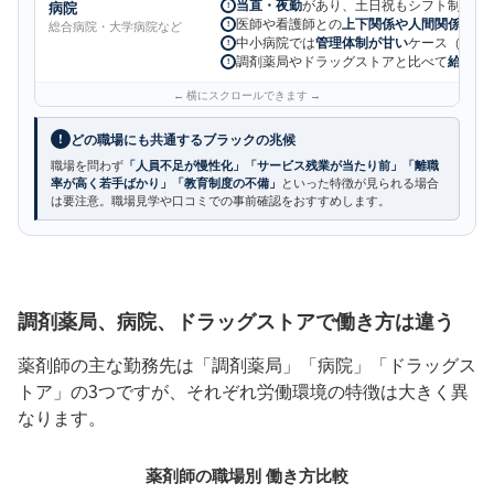
病院
当直・夜勤
があり、土日祝もシフト制で出
!
医師や看護師との
上下関係や人間関係
のス
総合病院・大学病院など
!
中小病院では
管理体制が甘い
ケース（書類
!
調剤薬局やドラッグストアと比べて
給与水
!
!
どの職場にも共通するブラックの兆候
職場を問わず
「人員不足が慢性化」「サービス残業が当たり前」「離職
率が高く若手ばかり」「教育制度の不備」
といった特徴が見られる場合
は要注意。職場見学や口コミでの事前確認をおすすめします。
調剤薬局、病院、ドラッグストアで働き方は違う
薬剤師の主な勤務先は「調剤薬局」「病院」「ドラッグス
トア」の3つですが、それぞれ労働環境の特徴は大きく異
なります。
薬剤師の職場別 働き方比較