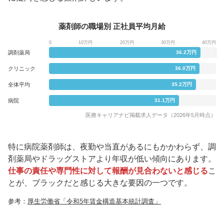
薬剤師の職場別 正社員平均月給
0
10万円
20万円
30万円
40万円
調剤薬局
36.2万円
クリニック
36.0万円
全体平均
35.2万円
病院
31.1万円
医療キャリアナビ掲載求人データ（2026年5月時点）
特に病院薬剤師は、夜勤や当直があるにもかかわらず、調
剤薬局やドラッグストアより年収が低い傾向にあります。
仕事の責任や専門性に対して報酬が見合わないと感じる
こ
とが、ブラックだと感じる大きな要因の一つです。
参考：
厚生労働省「令和5年賃金構造基本統計調査」