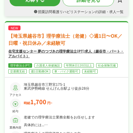
日115日でメリハリよく働け、ワークライフバ
ランスも抜群◎
団栗訪問看護リハビリステーションの詳細・求人一覧
・社会保険完備、退職金制度ありと手厚く、腰
を据えて長く活躍できる職場です◎
【埼玉県越谷市】理学療法士（老健）◇週1日〜OK／
日曜・祝日休み／未経験可
在宅支援センター 夢のつづきの理学療法士(PT)求人（越谷市・パート・
アルバイト）
理学療法士(PT)
介護老人保健施設
年間休日120日以上
社会保険完備
交通費支給
週1日勤務OK
車・バイク通勤可
未経験可
埼玉県越谷市三野宮175-1
東武伊勢崎線 せんげん台駅より徒歩28分
アクセス
1,700
時給
円~
給与
老健での理学療法士業務全般をお任せします
具体的には...
業務内容
・利用者の身体機能評価・リハビリテーション計画の作成
・リハビリテーションの実施