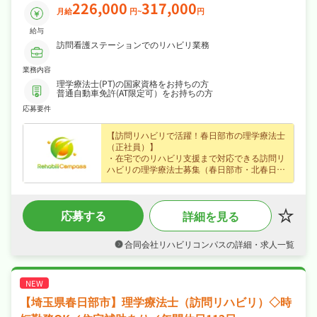
226,000
317,000
月給
円~
円
給与
訪問看護ステーションでのリハビリ業務
業務内容
理学療法士(PT)の国家資格をお持ちの方
普通自動車免許(AT限定可）をお持ちの方
応募要件
【訪問リハビリで活躍！春日部市の理学療法士
（正社員）】
・在宅でのリハビリ支援まで対応できる訪問リ
ハビリの理学療法士募集（春日部市・北春日部
駅から徒歩2分）、ブランクのある方も歓迎で
じっくり成長できます♪
・月給22.6〜31.7万円（正社員）、賞与年3ヶ
応募する
詳細を見る
月分・住宅手当・扶養手当など各種手当など好
待遇で、安定した収入を目指せます♪
・夏季休暇・年末年始休暇など長期休暇も取り
合同会社リハビリコンパスの詳細・求人一覧
やすく年間休日112日なので、日勤のみでご家
庭や趣味との両立もしやすい職場です♪
・住宅補助・社宅制度ありが揃い、安心して長
く働ける環境が魅力です♪
【埼玉県春日部市】理学療法士（訪問リハビリ）◇時