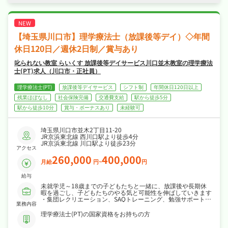
バランスも抜群☆
・社会保険完備、退職金制度ありと手厚く、腰
を据えて長く活躍できる職場です☆
【埼玉県川口市】理学療法士（放課後等デイ）◇年間
休日120日／週休2日制／賞与あり
叱られない教室 らいくす 放課後等デイサービス川口並木教室の理学療法
士(PT)求人（川口市・正社員）
理学療法士(PT)
放課後等デイサービス
シフト制
年間休日120日以上
残業ほぼなし
社会保険完備
交通費支給
駅から徒歩5分
駅から徒歩10分
賞与・ボーナスあり
未経験可
埼玉県川口市並木2丁目11-20
JR京浜東北線 西川口駅より徒歩4分
JR京浜東北線 川口駅より徒歩23分
アクセス
260,000
400,000
月給
円~
円
給与
未就学児～18歳までの子どもたちと一緒に、放課後や長期休
暇を過ごし、子どもたちのやる気と可能性を伸ばしていきます
・集団レクリエーション、SAQトレーニング、勉強サポートな
業務内容
ど
・学校や社会で必要となるソーシャルスキルの習得の支援
理学療法士(PT)の国家資格をお持ちの方
※職員1人あたり2～3人の子どもたちをみます
※送迎業務あり（応募要件運転免許証必要です）