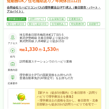
短勤務OK／住宅補助あり／年間休日112日
合同会社リハビリコンパスの理学療法士(PT)求人（春日部市・パート・
アルバイト）
理学療法士(PT)
訪問リハビリ
社会保険完備
交通費支給
駅から徒歩5分
駅から徒歩10分
住宅補助あり
時短勤務OK
未経験可
埼玉県春日部市梅田本町2丁目5-5
東武伊勢崎線 北春日部駅より徒歩2分
東武野田線 八木崎駅より徒歩15分
アクセス
1,330
1,530
時給
円~
円
給与
訪問看護ステーションでのリハビリ業務
業務内容
理学療法士(PT)の国家資格をお持ちの方
普通自動車免許(AT限定可）をお持ちの方
応募要件
【駅チカ（徒歩5分圏内）◎ 春日部市・訪問リ
ハビリで理学療法士を募集】
・理学療法士の資格を活かし、春日部市・北春
日部駅から徒歩2分の訪問リハビリで在宅での
リハビリ支援をお任せ、はじめての方も歓迎な