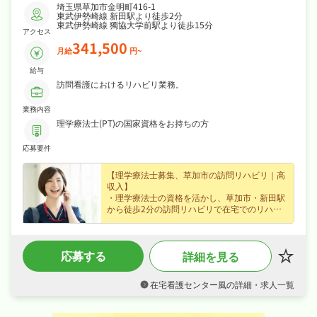
埼玉県草加市金明町416-1
東武伊勢崎線 新田駅より徒歩2分
東武伊勢崎線 獨協大学前駅より徒歩15分
アクセス
341,500
月給
円~
給与
訪問看護におけるリハビリ業務。
業務内容
理学療法士(PT)の国家資格をお持ちの方
応募要件
【理学療法士募集、草加市の訪問リハビリ｜高
収入】
・理学療法士の資格を活かし、草加市・新田駅
から徒歩2分の訪問リハビリで在宅でのリハビ
リ支援をお任せ、はじめての方も歓迎でじっく
り成長できます◎
・正社員で月給34.1万円〜、賞与年2回・資格
応募する
詳細を見る
手当・役職手当など各種手当など好待遇で、安
定した収入を目指せます◎
・日勤のみで週休2日制でメリハリよく働け、
在宅看護センター風の詳細・求人一覧
ワークライフバランスも抜群◎
・社会保険完備、退職金制度ありが揃い、安心
して長く働ける環境が魅力です◎