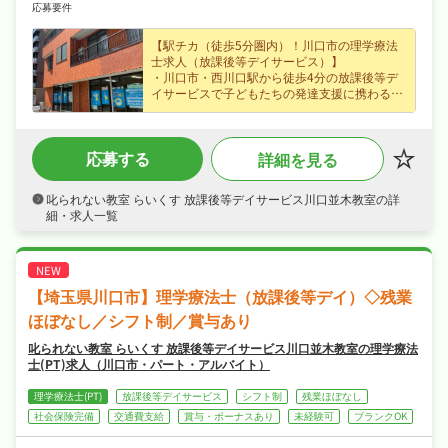
応募要件
【駅チカ（徒歩5分圏内）！川口市の理学療法
士求人（放課後等デイサービス）】
・川口市・西川口駅から徒歩4分の放課後等デ
イサービスで子どもたちの発達支援に携わる理
学療法士求人、私たちと一緒に地域を支えるお
仕事を始めませんか？
・月給26〜40万円（正社員）、賞与あり・昇給
応募する
詳細を見る
ありなど好待遇で、腰を据えて長く活躍できま
す♪
・年末年始休暇など長期休暇も取りやすく週休
叱られない教室 らいくす 放課後等デイサービス川口並木教室の詳
2日制・年間休日120日なので、日勤のみでご家
細・求人一覧
庭や趣味との両立もしやすい職場です♪
・社会保険完備、研修制度あり、制服貸与と手
厚く、腰を据えて長く活躍できる職場です♪
【埼玉県川口市】理学療法士（放課後等デイ）◇残業
ほぼなし／シフト制／賞与あり
叱られない教室 らいくす 放課後等デイサービス川口並木教室の理学療法
士(PT)求人（川口市・パート・アルバイト）
理学療法士(PT)
放課後等デイサービス
シフト制
残業ほぼなし
社会保険完備
交通費支給
賞与・ボーナスあり
未経験可
ブランクOK