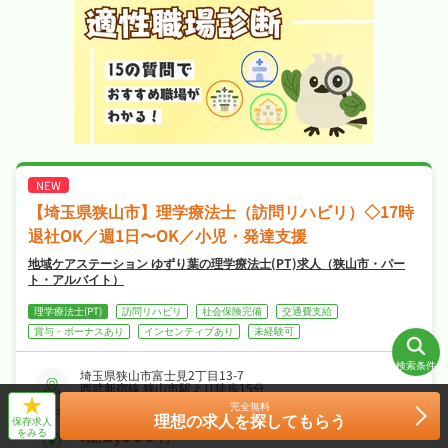
【埼玉県狭山市】理学療法士（訪問リハビリ）◇17時
退社OK／週1日〜OK／小児・発達支援
地域ケアステーション ゆずり葉の理学療法士(PT)求人（狭山市・パー
ト・アルバイト）
理学療法士(PT)
訪問リハビリ
社会保険完備
交通費支給
賞与・ボーナスあり
インセンティブあり
未経験可
検索条件
埼玉県狭山市富士見2丁目13-7
西武新宿線 狭山市駅より徒歩15分
西武新宿線 入曽駅より徒歩25分
-
条件をクリア
条件をクリア
条件をクリア
完全無料
件
検索する
検索する
検索する
アクセス
理想の求人を探してもらう
保存求人
1,600
をみる
時給
円~