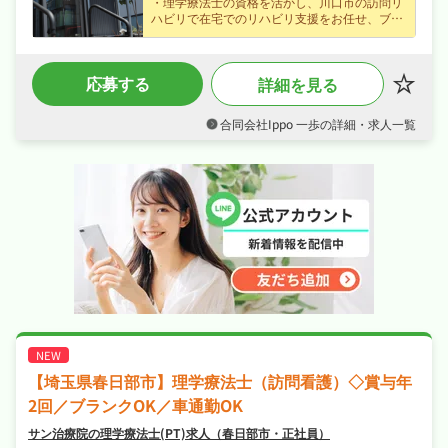
・理学療法士の資格を活かし、川口市の訪問リ
ハビリで在宅でのリハビリ支援をお任せ、ブラ
ンクのある方も歓迎なので安心してスタートで
きます♪
・賞与あり・昇給ありなど好待遇で、月給26万
応募する
詳細を見る
円〜の正社員求人、あなたの経験を正当に評価
します♪
・週休2日制、日勤のみで夏季休暇など長期休
合同会社Ippo 一歩の詳細・求人一覧
暇も取りやすくプライベートも大切にしながら
働けます♪
・社会保険完備、研修制度ありなど福利厚生も
充実、はじめての方も安心して飛び込める職場
です♪
【埼玉県春日部市】理学療法士（訪問看護）◇賞与年
2回／ブランクOK／車通勤OK
サン治療院の理学療法士(PT)求人（春日部市・正社員）