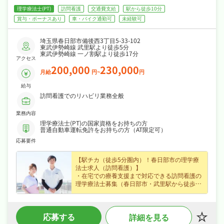
理学療法士(PT)
訪問看護
交通費支給
駅から徒歩10分
賞与・ボーナスあり
車・バイク通勤可
未経験可
埼玉県春日部市備後西3丁目5-33-102
東武伊勢崎線 武里駅より徒歩5分
東武伊勢崎線 一ノ割駅より徒歩17分
アクセス
200,000
230,000
月給
円~
円
給与
訪問看護でのリハビリ業務全般
業務内容
理学療法士(PT)の国家資格をお持ちの方
普通自動車運転免許をお持ちの方（AT限定可）
応募要件
【駅チカ（徒歩5分圏内）！春日部市の理学療
法士求人（訪問看護）】
・在宅での療養支援まで対応できる訪問看護の
理学療法士募集（春日部市・武里駅から徒歩5
分）、ブランクのある方も歓迎なので無理なく
キャリアを積めます◎
・月給20〜23万円（正社員）、賞与年2回・資
応募する
詳細を見る
格手当・職務手当など各種手当・昇給ありなど
好待遇で、腰を据えて長く活躍できます◎