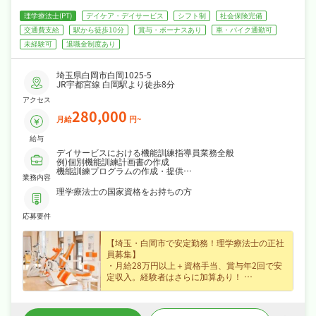
ゲ
理学療法士(PT)
デイケア・デイサービス
シフト制
社会保険完備
ー
交通費支給
駅から徒歩10分
賞与・ボーナスあり
車・バイク通勤可
未経験可
退職金制度あり
シ
埼玉県白岡市白岡1025-5
ョ
JR宇都宮線 白岡駅より徒歩8分
アクセス
ン
280,000
月給
円~
給与
デイサービスにおける機能訓練指導員業務全般
例)個別機能訓練計画書の作成
機能訓練プログラムの作成・提供
業務内容
必要に応じて、家屋調査
担当者会議への出席 などなど
理学療法士の国家資格をお持ちの方
応募要件
【埼玉・白岡市で安定勤務！理学療法士の正社
員募集】
・月給28万円以上＋資格手当、賞与年2回で安
定収入。経験者はさらに加算あり！
・日曜固定休＋年間休日113日以上で、プライ
ベートも大切にできる勤務体制です！
・リハビリに注力したデイサービスで機能訓練