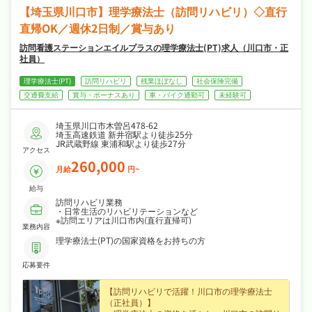
職場です☆
【埼玉県川口市】理学療法士（訪問リハビリ）◇直行
直帰OK／週休2日制／賞与あり
訪問看護ステーションエイルプラスの理学療法士(PT)求人（川口市・正
社員）
理学療法士(PT)
訪問リハビリ
残業ほぼなし
社会保険完備
交通費支給
賞与・ボーナスあり
車・バイク通勤可
未経験可
埼玉県川口市木曽呂478-62
埼玉高速鉄道 新井宿駅より徒歩25分
JR武蔵野線 東浦和駅より徒歩27分
アクセス
260,000
月給
円~
給与
訪問リハビリ業務
・日常生活のリハビリテーションなど
※訪問エリアは川口市内(直行直帰可)
業務内容
理学療法士(PT)の国家資格をお持ちの方
応募要件
【訪問リハビリで活躍！川口市の理学療法士
（正社員）】