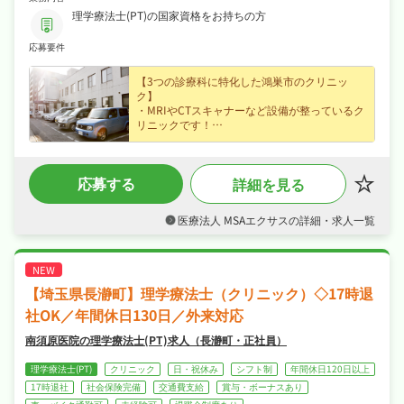
器疾患が中心です。
治療手法： 運動療法、物理療法のほか、国際マッケンジー協
理学療法士(PT)の国家資格をお持ちの方
会や標準徒手医学会の知見を活かしたマッケンジー法、徒手療
法による適切なアプローチ。
応募要件
2. 地域連携・在宅支援
訪問リハビリ： 院内業務に加えて、必要に応じた訪問リハビ
【3つの診療科に特化した鴻巣市のクリニッ
リテーションの実施（※社用車での移動を含む）。
退院支援： 入院患者様がスムーズに在宅復帰できるよう、
ク】
ADL（日常生活動作）の向上支援。
・MRIやCTスキャナーなど設備が整っているク
リニックです！
3. チーム医療・管理業務
・週1回の勉強会など、仕事をしながら学習す
多職種連携： 医師や看護師と連携し、患者様の状態に合わせ
たリハビリ計画の立案と評価。
る体制も整っています！
事務作業： リハビリ実施計画書の作成、電子カルテの入力、
・クリニックでの就業経験は不問なので、お気
その他付随する報告業務。
応募する
詳細を見る
軽にお問い合わせください！
医療法人 MSAエクサスの詳細・求人一覧
【埼玉県長瀞町】理学療法士（クリニック）◇17時退
社OK／年間休日130日／外来対応
南須原医院の理学療法士(PT)求人（長瀞町・正社員）
理学療法士(PT)
クリニック
日・祝休み
シフト制
年間休日120日以上
17時退社
社会保険完備
交通費支給
賞与・ボーナスあり