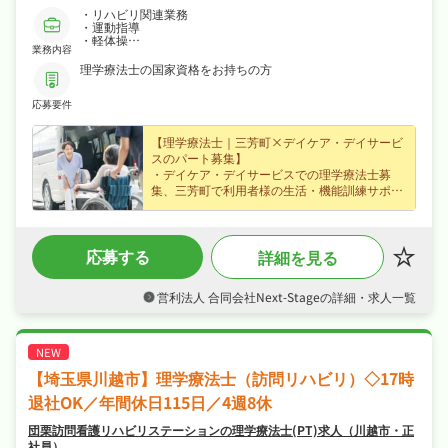
・リハビリ関連業務
・運動指導
・軽体操
業務内容
・個別リハビリなど
※他、入浴介助・送迎業務は必須ではありません。
理学療法士の国家資格をお持ちの方
応募要件
【理学療法士｜三芳町×デイケア・デイサービ
スのパート募集】
・デイケア・デイサービスでの理学療法士募
集、三芳町で利用者様の生活・機能訓練サポー
トに携わり経験不問なので無理なくキャリアを
積めます！
・時給1,600円（パート・アルバイト）、昇給
応募する
詳細を見る
ありなど好待遇で、ライフスタイルに合わせて
無理なく働けます！
・シフト制、オンオフを切り替えて長く続けら
営利法人 合同会社Next‐Stageの詳細・求人一覧
れる環境です！
・退職金制度ありと手厚く、腰を据えて長く活
躍できる職場です！
【埼玉県川越市】理学療法士（訪問リハビリ）◇17時
退社OK／年間休日115日／4週8休
団栗訪問看護リハビリステーションの理学療法士(PT)求人（川越市・正
社員）