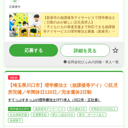
応募要件
【新座市の放課後等デイサービスで理学療法士
｜日勤のみが嬉しい正社員求人】
・子どもたちの発達支援まで対応できる放課後
等デイサービスの理学療法士募集（新座市）、
未経験の方も歓迎でじっくり成長できます☆
・正社員募集で月給22万円〜という好条件、賞
与あり・昇給ありなど好待遇で、腰を据えて長
応募する
詳細を見る
く活躍できます☆
・週休2日制、日勤のみでオンオフを切り替え
て長く続けられる環境です☆
合同会社ひふみの詳細・求人一覧
・社会保険完備、退職金制度ありが揃い、安心
して長く働ける環境が魅力です☆
【埼玉県川口市】理学療法士（放課後等デイ）◇託児
所完備／年間休日120日／完全週休2日制
すてっぷすきっぷの理学療法士(PT)求人（川口市・正社員）
理学療法士(PT)
放課後等デイサービス
完全週休2日
年間休日120日以上
社会保険完備
交通費支給
駅から徒歩10分
賞与・ボーナスあり
未経験可