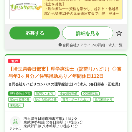
法士を募集】
・理学療法士の資格を活かし、越谷市・北越谷
駅から徒歩12分の児童発達支援で小児・発達支
援など子どもたちの発達支援をお任せ、はじめ
ての方も歓迎なので安心してスタートできます
♪
応募する
詳細を見る
・パート募集で時給1,150円という好条件、賞
与あり・昇給ありなど好待遇で、ライフスタイ
ルに合わせて無理なく働けます♪
合同会社チアライフの詳細・求人一覧
・シフト制なので、ご家庭や趣味との両立もし
やすい職場です♪
・社会保険完備が揃い、安心して長く働ける環
境が魅力です♪
【埼玉県春日部市】理学療法士（訪問リハビリ）◇賞
与年3ヶ月分／住宅補助あり／年間休日112日
合同会社リハビリコンパスの理学療法士(PT)求人（春日部市・正社員）
理学療法士(PT)
訪問リハビリ
社会保険完備
交通費支給
駅から徒歩5分
駅から徒歩10分
賞与・ボーナスあり
住宅補助あり
未経験可
埼玉県春日部市梅田本町2丁目5-5
東武伊勢崎線 北春日部駅より徒歩2分
東武野田線 八木崎駅より徒歩15分
アクセス