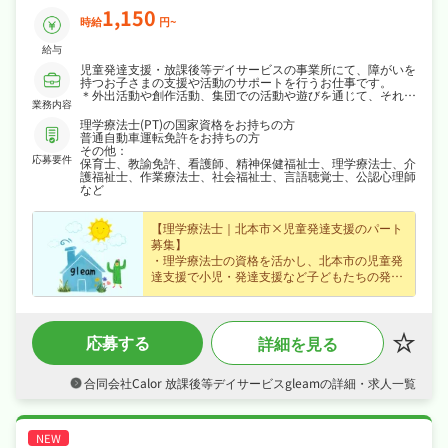
1,150
時給
円~
給与
児童発達支援・放課後等デイサービスの事業所にて、障がいを
持つお子さまの支援や活動のサポートを行うお仕事です。
＊外出活動や創作活動、集団での活動や遊びを通じて、それぞ
業務内容
れの子どもたちの個性を大切にしながら、日常生活に必要なル
ールや動作を学び身につけていきます。
理学療法士(PT)の国家資格をお持ちの方
＊送迎業務があります。（学校へのお迎えや、お自宅まで送り
普通自動車運転免許をお持ちの方
など）
その他：
応募要件
保育士、教諭免許、看護師、精神保健福祉士、理学療法士、介
護福祉士、作業療法士、社会福祉士、言語聴覚士、公認心理師
など
【理学療法士｜北本市×児童発達支援のパート
募集】
・理学療法士の資格を活かし、北本市の児童発
達支援で小児・発達支援など子どもたちの発達
支援をお任せ、未経験の方も歓迎なので無理な
くキャリアを積めます☆
・賞与あり・昇給ありなど好待遇で、時給
応募する
詳細を見る
1,150円のパート・アルバイト求人、効率よく
収入を得られます☆
・シフト制・日曜・祝日休み、夏季休暇など長
合同会社Calor 放課後等デイサービスgleamの詳細・求人一覧
期休暇も取りやすくプライベートも大切にしな
がら働けます☆
・社会保険完備、退職金制度あり、産休・育休
制度ありと手厚く、腰を据えて長く活躍できる