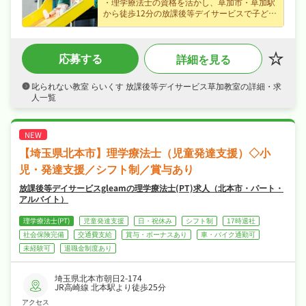
・理学療法士の資格を活かし、草加市・草加駅
から徒歩12分の放課後等デイサービスで子ども
たちの発達支援をお任せ、経験不問なので安心
してスタートできます！
・正社員で月給26万円〜、賞与あり・昇給あり
応募する
詳細を見る
など好待遇で、あなたの経験を正当に評価しま
す！
・日勤のみで週休2日制・年間休日115日でメリ
叱られない教室 らいくす 放課後等デイサービス草加教室の詳細・求
ハリよく働け、年末年始休暇など長期休暇も取
人一覧
りやすくワークライフバランスも抜群！
・社会保険完備、研修制度ありで、あなたの
「働きたい」を全力でサポートします！
【埼玉県北本市】理学療法士（児童発達支援）◇小
児・発達支援／シフト制／賞与あり
放課後等デイサービスgleamの理学療法士(PT)求人（北本市・パート・
アルバイト）
理学療法士(PT)
児童発達支援
日・祝休み
シフト制
17時退社
社会保険完備
交通費支給
賞与・ボーナスあり
車・バイク通勤可
未経験可
退職金制度あり
埼玉県北本市朝日2-174
JR高崎線 北本駅より徒歩25分
アクセス