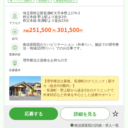
車・バイク通勤可
未経験可
退職金制度あり
埼玉県秩父郡長瀞町大字本野上174-3
秩父本線 野上駅より徒歩3分
秩父本線 長瀞駅より徒歩23分
アクセス
251,500
301,500
月給
円~
円
給与
南須原医院のリハビリテーション（外来リハ、施設での理学療
法・地域(訪問)リハ）でのお仕事です。
業務内容
理学療法士資格をお持ちの方
応募要件
【理学療法士募集、長瀞町のクリニック｜駅チ
カ（徒歩5分圏内）】
・長瀞町・野上駅から徒歩3分のクリニックで
外来対応など外来を中心とした診療サポートに
携われる理学療法士求人、はじめての方も歓迎
なので安心してスタートできます☆
・月給25.1〜30.1万円（正社員）、賞与あり・
応募する
詳細を見る
昇給ありなど好待遇で、長期的に安定したキャ
リアを築けます☆
・日勤のみでシフト制・日曜・祝日休み・年間
南須原医院の詳細・求人一覧
休日130日でメリハリよく働け、ワークライフ