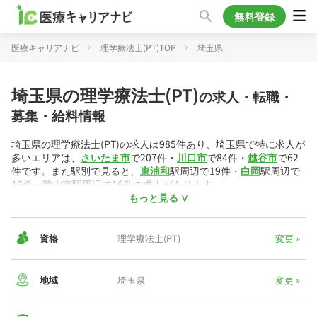
無料登録
医療キャリアナビ
理学療法士(PT)TOP
埼玉県
埼玉県の理学療法士(PT)
の求人・転職・
募集・給料情報
埼玉県の理学療法士(PT)の求人は985件あり、埼玉県で特に求人が
多いエリアは、
さいたま市
で207件・
川口市
で84件・
越谷市
で62
件です。また駅別で見ると、
東浦和
駅周辺で19件・
白岡
駅周辺で
16件・
狭山市
駅周辺で16件の求人があります。
もっと見る ∨
働き方の内訳は、
正社員
が724件・
パート/アルバイト
が261件と
なっています。理学療法士(PT)には色々な働き方があり、
訪問リ
ハビリ
の求人が194件・
病院
の求人が143件・
デイケア・デイサー
資格
理学療法士(PT)
変更 »
ビス
の求人が128件掲載されています。
埼玉県内の理学療法士(PT)求人から算出した平均年収は453万円・
地域
埼玉県
変更 »
平均時給は2,155円です。
▼埼玉県の給与相場