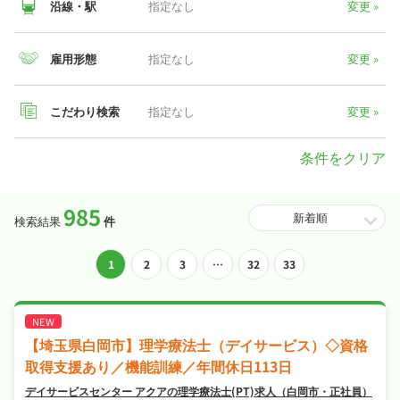
沿線・駅
指定なし
変更 »
埼玉県
雇用形態
指定なし
変更 »
正社員
453
万
(年収)
こだわり検索
指定なし
変更 »
パート・
2,155
アルバイト
円
条件をクリア
(時給)
※掲載求人データより算出
985
医療キャリアナビでは、理学療法士(PT)の好条件のお仕事を多数
検索結果
件
掲載しています。「
完全週休2日
」「
シフト制
」「
交通費支給
」な
ど希望条件で検索することはもちろん、職場の雰囲気など求人票
投
1
2
3
…
32
33
だけでは見えにくい部分は、代わりにキャリアパートナーがお調
べすることも可能です。
稿
ナ
【埼玉県白岡市】理学療法士（デイサービス）◇資格
ビ
取得支援あり／機能訓練／年間休日113日
デイサービスセンター アクアの理学療法士(PT)求人（白岡市・正社員）