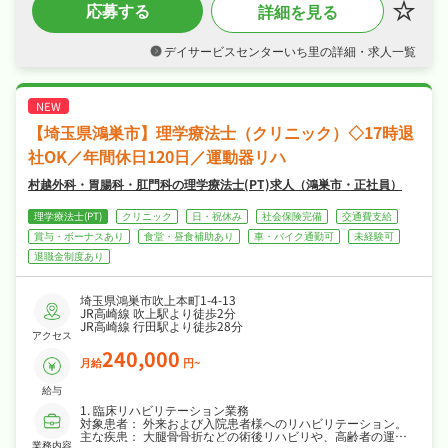
応募する
詳細を見る
を担当。研修制度や福利厚生も充実していま
す！
デイサービスセンターいち里の詳細・求人一覧
【埼玉県鴻巣市】理学療法士（クリニック）◇17時退
社OK／年間休日120日／運動器リハ
村越外科・胃腸科・肛門科の理学療法士(PT)求人（鴻巣市・正社員）
理学療法士(PT)
クリニック
日・祝休み
社会保険完備
交通費支給
賞与・ボーナスあり
食堂・昼食補助あり
車・バイク通勤可
未経験可
退職金制度あり
埼玉県鴻巣市吹上本町1-4-13
JR高崎線 吹上駅より徒歩2分
JR高崎線 行田駅より徒歩28分
アクセス
240,000
月給
円~
給与
1. 臨床リハビリテーション業務
対象患者： 外来および入院患者様へのリハビリテーション。
主な疾患： 大腿骨骨折などの術後リハビリや、高齢者の運動
業務内容