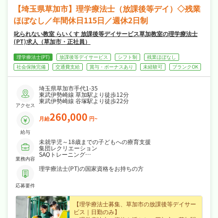
【埼玉県草加市】理学療法士（放課後等デイ）◇残業
ほぼなし／年間休日115日／週休2日制
叱られない教室 らいくす 放課後等デイサービス草加教室の理学療法士
(PT)求人（草加市・正社員）
理学療法士(PT)
放課後等デイサービス
シフト制
残業ほぼなし
社会保険完備
交通費支給
賞与・ボーナスあり
未経験可
ブランクOK
埼玉県草加市手代1-35
東武伊勢崎線 草加駅より徒歩12分
東武伊勢崎線 谷塚駅より徒歩22分
アクセス
260,000
月給
円~
給与
未就学児～18歳までの子どもへの療育支援
集団レクリエーション
SAQトレーニング
業務内容
勉強サポート
ソーシャルスキル習得支援
理学療法士(PT)の国家資格をお持ちの方
送迎業務あり
※職員1人あたり2～3人の子どもを担当
応募要件
【理学療法士募集、草加市の放課後等デイサー
ビス｜日勤のみ】