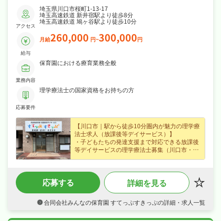
埼玉県川口市桜町1-13-17
埼玉高速鉄道 新井宿駅より徒歩8分
埼玉高速鉄道 鳩ヶ谷駅より徒歩10分
アクセス
260,000
300,000
月給
円~
円
給与
保育園における療育業務全般
業務内容
理学療法士の国家資格をお持ちの方
応募要件
【川口市｜駅から徒歩10分圏内が魅力の理学療
法士求人（放課後等デイサービス）】
・子どもたちの発達支援まで対応できる放課後
等デイサービスの理学療法士募集（川口市・新
井宿駅から徒歩8分）、未経験の方も歓迎なの
で無理なくキャリアを積めます！
・月給26〜30万円（正社員）、賞与あり・昇給
応募する
詳細を見る
ありなど好待遇で、腰を据えて長く活躍できま
す！
・完全週休2日制・年間休日120日、夏季休暇・
合同会社みんなの保育園 すてっぷすきっぷの詳細・求人一覧
年末年始休暇など長期休暇も取りやすく日勤の
みでオンオフを切り替えて長く続けられる環境
です！