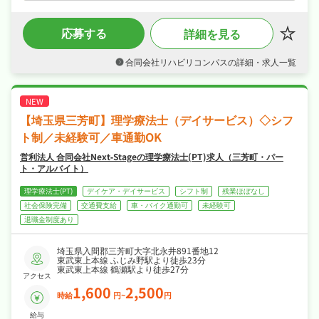
ので無理なくキャリアを積めます♪
・パート・アルバイトで時給1,330円、住宅手
応募する
詳細を見る
当・扶養手当など各種手当など好待遇で、スキ
マ時間も活かして働けます♪
・年間休日112日、時短勤務相談可で夏季休
合同会社リハビリコンパスの詳細・求人一覧
暇・年末年始休暇など長期休暇も取りやすくプ
ライベートも大切にしながら働けます♪
・住宅補助・社宅制度ありが揃い、安心して長
く働ける環境が魅力です♪
【埼玉県三芳町】理学療法士（デイサービス）◇シフ
ト制／未経験可／車通勤OK
営利法人 合同会社Next‐Stageの理学療法士(PT)求人（三芳町・パー
ト・アルバイト）
理学療法士(PT)
デイケア・デイサービス
シフト制
残業ほぼなし
社会保険完備
交通費支給
車・バイク通勤可
未経験可
退職金制度あり
埼玉県入間郡三芳町大字北永井891番地12
東武東上本線 ふじみ野駅より徒歩23分
東武東上本線 鶴瀬駅より徒歩27分
アクセス
1,600
2,500
時給
円~
円
給与