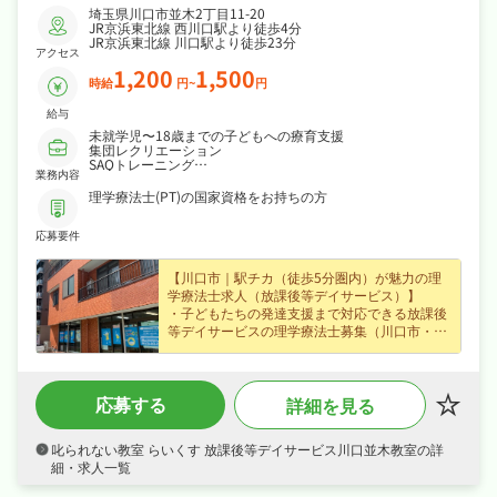
埼玉県川口市並木2丁目11-20
JR京浜東北線 西川口駅より徒歩4分
JR京浜東北線 川口駅より徒歩23分
アクセス
1,200
1,500
時給
円~
円
給与
未就学児〜18歳までの子どもへの療育支援
集団レクリエーション
SAQトレーニング
業務内容
勉強サポート
ソーシャルスキル習得支援
理学療法士(PT)の国家資格をお持ちの方
送迎業務あり
※職員1人あたり2〜3人の子どもを担当
応募要件
雇用期間の定めなし
【川口市｜駅チカ（徒歩5分圏内）が魅力の理
学療法士求人（放課後等デイサービス）】
・子どもたちの発達支援まで対応できる放課後
等デイサービスの理学療法士募集（川口市・西
川口駅から徒歩4分）、ブランクのある方も歓
迎なので安心してスタートできます！
・パート・アルバイトで時給1,200円、賞与あ
応募する
詳細を見る
り・昇給ありなど好待遇で、効率よく収入を得
られます！
・シフト制でメリハリよく働け、年末年始休暇
叱られない教室 らいくす 放課後等デイサービス川口並木教室の詳
など長期休暇も取りやすくワークライフバラン
細・求人一覧
スも抜群！
・社会保険完備、研修制度ありなど福利厚生も