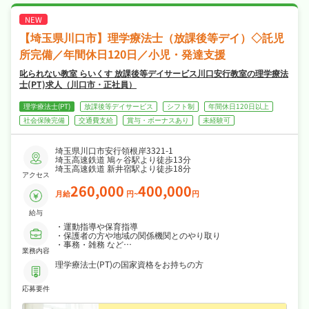
充実、はじめての方も安心して飛び込める職場
です！
【埼玉県川口市】理学療法士（放課後等デイ）◇託児
所完備／年間休日120日／小児・発達支援
叱られない教室 らいくす 放課後等デイサービス川口安行教室の理学療法
士(PT)求人（川口市・正社員）
理学療法士(PT)
放課後等デイサービス
シフト制
年間休日120日以上
社会保険完備
交通費支給
賞与・ボーナスあり
未経験可
埼玉県川口市安行領根岸3321-1
埼玉高速鉄道 鳩ヶ谷駅より徒歩13分
埼玉高速鉄道 新井宿駅より徒歩18分
アクセス
260,000
400,000
月給
円~
円
給与
・運動指導や保育指導
・保護者の方や地域の関係機関とのやり取り
・事務・雑務 など
業務内容
※児童発達支援管理責任者の場合は、個別支援計画書の作成も
お願いしております
理学療法士(PT)の国家資格をお持ちの方
応募要件