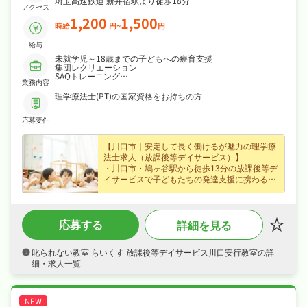
埼玉高速鉄道 新井宿駅より徒歩18分
アクセス
1,200
1,500
時給
円~
円
給与
未就学児～18歳までの子どもへの療育支援
集団レクリエーション
SAQトレーニング
業務内容
学習サポート
ソーシャルスキルトレーニング支援
理学療法士(PT)の国家資格をお持ちの方
送迎業務あり
※職員1人あたり2～3人の子どもを担当
応募要件
雇用期間の定めなし
【川口市｜安定して長く働けるが魅力の理学療
法士求人（放課後等デイサービス）】
・川口市・鳩ヶ谷駅から徒歩13分の放課後等デ
イサービスで子どもたちの発達支援に携わる理
学療法士求人、ぜひあなたの力を活かして活躍
してみませんか？
・賞与あり・昇給ありなど好待遇で、時給
応募する
詳細を見る
1,200円のパート・アルバイト求人、ライフス
タイルに合わせて無理なく働けます！
・シフト制、年末年始休暇など長期休暇も取り
叱られない教室 らいくす 放課後等デイサービス川口安行教室の詳
やすくオンオフを切り替えて長く続けられる環
細・求人一覧
境です！
・社会保険完備、研修制度ありなど福利厚生も
充実、はじめての方も安心して飛び込める職場
です！