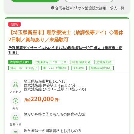
・夏季休暇・年末年始休暇など長期休暇も取り
合同会社Wlaf サン治療院の詳細・求人一覧
やすく日勤のみなので、ご家庭や趣味との両立
もしやすい職場です◎
・各種保険・休暇制度など福利厚生も充実、は
じめての方も安心して飛び込める職場です◎
【埼玉県新座市】理学療法士（放課後等デイ）◇週休
2日制／賞与あり／未経験可
放課後等デイサービスあいうえお2の理学療法士(PT)求人（新座市・正
社員）
理学療法士(PT)
放課後等デイサービス
社会保険完備
交通費支給
賞与・ボーナスあり
車・バイク通勤可
未経験可
退職金制度あり
埼玉県新座市片山1-17-13
西武池袋線 保谷駅より徒歩27分
西武池袋線 ひばりヶ丘駅より徒歩29分
アクセス
220,000
月給
円~
給与
障がいを持つ子どもたちの療育や支援
業務内容
理学療法士の国家資格をお持ちの方