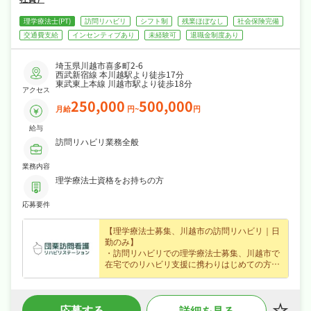
理学療法士(PT)
訪問リハビリ
シフト制
残業ほぼなし
社会保険完備
交通費支給
インセンティブあり
未経験可
退職金制度あり
埼玉県川越市喜多町2-6
西武新宿線 本川越駅より徒歩17分
東武東上本線 川越市駅より徒歩18分
アクセス
250,000
500,000
月給
円~
円
給与
訪問リハビリ業務全般
業務内容
理学療法士資格をお持ちの方
応募要件
【理学療法士募集、川越市の訪問リハビリ｜日
勤のみ】
・訪問リハビリでの理学療法士募集、川越市で
在宅でのリハビリ支援に携わりはじめての方も
歓迎でじっくり成長できます◎
・正社員で月給25〜50万円、あなたの経験を正
当に評価します◎
応募する
詳細を見る
・日勤のみで4週8休・日曜・祝日休み・年間休