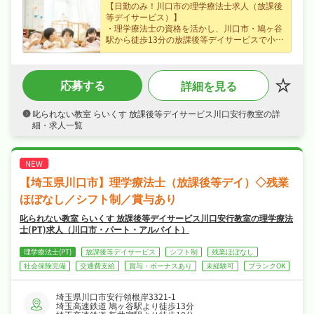
【日勤のみ！川口市の理学療法士求人（放課後
等デイサービス）】
・理学療法士の資格を活かし、川口市・鳩ヶ谷
駅から徒歩13分の放課後等デイサービスで小
児・発達支援など子どもたちの発達支援をお任
せ、未経験の方も歓迎なので無理なくキャリア
を積めます！
応募する
詳細を見る
・正社員で月給26〜40万円、賞与あり・昇給あ
りなど好待遇で、安定した収入を目指せます！
・年末年始休暇など長期休暇も取りやすく週休
叱られない教室 らいくす 放課後等デイサービス川口安行教室の詳
2日制・年間休日120日なので、日勤のみでご家
細・求人一覧
庭や趣味との両立もしやすい職場です！
・社会保険完備、研修制度あり、制服貸与で、
あなたの「働きたい」を全力でサポートしま
す！
【埼玉県川口市】理学療法士（放課後等デイ）◇残業
ほぼなし／シフト制／賞与あり
叱られない教室 らいくす 放課後等デイサービス川口安行教室の理学療法
士(PT)求人（川口市・パート・アルバイト）
理学療法士(PT)
放課後等デイサービス
シフト制
残業ほぼなし
社会保険完備
交通費支給
賞与・ボーナスあり
未経験可
ブランクOK
埼玉県川口市安行領根岸3321-1
埼玉高速鉄道 鳩ヶ谷駅より徒歩13分