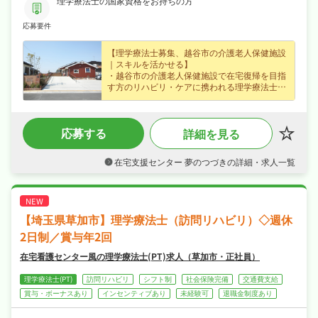
理学療法士の国家資格をお持ちの方
・利用者やご家族への動作指導・介助指導・相談
・復帰支援会議への参加 など
応募要件
【理学療法士募集、越谷市の介護老人保健施設
｜スキルを活かせる】
・越谷市の介護老人保健施設で在宅復帰を目指
す方のリハビリ・ケアに携われる理学療法士求
人、経験不問でじっくり成長できます☆
・時給1,700円（パート・アルバイト）、効率
よく収入を得られます☆
応募する
詳細を見る
・日曜・祝日休みでメリハリよく働け、ワーク
ライフバランスも抜群☆
・各種保険・休暇制度で、あなたの「働きた
在宅支援センター 夢のつづきの詳細・求人一覧
い」を全力でサポートします☆
【埼玉県草加市】理学療法士（訪問リハビリ）◇週休
2日制／賞与年2回
在宅看護センター風の理学療法士(PT)求人（草加市・正社員）
理学療法士(PT)
訪問リハビリ
シフト制
社会保険完備
交通費支給
賞与・ボーナスあり
インセンティブあり
未経験可
退職金制度あり