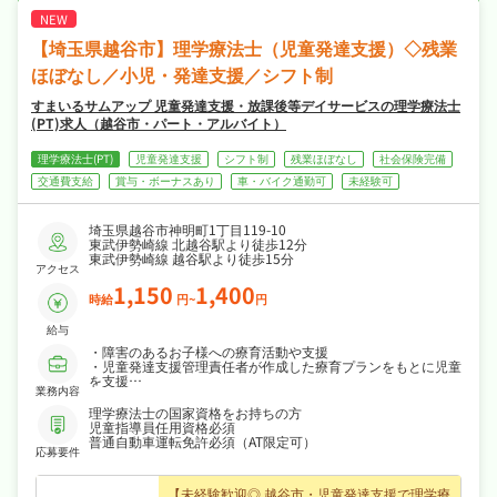
・社会保険完備など福利厚生も充実、はじめて
の方も安心して飛び込める職場です！
【埼玉県越谷市】理学療法士（児童発達支援）◇残業
ほぼなし／小児・発達支援／シフト制
すまいるサムアップ 児童発達支援・放課後等デイサービスの理学療法士
(PT)求人（越谷市・パート・アルバイト）
理学療法士(PT)
児童発達支援
シフト制
残業ほぼなし
社会保険完備
交通費支給
賞与・ボーナスあり
車・バイク通勤可
未経験可
埼玉県越谷市神明町1丁目119-10
東武伊勢崎線 北越谷駅より徒歩12分
東武伊勢崎線 越谷駅より徒歩15分
アクセス
1,150
1,400
時給
円~
円
給与
・障害のあるお子様への療育活動や支援
・児童発達支援管理責任者が作成した療育プランをもとに児童
を支援
業務内容
・ご家族の相談業務
・児童送迎
理学療法士の国家資格をお持ちの方
児童指導員任用資格必須
普通自動車運転免許必須（AT限定可）
応募要件
【未経験歓迎◎ 越谷市・児童発達支援で理学療