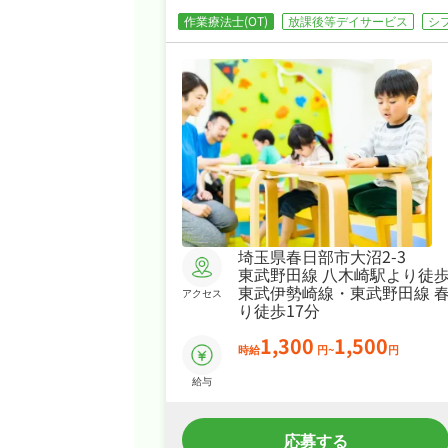
作業療法士(OT)
放課後等デイサービス
シ
埼玉県春日部市大沼2-3
東武野田線 八木崎駅より徒歩
東武伊勢崎線・東武野田線 
アクセス
り徒歩17分
1,300
1,500
時給
円~
円
給与
応募する