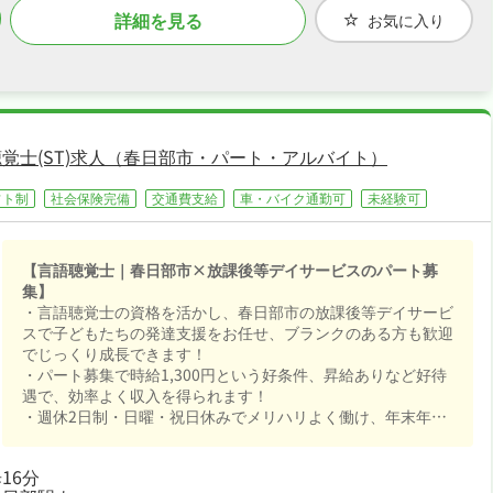
詳細を見る
お気に入り
覚士(ST)求人（春日部市・パート・アルバイト）
フト制
社会保険完備
交通費支給
車・バイク通勤可
未経験可
【言語聴覚士｜春日部市×放課後等デイサービスのパート募
集】
・言語聴覚士の資格を活かし、春日部市の放課後等デイサービ
スで子どもたちの発達支援をお任せ、ブランクのある方も歓迎
でじっくり成長できます！
・パート募集で時給1,300円という好条件、昇給ありなど好待
遇で、効率よく収入を得られます！
・週休2日制・日曜・祝日休みでメリハリよく働け、年末年始
休暇など長期休暇も取りやすくワークライフバランスも抜群！
・社会保険完備が揃い、安心して長く働ける環境が魅力です！
16分