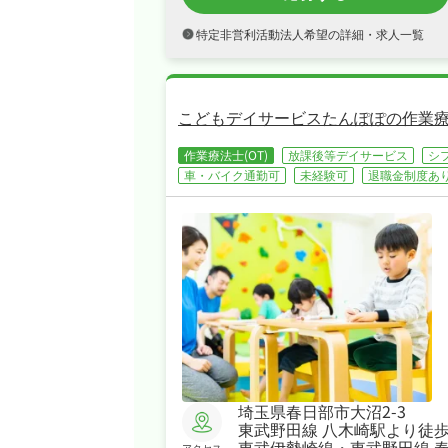
特定非営利活動法人希望の詳細・求人一覧
こどもデイサービスたんぽぽの作業療
作業療法士(OT)
放課後等デイサービス
シ
車・バイク通勤可
未経験可
退職金制度あ
埼玉県春日部市大沼2-3
東武野田線 八木崎駅より徒歩
東武伊勢崎線・東武野田線 
アクセス