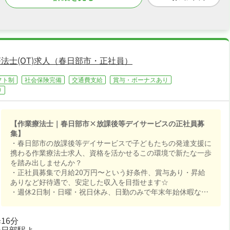
法士(OT)求人（春日部市・正社員）
フト制
社会保険完備
交通費支給
賞与・ボーナスあり
り
【作業療法士｜春日部市×放課後等デイサービスの正社員募
集】
・春日部市の放課後等デイサービスで子どもたちの発達支援に
携わる作業療法士求人、資格を活かせるこの環境で新たな一歩
を踏み出しませんか？
・正社員募集で月給20万円〜という好条件、賞与あり・昇給
ありなど好待遇で、安定した収入を目指せます☆
・週休2日制・日曜・祝日休み、日勤のみで年末年始休暇など
長期休暇も取りやすくプライベートも大切にしながら働けます
☆
16分
・社会保険完備、退職金制度ありが揃い、安心して長く働ける
春日部駅よ