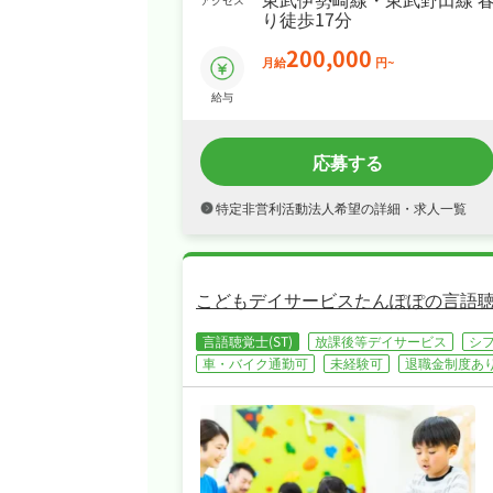
り徒歩17分
200,000
月給
円~
給与
応募する
特定非営利活動法人希望の詳細・求人一覧
こどもデイサービスたんぽぽの言語聴
言語聴覚士(ST)
放課後等デイサービス
シ
車・バイク通勤可
未経験可
退職金制度あ