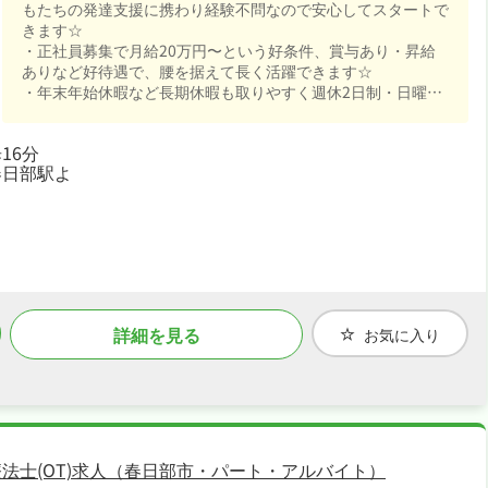
もたちの発達支援に携わり経験不問なので安心してスタートで
きます☆
・正社員募集で月給20万円〜という好条件、賞与あり・昇給
ありなど好待遇で、腰を据えて長く活躍できます☆
・年末年始休暇など長期休暇も取りやすく週休2日制・日曜・
祝日休みなので、日勤のみでご家庭や趣味との両立もしやすい
職場です☆
16分
・社会保険完備、退職金制度ありなど福利厚生も充実、はじめ
春日部駅よ
ての方も安心して飛び込める職場です☆
詳細を見る
お気に入り
法士(OT)求人（春日部市・パート・アルバイト）