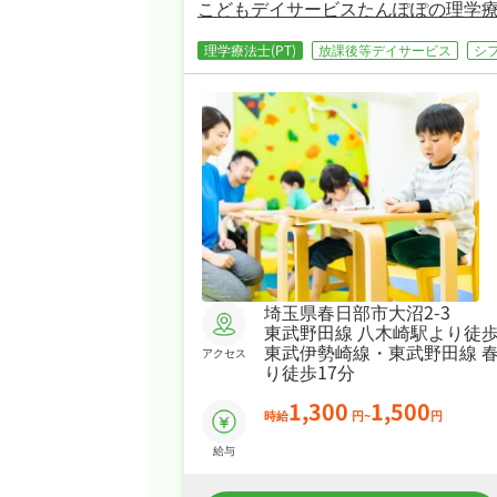
こどもデイサービスたんぽぽの理学療
理学療法士(PT)
放課後等デイサービス
シ
埼玉県春日部市大沼2-3
東武野田線 八木崎駅より徒歩
東武伊勢崎線・東武野田線 
アクセス
り徒歩17分
1,300
1,500
時給
円~
円
給与