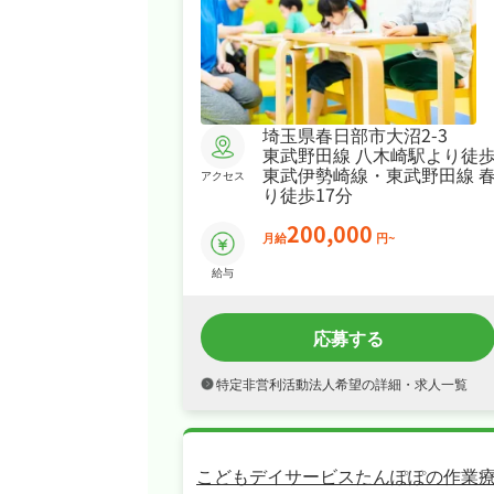
埼玉県春日部市大沼2-3
東武野田線 八木崎駅より徒歩
東武伊勢崎線・東武野田線 
アクセス
り徒歩17分
200,000
月給
円~
給与
応募する
特定非営利活動法人希望の詳細・求人一覧
こどもデイサービスたんぽぽの作業療