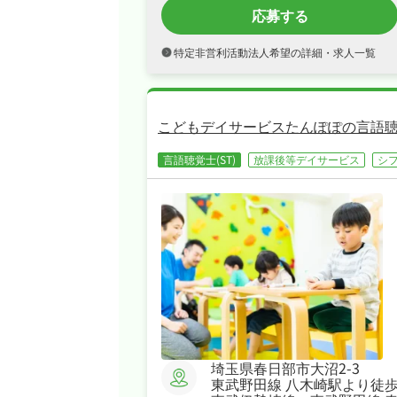
応募する
特定非営利活動法人希望の詳細・求人一覧
こどもデイサービスたんぽぽの言語聴
言語聴覚士(ST)
放課後等デイサービス
シ
埼玉県春日部市大沼2-3
東武野田線 八木崎駅より徒歩