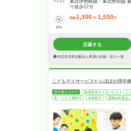
東武伊勢崎線・東武野田線 
アクセス
り徒歩17分
1,300
1,500
時給
円~
円
給与
応募する
特定非営利活動法人希望の詳細・求人一覧
こどもデイサービスたんぽぽの理学療
理学療法士(PT)
放課後等デイサービス
シ
車・バイク通勤可
未経験可
退職金制度あ