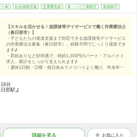
フト制
社会保険完備
交通費支給
車・バイク通勤可
未経験可
【スキルを活かせる！放課後等デイサービスで働く作業療法士
（春日部市）】
・子どもたちの発達支援まで対応できる放課後等デイサービス
の作業療法士募集（春日部市）、経験不問でじっくり成長でき
ます♪
・昇給ありなど好待遇で、時給1,300円のパート・アルバイト
求人、家計をしっかり支えられます♪
・週休2日制・日曜・祝日休みでメリハリよく働け、年末年始
休暇など長期休暇も取りやすくワークライフバランスも抜群♪
・社会保険完備で、あなたの「働きたい」を全力でサポートし
16分
ます♪
春日部駅よ
詳細を見る
お気に入り