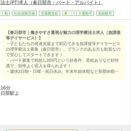
法士(PT)求人（春日部市・パート・アルバイト）
フト制
社会保険完備
交通費支給
車・バイク通勤可
未経験可
【春日部市｜働きやすさ重視が魅力の理学療法士求人（放課後
等デイサービス）】
・子どもたちの発達支援まで対応できる放課後等デイサービス
の理学療法士募集（春日部市）、ブランクのある方も歓迎なの
で安心してスタートできます！
・パート募集で時給1,300円という好条件、昇給ありなど好待
遇で、効率よく収入を得られます！
・週休2日制・日曜・祝日休み、年末年始休暇など長期休暇も
取りやすくオンオフを切り替えて長く続けられる環境です！
・社会保険完備が揃い、安心して長く働ける環境が魅力です！
16分
春日部駅よ