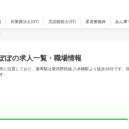
)
作業療法士(OT)
言語聴覚士(ST)
柔道整復師
あん摩
ぽ
ぽぽの求人一覧・職場情報
に位置しており、最寄駅は東武野田線 八木崎駅より徒歩16分です。現在
です。