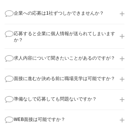
企業への応募は1社ずつしかできませんか？
いいえ、複数の企業様に同時にご応募いただけます。
実際に医療キャリアナビを利用して転職に成功した方
応募すると企業に個人情報が送られてしまいます
の多くは、複数応募して自分に合った職場を選ばれて
か？
います。
医療キャリアナビからご応募いただいた場合、直接企
業様に個人情報が送られることはありません！
求人内容について聞きたいことがあるのですが？
より詳細な求人情報をご確認いただいた上で、転職希
望時期に合わせてキャリアパートナーから応募企業様
求人票だけでは分からない詳細な情報について、確認
へ連絡をいたします。
してお答えいたします。
面接に進むか決める前に職場見学は可能ですか？
勤務体制や職場の雰囲気、研修制度など、どんな小さ
なことでも構いません。納得してから選考に進んでい
もちろんです！多くの医療機関では事前の職場見学を
ただけるよう、しっかりサポートさせていただきま
積極的に受け入れています。実際の職場環境や働く人
準備なしで応募しても問題ないですか？
す！
の様子を見ることで、より安心してご判断いただけま
求人内容について問い合わせる
す。
全く問題ございません！履歴書の書き方から面接対策
職場見学の日程調整もキャリアパートナーにお任せく
まで、一からサポートいたします。「転職を考え始め
WEB面接は可能ですか？
ださい！
たばかり」「何から始めればいいか分からない」とい
職場見学を希望する
う方の応募も大歓迎です！