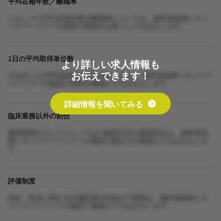
平均在籍年数／離職率
スタッフの平均在籍年数や離職率については、無料登録後にキャ
リアパートナーが最新の実績をお調べしてお伝えします。
1日の平均取得単位数
より詳しい求人情報も
お伝えできます！
1日あたりの平均取得単位数や担当人数は、無料登録後にキャリア
パートナーが施設の実態を確認のうえお伝えします。
詳細情報を聞いてみる
臨床業務以外の割合
書類業務やカンファレンスなど臨床以外の業務割合は、無料登録
後にキャリアパートナーが施設の働き方を確認のうえお伝えしま
す。
評価制度
昇給・昇進に関わる評価制度の仕組みや実績は、無料登録後にキ
ャリアパートナーが施設に確認のうえお伝えします。