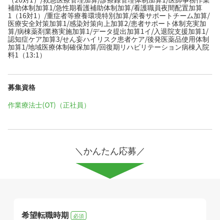
補助体制加算1/急性期看護補助体制加算/看護職員夜間配置加算
1（16対1）/重症者等療養環境特別加算/栄養サポートチーム加算/
医療安全対策加算1/感染対策向上加算2/患者サポート体制充実加
算/病棟薬剤業務実施加算1/データ提出加算1イ/入退院支援加算1/
認知症ケア加算3/せん妄ハイリスク患者ケア/後発医薬品使用体制
加算1/地域医療体制確保加算/回復期リハビリテーション病棟入院
料1（13:1）
募集資格
作業療法士(OT)（正社員）
＼かんたん応募／
希望転職時期
必須