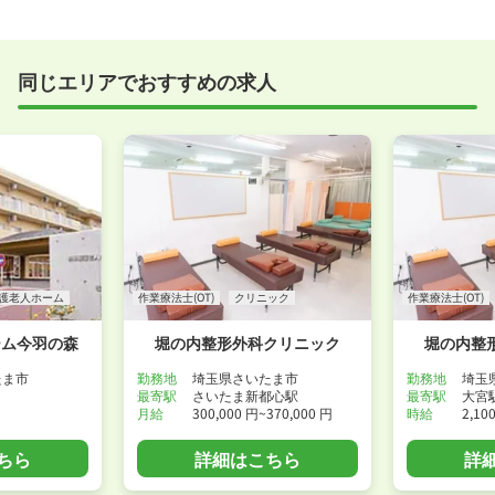
実際に職場の雰囲気を知るために対面での面接をおす
すめしていますが、企業様によってはWEB面接を導入
しているところもあります。
同じエリアでおすすめの求人
事前に確認することは可能ですので、お気軽にお申し
付けください！
WEB面接可能か確認する
護老人ホーム
作業療法士(OT)
クリニック
作業療法士(OT)
ーム今羽の森
堀の内整形外科クリニック
堀の内整
たま市
勤務地
埼玉県さいたま市
勤務地
埼玉
最寄駅
さいたま新都心駅
最寄駅
大宮
月給
300,000 円~370,000 円
時給
2,10
ちら
詳細はこちら
詳