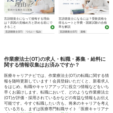
言語聴覚士になって後悔する理由
言語聴覚士になるには？受験資格を
は？原因の見極め方と辞める前にで
得るルートと学費・国家試験の合格
きること
率を解説
言語聴覚士(ST)
つらい・悩み
言語聴覚士(ST)
資格
作業療法士(OT)の求人・転職・募集・給料に
関する情報収集はお済みですか？
医療キャリアナビでは、作業療法士(OT)の転職に関する情
報を随時更新しています！会員登録いただくと、新着求人
をはじめ、転職やキャリアアップに役立つ情報などをいち
早くお届けします。転職において、どのような作業療法士
(OT)が評価・採用されているかなどの有益な情報もお伝え
可能です。今すぐ転職したい方も、将来のキャリアを考え
ている方も、まずは医療専門転職サイト「医療キャリアナ