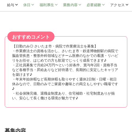
給与
休日
福利厚生
業務内容
必要経験
アクセス
おすすめコメント
【日勤のみ◎ さいたま市・病院で作業療法士を募集】
・作業療法士の資格を活かし、さいたま市・鉄道博物館駅の病院で
脳血管疾患・整形外科領域などチーム医療のなかでの看護・リハビ
リをお任せ、はじめての方も歓迎でじっくり成長できます♪
・正社員募集で月給24万円〜という好条件、賞与年2回・資格手当
など各種手当・昇給ありなど好待遇で、長期的に安定したキャリア
を築けます♪
・年末年始休暇など長期休暇も取りやすく週休2日制・日曜・祝日
休みなので、日勤のみでご家庭や趣味との両立もしやすい職場です
♪
・社会保険完備、退職金制度あり、住宅補助・社宅制度ありが揃
い、安心して長く働ける環境が魅力です♪
募集内容