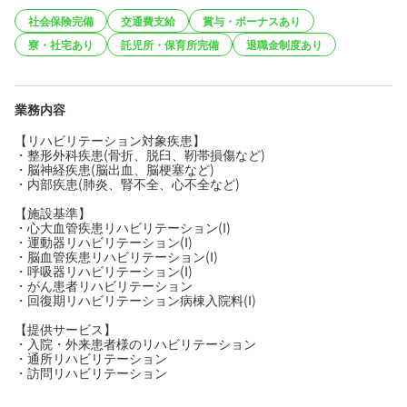
社会保険完備
交通費支給
賞与・ボーナスあり
寮・社宅あり
託児所・保育所完備
退職金制度あり
業務内容
【リハビリテーション対象疾患】
・整形外科疾患(骨折、脱臼、靭帯損傷など)
・脳神経疾患(脳出血、脳梗塞など)
・内部疾患(肺炎、腎不全、心不全など)
【施設基準】
・心大血管疾患リハビリテーション(I)
・運動器リハビリテーション(I)
・脳血管疾患リハビリテーション(I)
・呼吸器リハビリテーション(I)
・がん患者リハビリテーション
・回復期リハビリテーション病棟入院料(I)
【提供サービス】
・入院・外来患者様のリハビリテーション
・通所リハビリテーション
・訪問リハビリテーション