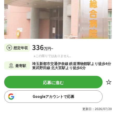
336
想定年収
万円~
※この限りではありません。
埼玉新都市交通伊奈線 鉄道博物館駅より徒歩4分
最寄駅
東武野田線 北大宮駅より徒歩6分
応募に進む
Googleアカウントで応募
更新日：2026/07/20