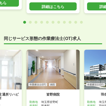
ちら
詳細はこちら
詳
同じサービス形態の作業療法士(OT)求人
作業療法士(OT)
病院
作業療法士(OT)
 通所リハビ
皆野病院
羽
所
勤務地
埼玉県皆野町
勤務地
埼玉
市
最寄駅
親鼻駅
最寄駅
羽生