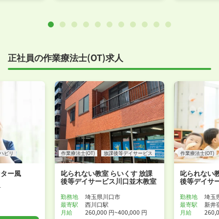
正社員の作業療法士(OT)求人
ハビリ
作業療法士(OT)
放課後等デイサービス
作業療法士(OT)
ンター風
叱られない教室 らいくす 放課
叱られない教
後等デイサービス川口並木教室
後等デイサ
市
勤務地
埼玉県川口市
勤務地
埼玉
最寄駅
西川口駅
最寄駅
新井
月給
260,000 円~400,000 円
月給
260,