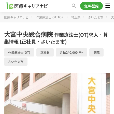
無料登録
医療キャリアナビ
作業療法士(OT)TOP
埼玉県
さいたま市
大
大宮中央総合病院
作業療法士(OT)求人・募
集情報 (正社員・さいたま市)
作業療法士(OT)
正社員
月給240,000 円~
病院
さいたま市