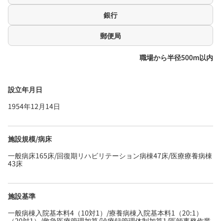
銀行
郵便局
職場から半径500m以内
設立年月日
1954年12月14日
施設規模/病床
一般病床165床/回復期リハビリテーション病棟47床/医療療養病棟
43床
施設基準
一般病棟入院基本料4（10対1）/療養病棟入院基本料1（20:1）
（20対1）/救急医療管理加算/診療録管理体制加算1/医師事務作業