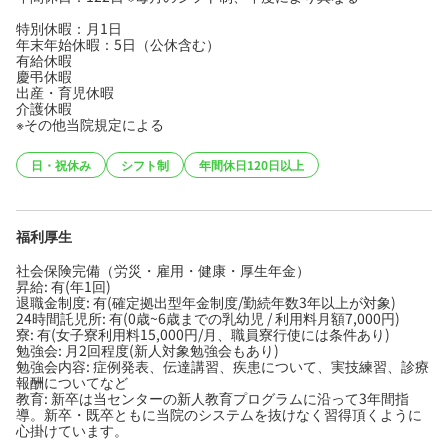
特別休暇：月1日
年末年始休暇：5日（公休含む）
有給休暇
慶弔休暇
出産・育児休暇
介護休暇
※その他当院規定による
日・祝休み
シフト制
年間休日120日以上
福利厚生
社会保険完備（労災・雇用・健康・厚生年金）
昇給: 有(年1回)
退職金制度: 有(確定拠出型年金制度/勤続年数3年以上が対象)
24時間託児所: 有(0歳~6歳までの乳幼児 / 利用料月額7,000円)
寮: 有(女子寮利用料15,000円/月、職員寮行使には条件あり)
勉強会: 月2回程度(新人対象勉強会もあり)
勉強会内容: 症例発表、伝達講習、疾患について、実技練習、診療
報酬についてなど
教育: 新卒は当センターの新人教育プログラムに沿って3年間指
導。新卒・既卒ともに当院のシステムを抜けなく習得頂くように
心掛けています。