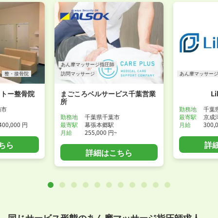
あん摩マッサージ指圧師
整・接骨院
訪問マッサージ
あん摩マッサー
イトー整骨院
まごころベルサービス千葉営業
L
所
浦市
勤務地
千葉
勤務地
千葉県千葉市
最寄駅
京成
400,000 円
最寄駅
幕張本郷駅
月給
300,
月給
255,000 円~
ちら
詳
詳細はこちら
同じサービス形態のあん摩マッサージ指圧師求人