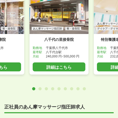
あん摩マッサー
整・接骨院
あん摩マッサージ指圧師
整・接骨院
デイケア・デイ
療院
八千代の里接骨院
特別養護
代市
勤務地
千葉県八千代市
勤務地
千葉
最寄駅
八千代台駅
最寄駅
八千
月給
240,000 円~500,000 円
月給
232,
ちら
詳細はこちら
詳
正社員のあん摩マッサージ指圧師求人