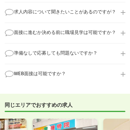
医療キャリアナビからご応募いただいた場合、直接企
業様に個人情報が送られることはありません！
求人内容について聞きたいことがあるのですが？
より詳細な求人情報をご確認いただいた上で、転職希
望時期に合わせてキャリアパートナーから応募企業様
求人票だけでは分からない詳細な情報について、確認
へ連絡をいたします。
してお答えいたします。
面接に進むか決める前に職場見学は可能ですか？
勤務体制や職場の雰囲気、研修制度など、どんな小さ
なことでも構いません。納得してから選考に進んでい
もちろんです！多くの医療機関では事前の職場見学を
ただけるよう、しっかりサポートさせていただきま
積極的に受け入れています。実際の職場環境や働く人
準備なしで応募しても問題ないですか？
す！
の様子を見ることで、より安心してご判断いただけま
求人内容について問い合わせる
す。
全く問題ございません！履歴書の書き方から面接対策
職場見学の日程調整もキャリアパートナーにお任せく
まで、一からサポートいたします。「転職を考え始め
WEB面接は可能ですか？
ださい！
たばかり」「何から始めればいいか分からない」とい
職場見学を希望する
う方の応募も大歓迎です！
実際に職場の雰囲気を知るために対面での面接をおす
すめしていますが、企業様によってはWEB面接を導入
しているところもあります。
同じエリアでおすすめの求人
事前に確認することは可能ですので、お気軽にお申し
付けください！
WEB面接可能か確認する