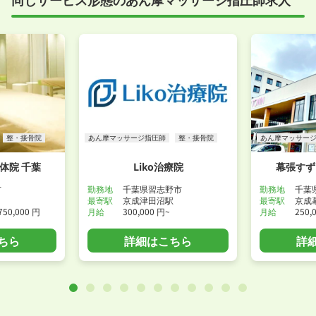
整・接骨院
あん摩マッサージ指圧師
整・接骨院
あん摩マッサー
整体院 千葉
Liko治療院
幕張すず
市
勤務地
千葉県習志野市
勤務地
千葉
最寄駅
京成津田沼駅
最寄駅
京成
750,000 円
月給
300,000 円~
月給
250,
ちら
詳細はこちら
詳