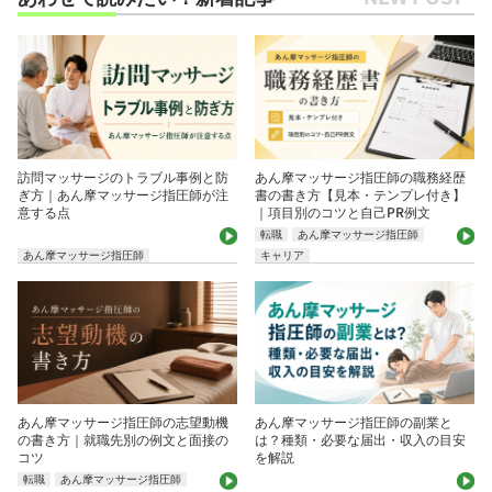
訪問マッサージのトラブル事例と防
あん摩マッサージ指圧師の職務経歴
ぎ方｜あん摩マッサージ指圧師が注
書の書き方【見本・テンプレ付き】
意する点
｜項目別のコツと自己PR例文
転職
あん摩マッサージ指圧師
あん摩マッサージ指圧師
キャリア
あん摩マッサージ指圧師の志望動機
あん摩マッサージ指圧師の副業と
の書き方｜就職先別の例文と面接の
は？種類・必要な届出・収入の目安
コツ
を解説
転職
あん摩マッサージ指圧師