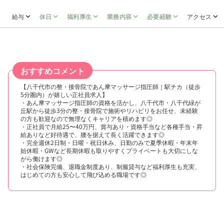
給与
休日
福利厚生
業務内容
必要経験
アクセス
おすすめコメント
【八千代市の整・接骨院であん摩マッサージ指圧師｜駅チカ（徒歩
5分圏内）が嬉しい正社員求人】
・あん摩マッサージ指圧師の資格を活かし、八千代市・八千代緑が
丘駅から徒歩3分の整・接骨院で施術やリハビリをお任せ、未経験
の方も歓迎なので無理なくキャリアを積めます◎
・正社員で月給25〜40万円、賞与あり・資格手当など各種手当・昇
給ありなど好待遇で、腰を据えて長く活躍できます◎
・完全週休2日制・日曜・祝日休み、日勤のみで夏季休暇・年末年
始休暇・GWなど長期休暇も取りやすくプライベートも大切にしな
がら働けます◎
・社会保険完備、退職金制度あり、制服貸与など福利厚生も充実、
はじめての方も安心して飛び込める職場です◎