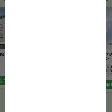
WEB面接可能か確認する
正看護師
訪問看護
正看護師
訪問
病院
訪問看護ステーションふぁみり
フリージア
ぃ
テーション
市
勤務地
大阪府交野市
勤務地
大阪
最寄駅
私市駅
最寄駅
星田
月給
265,000 円~290,000 円
月給
210,
ちら
詳細はこちら
詳