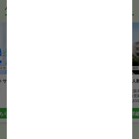
パート・アルバイトの正看護師求人
イサービス
正看護師
クリニック
正看護師
病院
トサービス
医療法人弘清会 四ツ橋診療所
医療法人
市
勤務地
大阪府大阪市
勤務地
大阪
最寄駅
西大橋駅
最寄駅
香里
時給
2,100 円~
時給
1,65
ちら
詳細はこちら
詳