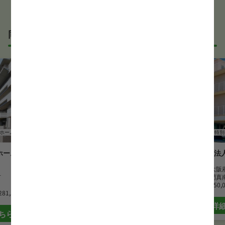
同じサービス形態の正看護師求人
ホーム
正看護師
特別養護老人ホーム
正看護師
特別
ーム 第二大
特別養護老人ホームたんぴ野
社会福祉法
勤務地
大阪府羽曳野市
勤務地
大阪
市
最寄駅
恵我ノ荘駅
最寄駅
門真
月給
275,000 円~285,000 円
月給
250,
281,500 円
詳細はこちら
詳
ちら