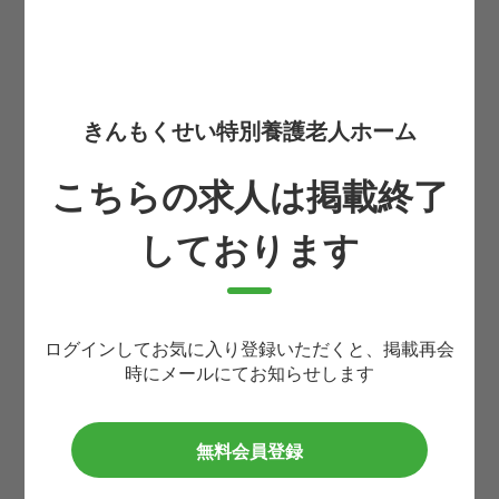
お名前
必須
きんもくせい特別養護老人ホーム
生まれ年(西暦4桁)
必須
こちらの求人は掲載終了
しております
携帯番号
必須
メールアドレス
必須
ログインしてお気に入り登録いただくと、掲載再会
時にメールにてお知らせします
利用規約
等に同意して
無料会員登録