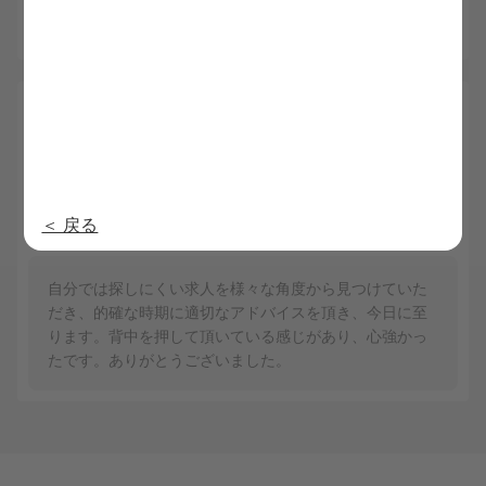
す。
5.0
山内 50代
総合
内定日：2025/2/22
5
5
利用満足度
担当者の質
5
5
求人満足度
提供情報の質
＜ 戻る
5
対応の早さ
自分では探しにくい求人を様々な角度から見つけていた
だき、的確な時期に適切なアドバイスを頂き、今日に至
ります。背中を押して頂いている感じがあり、心強かっ
たです。ありがとうございました。