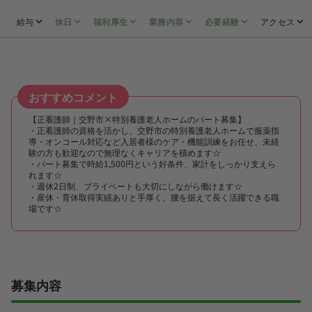
給与
休日
福利厚生
業務内容
必要経験
アクセス
おすすめコメント
【正看護師｜交野市×特別養護老人ホームのパート募集】
・正看護師の資格を活かし、交野市の特別養護老人ホームで服薬指
導・オンコール対応など入居者様のケア・機能訓練をお任せ、未経
験の方も歓迎なので無理なくキャリアを積めます☆
・パート募集で時給1,500円という好条件、家計をしっかり支えら
れます☆
・週休2日制、プライベートも大切にしながら働けます☆
・産休・育休取得実績ありと手厚く、腰を据えて長く活躍できる職
場です☆
募集内容