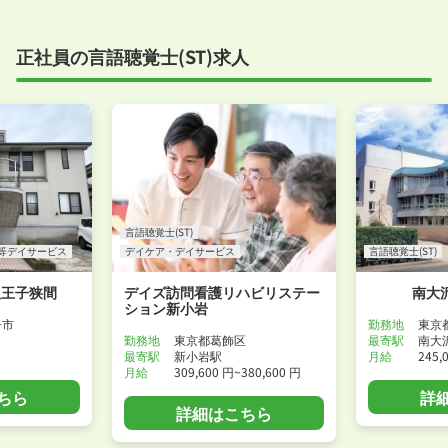
正社員の言語聴覚士(ST)求人
言語聴覚士(ST)
等デイサービス
デイケア・デイサービス
言語聴覚士(ST)
八王子狭間
デイズ訪問看護リハビリステー
南大
ション新小岩
子市
勤務地
東京
勤務地
東京都葛飾区
最寄駅
南大
最寄駅
新小岩駅
月給
245,
月給
309,600 円~380,600 円
ちら
詳
詳細はこちら