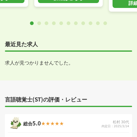
詳
最近見た求人
求人が見つかりませんでした。
言語聴覚士(ST)の評価・レビュー
5.0
松村 30代
総合
内定日：2025/3/14