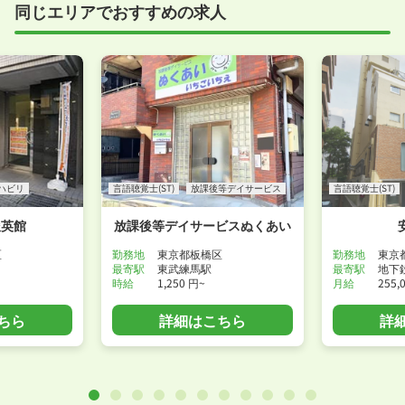
同じエリアでおすすめの求人
事前に確認することは可能ですので、お気軽にお申し
付けください！
WEB面接可能か確認する
ハビリ
言語聴覚士(ST)
放課後等デイサービス
言語聴覚士(ST)
俊英館
放課後等デイサービスぬくあい
区
勤務地
東京都板橋区
勤務地
東京
最寄駅
東武練馬駅
最寄駅
地下
時給
1,250 円~
月給
255,
ちら
詳細はこちら
詳