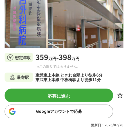
359
398
想定年収
万円~
万円
※この限りではありません。
東武東上本線 ときわ台駅より徒歩6分
最寄駅
東武東上本線 中板橋駅より徒歩11分
応募に進む
Googleアカウントで応募
更新日：2026/07/20