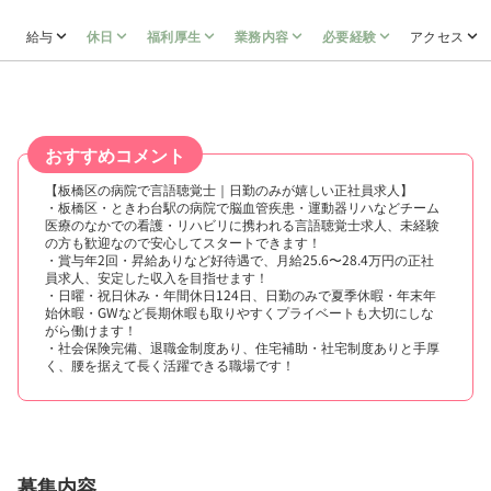
給与
休日
福利厚生
業務内容
必要経験
アクセス
おすすめコメント
【板橋区の病院で言語聴覚士｜日勤のみが嬉しい正社員求人】
・板橋区・ときわ台駅の病院で脳血管疾患・運動器リハなどチーム
医療のなかでの看護・リハビリに携われる言語聴覚士求人、未経験
の方も歓迎なので安心してスタートできます！
・賞与年2回・昇給ありなど好待遇で、月給25.6〜28.4万円の正社
員求人、安定した収入を目指せます！
・日曜・祝日休み・年間休日124日、日勤のみで夏季休暇・年末年
始休暇・GWなど長期休暇も取りやすくプライベートも大切にしな
がら働けます！
・社会保険完備、退職金制度あり、住宅補助・社宅制度ありと手厚
く、腰を据えて長く活躍できる職場です！
募集内容