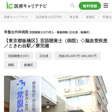
無料登録
医療キャリアナビ
言語聴覚士(ST)TOP
東京都
板橋区
常盤台
常盤台外科病院
言語聴覚士(ST)求人・募集情報 (正社員・板橋区)
【東京都板橋区】言語聴覚士（病院）◇脳血管疾患
／ときわ台駅／寮完備
言語聴覚士(ST)
正社員
月給256,500 円~284,500 円
病院
板橋区