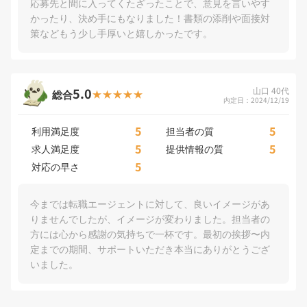
応募先と間に入ってくたざったことで、意見を言いやす
かったり、決め手にもなりました！書類の添削や面接対
策などもう少し手厚いと嬉しかったです。
5.0
山口 40代
総合
内定日：2024/12/19
5
5
利用満足度
担当者の質
5
5
求人満足度
提供情報の質
5
対応の早さ
今までは転職エージェントに対して、良いイメージがあ
りませんでしたが、イメージが変わりました。担当者の
方には心から感謝の気持ちで一杯です。最初の挨拶〜内
定までの期間、サポートいただき本当にありがとうござ
いました。