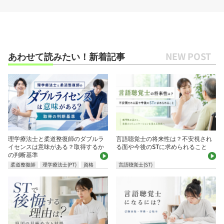
あわせて読みたい！新着記事
理学療法士と柔道整復師のダブルラ
言語聴覚士の将来性は？不安視され
イセンスは意味がある？取得するか
る面や今後のSTに求められること
の判断基準
柔道整復師
理学療法士(PT)
資格
言語聴覚士(ST)