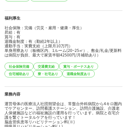
福利厚生
社会保険：完備（労災・雇用・健康・厚生）
昇給：有
賞与：有
退職金制度：有（勤続2年以上）
通勤手当：実費支給（上限月10万円）
単身用寮あり（板橋区内、1ルーム(20~25㎡）、敷金/礼金/更新料
は病院が負担、最大で家賃半額42500円/月補助あり）
社会保険完備
交通費支給
賞与・ボーナスあり
住宅補助あり
寮・社宅あり
退職金制度あり
業務内容
運営母体の医療法人社団朔望会は、常盤台外科病院から4キロ圏内
でケアセンター、訪問看護ステーション、訪問介護施設、介護老
人保健施設などの福祉施設の運用を行っています。病院と在宅介
護を繋ぐトータルケアを行っています！
脳血管疾患等リハビリテーション料(Ⅱ)
呼吸器リハビリテーション料(Ⅰ)