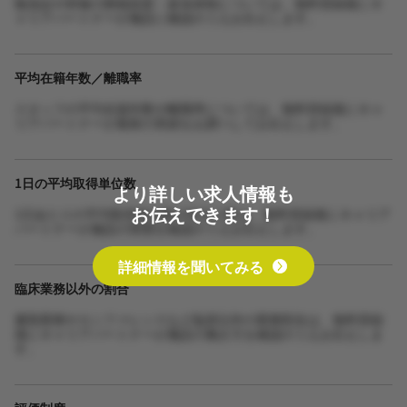
勉強会や研修の開催頻度・参加体制については、無料登録後にキ
ャリアパートナーが施設に確認のうえお伝えします。
平均在籍年数／離職率
スタッフの平均在籍年数や離職率については、無料登録後にキャ
リアパートナーが最新の実績をお調べしてお伝えします。
1日の平均取得単位数
より詳しい求人情報も
お伝えできます！
1日あたりの平均取得単位数や担当人数は、無料登録後にキャリア
パートナーが施設の実態を確認のうえお伝えします。
詳細情報を聞いてみる
臨床業務以外の割合
書類業務やカンファレンスなど臨床以外の業務割合は、無料登録
後にキャリアパートナーが施設の働き方を確認のうえお伝えしま
す。