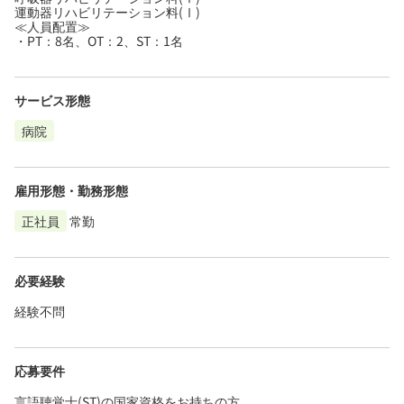
運動器リハビリテーション料(Ⅰ)
≪人員配置≫
・PT：8名、OT：2、ST：1名
サービス形態
病院
雇用形態・勤務形態
正社員
常勤
必要経験
経験不問
応募要件
言語聴覚士(ST)の国家資格をお持ちの方