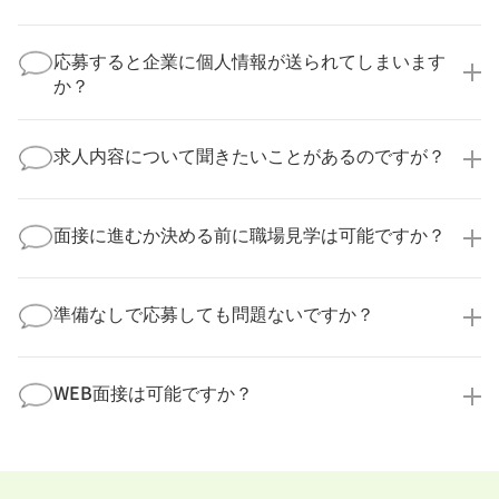
いいえ、複数の企業様に同時にご応募いただけます。
実際に医療キャリアナビを利用して転職に成功した方
応募すると企業に個人情報が送られてしまいます
の多くは、複数応募して自分に合った職場を選ばれて
か？
います。
医療キャリアナビからご応募いただいた場合、直接企
業様に個人情報が送られることはありません！
求人内容について聞きたいことがあるのですが？
より詳細な求人情報をご確認いただいた上で、転職希
望時期に合わせてキャリアパートナーから応募企業様
求人票だけでは分からない詳細な情報について、確認
へ連絡をいたします。
してお答えいたします。
面接に進むか決める前に職場見学は可能ですか？
勤務体制や職場の雰囲気、研修制度など、どんな小さ
なことでも構いません。納得してから選考に進んでい
もちろんです！多くの医療機関では事前の職場見学を
ただけるよう、しっかりサポートさせていただきま
積極的に受け入れています。実際の職場環境や働く人
準備なしで応募しても問題ないですか？
す！
の様子を見ることで、より安心してご判断いただけま
求人内容について問い合わせる
す。
全く問題ございません！履歴書の書き方から面接対策
職場見学の日程調整もキャリアパートナーにお任せく
まで、一からサポートいたします。「転職を考え始め
WEB面接は可能ですか？
ださい！
たばかり」「何から始めればいいか分からない」とい
職場見学を希望する
う方の応募も大歓迎です！
実際に職場の雰囲気を知るために対面での面接をおす
すめしていますが、企業様によってはWEB面接を導入
しているところもあります。