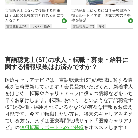
言語聴覚士になって後悔する理由
言語聴覚士になるには？受験資格を
は？原因の見極め方と辞める前にで
得るルートと学費・国家試験の合格
きること
率を解説
言語聴覚士(ST)
つらい・悩み
言語聴覚士(ST)
資格
言語聴覚士(ST)の求人・転職・募集・給料に
関する情報収集はお済みですか？
医療キャリアナビでは、言語聴覚士(ST)の転職に関する情
報を随時更新しています！会員登録いただくと、新着求人
をはじめ、転職やキャリアアップに役立つ情報などをいち
早くお届けします。転職において、どのような言語聴覚士
(ST)が評価・採用されているかなどの有益な情報もお伝え
可能です。今すぐ転職したい方も、将来のキャリアを考え
ている方も、まずは医療専門転職サイト「医療キャリアナ
ビ」の
無料転職サポートへのご登録
をオススメします！