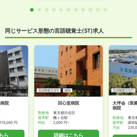
同じサービス形態の言語聴覚士(ST)求人
言語聴覚士(ST)
病院
言語聴覚士(ST)
園病院
回心堂病院
大坪会（医
病院
区
勤務地
東京都渋谷区
最寄駅
幡ヶ谷駅
勤務地
東京
278,000 円
時給
2,000 円~
最寄駅
調布
月給
230,
ちら
詳細はこちら