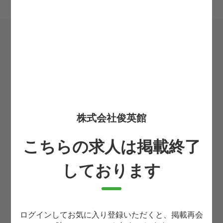
希望転職時期
必須
お住まいの都道府県
必須
株式会社俊英館
お名前
必須
こちらの求人は掲載終了
しております
生まれ年(西暦4桁)
必須
ログインしてお気に入り登録いただくと、掲載再会
携帯番号
必須