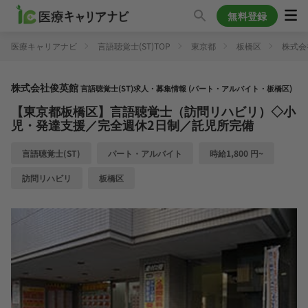
無料登録
医療キャリアナビ
言語聴覚士(ST)TOP
東京都
板橋区
株式会
株式会社俊英館
言語聴覚士(ST)求人・募集情報 (パート・アルバイト・板橋区)
【東京都板橋区】言語聴覚士（訪問リハビリ）◇小
児・発達支援／完全週休2日制／託児所完備
言語聴覚士(ST)
パート・アルバイト
時給1,800 円~
訪問リハビリ
板橋区