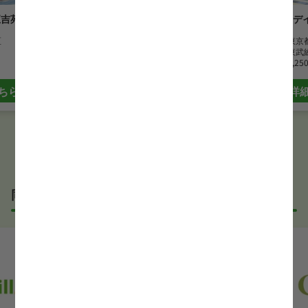
正吉苑
南大沢ホロス由木
放課後等デ
区
勤務地
東京都八王子市
勤務地
東京
最寄駅
南大沢駅
最寄駅
東武
時給
1,500 円~
時給
1,25
ちら
詳細はこちら
詳
同じサービス形態の言語聴覚士(ST)求人