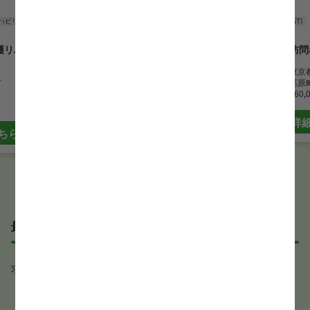
ハビリ
言語聴覚士(ST)
訪問リハビリ
言語聴覚士(ST)
護リハビリス
訪問看護ステーションMEDPER
curun
勤務地
東京都西東京市
勤務地
東京
市
最寄駅
ひばりヶ丘駅
最寄駅
荏原
月給
260,000 円~415,000 円
月給
260,
詳細はこちら
詳
ちら
最近見た求人
求人が見つかりませんでした。