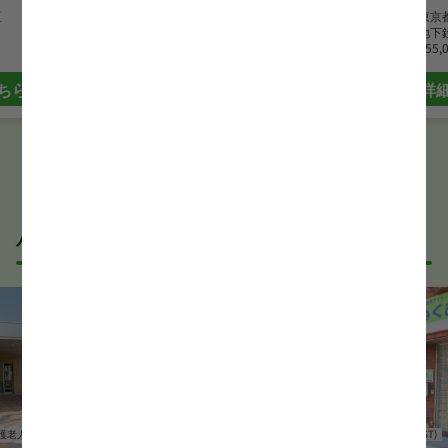
区
勤務地
東京都板橋区
勤務地
東京
最寄駅
東武練馬駅
最寄駅
地下
時給
1,250 円~
月給
255,
ちら
詳細はこちら
詳
パート・アルバイトの言語聴覚士(ST)求人
護老人ホーム
言語聴覚士(ST)
介護老人保健施設
言語聴覚士(ST)