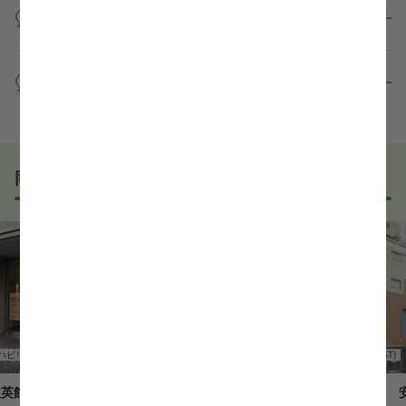
積極的に受け入れています。実際の職場環境や働く人
準備なしで応募しても問題ないですか？
す！
の様子を見ることで、より安心してご判断いただけま
求人内容について問い合わせる
す。
全く問題ございません！履歴書の書き方から面接対策
職場見学の日程調整もキャリアパートナーにお任せく
まで、一からサポートいたします。「転職を考え始め
WEB面接は可能ですか？
ださい！
たばかり」「何から始めればいいか分からない」とい
職場見学を希望する
う方の応募も大歓迎です！
実際に職場の雰囲気を知るために対面での面接をおす
すめしていますが、企業様によってはWEB面接を導入
しているところもあります。
同じエリアでおすすめの求人
事前に確認することは可能ですので、お気軽にお申し
付けください！
WEB面接可能か確認する
ハビリ
言語聴覚士(ST)
放課後等デイサービス
言語聴覚士(ST)
俊英館
放課後等デイサービスぬくあい