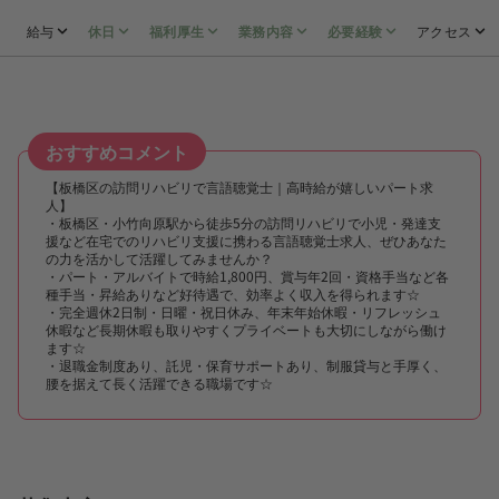
給与
休日
福利厚生
業務内容
必要経験
アクセス
おすすめコメント
【板橋区の訪問リハビリで言語聴覚士｜高時給が嬉しいパート求
人】
・板橋区・小竹向原駅から徒歩5分の訪問リハビリで小児・発達支
援など在宅でのリハビリ支援に携わる言語聴覚士求人、ぜひあなた
の力を活かして活躍してみませんか？
・パート・アルバイトで時給1,800円、賞与年2回・資格手当など各
種手当・昇給ありなど好待遇で、効率よく収入を得られます☆
・完全週休2日制・日曜・祝日休み、年末年始休暇・リフレッシュ
休暇など長期休暇も取りやすくプライベートも大切にしながら働け
ます☆
・退職金制度あり、託児・保育サポートあり、制服貸与と手厚く、
腰を据えて長く活躍できる職場です☆