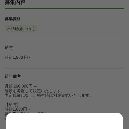
募集内容
募集資格
言語聴覚士(ST)
給与
時給1,800 円~
給与備考
月給 260,000円 ～
経験を考慮して決定いたします。
固定残業代なし。発生時は別途支給いたします。
【給与】
時給1,800円～
試用期間6か月(同条件)
経験を考慮し決定いたします。
【資格手当】