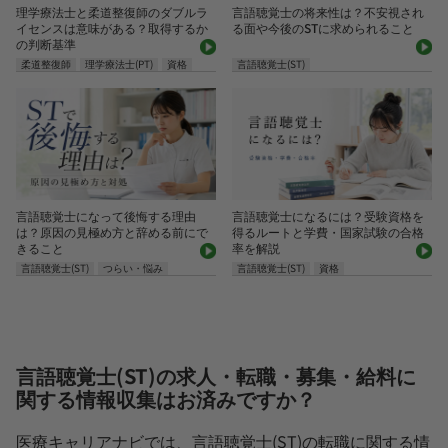
理学療法士と柔道整復師のダブルラ
言語聴覚士の将来性は？不安視され
イセンスは意味がある？取得するか
る面や今後のSTに求められること
の判断基準
柔道整復師
理学療法士(PT)
資格
言語聴覚士(ST)
言語聴覚士になって後悔する理由
言語聴覚士になるには？受験資格を
は？原因の見極め方と辞める前にで
得るルートと学費・国家試験の合格
きること
率を解説
言語聴覚士(ST)
つらい・悩み
言語聴覚士(ST)
資格
言語聴覚士(ST)の求人・転職・募集・給料に
関する情報収集はお済みですか？
医療キャリアナビでは、言語聴覚士(ST)の転職に関する情