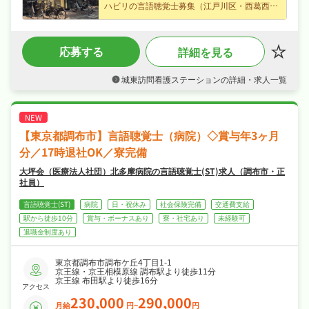
ハビリの言語聴覚士募集（江戸川区・西葛西駅
から徒歩3分）、ブランクのある方も歓迎でじ
っくり成長できます♪
・時給2,200円（パート・アルバイト）、昇給
応募する
詳細を見る
ありなど好待遇で、ライフスタイルに合わせて
無理なく働けます♪
・完全週休2日制・日曜・祝日休み・年間休日
城東訪問看護ステーションの詳細・求人一覧
120日、夏季休暇・年末年始休暇など長期休暇
も取りやすくプライベートも大切にしながら働
けます♪
・社会保険完備で、あなたの「働きたい」を全
力でサポートします♪
【東京都調布市】言語聴覚士（病院）◇賞与年3ヶ月
分／17時退社OK／寮完備
大坪会（医療法人社団）北多摩病院の言語聴覚士(ST)求人（調布市・正
社員）
言語聴覚士(ST)
病院
日・祝休み
社会保険完備
交通費支給
駅から徒歩10分
賞与・ボーナスあり
寮・社宅あり
未経験可
退職金制度あり
東京都調布市調布ケ丘4丁目1-1
京王線・京王相模原線 調布駅より徒歩11分
京王線 布田駅より徒歩16分
アクセス
230,000
290,000
月給
円~
円