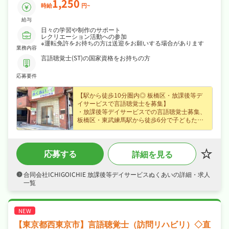
1,250
時給
円~
給与
日々の学習や制作のサポート
レクリエーション活動への参加
※運転免許をお持ちの方は送迎をお願いする場合があります
業務内容
言語聴覚士(ST)の国家資格をお持ちの方
応募要件
【駅から徒歩10分圏内◎ 板橋区・放課後等デ
イサービスで言語聴覚士を募集】
・放課後等デイサービスでの言語聴覚士募集、
板橋区・東武練馬駅から徒歩6分で子どもたち
の発達支援に携わり専門性を存分に発揮できま
す！
・パート募集で時給1,250円という好条件、資
応募する
詳細を見る
格手当など各種手当など好待遇で、ライフスタ
イルに合わせて無理なく働けます！
・日曜・祝日休み、夏季休暇・年末年始休暇な
合同会社ICHIGOICHIE 放課後等デイサービスぬくあいの詳細・求人
ど長期休暇も取りやすくプライベートも大切に
一覧
しながら働けます！
・研修制度ありと手厚く、腰を据えて長く活躍
できる職場です！
【東京都西東京市】言語聴覚士（訪問リハビリ）◇直