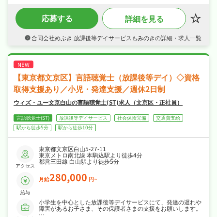
を始めませんか？
・賞与あり・資格手当・職務手当など各種手
応募する
詳細を見る
当・昇給ありなど好待遇で、月給26.4〜31.4万
円の正社員求人、あなたの経験を正当に評価し
ます◎
合同会社めぶき 放課後等デイサービスもみのきの詳細・求人一覧
・週休2日制、日勤のみで年末年始休暇など長
期休暇も取りやすくプライベートも大切にしな
がら働けます◎
・社会保険完備など福利厚生も充実、はじめて
の方も安心して飛び込める職場です◎
【東京都文京区】言語聴覚士（放課後等デイ）◇資格
取得支援あり／小児・発達支援／週休2日制
ウィズ・ユー文京白山の言語聴覚士(ST)求人（文京区・正社員）
言語聴覚士(ST)
放課後等デイサービス
社会保険完備
交通費支給
駅から徒歩5分
駅から徒歩10分
東京都文京区白山5-27-11
東京メトロ南北線 本駒込駅より徒歩4分
都営三田線 白山駅より徒歩5分
アクセス
280,000
月給
円~
給与
小学生を中心とした放課後等デイサービスにて、発達の遅れや
障害があるお子さま、その保護者さまの支援をお願いします。