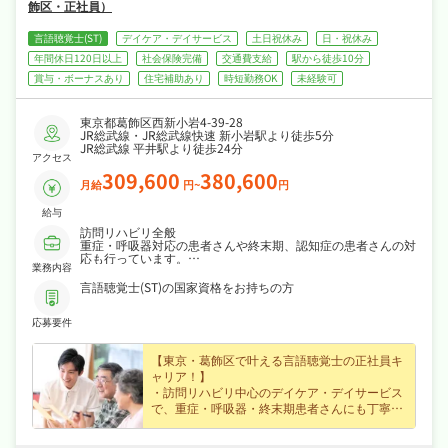
ゲ
飾区・正社員）
ー
言語聴覚士(ST)
デイケア・デイサービス
土日祝休み
日・祝休み
年間休日120日以上
社会保険完備
交通費支給
駅から徒歩10分
シ
賞与・ボーナスあり
住宅補助あり
時短勤務OK
未経験可
ョ
東京都葛飾区西新小岩4-39-28
JR総武線・JR総武線快速 新小岩駅より徒歩5分
JR総武線 平井駅より徒歩24分
ン
アクセス
309,600
380,600
月給
円~
円
給与
訪問リハビリ全般
重症・呼吸器対応の患者さんや終末期、認知症の患者さんの対
応も行っています。
業務内容
対応エリア：葛飾区、江戸川区、墨田区（一部）
言語聴覚士(ST)の国家資格をお持ちの方
【1日のスケジュール】
応募要件
8:50 出勤
9:00 朝礼
9:20 出発
【東京・葛飾区で叶える言語聴覚士の正社員キ
9:30 午前訪問2件
11:30 帰社
ャリア！】
12:00 休憩
・訪問リハビリ中心のデイケア・デイサービス
13:20 出発
で、重症・呼吸器・終末期患者さんにも丁寧に
13:30 午後訪問3~4件
関われます！
16:45 帰社
17:30 情報共有
・月給30.9万円～38万円、安定収入で、福利厚