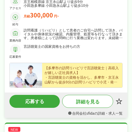
京王相模原線 京王永山駅より徒歩9分
小田急多摩線 小田急永山駅より徒歩10分
アクセス
300,000
月給
円~
給与
訪問看護（リハビリ）として患者のご自宅へ訪問して頂き、バ
イタルや身体状況の確認、内服管理、処置等を行なって頂きま
す。患者様によって訪問時に行う業務は変わります。未経験の
業務内容
方～ブランクのある方でも、最初は在籍スタッフと一緒に訪問
して頂き、慣れて頂けたらどんどん1人で訪問して頂きます。
言語聴覚士の国家資格をお持ちの方
訪問する対象の方は小児～成人です。
応募要件
【多摩市の訪問リハビリで言語聴覚士｜高収入
が嬉しい正社員求人】
・言語聴覚士の資格を活かし、多摩市・京王永
山駅から徒歩9分の訪問リハビリで小児・発達
支援など在宅でのリハビリ支援をお任せ、ブラ
ンクのある方も歓迎なので安心してスタートで
きます！
応募する
詳細を見る
・月給30万円〜の正社員求人、腰を据えて長く
活躍できます！
・完全週休2日制・年間休日120日、日勤のみで
合同会社sfidaの詳細・求人一覧
夏季休暇・年末年始休暇など長期休暇も取りや
すくプライベートも大切にしながら働けます！
・社会保険完備で、あなたの「働きたい」を全
力でサポートします！