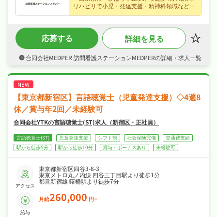
＜1日の流れ（例）＞
リハビリで小児・発達支援・精神科領域など在
8:30：出勤
宅でのリハビリ支援に携われる言語聴覚士求
9:00：移動
9:15～12:00 ：訪問3～4件程度
人、ブランクのある方も歓迎でじっくり成長で
12:00～13:00：休憩
きます♪
13:00～17:00：訪問3～5件程度
応募する
詳細を見る
・正社員募集で月給26〜41.5万円という好条
17:00：帰社、事務作業、カンファレンス
件、賞与あり・資格手当・住宅手当・オンコー
17:30：退勤
ル手当など各種手当・昇給ありなど好待遇で、
合同会社MEDPER 訪問看護ステーションMEDPERの詳細・求人一覧
※訪問状況に応じて直帰OK
腰を据えて長く活躍できます♪
※移動記録を外出中に記載可能
・完全週休2日制・年間休日111日、年末年始休
※訪問件数7件程度（総訪問時間240分～300分）
暇・リフレッシュ休暇など長期休暇も取りやす
※医療保険：介護保険＝3：7
く日勤のみ・時短勤務相談可でオンオフを切り
※がん患者、心不全患者、生活習慣病が主疾患。その他精神、
小児、難病など
替えて長く続けられる環境です♪
【東京都新宿区】言語聴覚士（児童発達支援）◇4週8
・社会保険完備、住宅補助・社宅制度あり、研
修制度ありが揃い、安心して長く働ける環境が
休／賞与年2回／未経験可
魅力です♪
合同会社YTKの言語聴覚士(ST)求人（新宿区・正社員）
言語聴覚士(ST)
児童発達支援
シフト制
社会保険完備
交通費支給
駅から徒歩5分
駅から徒歩10分
賞与・ボーナスあり
未経験可
東京都新宿区四谷3-8-3
東京メトロ丸ノ内線 四谷三丁目駅より徒歩1分
都営新宿線 曙橋駅より徒歩7分
アクセス
260,000
月給
円~
給与