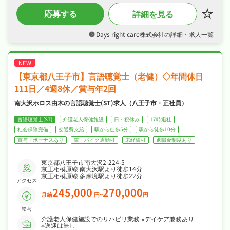
18:00 退勤
生や住宅手当も充実！
応募する
詳細を見る
・年間休日120日、土日祝休み＆時短勤務も相
・雇入れ後の業務範囲の変更なし
談OK！ワークライフバランスを大切にしたい
・就業場所の変更なし
方にぴったりです！
Days right care株式会社の詳細・求人一覧
【東京都八王子市】言語聴覚士（老健）◇年間休日
111日／4週8休／賞与年2回
南大沢ホロス由木の言語聴覚士(ST)求人（八王子市・正社員）
言語聴覚士(ST)
介護老人保健施設
日・祝休み
17時退社
社会保険完備
交通費支給
駅から徒歩5分
駅から徒歩10分
賞与・ボーナスあり
車・バイク通勤可
未経験可
退職金制度あり
東京都八王子市南大沢2-224-5
京王相模原線 南大沢駅より徒歩14分
京王相模原線 多摩境駅より徒歩22分
アクセス
245,000
270,000
月給
円~
円
給与
介護老人保健施設でのリハビリ業務 ※デイケア兼務あり
※送迎は無し