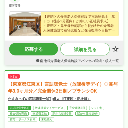
・利用者宅への在宅訪問（入所前・退所後訪問など）
応募要件
リハビリ職員：11名
【豊島区の介護老人保健施設で言語聴覚士｜駅
チカ（徒歩5分圏内）が嬉しい正社員求人】
・豊島区・鬼子母神前駅から徒歩3分の介護老
人保健施設で在宅支援など在宅復帰を目指す方
のリハビリ・ケアに携われる言語聴覚士求人、
経験不問なので安心してスタートできます！
・賞与年2回・住宅手当・家族手当など各種手
応募する
詳細を見る
当・昇給ありなど好待遇で、月給25〜30.3万円
の正社員求人、長期的に安定したキャリアを築
けます！
南池袋介護老人保健施設アバンセの詳細・求人一覧
・日勤のみでシフト制・日曜・祝日休みでメリ
ハリよく働け、夏季休暇・年末年始休暇など長
期休暇も取りやすくワークライフバランスも抜
群！
・社会保険完備、退職金制度あり、住宅補助・
【東京都江東区】言語聴覚士（放課後等デイ）◇賞与
社宅制度ありと手厚く、腰を据えて長く活躍で
きる職場です！
年3.0ヶ月分／完全週休2日制／ブランクOK
たすきっずの言語聴覚士(ST)求人（江東区・正社員）
言語聴覚士(ST)
放課後等デイサービス
完全週休2日
シフト制
社会保険完備
交通費支給
駅から徒歩5分
駅から徒歩10分
賞与・ボーナスあり
未経験可