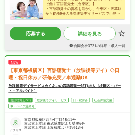
で働く言語聴覚士（台東区）】
・言語聴覚士の資格を活かし、台東区・浅草駅
から徒歩9分の放課後等デイサービスで小児・
発達支援など子どもたちの発達支援をお任せ、
ブランクのある方も歓迎でじっくり成長できま
す◎
応募する
詳細を見る
・賞与あり・昇給ありなど好待遇で、月給23万
円〜の正社員求人、安定した収入を目指せます
◎
合同会社3721の詳細・求人一覧
・日曜・祝日休み、日勤のみでオンオフを切り
替えて長く続けられる環境です◎
・社会保険完備、退職金制度ありで、あなたの
「働きたい」を全力でサポートします◎
【東京都板橋区】言語聴覚士（放課後等デイ）◇日
曜・祝日休み／研修充実／車通勤OK
放課後等デイサービスぬくあいの言語聴覚士(ST)求人（板橋区・パー
ト・アルバイト）
言語聴覚士(ST)
放課後等デイサービス
日・祝休み
社会保険完備
車・バイク通勤可
東京都板橋区西台4丁目4番11号
東武東上本線 東武練馬駅より徒歩6分
東武東上本線 上板橋駅より徒歩13分
アクセス