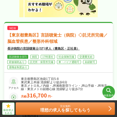
【東京都豊島区】言語聴覚士（病院）◇託児所完備／
脳血管疾患／整形外科領域
長汐病院の言語聴覚士(ST)求人（豊島区・正社員）
言語聴覚士(ST)
病院
17時退社
社会保険完備
交通費支給
研修補助あり
託児所・保育所完備
車・バイク通勤可
未経験可
退職金制度あり
東京都豊島区池袋1丁目5-8
東武東上本線 池袋駅より徒歩6分
東京メトロ丸ノ内線・JR湘南新宿ライン・JR山手線・JR埼京
アクセス
線・東京メトロ副都心線 池袋駅より徒歩7分
316,700
検索条件
月給
円~
給与
-
条件をクリア
条件をクリア
条件をクリア
完全無料
件
検索する
検索する
検索する
ケアミックス型病院での、脳血管疾患・整形疾患を中心とした
理想の求人を探してもらう
保存求人
入院及び外来のリハビリテーション業務
をみる
【業務内容】