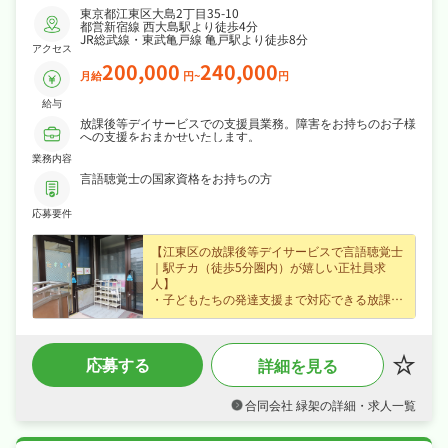
東京都江東区大島2丁目35-10
都営新宿線 西大島駅より徒歩4分
JR総武線・東武亀戸線 亀戸駅より徒歩8分
アクセス
200,000
240,000
月給
円~
円
給与
放課後等デイサービスでの支援員業務。障害をお持ちのお子様
への支援をおまかせいたします。
業務内容
言語聴覚士の国家資格をお持ちの方
応募要件
【江東区の放課後等デイサービスで言語聴覚士
｜駅チカ（徒歩5分圏内）が嬉しい正社員求
人】
・子どもたちの発達支援まで対応できる放課後
等デイサービスの言語聴覚士募集（江東区・西
大島駅から徒歩4分）、ブランクのある方も歓
迎なので安心してスタートできます！
応募する
詳細を見る
・賞与年3.0ヶ月分・昇給ありなど好待遇で、
月給20〜24万円の正社員求人、あなたの経験を
正当に評価します！
合同会社 緑架の詳細・求人一覧
・完全週休2日制、年末年始休暇など長期休暇
も取りやすく日勤のみでオンオフを切り替えて
長く続けられる環境です！