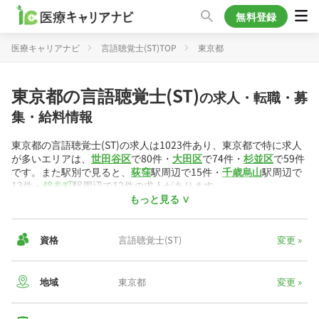
無料登録
医療キャリアナビ
言語聴覚士(ST)TOP
東京都
東京都の言語聴覚士(ST)
の求人・転職・募
集・給料情報
東京都の言語聴覚士(ST)の求人は1023件あり、東京都で特に求人
が多いエリアは、
世田谷区
で80件・
大田区
で74件・
杉並区
で59件
です。また駅別で見ると、
荻窪
駅周辺で15件・
千歳烏山
駅周辺で
13件・
錦糸町
駅周辺で12件の求人があります。
もっと見る ∨
働き方の内訳は、
正社員
が750件・
パート/アルバイト
が273件と
なっています。言語聴覚士(ST)には色々な働き方があり、
訪問リ
ハビリ
の求人が349件・
病院
の求人が182件・
児童発達支援
の求人
資格
言語聴覚士(ST)
変更 »
が89件掲載されています。
東京都内の言語聴覚士(ST)求人から算出した平均年収は487万円・
地域
東京都
変更 »
平均時給は2,506円です。
▼東京都の給与相場