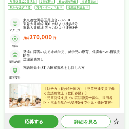
年間休日120日以上
17時退社
社会保険完備
交通費支給
駅から徒歩10分
賞与・ボーナスあり
退職金制度あり
東京都世田谷区尾山台2-32-10
東急大井町線 尾山台駅より徒歩5分
東急大井町線 等々力駅より徒歩8分
アクセス
270,000
月給
円~
給与
発達に障害のある未就学児、就学児の療育、保護者への相談援
助等
送迎業務無し
業務内容
言語聴覚士(ST)の国家資格をお持ちの方
応募要件
【駅チカ（徒歩5分圏内）！児童発達支援で働
く言語聴覚士（世田谷区）】
・児童発達支援での言語聴覚士募集、世田谷
区・尾山台駅から徒歩5分で小児・発達支援な
ど子どもたちの発達支援に携わり培った経験が
活きる職場です☆
・賞与あり・昇給ありなど好待遇で、月給27万
応募する
詳細を見る
円〜の正社員求人、腰を据えて長く活躍できま
す☆