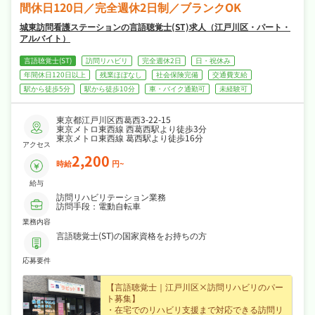
が魅力です☆
間休日120日／完全週休2日制／ブランクOK
城東訪問看護ステーションの言語聴覚士(ST)求人（江戸川区・パート・
アルバイト）
言語聴覚士(ST)
訪問リハビリ
完全週休2日
日・祝休み
年間休日120日以上
残業ほぼなし
社会保険完備
交通費支給
駅から徒歩5分
駅から徒歩10分
車・バイク通勤可
未経験可
東京都江戸川区西葛西3-22-15
東京メトロ東西線 西葛西駅より徒歩3分
東京メトロ東西線 葛西駅より徒歩16分
アクセス
2,200
時給
円~
給与
訪問リハビリテーション業務
訪問手段：電動自転車
業務内容
言語聴覚士(ST)の国家資格をお持ちの方
応募要件
【言語聴覚士｜江戸川区×訪問リハビリのパー
ト募集】
・在宅でのリハビリ支援まで対応できる訪問リ