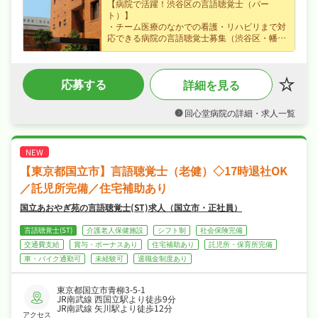
【病院で活躍！渋谷区の言語聴覚士（パー
ト）】
・チーム医療のなかでの看護・リハビリまで対
応できる病院の言語聴覚士募集（渋谷区・幡ヶ
谷駅から徒歩1分）、専門性を存分に発揮でき
ます◎
・時給2,000円のパート・アルバイト求人、ラ
応募する
詳細を見る
イフスタイルに合わせて無理なく働けます◎
・シフト制でメリハリよく働け、ワークライフ
バランスも抜群◎
回心堂病院の詳細・求人一覧
・社会保険完備が揃い、安心して長く働ける環
境が魅力です◎
【東京都国立市】言語聴覚士（老健）◇17時退社OK
／託児所完備／住宅補助あり
国立あおやぎ苑の言語聴覚士(ST)求人（国立市・正社員）
言語聴覚士(ST)
介護老人保健施設
シフト制
社会保険完備
交通費支給
賞与・ボーナスあり
住宅補助あり
託児所・保育所完備
車・バイク通勤可
未経験可
退職金制度あり
東京都国立市青柳3-5-1
JR南武線 西国立駅より徒歩9分
JR南武線 矢川駅より徒歩12分
アクセス