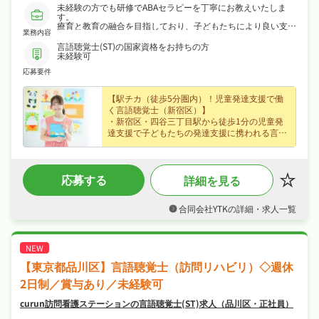
未経験の方でも研修でABAセラピーを丁寧にお教えいたしま
す。
療育と教育の融合を目指しており、子どもたちにより良い支援
業務内容
を行える施設です。
言語聴覚士(ST)の国家資格をお持ちの方
未経験可
応募要件
【駅チカ（徒歩5分圏内）！児童発達支援で働
く言語聴覚士（新宿区）】
・新宿区・四谷三丁目駅から徒歩1分の児童発
達支援で子どもたちの発達支援に携われる言語
聴覚士求人、経験不問でじっくり成長できます
♪
・正社員で月給26万円〜、賞与年2回・昇給あ
応募する
詳細を見る
りなど好待遇で、長期的に安定したキャリアを
築けます♪
・4週8休、日勤のみでオンオフを切り替えて長
合同会社YTKの詳細・求人一覧
く続けられる環境です♪
・社会保険完備など福利厚生も充実、はじめて
の方も安心して飛び込める職場です♪
【東京都品川区】言語聴覚士（訪問リハビリ）◇週休
2日制／賞与あり／未経験可
curun訪問看護ステーションの言語聴覚士(ST)求人（品川区・正社員）