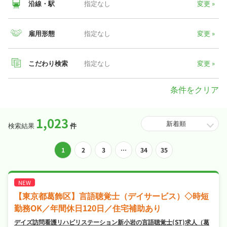
沿線・駅
指定なし
変更 »
東京都
雇用形態
指定なし
変更 »
正社員
487
万
(年収)
こだわり検索
指定なし
変更 »
パート・
2,506
アルバイト
円
条件をクリア
(時給)
※掲載求人データより算出
1,023
医療キャリアナビでは、言語聴覚士(ST)の好条件のお仕事を多数
検索結果
件
掲載しています。「
完全週休2日
」「
シフト制
」「
交通費支給
」な
ど希望条件で検索することはもちろん、職場の雰囲気など求人票
投
1
2
3
…
34
35
だけでは見えにくい部分は、代わりにキャリアパートナーがお調
べすることも可能です。
稿
ナ
【東京都葛飾区】言語聴覚士（デイサービス）◇時短
ビ
勤務OK／年間休日120日／住宅補助あり
デイズ訪問看護リハビリステーション新小岩の言語聴覚士(ST)求人（葛