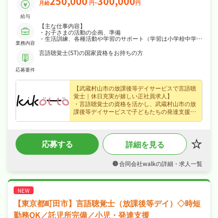
250,000
300,000
月給
円~
円
給与
【主な仕事内容】
・お子さまの活動の企画、準備
・生活訓練、各種活動や学習のサポート（学習は小学校中学年
業務内容
程度）
・活動記録等の書類作成、事務
言語聴覚士(ST)の国家資格をお持ちの方
・事務所内外や車の清掃
・送迎 など
応募要件
【武蔵村山市の放課後等デイサービスで言語聴
覚士｜休日充実が嬉しい正社員求人】
・言語聴覚士の資格を活かし、武蔵村山市の放
課後等デイサービスで子どもたちの発達支援を
お任せ、スキルを活かして活躍できます◎
・正社員で月給25〜30万円、賞与年2回・資格
手当など各種手当・昇給ありなど好待遇で、あ
応募する
詳細を見る
なたの経験を正当に評価します◎
・完全週休2日制・日曜・祝日休み・年間休日
120日、日勤のみでプライベートも大切にしな
合同会社walkの詳細・求人一覧
がら働けます◎
・社会保険完備、退職金制度ありが揃い、安心
して長く働ける環境が魅力です◎
【東京都町田市】言語聴覚士（放課後等デイ）◇時短
勤務OK／託児所完備／小児・発達支援