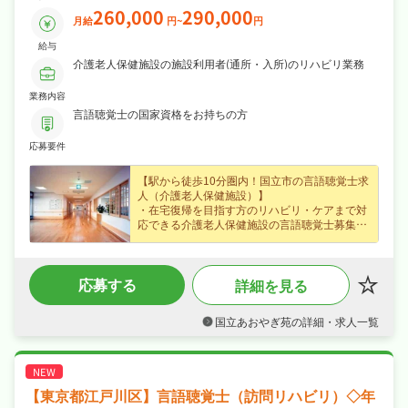
260,000
290,000
月給
円~
円
給与
介護老人保健施設の施設利用者(通所・入所)のリハビリ業務
業務内容
言語聴覚士の国家資格をお持ちの方
応募要件
【駅から徒歩10分圏内！国立市の言語聴覚士求
人（介護老人保健施設）】
・在宅復帰を目指す方のリハビリ・ケアまで対
応できる介護老人保健施設の言語聴覚士募集
（国立市・西国立駅から徒歩9分）、はじめて
の方も歓迎でじっくり成長できます☆
・賞与年2回・住宅手当・家族手当など各種手
応募する
詳細を見る
当・昇給ありなど好待遇で、月給26〜29万円の
正社員求人、あなたの経験を正当に評価します
☆
国立あおやぎ苑の詳細・求人一覧
・夏季休暇・年末年始休暇など長期休暇も取り
やすくシフト制・日曜・祝日休み・年間休日
110日なので、日勤のみでご家庭や趣味との両
立もしやすい職場です☆
・社会保険完備、退職金制度あり、住宅補助・
【東京都江戸川区】言語聴覚士（訪問リハビリ）◇年
社宅制度ありが揃い、安心して長く働ける環境