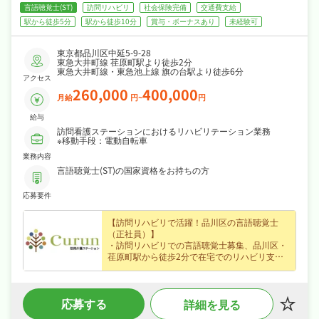
言語聴覚士(ST)
訪問リハビリ
社会保険完備
交通費支給
駅から徒歩5分
駅から徒歩10分
賞与・ボーナスあり
未経験可
東京都品川区中延5-9-28
東急大井町線 荏原町駅より徒歩2分
東急大井町線・東急池上線 旗の台駅より徒歩6分
アクセス
260,000
400,000
月給
円~
円
給与
訪問看護ステーションにおけるリハビリテーション業務
※移動手段：電動自転車
業務内容
言語聴覚士(ST)の国家資格をお持ちの方
応募要件
【訪問リハビリで活躍！品川区の言語聴覚士
（正社員）】
・訪問リハビリでの言語聴覚士募集、品川区・
荏原町駅から徒歩2分で在宅でのリハビリ支援
に携わり未経験の方も歓迎なので無理なくキャ
リアを積めます☆
・正社員募集で月給26〜40万円という好条件、
応募する
詳細を見る
賞与あり・昇給ありなど好待遇で、安定した収
入を目指せます☆