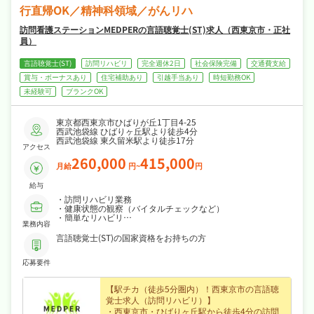
行直帰OK／精神科領域／がんリハ
訪問看護ステーションMEDPERの言語聴覚士(ST)求人（西東京市・正社
員）
言語聴覚士(ST)
訪問リハビリ
完全週休2日
社会保険完備
交通費支給
賞与・ボーナスあり
住宅補助あり
引越手当あり
時短勤務OK
未経験可
ブランクOK
東京都西東京市ひばりが丘1丁目4-25
西武池袋線 ひばりヶ丘駅より徒歩4分
西武池袋線 東久留米駅より徒歩17分
アクセス
260,000
415,000
月給
円~
円
給与
・訪問リハビリ業務
・健康状態の観察（バイタルチェックなど）
・簡単なリハビリ
業務内容
・各事業所への連絡
・サービス提供にかかる計画書や報告書の作成 など
言語聴覚士(ST)の国家資格をお持ちの方
＜移動手段＞
応募要件
電動自転車（社用車貸出、社用車もあり遠方に訪問する際は使
用）
【駅チカ（徒歩5分圏内）！西東京市の言語聴
＜対応エリア＞
西東京市など
覚士求人（訪問リハビリ）】
・西東京市・ひばりヶ丘駅から徒歩4分の訪問