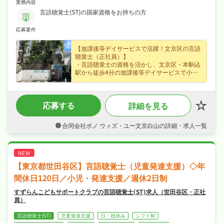
業務内容
【ここでの主な業務内容】
●療育の実施(子どもと遊ぶ、楽しむ、学ぶ!)
言語聴覚士(ST)の国家資格をお持ちの方
●プログラムやイベントの企画、運営
●保護者の方の相談、対応、情報共有
応募要件
●記録作成
●事務作業
●送迎(社用車はAT車を使用) など
【放課後等デイサービスで活躍！文京区の言語
聴覚士（正社員）】
・言語聴覚士の資格を活かし、文京区・本駒込
駅から徒歩4分の放課後等デイサービスで小
児・発達支援など子どもたちの発達支援をお任
せ、スキルを活かして活躍できます！
・月給28万円〜（正社員）、腰を据えて長く活
応募する
詳細を見る
躍できます！
・週休2日制、年末年始休暇など長期休暇も取
りやすく日勤のみでオンオフを切り替えて長く
合同会社ポノ ウィズ・ユー文京白山の詳細・求人一覧
続けられる環境です！
・社会保険完備、研修制度あり、制服貸与が揃
い、安心して長く働ける環境が魅力です！
【東京都世田谷区】言語聴覚士（児童発達支援）◇年
間休日120日／小児・発達支援／週休2日制
すずらんこどもサポートクラブの言語聴覚士(ST)求人（世田谷区・正社
員）
言語聴覚士(ST)
児童発達支援
日・祝休み
シフト制