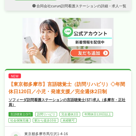
・週休2日制なので、日勤のみでご家庭や趣味
合同会社curun訪問看護ステーションの詳細・求人一覧
との両立もしやすい職場です☆
・社会保険完備など福利厚生も充実、はじめて
の方も安心して飛び込める職場です☆
【東京都多摩市】言語聴覚士（訪問リハビリ）◇年間
休日120日／小児・発達支援／完全週休2日制
ソフィーダ訪問看護ステーションの言語聴覚士(ST)求人（多摩市・正社
員）
言語聴覚士(ST)
訪問リハビリ
完全週休2日
年間休日120日以上
社会保険完備
駅から徒歩10分
未経験可
東京都多摩市馬引沢1-4-16