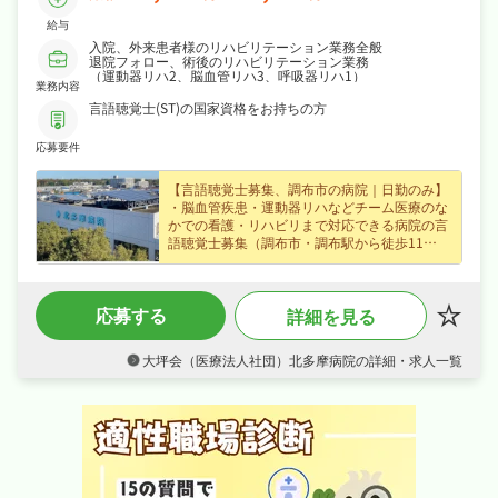
給与
入院、外来患者様のリハビリテーション業務全般
退院フォロー、術後のリハビリテーション業務
（運動器リハ2、脳血管リハ3、呼吸器リハ1）
業務内容
言語聴覚士(ST)の国家資格をお持ちの方
応募要件
【言語聴覚士募集、調布市の病院｜日勤のみ】
・脳血管疾患・運動器リハなどチーム医療のな
かでの看護・リハビリまで対応できる病院の言
語聴覚士募集（調布市・調布駅から徒歩11
分）、はじめての方も歓迎なので無理なくキャ
リアを積めます！
・正社員募集で月給23〜29万円という好条件、
応募する
詳細を見る
賞与年3ヶ月分・資格手当・皆勤手当など各種
手当・昇給ありなど好待遇で、長期的に安定し
たキャリアを築けます！
大坪会（医療法人社団）北多摩病院の詳細・求人一覧
・日勤のみで日曜・祝日休みでメリハリよく働
け、夏季休暇・年末年始休暇など長期休暇も取
りやすくワークライフバランスも抜群！
・社会保険完備、退職金制度あり、住宅補助・
社宅制度ありと手厚く、腰を据えて長く活躍で
きる職場です！