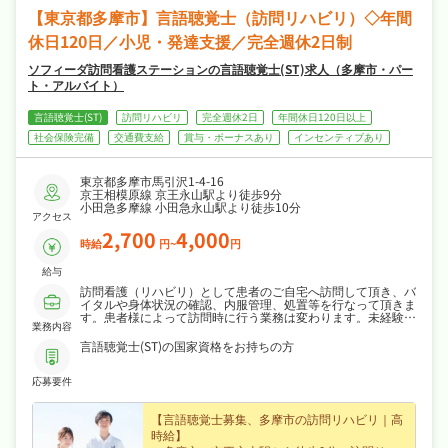
【東京都多摩市】言語聴覚士（訪問リハビリ）◇年間
休日120日／小児・発達支援／完全週休2日制
ソフィーダ訪問看護ステーションの言語聴覚士(ST)求人（多摩市・パー
ト・アルバイト）
言語聴覚士(ST)
訪問リハビリ
完全週休2日
年間休日120日以上
社会保険完備
交通費支給
賞与・ボーナスあり
インセンティブあり
東京都多摩市馬引沢1-4-16
京王相模原線 京王永山駅より徒歩9分
小田急多摩線 小田急永山駅より徒歩10分
アクセス
2,700
4,000
時給
円~
円
給与
訪問看護（リハビリ）として患者のご自宅へ訪問して頂き、バ
イタルや身体状況の確認、内服管理、処置等を行なって頂きま
す。患者様によって訪問時に行う業務は変わります。未経験の
業務内容
方～ブランクのある方でも、最初は在籍スタッフと一緒に訪問
して頂き、慣れて頂けたらどんどん1人で訪問して頂きます。
言語聴覚士(ST)の国家資格をお持ちの方
訪問する対象の方は小児～成人です。
リハビリ職以外にも看護師～事務員もいます。他職種との連携
応募要件
も大事になります。事務所には常にスタッフもおりますので、
いつでも質問や相談ができる状況にあると思います。
【言語聴覚士募集、多摩市の訪問リハビリ｜高
時給】