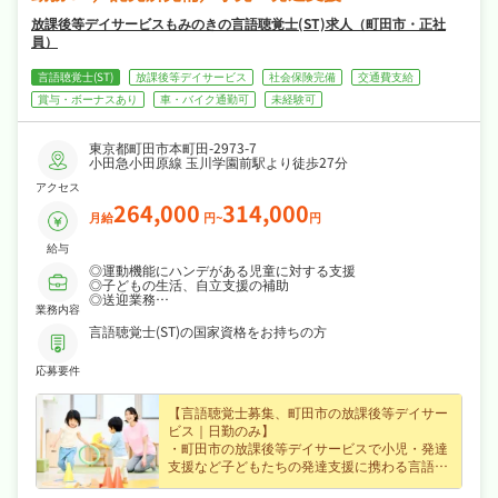
放課後等デイサービスもみのきの言語聴覚士(ST)求人（町田市・正社
員）
言語聴覚士(ST)
放課後等デイサービス
社会保険完備
交通費支給
賞与・ボーナスあり
車・バイク通勤可
未経験可
東京都町田市本町田-2973-7
小田急小田原線 玉川学園前駅より徒歩27分
アクセス
264,000
314,000
月給
円~
円
給与
◎運動機能にハンデがある児童に対する支援
◎子どもの生活、自立支援の補助
◎送迎業務
業務内容
◎療育の準備など
【スタッフ構成】2025年10月時点
言語聴覚士(ST)の国家資格をお持ちの方
管理者兼児童発達支援管理責任者1名
保育士2名
応募要件
児童指導員4名
【言語聴覚士募集、町田市の放課後等デイサー
ビス｜日勤のみ】
・町田市の放課後等デイサービスで小児・発達
支援など子どもたちの発達支援に携わる言語聴
覚士求人、私たちと一緒に地域を支えるお仕事