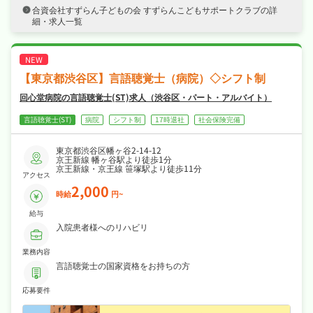
・年末年始休暇・GW・誕生日休暇など長期休
合資会社すずらん子どもの会 すずらんこどもサポートクラブの詳
暇も取りやすく週休2日制・日曜・祝日休み・
細・求人一覧
年間休日120日なので、日勤のみでご家庭や趣
味との両立もしやすい職場です☆
・社会保険完備、退職金制度あり、産休・育休
制度ありなど福利厚生も充実、はじめての方も
安心して飛び込める職場です☆
【東京都渋谷区】言語聴覚士（病院）◇シフト制
回心堂病院の言語聴覚士(ST)求人（渋谷区・パート・アルバイト）
言語聴覚士(ST)
病院
シフト制
17時退社
社会保険完備
東京都渋谷区幡ヶ谷2-14-12
京王新線 幡ヶ谷駅より徒歩1分
京王新線・京王線 笹塚駅より徒歩11分
アクセス
2,000
時給
円~
給与
入院患者様へのリハビリ
業務内容
言語聴覚士の国家資格をお持ちの方
応募要件