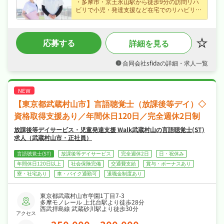
・多摩市・京王永山駅から徒歩9分の訪問リハ
ビリで小児・発達支援など在宅でのリハビリ支
援に携わる言語聴覚士求人、私たちと一緒に地
域を支えるお仕事を始めませんか？
・賞与あり・昇給ありなど好待遇で、時給
応募する
詳細を見る
2,700円のパート・アルバイト求人、ライフス
タイルに合わせて無理なく働けます☆
・夏季休暇・年末年始休暇など長期休暇も取り
合同会社sfidaの詳細・求人一覧
やすく完全週休2日制・年間休日120日なので、
ご家庭や趣味との両立もしやすい職場です☆
・社会保険完備で、あなたの「働きたい」を全
力でサポートします☆
【東京都武蔵村山市】言語聴覚士（放課後等デイ）◇
資格取得支援あり／年間休日120日／完全週休2日制
放課後等デイサービス・児童発達支援 Walk武蔵村山の言語聴覚士(ST)
求人（武蔵村山市・正社員）
言語聴覚士(ST)
放課後等デイサービス
完全週休2日
日・祝休み
年間休日120日以上
社会保険完備
交通費支給
賞与・ボーナスあり
寮・社宅あり
車・バイク通勤可
退職金制度あり
東京都武蔵村山市学園1丁目7-3
多摩モノレール 上北台駅より徒歩28分
西武拝島線 武蔵砂川駅より徒歩30分
アクセス