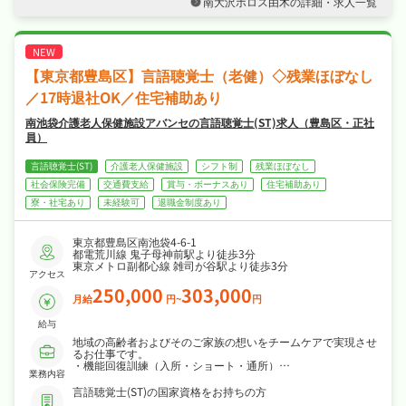
南大沢ホロス由木の詳細・求人一覧
など長期休暇も取りやすくオンオフを切り替え
て長く続けられる環境です！
・社会保険完備が揃い、安心して長く働ける環
境が魅力です！
【東京都豊島区】言語聴覚士（老健）◇残業ほぼなし
／17時退社OK／住宅補助あり
南池袋介護老人保健施設アバンセの言語聴覚士(ST)求人（豊島区・正社
員）
言語聴覚士(ST)
介護老人保健施設
シフト制
残業ほぼなし
社会保険完備
交通費支給
賞与・ボーナスあり
住宅補助あり
寮・社宅あり
未経験可
退職金制度あり
東京都豊島区南池袋4-6-1
都電荒川線 鬼子母神前駅より徒歩3分
東京メトロ副都心線 雑司が谷駅より徒歩3分
アクセス
250,000
303,000
月給
円~
円
給与
地域の高齢者およびそのご家族の想いをチームケアで実現させ
るお仕事です。
・機能回復訓練（入所・ショート・通所）
業務内容
・各担当利用者のリハビリテーション計画の立案
・リハビリテーション会議の開催・参加
言語聴覚士(ST)の国家資格をお持ちの方
・アクティビティの実践支援