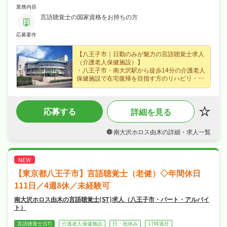
業務内容
言語聴覚士の国家資格をお持ちの方
応募要件
【八王子市｜日勤のみが魅力の言語聴覚士求人
（介護老人保健施設）】
・八王子市・南大沢駅から徒歩14分の介護老人
保健施設で在宅復帰を目指す方のリハビリ・ケ
アに携わる言語聴覚士求人、ぜひあなたの力を
活かして活躍してみませんか？
・正社員で月給24.5〜27万円、賞与年2回・昇
応募する
詳細を見る
給ありなど好待遇で、あなたの経験を正当に評
価します！
・年末年始休暇・リフレッシュ休暇・誕生日休
南大沢ホロス由木の詳細・求人一覧
暇など長期休暇も取りやすく4週8休・日曜・祝
日休み・年間休日111日なので、日勤のみでご
家庭や趣味との両立もしやすい職場です！
・社会保険完備、退職金制度ありなど福利厚生
も充実、はじめての方も安心して飛び込める職
【東京都八王子市】言語聴覚士（老健）◇年間休日
場です！
111日／4週8休／未経験可
南大沢ホロス由木の言語聴覚士(ST)求人（八王子市・パート・アルバイ
ト）
言語聴覚士(ST)
介護老人保健施設
日・祝休み
17時退社