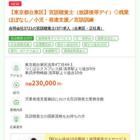
・社会保険完備、産休・育休制度ありが揃い、
安心して長く働ける環境が魅力です！
【東京都台東区】言語聴覚士（放課後等デイ）◇残業
ほぼなし／小児・発達支援／言語訓練
合同会社3721の言語聴覚士(ST)求人（台東区・正社員）
言語聴覚士(ST)
放課後等デイサービス
日・祝休み
残業ほぼなし
社会保険完備
交通費支給
駅から徒歩5分
駅から徒歩10分
賞与・ボーナスあり
未経験可
退職金制度あり
東京都台東区浅草4丁目44-3
つくばエクスプレス線 浅草駅より徒歩9分
東武伊勢崎線 浅草駅より徒歩10分
アクセス
230,000
月給
円~
給与
児童発達支援施設における言語聴覚士業務全般
業務内容
言語聴覚士の国家資格をお持ちの方
応募要件
【駅から徒歩10分圏内！放課後等デイサービス