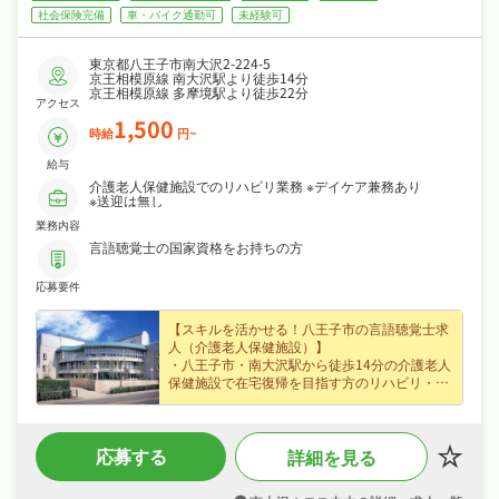
社会保険完備
車・バイク通勤可
未経験可
東京都八王子市南大沢2-224-5
京王相模原線 南大沢駅より徒歩14分
京王相模原線 多摩境駅より徒歩22分
アクセス
1,500
時給
円~
給与
介護老人保健施設でのリハビリ業務 ※デイケア兼務あり
※送迎は無し
業務内容
言語聴覚士の国家資格をお持ちの方
応募要件
【スキルを活かせる！八王子市の言語聴覚士求
人（介護老人保健施設）】
・八王子市・南大沢駅から徒歩14分の介護老人
保健施設で在宅復帰を目指す方のリハビリ・ケ
アに携われる言語聴覚士求人、経験不問でじっ
くり成長できます！
・パート・アルバイトで時給1,500円、スキマ
応募する
詳細を見る
時間も活かして働けます！
・4週8休・日曜・祝日休み・年間休日111日、
年末年始休暇・リフレッシュ休暇・誕生日休暇