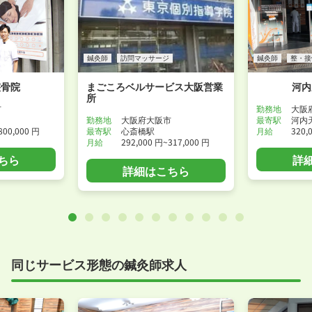
鍼灸師
訪問マッサージ
鍼灸師
整・接
整骨院
まごころベルサービス大阪営業
河内
所
市
勤務地
大阪
勤務地
大阪府大阪市
最寄駅
河内
800,000 円
最寄駅
心斎橋駅
月給
320,
月給
292,000 円~317,000 円
ちら
詳
詳細はこちら
同じサービス形態の鍼灸師求人