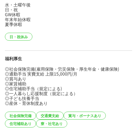
水・土曜午後
日・祝
GW休暇
年末年始休暇
夏季休暇
日・祝休み
福利厚生
◎社会保険完備(雇用保険・労災保険・厚生年金・健康保険)
◎通勤手当 実費支給 上限15,000円/月
◎賞与あり
◎家賃補助
◎住宅補助手当（規定による)
◎一人暮らし応援制度（規定による）
◎子ども扶養手当
◎産休・育休制度あり
社会保険完備
交通費支給
賞与・ボーナスあり
住宅補助あり
寮・社宅あり