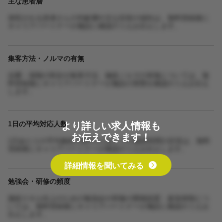
主な患者層
来院される患者さんの年齢層や主な症状の傾向は、無料登録後に
キャリアパートナーが施設に確認のうえお伝えします。
集客方法・ノルマの有無
自費・保険の割合や集客方法、施術ノルマの有無については、無
料登録後にキャリアパートナーが施設の実態を確認のうえお伝え
します。
より詳しい求人情報も
1日の平均対応人数
お伝えできます！
1日あたりの平均施術人数や1人あたりの施術時間の目安は、無料
登録後にキャリアパートナーが確認のうえお伝えします。
詳細情報を聞いてみる
勉強会・研修の頻度
施術スキル向上のための勉強会や研修の開催頻度・参加体制につ
いては、無料登録後にキャリアパートナーが施設に確認のうえお
伝えします。