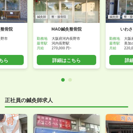
鍼灸師
整・接骨院
鍼灸師
整・接
灸整骨院
MAO鍼灸整骨院
いわさ
長野市
勤務地
大阪府河内長野市
勤務地
大阪
最寄駅
河内長野駅
最寄駅
美加
月給
270,000 円~
月給
220,
ちら
詳細はこちら
詳
正社員の鍼灸師求人