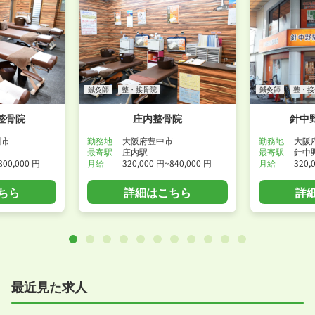
鍼灸師
整・接骨院
鍼灸師
整・接
整骨院
庄内整骨院
針中
川市
勤務地
大阪府豊中市
勤務地
大阪
最寄駅
庄内駅
最寄駅
針中
800,000 円
月給
320,000 円~840,000 円
月給
320,
ちら
詳細はこちら
詳
最近見た求人