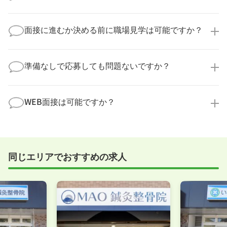
より詳細な求人情報をご確認いただいた上で、転職希
望時期に合わせてキャリアパートナーから応募企業様
求人票だけでは分からない詳細な情報について、確認
へ連絡をいたします。
してお答えいたします。
面接に進むか決める前に職場見学は可能ですか？
勤務体制や職場の雰囲気、研修制度など、どんな小さ
なことでも構いません。納得してから選考に進んでい
もちろんです！多くの医療機関では事前の職場見学を
ただけるよう、しっかりサポートさせていただきま
積極的に受け入れています。実際の職場環境や働く人
準備なしで応募しても問題ないですか？
す！
の様子を見ることで、より安心してご判断いただけま
求人内容について問い合わせる
す。
全く問題ございません！履歴書の書き方から面接対策
職場見学の日程調整もキャリアパートナーにお任せく
まで、一からサポートいたします。「転職を考え始め
WEB面接は可能ですか？
ださい！
たばかり」「何から始めればいいか分からない」とい
職場見学を希望する
う方の応募も大歓迎です！
実際に職場の雰囲気を知るために対面での面接をおす
すめしていますが、企業様によってはWEB面接を導入
しているところもあります。
同じエリアでおすすめの求人
事前に確認することは可能ですので、お気軽にお申し
付けください！
WEB面接可能か確認する