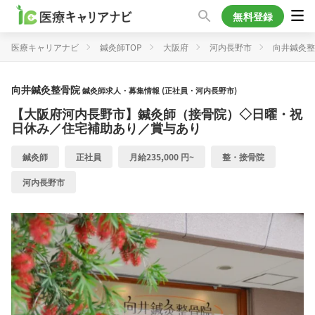
無料登録
医療キャリアナビ
鍼灸師TOP
大阪府
河内長野市
向井鍼灸整
向井鍼灸整骨院
鍼灸師求人・募集情報 (正社員・河内長野市)
【大阪府河内長野市】鍼灸師（接骨院）◇日曜・祝
日休み／住宅補助あり／賞与あり
鍼灸師
正社員
月給235,000 円~
整・接骨院
河内長野市