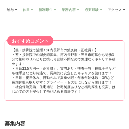
給与
休日
福利厚生
業務内容
必要経験
アクセス
おすすめコメント
【整・接骨院で活躍！河内長野市の鍼灸師（正社員）】
・整・接骨院での鍼灸師募集、河内長野市・三日市町駅から徒歩3
分で施術やリハビリに携わり経験不問なので無理なくキャリアを積
めます！
・月給23.5万円〜（正社員）、賞与あり・扶養手当・役職手当など
各種手当など好待遇で、長期的に安定したキャリアを築けます！
・日曜・祝日休み、日勤のみで夏季休暇・年末年始休暇・GWなど
長期休暇も取りやすくプライベートも大切にしながら働けます！
・社会保険完備、住宅補助・社宅制度ありなど福利厚生も充実、は
じめての方も安心して飛び込める職場です！
募集内容