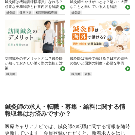
鍼灸師は機能訓練指導員になれる？
鍼灸師のやりがいとは？魅力・大変
必要な実務経験と仕事内容を解説
なことと向いている人を解説
鍼灸師
仕事内容
機能訓練指導員
鍼灸師
鍼灸師は海外で働ける？日本の資格
訪問鍼灸のデメリットとは？鍼灸師
の扱いと国別の制度・必要な準備
が知っておきたい働く際の負担と対
策
鍼灸師
鍼灸師
資格
鍼灸師の求人・転職・募集・給料に関する情
報収集はお済みですか？
医療キャリアナビでは、鍼灸師の転職に関する情報を随時
更新しています！会員登録いただくと、新着求人をはじ