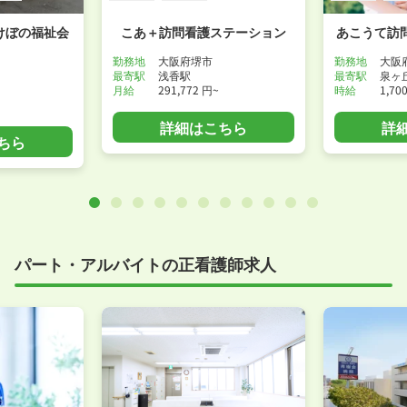
けぼの福祉会
こあ＋訪問看護ステーション
あこうて訪
勤務地
大阪府堺市
勤務地
大阪
最寄駅
浅香駅
最寄駅
泉ヶ
月給
291,772 円~
時給
1,70
詳細はこちら
詳
ちら
パート・アルバイトの正看護師求人