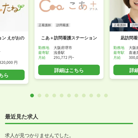
正看護師
訪問看護
正看護師
訪問
ン えがおの
こあ＋訪問看護ステーション
凪訪問看
勤務地
大阪府堺市
勤務地
大阪
市
最寄駅
浅香駅
最寄駅
喜連
月給
291,772 円~
月給
300,
320,000 円
詳細はこちら
詳
ちら
最近見た求人
求人が見つかりませんでした。