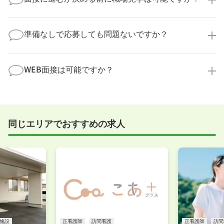
勤務体制や職場の雰囲気、研修制度など、どんな小さ
なことでも構いません。納得してから選考に進んでい
もちろんです！多くの医療機関では事前の職場見学を
ただけるよう、しっかりサポートさせていただきま
積極的に受け入れています。実際の職場環境や働く人
準備なしで応募しても問題ないですか？
す！
の様子を見ることで、より安心してご判断いただけま
求人内容について問い合わせる
す。
全く問題ございません！履歴書の書き方から面接対策
職場見学の日程調整もキャリアパートナーにお任せく
まで、一からサポートいたします。「転職を考え始め
WEB面接は可能ですか？
ださい！
たばかり」「何から始めればいいか分からない」とい
職場見学を希望する
う方の応募も大歓迎です！
実際に職場の雰囲気を知るために対面での面接をおす
すめしていますが、企業様によってはWEB面接を導入
しているところもあります。
同じエリアでおすすめの求人
事前に確認することは可能ですので、お気軽にお申し
付けください！
WEB面接可能か確認する
施設
正看護師
訪問看護
正看護師
訪問