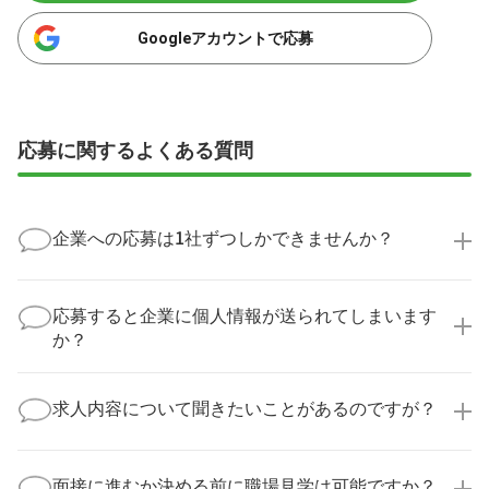
Googleアカウントで応募
応募に関するよくある質問
企業への応募は1社ずつしかできませんか？
いいえ、複数の企業様に同時にご応募いただけます。
実際に医療キャリアナビを利用して転職に成功した方
応募すると企業に個人情報が送られてしまいます
の多くは、複数応募して自分に合った職場を選ばれて
か？
います。
医療キャリアナビからご応募いただいた場合、直接企
業様に個人情報が送られることはありません！
求人内容について聞きたいことがあるのですが？
より詳細な求人情報をご確認いただいた上で、転職希
望時期に合わせてキャリアパートナーから応募企業様
求人票だけでは分からない詳細な情報について、確認
へ連絡をいたします。
してお答えいたします。
面接に進むか決める前に職場見学は可能ですか？