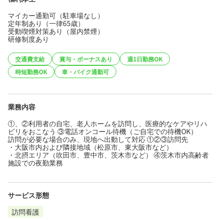
マイカー通勤可（駐車場なし）
定年制あり（一律65歳）
受動喫煙対策あり（屋内禁煙）
研修制度あり
交通費支給
賞与・ボーナスあり
週1日勤務OK
時短勤務OK
車・バイク通勤可
業務内容
①、②利用者の自宅、老人ホームを訪問し、医療的なケアやリハ
ビリをおこなう ③電話オンコール待機（ご自宅での待機OK）
訪問が必要な場合のみ、現地へ出動して対応 ①②③訪問先
・大阪市内および隣接地域（松原市、東大阪市など）
・北摂エリア（吹田市、豊中市、茨木市など） ④茨木市内高齢者
施設での夜勤業務
サービス形態
訪問看護