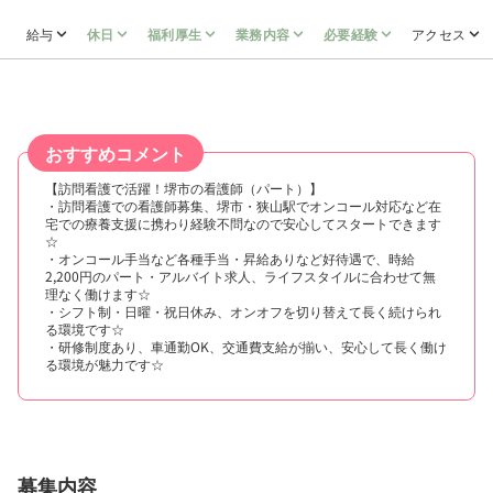
給与
休日
福利厚生
業務内容
必要経験
アクセス
おすすめコメント
【訪問看護で活躍！堺市の看護師（パート）】
・訪問看護での看護師募集、堺市・狭山駅でオンコール対応など在
宅での療養支援に携わり経験不問なので安心してスタートできます
☆
・オンコール手当など各種手当・昇給ありなど好待遇で、時給
2,200円のパート・アルバイト求人、ライフスタイルに合わせて無
理なく働けます☆
・シフト制・日曜・祝日休み、オンオフを切り替えて長く続けられ
る環境です☆
・研修制度あり、車通勤OK、交通費支給が揃い、安心して長く働け
る環境が魅力です☆
募集内容