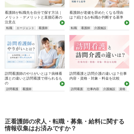
看護師が転職先を自分で探す方法｜
看護師が老健を辞めたくなる理由
メリット・デメリットと直接応募の
は？続けるか転職か判断する基準
注意点
転職
エージェント
看護師
転職
看護師
介護施設
訪問看護師のやりがいとは？病棟看
訪問看護と訪問介護の違いは？仕事
護との違いと訪問看護で得られるも
内容・資格・対象・料金を比較
の
訪問看護
看護師
訪問看護
仕事内容
介護施設
資格
正看護師の求人・転職・募集・給料に関する
情報収集はお済みですか？