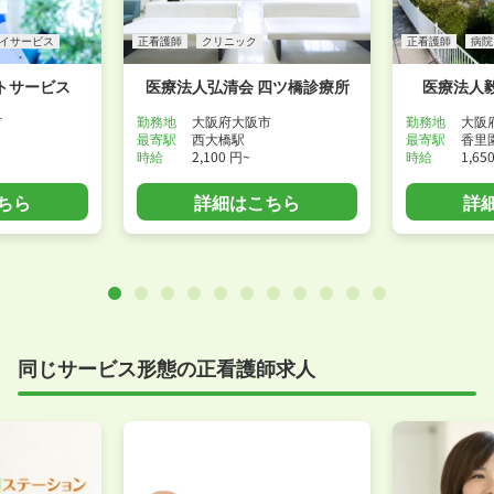
イサービス
正看護師
クリニック
正看護師
病院
トサービス
医療法人弘清会 四ツ橋診療所
医療法人
市
勤務地
大阪府大阪市
勤務地
大阪
最寄駅
西大橋駅
最寄駅
香里
時給
2,100 円~
時給
1,65
ちら
詳細はこちら
詳
同じサービス形態の正看護師求人