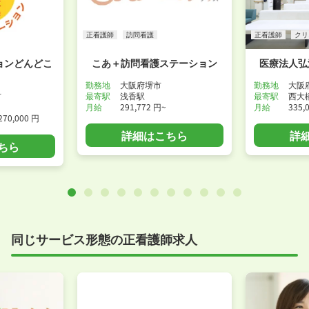
正看護師
訪問看護
正看護師
クリ
ョンどんどこ
こあ＋訪問看護ステーション
医療法人弘
勤務地
大阪府堺市
勤務地
大阪
市
最寄駅
浅香駅
最寄駅
西大
月給
291,772 円~
月給
335,
270,000 円
詳細はこちら
詳
ちら
同じサービス形態の正看護師求人