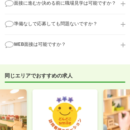
してお答えいたします。
面接に進むか決める前に職場見学は可能ですか？
勤務体制や職場の雰囲気、研修制度など、どんな小さ
なことでも構いません。納得してから選考に進んでい
もちろんです！多くの医療機関では事前の職場見学を
ただけるよう、しっかりサポートさせていただきま
積極的に受け入れています。実際の職場環境や働く人
準備なしで応募しても問題ないですか？
す！
の様子を見ることで、より安心してご判断いただけま
求人内容について問い合わせる
す。
全く問題ございません！履歴書の書き方から面接対策
職場見学の日程調整もキャリアパートナーにお任せく
まで、一からサポートいたします。「転職を考え始め
WEB面接は可能ですか？
ださい！
たばかり」「何から始めればいいか分からない」とい
職場見学を希望する
う方の応募も大歓迎です！
実際に職場の雰囲気を知るために対面での面接をおす
すめしていますが、企業様によってはWEB面接を導入
しているところもあります。
同じエリアでおすすめの求人
事前に確認することは可能ですので、お気軽にお申し
付けください！
WEB面接可能か確認する