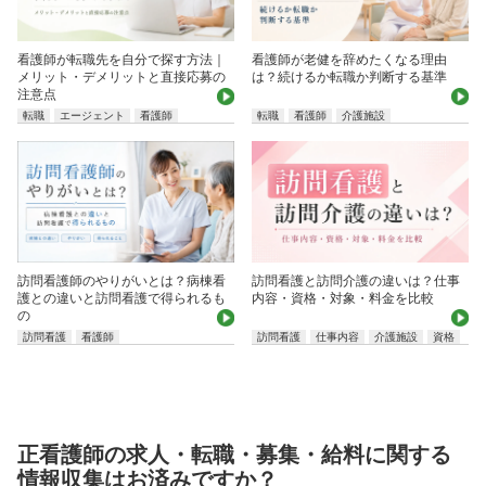
看護師が転職先を自分で探す方法｜
看護師が老健を辞めたくなる理由
メリット・デメリットと直接応募の
は？続けるか転職か判断する基準
注意点
転職
エージェント
看護師
転職
看護師
介護施設
訪問看護師のやりがいとは？病棟看
訪問看護と訪問介護の違いは？仕事
護との違いと訪問看護で得られるも
内容・資格・対象・料金を比較
の
訪問看護
看護師
訪問看護
仕事内容
介護施設
資格
正看護師の求人・転職・募集・給料に関する
情報収集はお済みですか？