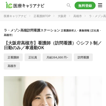
無料登録
医療キャリアナビ
正看護師TOP
大阪府
高槻市
ラ・メゾン高
ラ・メゾン高槻訪問看護ステーション
正看護師求人・募集情報 (正社員・
高槻市)
【大阪府高槻市】看護師（訪問看護）◇シフト制／
日勤のみ／車通勤OK
正看護師
正社員
月給264,000 円~
訪問看護
高槻市