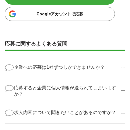
Googleアカウントで応募
応募に関するよくある質問
企業への応募は1社ずつしかできませんか？
いいえ、複数の企業様に同時にご応募いただけます。
実際に医療キャリアナビを利用して転職に成功した方
応募すると企業に個人情報が送られてしまいます
の多くは、複数応募して自分に合った職場を選ばれて
か？
います。
医療キャリアナビからご応募いただいた場合、直接企
業様に個人情報が送られることはありません！
求人内容について聞きたいことがあるのですが？
より詳細な求人情報をご確認いただいた上で、転職希
望時期に合わせてキャリアパートナーから応募企業様
求人票だけでは分からない詳細な情報について、確認
へ連絡をいたします。