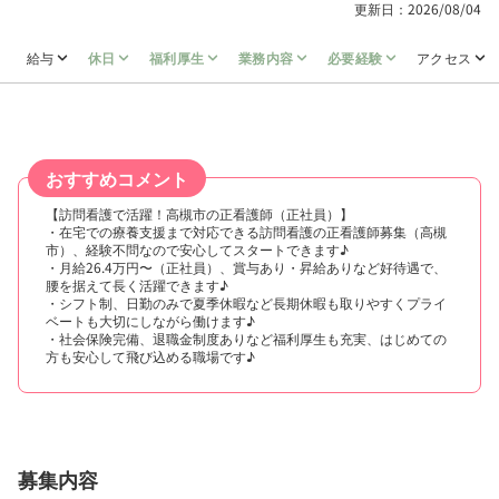
更新日：2026/08/04
給与
休日
福利厚生
業務内容
必要経験
アクセス
おすすめコメント
【訪問看護で活躍！高槻市の正看護師（正社員）】
・在宅での療養支援まで対応できる訪問看護の正看護師募集（高槻
市）、経験不問なので安心してスタートできます♪
・月給26.4万円〜（正社員）、賞与あり・昇給ありなど好待遇で、
腰を据えて長く活躍できます♪
・シフト制、日勤のみで夏季休暇など長期休暇も取りやすくプライ
ベートも大切にしながら働けます♪
・社会保険完備、退職金制度ありなど福利厚生も充実、はじめての
方も安心して飛び込める職場です♪
募集内容