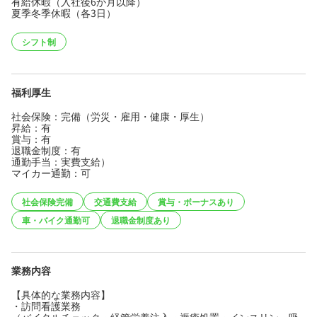
有給休暇（入社後6か月以降）
夏季冬季休暇（各3日）
シフト制
福利厚生
社会保険：完備（労災・雇用・健康・厚生）
昇給：有
賞与：有
退職金制度：有
通勤手当：実費支給）
マイカー通勤：可
社会保険完備
交通費支給
賞与・ボーナスあり
車・バイク通勤可
退職金制度あり
業務内容
【具体的な業務内容】
・訪問看護業務
（バイタルチェック・経管栄養注入・褥瘡処置・インスリン・吸