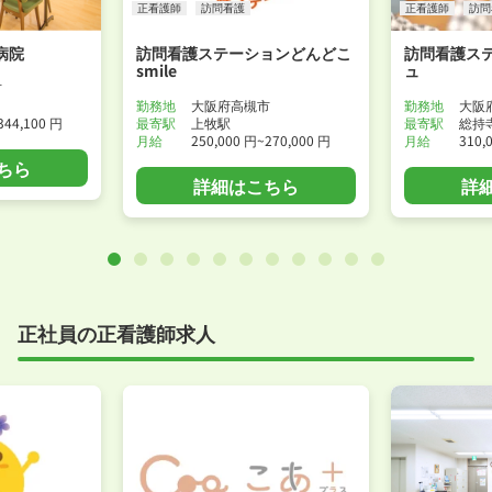
正看護師
訪問看護
正看護師
訪問
病院
訪問看護ステーションどんどこ
訪問看護ス
smile
ュ
市
勤務地
大阪府高槻市
勤務地
大阪
344,100 円
最寄駅
上牧駅
最寄駅
総持
月給
250,000 円~270,000 円
月給
310,
ちら
詳細はこちら
詳
正社員の正看護師求人