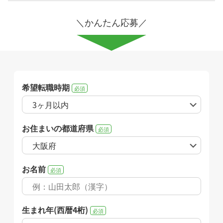
＼かんたん応募／
希望転職時期
必須
お住まいの都道府県
必須
お名前
必須
生まれ年(西暦4桁)
必須