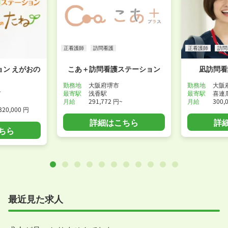
正看護師
訪問看護
正看護師
訪問
ン えがおの
こあ＋訪問看護ステーション
凪訪問看
勤務地
大阪府堺市
勤務地
大阪
市
最寄駅
浅香駅
最寄駅
喜連
月給
291,772 円~
月給
300,
320,000 円
詳細はこちら
詳
ちら
最近見た求人