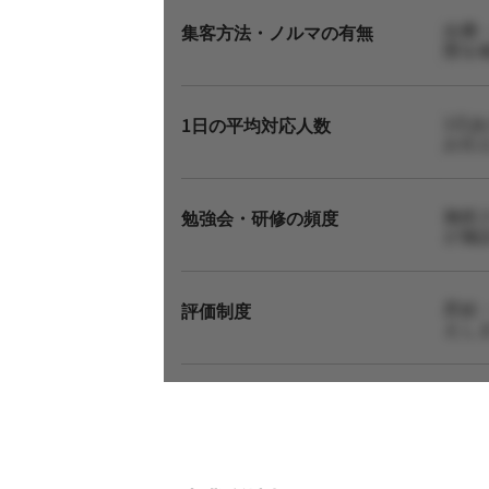
自費
集客方法・ノルマの有無
態を
1日
1日の平均対応人数
お伝
施術
勉強会・研修の頻度
が施
昇給
評価制度
えし