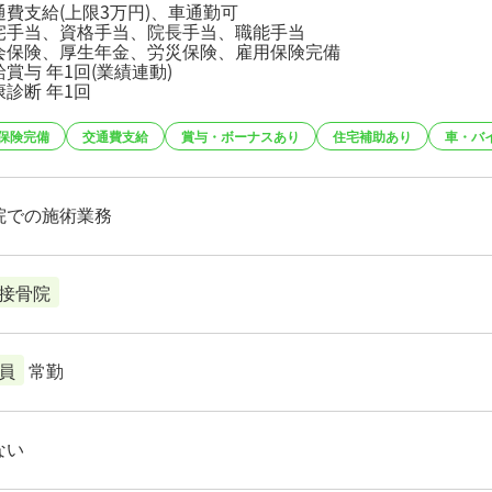
通費支給(上限3万円)、車通勤可
宅手当、資格手当、院長手当、職能手当
会保険、厚生年金、労災保険、雇用保険完備
賞与 年1回(業績連動)
診断 年1回
保険完備
交通費支給
賞与・ボーナスあり
住宅補助あり
車・バ
院での施術業務
接骨院
員
常勤
ない