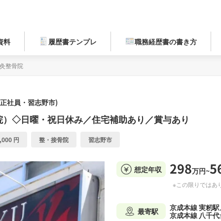
資料
履歴書テンプレ
職務経歴書の書き方
鍼灸整骨院
(正社員・習志野市)
院）◇日曜・祝日休み／住宅補助あり／賞与あり
,000 円
整・接骨院
習志野市
298
5
想定年収
万円~
※この限りではあ
京成本線 実籾駅
最寄駅
京成本線 八千代