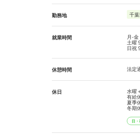
千葉
勤務地
月-金 
就業時間
土曜 9
日祝 9
法定
休憩時間
水曜＋
休日
有給
夏季休
冬期休
日・