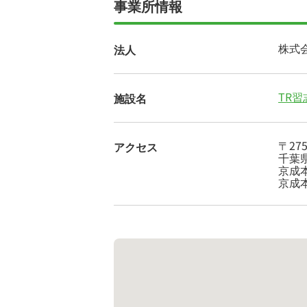
事業所情報
株式会
法人
TR
施設名
〒275
アクセス
千葉
京成
京成