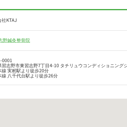
社KTAJ
習志野鍼灸整骨院
-0001
県習志野市東習志野7丁目4-10 タチリュウコンディショニング
本線 実籾駅より徒歩20分
本線 八千代台駅より徒歩26分