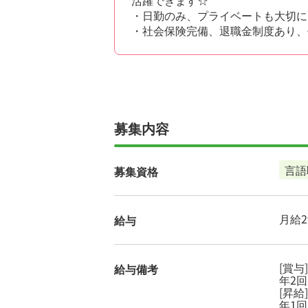
・日勤のみ、プライベートも大切に
・社会保険完備、退職金制度あり、
募集内容
言語
募集資格
月給29
給与
[賞与]
給与備考
年2回
[昇給]
年1回