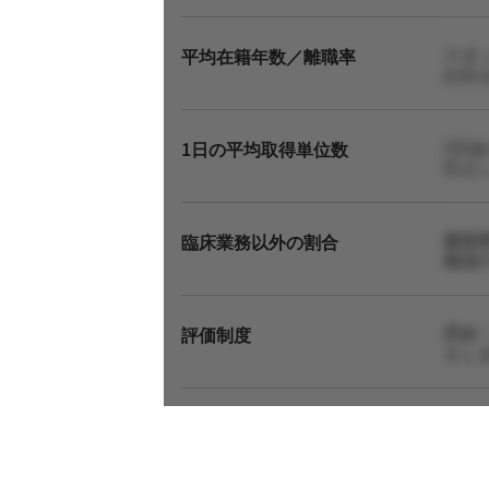
スタ
平均在籍年数／離職率
お伝
1日
1日の平均取得単位数
伝え
書類
臨床業務以外の割合
確認
昇給
評価制度
えし