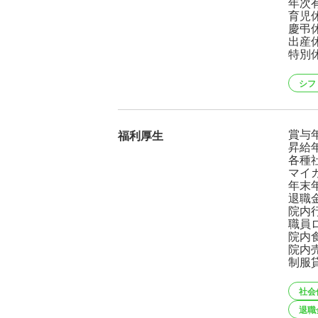
年次有
育児
慶弔
出産
特別
シフ
賞与年
福利厚生
昇給
各種
マイ
年末
退職
院内
職員
院内
院内
制服
社会
退職