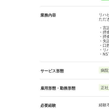
リハ
業務内容
ただ
・言
・摂
・摂
・失
・口
・リ
・N
病院
サービス形態
正社
雇用形態・勤務形態
経験
必要経験