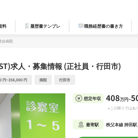
資料
履歴書テンプレ
職務経歴書の書き方
総合病院
ST)求人・募集情報 (正社員・行田市)
0 円~358,000 円
病院
行田市
408
5
想定年収
万円~
※この限りではあ
最寄駅
秩父本線 持田駅