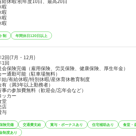
給休暇:初年度10日、最高20日
休暇
休暇
休暇
休暇
ト制
年間休日120日以上
2回(7月・12月)
年1回
社会保険完備（雇用保険、労災保険、健康保険、厚生年金）
カー通勤可能（駐車場無料）
年始/有給休暇/特別休暇/産休育休教育制度
金有（満3年以上勤務者）
行事の参加費無料（歓迎会/忘年会など）
ロッカー
食堂
売店
貸与
保険完備
交通費支給
賞与・ボーナスあり
住宅補助あり
食堂・
金制度あり