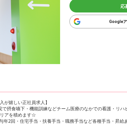
応
Googl
入が嬉しい正社員求人】
院で摂食嚥下・機能訓練などチーム医療のなかでの看護・リハ
リアを積めます☆
円、賞与年2回・住宅手当・扶養手当・職務手当など各種手当・昇