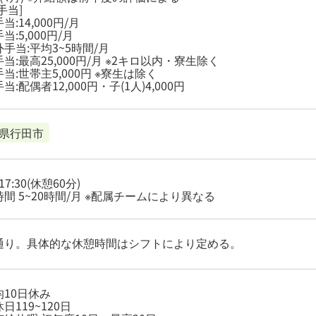
手当]
当:14,000円/月
当:5,000円/月
手当:平均3~5時間/月
当:最高25,000円/月 ※2キロ以内・寮生除く
当:世帯主5,000円 ※寮生は除く
当:配偶者12,000円・子(1人)4,000円
県行田市
~17:30(休憩60分)
間 5~20時間/月 ※配属チームにより異なる
通り。具体的な休憩時間はシフトにより定める。
均10日休み
日119~120日