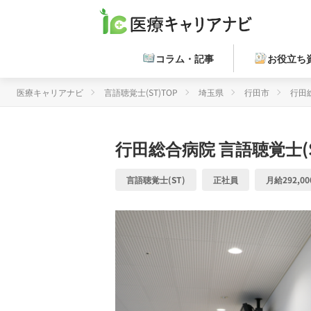
コラム・記事
お役立ち
医療キャリアナビ
言語聴覚士(ST)TOP
埼玉県
行田市
行田
行田総合病院
言語聴覚士(
言語聴覚士(ST)
正社員
月給292,00