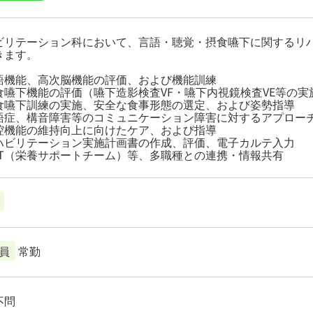
ビリテーション科において、言語・聴覚・摂食嚥下に関するリ
きます。
語機能、高次脳機能の評価、および機能訓練
食嚥下機能の評価（嚥下造影検査VF・嚥下内視鏡検査VE等の実
食嚥下訓練の実施、安全な食事形態の選定、および姿勢指導
語症、構音障害等のコミュニケーション障害に対するアプロー
腔機能の維持向上に向けたケア、および指導
ハビリテーション実施計画書の作成、評価、電子カルテ入力
ST（栄養サポートチーム）等、多職種との連携・情報共有
員
常勤
不問