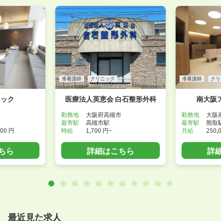
准看護師
クリニック
准看護師
クリ
ニック
医療法人英恵会 白石整形外科
南大阪
勤務地
大阪府高槻市
勤務地
大阪
最寄駅
高槻市駅
最寄駅
熊取
000 円
時給
1,700 円~
月給
250,
ちら
詳細はこちら
詳
最近見た求人