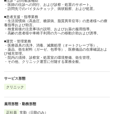
■往診・訪問看護補助
・医師の往診への同行、および診察・処置のサポート。
・訪問先でのバイタルチェック、病状観察、および処置。
■患者支援・指導業務
・生活習慣病（高血圧、糖尿病、脂質異常症等）の患者様への療
養指導および助言。
・検査前後の注意事項の説明、およびお薬の服用指導。
・高齢の患者様や車椅子利用の方への移動介助および誘導。
■運営・管理業務
・医療器具の洗浄、消毒、滅菌処理（オートクレーブ等）。
・薬品、衛生材料（ガーゼ、包帯等）、医療備品の在庫確認およ
び補充管理。
・院内の清掃、診察室・処置室の環境整備、衛生管理。
・その他、クリニック運営に付随する業務全般。
サービス形態
クリニック
雇用形態・勤務形態
正社員
常勤（日勤のみ）