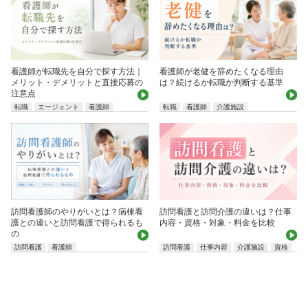
看護師が転職先を自分で探す方法｜
看護師が老健を辞めたくなる理由
メリット・デメリットと直接応募の
は？続けるか転職か判断する基準
注意点
転職
エージェント
看護師
転職
看護師
介護施設
訪問看護師のやりがいとは？病棟看
訪問看護と訪問介護の違いは？仕事
護との違いと訪問看護で得られるも
内容・資格・対象・料金を比較
の
訪問看護
看護師
訪問看護
仕事内容
介護施設
資格