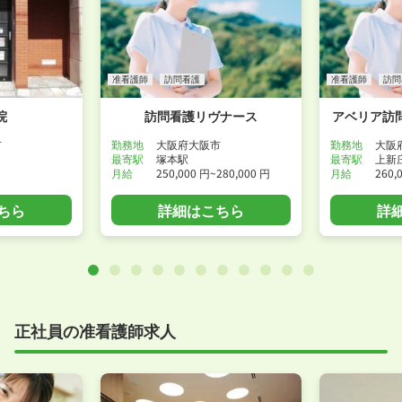
准看護師
訪問看護
准看護師
訪問
院
訪問看護リヴナース
アベリア訪
市
勤務地
大阪府大阪市
勤務地
大阪
最寄駅
塚本駅
最寄駅
上新
月給
250,000 円~280,000 円
月給
260,
ちら
詳細はこちら
詳
正社員の准看護師求人