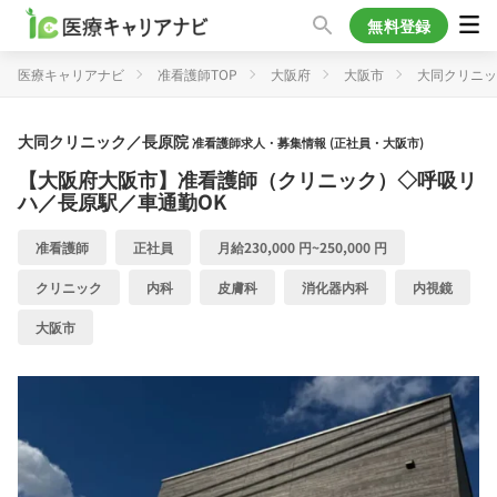
無料登録
医療キャリアナビ
准看護師TOP
大阪府
大阪市
大同クリニッ
大同クリニック／長原院
准看護師求人・募集情報 (正社員・大阪市)
【大阪府大阪市】准看護師（クリニック）◇呼吸リ
ハ／長原駅／車通勤OK
准看護師
正社員
月給230,000 円~250,000 円
クリニック
内科
皮膚科
消化器内科
内視鏡
大阪市