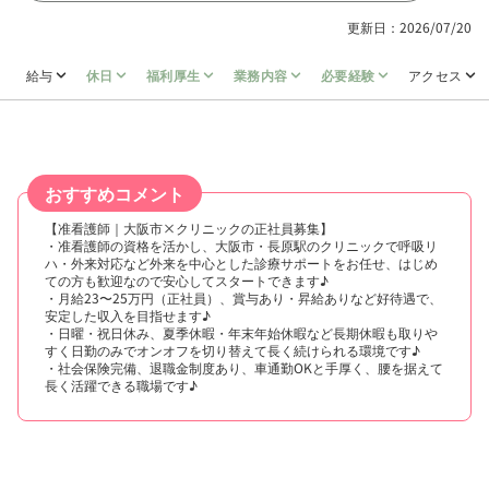
更新日：2026/07/20
給与
休日
福利厚生
業務内容
必要経験
アクセス
おすすめコメント
【准看護師｜大阪市×クリニックの正社員募集】
・准看護師の資格を活かし、大阪市・長原駅のクリニックで呼吸リ
ハ・外来対応など外来を中心とした診療サポートをお任せ、はじめ
ての方も歓迎なので安心してスタートできます♪
・月給23〜25万円（正社員）、賞与あり・昇給ありなど好待遇で、
安定した収入を目指せます♪
・日曜・祝日休み、夏季休暇・年末年始休暇など長期休暇も取りや
すく日勤のみでオンオフを切り替えて長く続けられる環境です♪
・社会保険完備、退職金制度あり、車通勤OKと手厚く、腰を据えて
長く活躍できる職場です♪