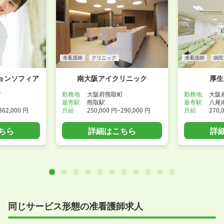
准看護師
クリニック
准看護師
病院
ョンソフィア
南大阪アイクリニック
厚生
市
勤務地
大阪府熊取町
勤務地
大阪
最寄駅
熊取駅
最寄駅
八尾
362,000 円
月給
250,000 円~290,000 円
月給
270,
ちら
詳細はこちら
詳
同じサービス形態の准看護師求人