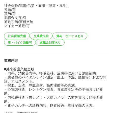
社会保険:完備(労災・雇用・健康・厚生)
昇給:有
賞与:有
退職金制度:有
通勤手当:実費支給
マイカー通勤:可
社会保険完備
交通費支給
賞与・ボーナスあり
車・バイク通勤可
退職金制度あり
業務内容
■外来看護業務全般
・内科、消化器内科、呼吸器科、皮膚科における診療補助。
・患者様のバイタルサイン測定（血圧、体温、脈拍等）および問
診、アセスメント。
・採血、点滴、静脈注射、筋肉注射等の実施。
・心電図検査、レントゲン検査、骨密度測定等の準備および介
助。
・内視鏡検査（胃カメラ・大腸カメラ）の前処置および検査介
助。
・電子カルテへの診療内容、処置経過、看護記録の入力。