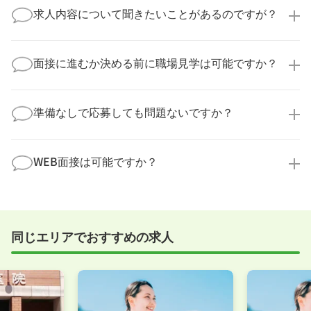
業様に個人情報が送られることはありません！
求人内容について聞きたいことがあるのですが？
より詳細な求人情報をご確認いただいた上で、転職希
望時期に合わせてキャリアパートナーから応募企業様
求人票だけでは分からない詳細な情報について、確認
へ連絡をいたします。
してお答えいたします。
面接に進むか決める前に職場見学は可能ですか？
勤務体制や職場の雰囲気、研修制度など、どんな小さ
なことでも構いません。納得してから選考に進んでい
もちろんです！多くの医療機関では事前の職場見学を
ただけるよう、しっかりサポートさせていただきま
積極的に受け入れています。実際の職場環境や働く人
準備なしで応募しても問題ないですか？
す！
の様子を見ることで、より安心してご判断いただけま
求人内容について問い合わせる
す。
全く問題ございません！履歴書の書き方から面接対策
職場見学の日程調整もキャリアパートナーにお任せく
まで、一からサポートいたします。「転職を考え始め
WEB面接は可能ですか？
ださい！
たばかり」「何から始めればいいか分からない」とい
職場見学を希望する
う方の応募も大歓迎です！
実際に職場の雰囲気を知るために対面での面接をおす
すめしていますが、企業様によってはWEB面接を導入
しているところもあります。
同じエリアでおすすめの求人
事前に確認することは可能ですので、お気軽にお申し
付けください！
WEB面接可能か確認する