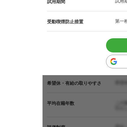
試用
試用期間
第一
受動喫煙防止措置
希望
希望休・有給の取りやすさ
この
平均在籍年数
伝え
昇給