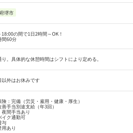
府堺市
0～18:00の間で1日2時間～OK！
間60分
通り。具体的な休憩時間はシフトにより定める。
日以外はお休みです
保険：完備（労災・雇用・健康・厚生）
改善手当別途支給（年3回）
・夜間手当あり
バイク通勤可
貸与
登用あり