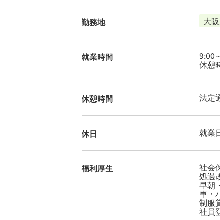
大阪
勤務地
9:0
就業時間
休憩時
法定
休憩時間
就業
休日
社会
福利厚生
処遇
早朝
車・
制服
社員