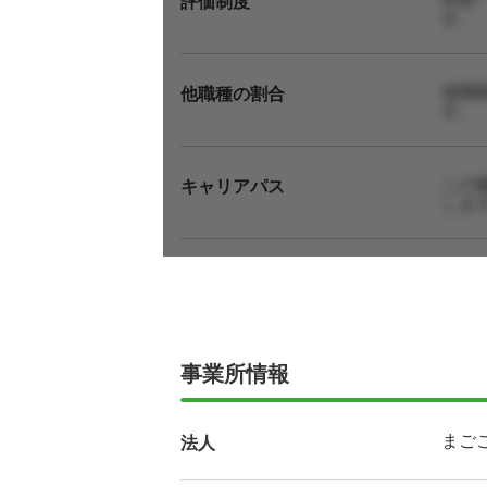
評価制度
す。
他職
他職種の割合
す。
この
キャリアパス
しま
事業所情報
まご
法人