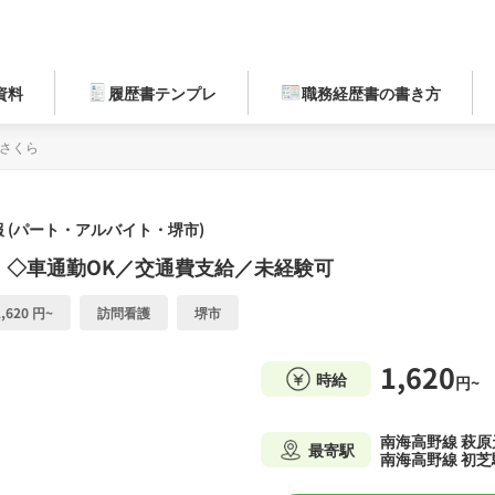
資料
履歴書テンプレ
職務経歴書の書き方
 さくら
 (パート・アルバイト・堺市)
）◇車通勤OK／交通費支給／未経験可
,620 円~
訪問看護
堺市
1,620
時給
円~
南海高野線 萩原
最寄駅
南海高野線 初芝