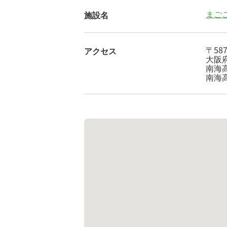
まご
施設名
〒587
アクセス
大阪府
南海
南海