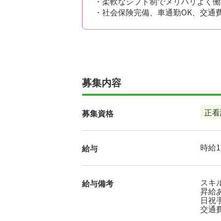
・柔軟なシフト制でメリハリよく働
・社会保険完備、車通勤OK、交通
募集内容
正看
募集資格
時給1,
給与
スキ
給与備考
昇給
日祝手
交通