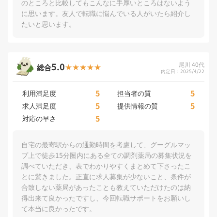
のところと比較してもこんなに手厚いところはないよう
に思います。友人で転職に悩んでいる人がいたら紹介し
たいと思います。
5.0
尾川 40代
総合
内定日：2025/4/22
5
5
利用満足度
担当者の質
5
5
求人満足度
提供情報の質
5
対応の早さ
自宅の最寄駅からの通勤時間を考慮して、グーグルマッ
プ上で徒歩15分圏内にある全ての調剤薬局の募集状況を
調べていただき、表でわかりやすくまとめて下さったこ
とに驚きました。正直に求人募集が少ないこと、条件が
合致しない薬局があったことも教えていただけたのは納
得出来て良かったですし、今回転職サポートをお願いし
て本当に良かったです。