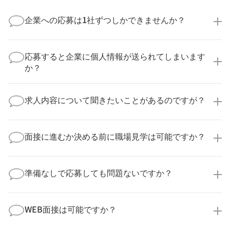
企業への応募は1社ずつしかできませんか？
いいえ、複数の企業様に同時にご応募いただけます。
実際に医療キャリアナビを利用して転職に成功した方
応募すると企業に個人情報が送られてしまいます
の多くは、複数応募して自分に合った職場を選ばれて
か？
います。
医療キャリアナビからご応募いただいた場合、直接企
業様に個人情報が送られることはありません！
求人内容について聞きたいことがあるのですが？
より詳細な求人情報をご確認いただいた上で、転職希
望時期に合わせてキャリアパートナーから応募企業様
求人票だけでは分からない詳細な情報について、確認
へ連絡をいたします。
してお答えいたします。
面接に進むか決める前に職場見学は可能ですか？
勤務体制や職場の雰囲気、研修制度など、どんな小さ
なことでも構いません。納得してから選考に進んでい
もちろんです！多くの医療機関では事前の職場見学を
ただけるよう、しっかりサポートさせていただきま
積極的に受け入れています。実際の職場環境や働く人
準備なしで応募しても問題ないですか？
す！
の様子を見ることで、より安心してご判断いただけま
求人内容について問い合わせる
す。
全く問題ございません！履歴書の書き方から面接対策
職場見学の日程調整もキャリアパートナーにお任せく
まで、一からサポートいたします。「転職を考え始め
WEB面接は可能ですか？
ださい！
たばかり」「何から始めればいいか分からない」とい
職場見学を希望する
う方の応募も大歓迎です！