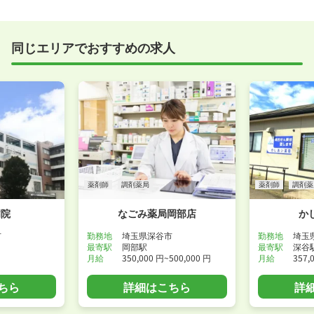
実際に職場の雰囲気を知るために対面での面接をおす
すめしていますが、企業様によってはWEB面接を導入
しているところもあります。
同じエリアでおすすめの求人
事前に確認することは可能ですので、お気軽にお申し
付けください！
WEB面接可能か確認する
薬剤師
調剤薬局
薬剤師
調剤薬
病院
なごみ薬局岡部店
か
市
勤務地
埼玉県深谷市
勤務地
埼玉
最寄駅
岡部駅
最寄駅
深谷
月給
350,000 円~500,000 円
月給
357,
ちら
詳細はこちら
詳