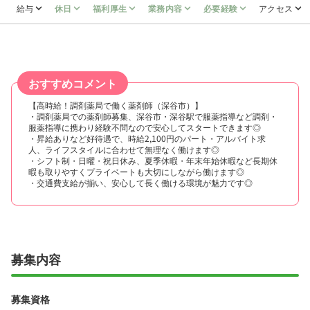
給与
休日
福利厚生
業務内容
必要経験
アクセス
おすすめコメント
【高時給！調剤薬局で働く薬剤師（深谷市）】
・調剤薬局での薬剤師募集、深谷市・深谷駅で服薬指導など調剤・
服薬指導に携わり経験不問なので安心してスタートできます◎
・昇給ありなど好待遇で、時給2,100円のパート・アルバイト求
人、ライフスタイルに合わせて無理なく働けます◎
・シフト制・日曜・祝日休み、夏季休暇・年末年始休暇など長期休
暇も取りやすくプライベートも大切にしながら働けます◎
・交通費支給が揃い、安心して長く働ける環境が魅力です◎
募集内容
募集資格