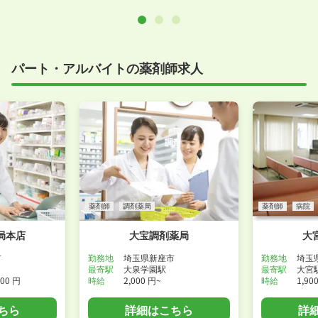
パート・アルバイトの薬剤師求人
薬剤師
調剤薬局
薬剤師
病院
局本店
大宝調剤薬局
大
市
勤務地
埼玉県新座市
勤務地
埼玉
最寄駅
大泉学園駅
最寄駅
大宮
000 円
時給
2,000 円~
時給
1,90
ちら
詳細はこちら
詳