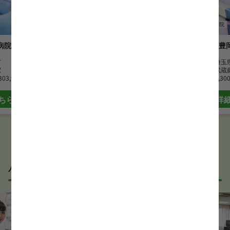
薬剤師
病院
薬剤師
病院
病院
原田病院
豊
市
勤務地
埼玉県入間市
勤務地
埼玉
駅
最寄駅
入間市駅
最寄駅
武蔵
303,920 円
月給
272,200 円~338,400 円
時給
2,30
ちら
詳細はこちら
詳
パート・アルバイトの薬剤師求人