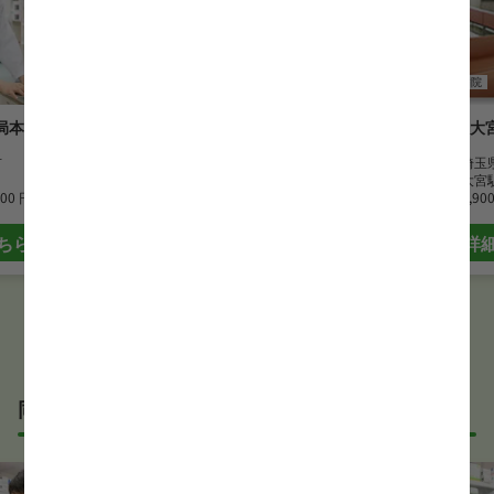
薬剤師
調剤薬局
薬剤師
病院
局本店
大宝調剤薬局
大
市
勤務地
埼玉県新座市
勤務地
埼玉
最寄駅
大泉学園駅
最寄駅
大宮
000 円
時給
2,000 円~
時給
1,90
ちら
詳細はこちら
詳
同じサービス形態の薬剤師求人