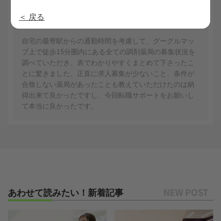
5
5
求人満足度
提供情報の質
5
対応の早さ
＜ 戻る
自宅の最寄駅からの通勤時間を考慮して、グーグルマッ
プ上で徒歩15分圏内にある全ての調剤薬局の募集状況を
調べていただき、表でわかりやすくまとめて下さったこ
とに驚きました。正直に求人募集が少ないこと、条件が
合致しない薬局があったことも教えていただけたのは納
得出来て良かったですし、今回転職サポートをお願いし
て本当に良かったです。
あわせて読みたい！新着記事