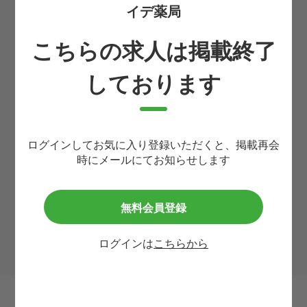
イデ薬局
生まれ年(西暦4桁)
必須
こちらの求人は掲載終了
携帯番号
必須
しております
メールアドレス
必須
ログインしてお気に入り登録いただくと、掲載再会
時にメールにてお知らせします
利用規約
等に同意して
無料会員登録
この求人に問い合わせる
ログインは
こちらから