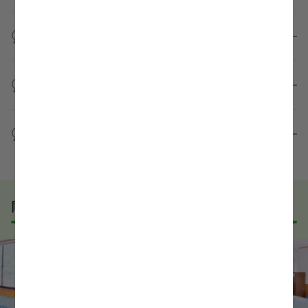
望時期に合わせてキャリアパートナーから応募企業様
求人票だけでは分からない詳細な情報について、確認
へ連絡をいたします。
してお答えいたします。
面接に進むか決める前に職場見学は可能ですか？
勤務体制や職場の雰囲気、研修制度など、どんな小さ
なことでも構いません。納得してから選考に進んでい
もちろんです！多くの医療機関では事前の職場見学を
ただけるよう、しっかりサポートさせていただきま
積極的に受け入れています。実際の職場環境や働く人
準備なしで応募しても問題ないですか？
す！
の様子を見ることで、より安心してご判断いただけま
求人内容について問い合わせる
す。
全く問題ございません！履歴書の書き方から面接対策
職場見学の日程調整もキャリアパートナーにお任せく
まで、一からサポートいたします。「転職を考え始め
WEB面接は可能ですか？
ださい！
たばかり」「何から始めればいいか分からない」とい
職場見学を希望する
う方の応募も大歓迎です！
実際に職場の雰囲気を知るために対面での面接をおす
すめしていますが、企業様によってはWEB面接を導入
しているところもあります。
同じエリアでおすすめの求人
事前に確認することは可能ですので、お気軽にお申し
付けください！
WEB面接可能か確認する