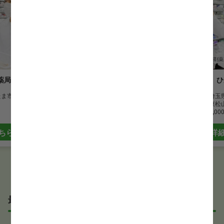
薬剤師
調剤薬局
薬剤師
調剤薬
薬局
大宝調剤薬局
ひ
たま市
勤務地
埼玉県新座市
勤務地
埼玉
最寄駅
大泉学園駅
最寄駅
東松
時給
2,000 円~
時給
2,00
ちら
詳細はこちら
詳
最近見た求人