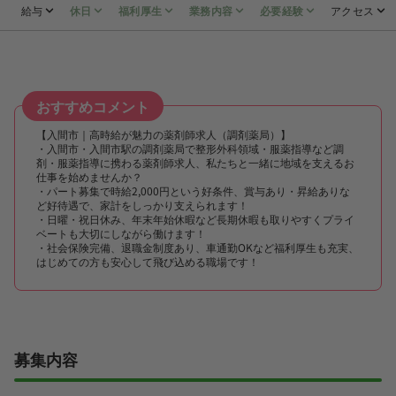
給与
休日
福利厚生
業務内容
必要経験
アクセス
おすすめコメント
【入間市｜高時給が魅力の薬剤師求人（調剤薬局）】
・入間市・入間市駅の調剤薬局で整形外科領域・服薬指導など調
剤・服薬指導に携わる薬剤師求人、私たちと一緒に地域を支えるお
仕事を始めませんか？
・パート募集で時給2,000円という好条件、賞与あり・昇給ありな
ど好待遇で、家計をしっかり支えられます！
・日曜・祝日休み、年末年始休暇など長期休暇も取りやすくプライ
ベートも大切にしながら働けます！
・社会保険完備、退職金制度あり、車通勤OKなど福利厚生も充実、
はじめての方も安心して飛び込める職場です！
募集内容