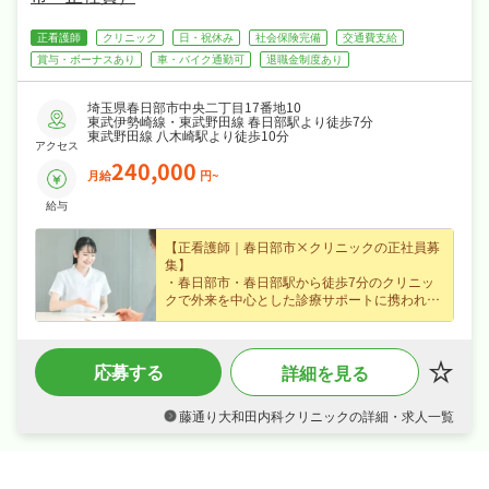
正看護師
クリニック
日・祝休み
社会保険完備
交通費支給
賞与・ボーナスあり
車・バイク通勤可
退職金制度あり
埼玉県春日部市中央二丁目17番地10
東武伊勢崎線・東武野田線 春日部駅より徒歩7分
東武野田線 八木崎駅より徒歩10分
アクセス
240,000
月給
円~
給与
【正看護師｜春日部市×クリニックの正社員募
集】
・春日部市・春日部駅から徒歩7分のクリニッ
クで外来を中心とした診療サポートに携われる
正看護師求人、専門性を存分に発揮できます♪
・正社員募集で月給24万円〜という好条件、賞
与あり・資格手当・皆勤手当など各種手当・昇
応募する
詳細を見る
給ありなど好待遇で、腰を据えて長く活躍でき
ます♪
・日勤のみ、オンオフを切り替えて長く続けら
藤通り大和田内科クリニックの詳細・求人一覧
れる環境です♪
・退職金制度ありなど福利厚生も充実、はじめ
ての方も安心して飛び込める職場です♪