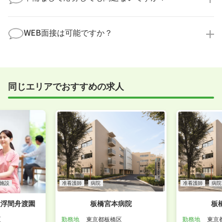
の様子を見ることで、より安心してご判断いただけま
求人内容について問い合わせる
す。
全く問題ございません！履歴書の書き方から面接対策
職場見学の日程調整もキャリアパートナーにお任せく
まで、一からサポートいたします。「転職を考え始め
WEB面接は可能ですか？
ださい！
たばかり」「何から始めればいいか分からない」とい
職場見学を希望する
う方の応募も大歓迎です！
実際に職場の雰囲気を知るために対面での面接をおす
すめしていますが、企業様によってはWEB面接を導入
しているところもあります。
同じエリアでおすすめの求人
事前に確認することは可能ですので、お気軽にお申し
付けください！
WEB面接可能か確認する
施設
准看護師
病院
准看護師
病院
設浮間舟渡園
板橋宮本病院
板
区
勤務地
東京都板橋区
勤務地
東京