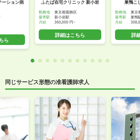
テーション病
ふたば在宅クリニック 新小岩
巣鴨こ
勤務地
東京都葛飾区
勤務地
東京
市
最寄駅
新小岩駅
最寄駅
巣鴨
月給
360,000 円~
月給
308,
詳細はこちら
詳
ちら
同じサービス形態の准看護師求人