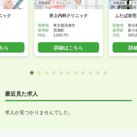
准看護師
クリニック
准看護師
クリ
ニック
井上内科クリニック
ふたば在宅
市
勤務地
東京都清瀬市
勤務地
東京
最寄駅
清瀬駅
最寄駅
新小
時給
2,000 円~
月給
360,
ちら
詳細はこちら
詳
最近見た求人
求人が見つかりませんでした。