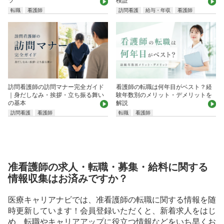
転職
看護師
訪問看護
給与・年収
看護師
訪問看護師の訪問マナー完全ガイド
看護師の転職は何年目がベスト？経
｜身だしなみ・挨拶・立ち振る舞い
験年数別のメリット・デメリットを
の基本
解説
訪問看護
看護師
転職
看護師
准看護師の求人・転職・募集・給料に関する
情報収集はお済みですか？
医療キャリアナビでは、准看護師の転職に関する情報を随
時更新しています！会員登録いただくと、新着求人をはじ
め、転職やキャリアアップに役立つ情報などをいち早くお