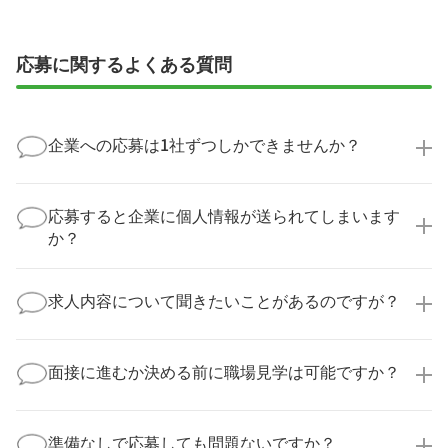
応募に関するよくある質問
企業への応募は1社ずつしかできませんか？
いいえ、複数の企業様に同時にご応募いただけます。
実際に医療キャリアナビを利用して転職に成功した方
応募すると企業に個人情報が送られてしまいます
の多くは、複数応募して自分に合った職場を選ばれて
か？
います。
医療キャリアナビからご応募いただいた場合、直接企
業様に個人情報が送られることはありません！
求人内容について聞きたいことがあるのですが？
より詳細な求人情報をご確認いただいた上で、転職希
望時期に合わせてキャリアパートナーから応募企業様
求人票だけでは分からない詳細な情報について、確認
へ連絡をいたします。
してお答えいたします。
面接に進むか決める前に職場見学は可能ですか？
勤務体制や職場の雰囲気、研修制度など、どんな小さ
なことでも構いません。納得してから選考に進んでい
もちろんです！多くの医療機関では事前の職場見学を
ただけるよう、しっかりサポートさせていただきま
積極的に受け入れています。実際の職場環境や働く人
準備なしで応募しても問題ないですか？
す！