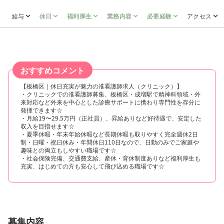
給与
休日
福利厚生
業務内容
必要経験
アクセス
おすすめコメント
【板橋区｜休日充実が魅力の准看護師求人（クリニック）】
・クリニックでの准看護師募集、板橋区・成増駅で精神科領域・外
来対応など外来を中心とした診療サポートに携わり専門性を存分に
発揮できます☆
・月給19〜29.5万円（正社員）、昇給ありなど好待遇で、安定した
収入を目指せます☆
・夏季休暇・年末年始休暇など長期休暇も取りやすく完全週休2日
制・日曜・祝日休み・年間休日110日なので、日勤のみでご家庭や
趣味との両立もしやすい職場です☆
・社会保険完備、交通費支給、産休・育休制度ありなど福利厚生も
充実、はじめての方も安心して飛び込める職場です☆
募集内容