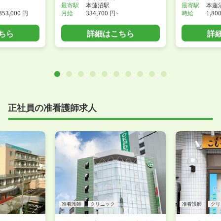
最寄駅
本蓮沼駅
最寄駅
本蓮
353,000 円
月給
334,700 円~
時給
1,80
ちら
詳細はこちら
詳
正社員の准看護師求人
准看護師
クリニック
准看護師
クリ