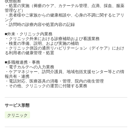
状態観察
・処置の実施（褥瘡のケア、カテーテル管理、点滴、採血、服薬
管理など）
・患者様やご家族からの健康相談や、心身の不調に関するヒアリ
ング
・訪問時の診療内容や処置内容の記録
■外来・クリニック内業務
・クリニック外来における診療補助および看護業務
・検査の準備、説明、および実施の補助
・クリニック併設の通所リハビリテーション（デイケア）におけ
る利用者の健康管理・処置
■多職種連携・事務
・電子カルテへの入力業務
・ケアマネジャー、訪問介護員、地域包括支援センター等との情
報共有・連携
・電話対応、医療器具の消毒・管理、院内の衛生管理
・その他、クリニックの運営に付随する業務
サービス形態
クリニック