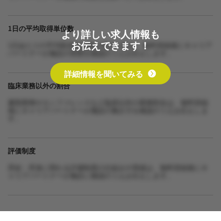
1日の平均取得単位数
より詳しい求人情報も
お伝えできます！
1日あたりの平均取得単位数や担当人数は、無料登録後にキャリア
パートナーが施設の実態を確認のうえお伝えします。
詳細情報を聞いてみる
臨床業務以外の割合
書類業務やカンファレンスなど臨床以外の業務割合は、無料登録
後にキャリアパートナーが施設の働き方を確認のうえお伝えしま
す。
評価制度
昇給・昇進に関わる評価制度の仕組みや実績は、無料登録後にキ
ャリアパートナーが施設に確認のうえお伝えします。