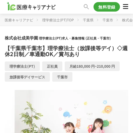
無料登録
医療キャリアナビ
理学療法士(PT)TOP
千葉県
千葉市
株式会
株式会社成美学園
理学療法士(PT)求人・募集情報 (正社員・千葉市)
【千葉県千葉市】理学療法士（放課後等デイ）◇週
休2日制／車通勤OK／賞与あり
理学療法士(PT)
正社員
月給180,000 円~210,000 円
放課後等デイサービス
千葉市