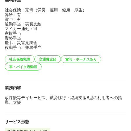
社会保険：完備（労災・雇用・健康・厚生）
昇給：有
賞与：有
通勤手当：実費支給
マイカー通勤：可
家族手当
資格手当
慶弔・災害見舞金
役職手当、兼務手当
社会保険完備
交通費支給
賞与・ボーナスあり
車・バイク通勤可
業務内容
放課後等デイサービス、就労移行・継続支援B型の利用者への指
導、支援
サービス形態