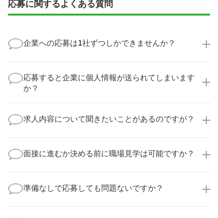
応募に関するよくある質問
企業への応募は1社ずつしかできませんか？
いいえ、複数の企業様に同時にご応募いただけます。
実際に医療キャリアナビを利用して転職に成功した方
応募すると企業に個人情報が送られてしまいます
の多くは、複数応募して自分に合った職場を選ばれて
か？
います。
医療キャリアナビからご応募いただいた場合、直接企
業様に個人情報が送られることはありません！
求人内容について聞きたいことがあるのですが？
より詳細な求人情報をご確認いただいた上で、転職希
望時期に合わせてキャリアパートナーから応募企業様
求人票だけでは分からない詳細な情報について、確認
へ連絡をいたします。
してお答えいたします。
面接に進むか決める前に職場見学は可能ですか？
勤務体制や職場の雰囲気、研修制度など、どんな小さ
なことでも構いません。納得してから選考に進んでい
もちろんです！多くの医療機関では事前の職場見学を
ただけるよう、しっかりサポートさせていただきま
積極的に受け入れています。実際の職場環境や働く人
準備なしで応募しても問題ないですか？
す！
の様子を見ることで、より安心してご判断いただけま
求人内容について問い合わせる
す。
全く問題ございません！履歴書の書き方から面接対策
職場見学の日程調整もキャリアパートナーにお任せく