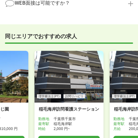
まで、一からサポートいたします。「転職を考え始め
WEB面接は可能ですか？
ださい！
たばかり」「何から始めればいいか分からない」とい
職場見学を希望する
う方の応募も大歓迎です！
実際に職場の雰囲気を知るために対面での面接をおす
すめしていますが、企業様によってはWEB面接を導入
しているところもあります。
同じエリアでおすすめの求人
事前に確認することは可能ですので、お気軽にお申し
付けください！
WEB面接可能か確認する
理学療法士(PT)
訪問リハビリ
理学療法士(PT)
つじ園
稲毛海岸訪問看護ステーション
稲毛海岸訪
市
勤務地
千葉県千葉市
勤務地
千葉
最寄駅
稲毛海岸駅
最寄駅
稲毛
310,000 円
時給
2,000 円~
月給
200,