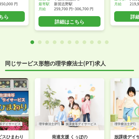
350,000 円
最寄駅
新習志野駅
月給
219,
月給
259,700 円~306,700 円
ちら
詳
詳細はこちら
同じサービス形態の理学療法士(PT)求人
等デイサービス
理学療法士(PT)
放課後等デイサービス
理学療法士(PT)
ビスひまわり
発達支援 くぅぽの
放課後デイ