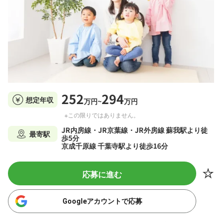
252
294
想定年収
万円~
万円
※この限りではありません。
JR内房線・JR京葉線・JR外房線 蘇我駅より徒
最寄駅
歩5分
京成千原線 千葉寺駅より徒歩16分
応募に進む
Googleアカウントで応募