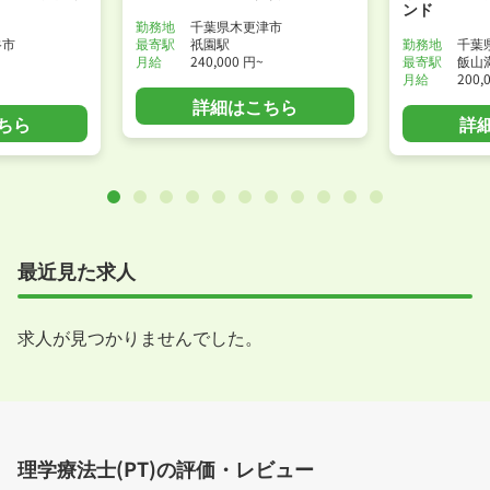
ンド
勤務地
千葉県木更津市
谷市
最寄駅
祇園駅
勤務地
千葉
月給
240,000 円~
最寄駅
飯山
月給
200,
詳細はこちら
ちら
詳
最近見た求人
求人が見つかりませんでした。
理学療法士(PT)の評価・レビュー