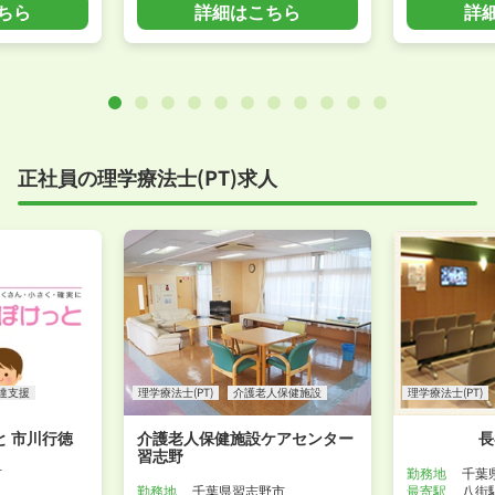
ちら
詳細はこちら
詳
正社員の理学療法士(PT)求人
達支援
理学療法士(PT)
介護老人保健施設
理学療法士(PT)
 市川行徳
介護老人保健施設ケアセンター
長
習志野
市
勤務地
千葉
勤務地
千葉県習志野市
最寄駅
八街