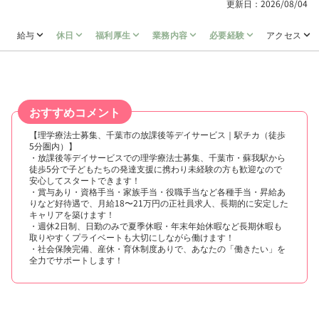
更新日：2026/08/04
給与
休日
福利厚生
業務内容
必要経験
アクセス
おすすめコメント
【理学療法士募集、千葉市の放課後等デイサービス｜駅チカ（徒歩
5分圏内）】
・放課後等デイサービスでの理学療法士募集、千葉市・蘇我駅から
徒歩5分で子どもたちの発達支援に携わり未経験の方も歓迎なので
安心してスタートできます！
・賞与あり・資格手当・家族手当・役職手当など各種手当・昇給あ
りなど好待遇で、月給18〜21万円の正社員求人、長期的に安定した
キャリアを築けます！
・週休2日制、日勤のみで夏季休暇・年末年始休暇など長期休暇も
取りやすくプライベートも大切にしながら働けます！
・社会保険完備、産休・育休制度ありで、あなたの「働きたい」を
全力でサポートします！